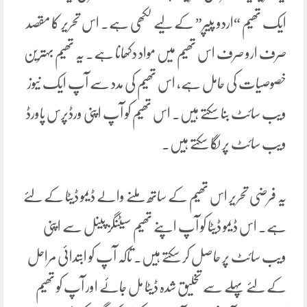
ایک تھیم “اردو پیپر” کے لیے لکھی ہے۔ اس تحریر کا مقصد
صرف ارو صرف اس تھیم میں مواد دکھانا ہے۔ یہ تھیم بہترین
خصوصیات کی حامل ہے، اس تھیم کی مدد سے آپ ایک نیوز
ویب سائٹ بنا سکتے ہیں۔ اس تھیم کو آپ اپنی ورڈپرس پاورڈ
ویب سائٹ پر لگا سکتے ہیں۔
یہ فرضی تحریر اس تھیم کے ساتھ ملنے والے ڈیمو ڈیٹا کے لئے
ہے۔ اس ڈیمو ڈیٹا کو آپ اپنے تھیم سیٹنگز پینل سے اپنی
ویب سائٹ پر حاصل کر سکتے ہیں۔ تاکہ آپ کو ابتدائی مراحل
کے لئے پہلے سے تخلیق شدہ ڈیٹا مل جائے اور آپ کو تھیم