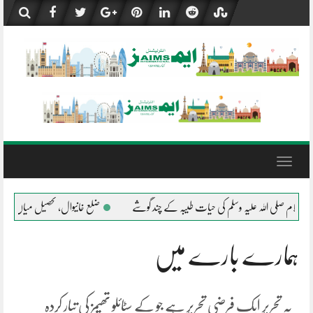
Skip
to
content
Toggle
navigation
سلام صلی اللہ علیہ وسلم کی حیات طیبہ کے چند گوشے
ضلع خانیوال، تحصیل میاں چنوں میں 
ہمارے بارے میں
یہ تحریر ایک فرضی تحریر ہے جو کے سٹائلو تھیمز کی تیار کردہ