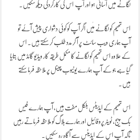
لگانے میں آسانی ہو اور آپ اس کی کارکردگی دیکھ سکیں۔
اس تھیم کو لگانے مٰیں اگر آپ کو کوئی دشواری پیش آئے تو
آپ ہماری ویب سائٹ پر آ کر مدد طلب کر سکتے ہیں۔ اس
کے علاوہ اس تھیم کو لگانے کا مکمل طریقہ کار ویڈیو گائڈ میں بتایا
گیا ہے جو کے آپ ہمارے یوٹیوب چینل پر ملاحظہ فرما سکتے
ہیں۔
اس تھیم کے اپڈیٹس بلکل مفت ہیں، آپ ہمارے فیس
بک پیج، ٹویٹر پروفائیل اور ہمارے بلاگ کو ملاحظہ فرماتے رہیں
تاکہ آپ اس کے اپڈیٹس سے آگاہ رہ سکیں۔