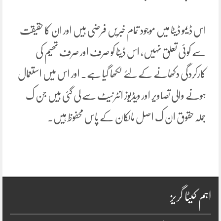
اس ڈیمو ڈیٹا میں موجود تمام خبریں فرضی ہیں اور ان کا حقیقت
سے کوئی تعلق نہیں، اس ڈیٹا کو صرف اور صرف تھیم کی
کارکردگی دکھانے کے لئے لکھا گیا ہے۔ اور اس میں استعمال
ہونے والی تصاویر اور ویڈیوز انٹرنیٹ سے لی گئی ہیں جن ک
جملہ حقوق ان ک اصل مالکان کے پاس محفوظ ہیں۔
اہم کیٹا گریز