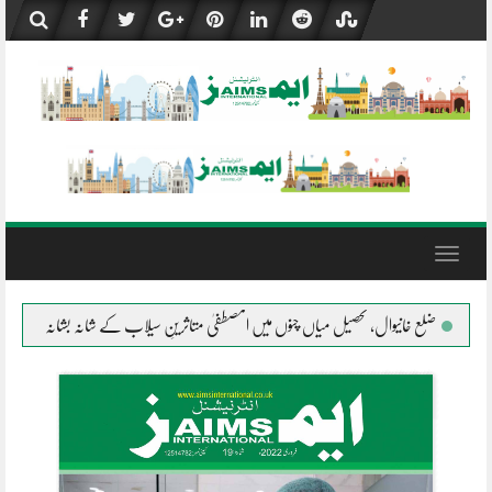
Skip
to
content
Toggle
navigation
 خانیوال، تحصیل میاں چنوں میں المصطفیٰ متاثرینِ سیلاب کے شانہ بشانہ
جلال پور پیرو