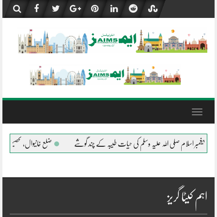
Skip
to
content
Toggle
navigation
پیغمبر اسلام صلی اللہ علیہ وسلم کی حیات طیبہ کے چند گوشے
ضلع خانیوال، تحصیل میاں 
اہم کیٹا گریز