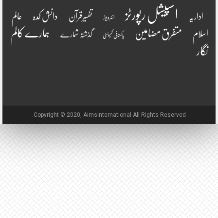
اسپیشل رپورٹز
دانش کدہ
اداریہ
تفسیرقرآن
عالم
انٹرویو ز
ہمارے کالم
متفرق مضامین
اسلام
گذشتہ شمارے
پاکستانی کمیونٹی
نگار
Copyright © 2020, Aimsinternational All Rights Reserved.