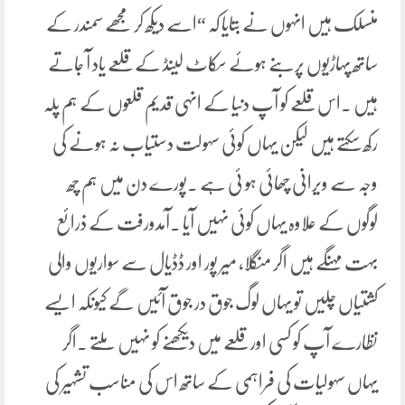
منسلک ہیں انہوں نے بتایا کہ “اسے دیکھ کر مجھے سمندر کے
ساتھ پہاڑیوں پربنے ہوئے سکاٹ لینڈ کے قلعے یاد آ جاتے
ہیں ۔اس قلعے کو آپ دنیا کے انہی قدیم قلعوں کے ہم پلہ
رکھ سکتے ہیں لیکن یہاں کوئی سہولت دستیاب نہ ہونے کی
وجہ سے ویرانی چھائی ہو ئی ہے ۔پورے دن میں ہم چھ
لوگوں کے علاوہ یہاں کوئی نہیں آیا ۔آمدورفت کے ذرائع
بہت مہنگے ہیں اگر منگلا، میر پور اور ڈڈیال سے سواریوں والی
کشتیاں چلیں تو یہاں لوگ جوق در جوق آئیں گے کیونکہ ایسے
نظارے آپ کو کسی اور قلعے میں دیکھنے کو نہیں ملتے ۔اگر
یہاں سہولیات کی فراہمی کے ساتھ اس کی مناسب تشہیر کی