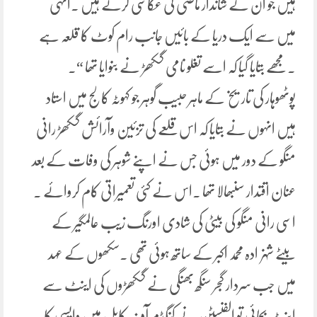
ہیں جو ان کے شاندار ماضی کی عکاسی کرتے ہیں ۔انہی
میں سے ایک دریا کے بائیں جانب رام کوٹ کا قلعہ ہے
۔مجھے بتایا گیا کہ اسے تغلو نامی گکھڑ نے بنوایا تھا “۔
پوٹھوہار کی تاریخ کے ماہر حبیب گوہر جو کہوٹہ کالج میں استاد
ہیں انہوں نے بتایا کہ اس قلعے کی تزئین وآرائش گکھڑ رانی
منگو کے دور میں ہوئی جس نے اپنے شوہر کی وفات کے بعد
عنان اقتدار سنبھالا تھا ۔اس نے کئی تعمیراتی کام کروائے ۔
اسی رانی منگو کی بیٹی کی شادی اورنگ زیب عالمگیر کے
بیٹے شہزادہ محمد اکبر کے ساتھ ہوئی تھی ۔سکھوں کے عہد
میں جب سردار گجر سنگھ بھنگی نے گکھڑوں کی اینٹ سے
اینٹ بجائی تو الفنسٹن نے کنگڈم آف کابل میں واپسی کا