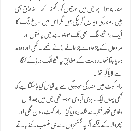
مندر بنا ہوا ہے جس میں مورتیوں کو رکھنے کے لئے طاق بھی
ہیں ، مندر کی دیواریں گر چکی ہیں مگر ا س میں سرخ رنگ کا
ایک بڑا شیولنگ ابھی تک موجود ہے جس پر منتوں اور
مرادوں کے چڑھاوے چڑھائے جاتے تھے ۔ گھی اور دودھ
بہایا جاتا تھا ۔روایت کے مطابق یہ شیولنگ دریائے گنگا
سے لایا گیا تھا ۔
رام کوٹ میں مندر کی موجودگی سے یہ قیاس کیا جا سکتا ہے کہ
کبھی یہاں ایک بڑی آبادی موجود تھی جس میں بعد ازاں
دفاعی نقطہ نظر سے قلعہ بنا دیا گیا ۔رام کوٹ ، دان گلی اور
پھروالا کے قلعے اگرچہ گکھڑوں سےہی منسوب کئے جاتے