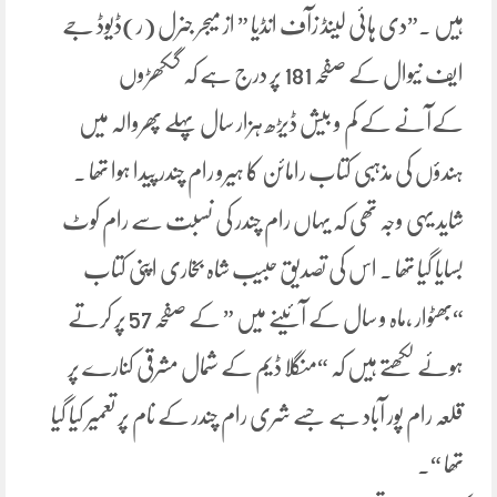
ہیں ۔”دی ہائی لینڈ زآف انڈیا ” از میجر جنرل (ر)ڈیوڈ جے
ایف نیوال کے صفحہ 181 پر درج ہے کہ گکھڑوں
کےآنے کے کم و بیش ڈیڑھ ہزار سال پہلے پھروالہ میں
ہندؤں کی مذہبی کتاب رامائن کا ہیرو رام چندر پیدا ہوا تھا ۔
شاید یہی وجہ تھی کہ یہاں رام چندر کی نسبت سے رام کوٹ
بسایا گیا تھا ۔ اس کی تصدیق حبیب شاہ بخاری اپنی کتاب
“بھٹوار ،ماہ و سال کے آئینے میں ” کے صفحہ 57 پر کرتے
ہوئے لکھتے ہیں کہ “منگلا ڈیم کے شمال مشرقی کنارے پر
قلعہ رام پور آباد ہے جسے شری رام چندر کے نام پر تعمیر کیا گیا
تھا “۔