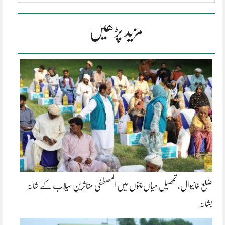
مزید پڑھیں
ضلع خانیوال، تحصیل میاں چنوں میں المصطفیٰ متاثرینِ سیلاب کے شانہ
بشانہ