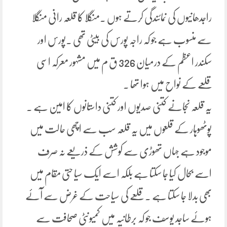
راجدھانیوں کی نمائندگی کرتے ہوں ۔منگلا کا قلعہ رانی منگلا
سے منسوب ہے جو کہ راجہ پورس کی بیٹی تھی ۔پورس اور
سکندر اعظم کے درمیان 326 ق م میں مشہور معرکہ اسی
قلعے کے نواح میں ہوا تھا ۔
یہ قلعہ نجانے کتنی صدیوں اور کتنی داستانوں کا امین ہے ۔
پوٹھوہار کے قلعوں میں یہ قلعہ سب سے اچھی حالت میں
موجود ہے جہاں تھوڑی سے کوشش کے ذریعے نہ صرف
اسے بحال کیا جا سکتا ہے بلکہ اسے ایک سیا حتی مقام میں
بھی بدلا جا سکتا ہے ۔ قلعے کی سیاحت کے غرض سے آئے
ہوئے ساجد یوسف جو کہ برطانیہ میں کمیونٹی صحافت سے