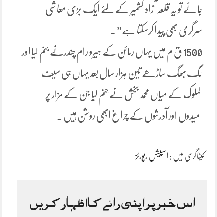
جائے تو یہ قلعہ آزاد کشمیر کے لئے ایک بڑی معاشی
سرگرمی بھی پیدا کرسکتا ہے” ۔
1500 ق م میں یہاں رمائن کے ہیرو رام چندرنے جنم لیا اور
لگ بھگ ساڑھے تین ہزار سال بعد یہاں ہی سیف
الملوک کے میاں محمد بخش نے جنم لیا جن کے مزار پر
امیدوں اور آدرشوں کے چراغ ابھی روشن ہیں ۔
کیٹاگری میں :
اسپیشل رپورٹز
اس خبر پر اپنی رائے کا اظہار کریں