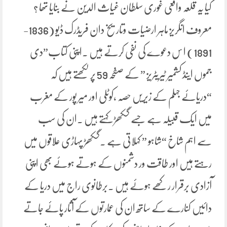
کیا یہ قلعہ واقعی غوری سلطان غیاث الدین نے بنایا تھا ؟
معروف انگریز ماہر ارضیات وتاریخ دان فریڈرک ڈیو (1836-
1891) ا س دعوے کی نفی کرتے ہیں ۔اپنی کتاب”دی
جموں اینڈ کشمیر ٹیریٹریز ” کے صفحہ 59 پر لکھتے ہیں کہ
“دریائے جہلم کے زیریں حصہ ،کوٹلی اور میر پور کے مغرب
میں ایک قبیلہ ہے جسے گکھڑ کہتے ہیں ۔ان کی سب
سے اہم شاخ “شاہو ” کہلاتی ہے ۔گکھڑ پہاڑی علاقوں میں
رہتے ہیں اور طاقت ور دشمنوں کے ہوتے ہوئے بھی اپنی
آزادی برقرار رکھے ہوئے ہیں ۔برطانوی راج میں دریا کے
دائیں کنارے کے ساتھ ان کی عمارتوں کے آثار پائے جاتے