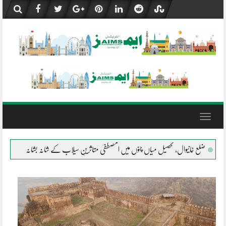
Skip
to
content
Toggle
navigation
لمصطفیٰ متاثرینِ سیلاب کے شانہ بشانہ
جلال پور پیروالا المصطفیٰ کی خیمہ بستیوں میں م