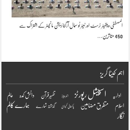
المصطفیٰ ویلفیئر ٹرسٹ اور ٹیئر ٹو سمال آرگنائزیشن مانچسٹر کے اشتراک سے
450 متاثرین…
اہم کیٹا گریز
اسپیشل رپورٹز
دانش کدہ
اداریہ
تفسیرقرآن
عالم
انٹرویو ز
ہمارے کالم
متفرق مضامین
اسلام
گذشتہ شمارے
پاکستانی کمیونٹی
نگار