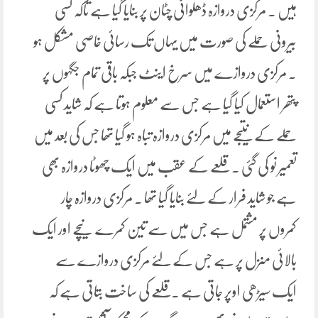
ہیں ۔ مرکزی دروازہ ڈھلوانی چٹان پر بنایا گیا ہے تاکہ کسی
بیرونی حملے کی صورت میں یہاں تک رسائی خاصی مشکل ہو
۔ مرکزی دروازے میں سرخ اینٹ جبکہ باقی تمام جگہوں پر
پتھر استعمال کیا گیا ہے جس سے معلوم ہوتا ہے کہ شاید کسی
حملے کے نتیجے میں مرکزی دروازہ تباہ ہو گیا تھا جس کی بعد میں
تعمیر نو کی گئی ۔ قلعے کے عقب میں ایک چھوٹا دروازہ بھی
ہے جو شاید فرار کے لئے بنایا گیا تھا ۔ مرکزی دروازہ چار
کمروں پر مشتمل ہے جس میں سے تین کمرے نیچے اور ایک
بالائی منزل پر ہے جس کے لئے مرکزی دروازے سے
ایک سیڑھی اوپر جاتی ہے ۔قلعے کی ساخت بتاتی ہے کہ