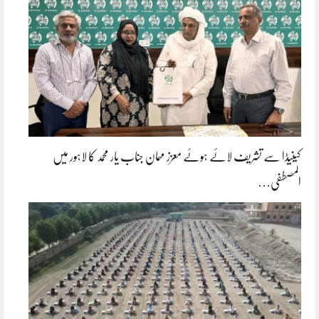
کینیڈا سے تشریف لائے ہوئے معزز مہمان جناب یار محمد کا لاہور میں
المصطفیٰ…