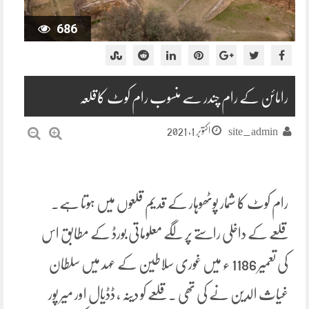
686
رامائن کے رام چندر سے منسوب رام کوٹ کاقلعہ
اکتوبر 1, 2021
site_admin
رام کوٹ کا شمار پوٹھوہار کے قدیم قلعوں میں ہوتا ہے۔
قلعے کے داخلی راستے پر لگے معلوماتی بورڈ کے مطابق اس
کی تعمیر 1186 ء میں غوری سلاطین کے عہد میں سلطان
غیاث الدین نے کی تھی ۔ قلعے کو دینہ ، ڈڈیال اور میر پور