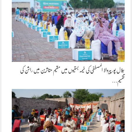
جلال پور پیروالا المصطفیٰ کی خیمہ بستیوں میں مقیم متاثرین میں راشن کی
تقسیم…