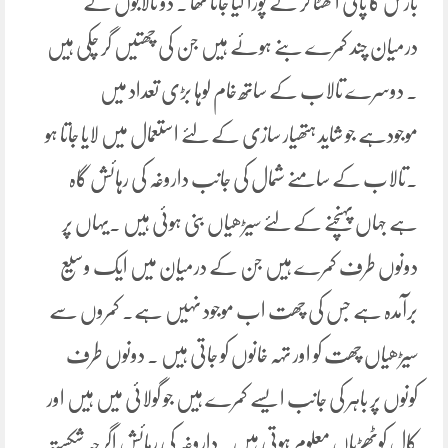
بارش کا پانی اکھٹا کر کے پورا کیا جاتا تھا ۔ دو تالابوں کے
درمیان چند کمرے بنے ہوئے ہیں جن کی چھتیں گر چکی ہیں
۔ دوسرے تالاب کے ساتھ خام لوہا بڑی تعداد میں
موجودہے جو شاید ہتھیار سازی کے لئے استعمال میں لایا جاتا ہو
۔تالاب کے سامنے شمال کی جانب داروغہ کی رہائش گاہ
ہے جہاں پہنچنے کے لئے سیڑھیاں بنی ہوئی ہیں ۔یہاں پر
دونوں طرف کمرے ہیں جن کے درمیان میں ایک وسیع
برآمدہ ہے جس کی چھت اب موجود نہیں ہے۔ کمروں سے
سیڑھیاں چھت کو اور تہہ خانوں کو جاتی ہیں ۔ دونوں طرف
کونوں پر باہر کی جانب ایسے کمرے ہیں جو گولائی میں ہیں اور
کال کوٹھڑیاں معلوم ہوتی ہیں ۔داروغہ کی رہائش اگرچہ شکستہ