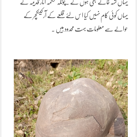
یہاں تہہ خانے بھی ہوں گے ۔چونکہ محکمہ آثار قدیمہ نے
یہاں کوئی کام نہیں کیا ا س لئے قلعے کے آرکیٹکچر کے
حوالے سے معلومات بہت محدود ہیں ۔