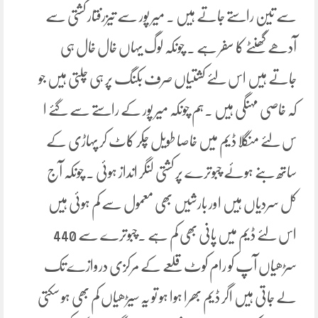
سے تین راستے جاتے ہیں ۔ میر پور سے تیزرفتار کشتی سے
آدھے گھنٹے کا سفر ہے ۔ چونکہ لوگ یہاں خال خال ہی
جاتے ہیں اس لئے کشتیاں صرف بکنگ پر ہی چلتی ہیں جو
کہ خاصی مہنگی ہیں ۔ہم چونکہ میر پور کے راستے سے گئے ا
س لئے منگلا ڈیم میں خاصا طویل چکر کاٹ کر پہاڑی کے
ساتھ بنے ہوئے چبوترے پر کشتی لنگر انداز ہوئی ۔ چونکہ آج
کل سردیاں ہیں اور بارشیں بھی معمول سے کم ہوئی ہیں
اس لئے ڈیم میں پانی بھی کم ہے ۔چبوترے سے 440
سڑھیاں آپ کو رام کوٹ قلعے کے مرکزی دروازے تک
لے جاتی ہیں اگر ڈیم بھرا ہوا ہو تو یہ سیڑھیاں کم بھی ہو سکتی