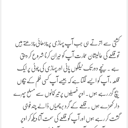
کشتی سے اترتے ہی جب آپ پہاڑی پر چڑھائی چڑھتے ہیں
تو قلعے کی عالیشان عمارت آپ کو حیران کرنا شروع کر دیتی
ہے ۔نیچے دور تک نیلگوں پانی اور پہاڑی کی چوٹی پر ایک
قلعہ ، آپ کو ایسے لگتا ہے کہ جیسے آپ کسی فلم کے بیچوں
بیچ گزر رہے ہوں۔ اوپر فصیلوں پر تیر کمانوں سے مسلح پہرے
دار کھڑے ہوں ۔قلعے کے گرد برچھیاں ڈالے چند فوجی
گشت کر رہے ہوں اور آپ کو قلعے کی سمت آتا دیکھ کر اوپر