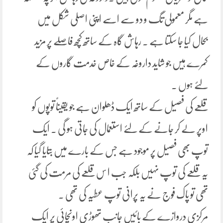
ہے مگر معمولی تگ و دو سے اسے اپنی اصلی شکل میں
بحال کیا جا سکتا ہے ۔ رہاش گاہ کے ساتھ کچھ فاصلے پر مزید
کمرے ہیں جو شاید داروغہ کے خاص خدمت گاروں کے
لئے ہوں ۔
قلعے کی فصیل کے ساتھ ایک ڈھلوان ہے جو یقیناً توپوں کو
اوپر لے کر جانے کے لئے استعمال کی جاتی ہو گی ۔ ایک
توپ بھی فصیل پر موجود ہے جس کے بارے میں بتایا گیا کہ
یہ قلعے کی توپ نہیں بلکہ جب ا س قلعے کی مرمت کی گئی
تھی تو پاک فوج نے یہ پرانی توپ عطیہ کی تھی ۔
مرکزی دروازے کے بائیں جانب تھوڑی اونچائی پر ایک