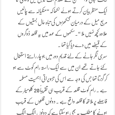
ایک منظر بیان کرتے ہوئے لکھا کہ “منکیالہ سے چالیس
مربع میل کے درمیان گکھڑوں کی تباہ حال بستیوں کے
علاوہ کچھ نہیں ملا “۔سکھوں کے عہد میں یہ قلعہ ڈوگروں
کے قبضے میں دے دیا گیا تھا ۔
سری نگر جانے کے لئے قدیم دور میں جو چار راستے استعمال
کئے جاتے تھے ان میں سے ایک راستہ رام کوٹ سے ہو
کر گزرتا تھا جس کی وجہ سے اس کی تزویراتی اہمیت مسلمہ
ہے ۔ رام کوٹ قلعہ کے قریب ہی تقریباً 20 کلومیٹر کے
فاصلے پر ملاتھ کا قلعہ واقع ہے ۔ دونوں قلعوں کے قریب
ہونے کا مطلب یہ بھی ہو سکتا ہے کہ دونوں الگ الگ