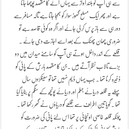
سے ہی آپ کو بلند آواز سے یہاں آنے کا مقصد پوچھا جاتا
ہے اور پھر ایک مسلح گھوڑ سوار کو بھجا جاتا ہے تاکہ مسافر سے
دور ہی سے باز پرس کر لی جائے اور اگر وہ کوئی قاصد ہے تو
ضروری چھان پھٹک کے بعد اسے اجازت دی جائے ۔
قلعے کے اندر داخل ہوتے ہی آپ کو سامنے میدان میں دو
بڑے تالاب نظر آتے ہیں ۔جن کا مقصد بارش کے پانی کو
ذخیرہ کرنا تھا ۔ جب یہاں ڈیم نہیں تھا تو سینکڑوں سال
پہلے یہ قلعہ دریائے جہلم اور دریائے پونچھ کے سنگم پر بنایا گیا
تھا ۔ گویا تین اطراف سے قلعے کو دریاؤں نے گھر رکھا تھا ۔
چونکہ قلعہ خاصی اونچائی پر تھا اس لئے پانی کی ضرورت کو