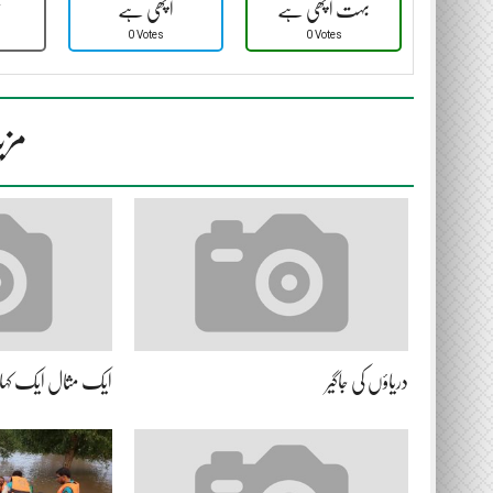
بہت اچھی ہے
اچھی ہے
ٹ
0 Votes
0 Votes
مزی
دریاؤں کی جاگیر
ایک مثال ایک کہا