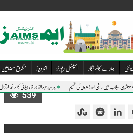
یونٹی
ہمارے کالم نگار
اسپیشل رپورٹز
انٹرویو ز
متفرق مضامین
پیر سید عبد القادر شاہ جیلانی کا سانحہ ارتحال
539