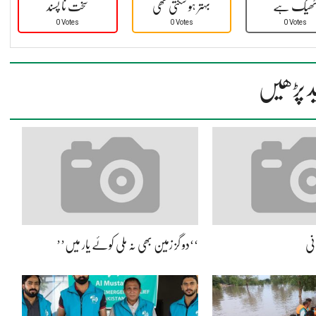
ھیک ہے
بہتر ہو سکتی تھی
سخت نا پسند
0 Votes
0 Votes
0 Votes
د پڑھیں
نی
‘‘دو گز زمین بھی نہ ملی کوئے یار میں’’