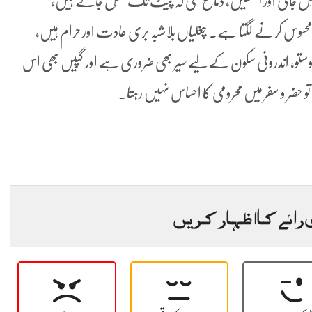
کھِل جاتی اور آنکھیں، دماغ حتیٰ کہ پیٹ تک کھُل جاتے ہیں،
ش محسوس کرنے لگتا ہے۔ چغلیاں بلاشبہ بری عادت اور حرام ہیں،
ے۔ دوستو، اندرونی سکون کے لیے سیر بھی ضروری ہے اور گپیں بھی اس
 تو حضر و سفر میں محرومی کا احساس نہیں رہتا۔
 رائے کا اظہار کریں