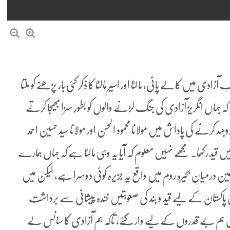
زادی میں کالے پانی، مالٹا اور اسیرِ مالٹا کا ذکر کئی بار پڑھنے کو ملتا
 کہ جہاں انگریز آزادی کی جنگ لڑنے والوں کو بطورِ سزا بھیجا کرتے
رنے کی پاداش میں مولانا محمود الحسن اور مولانا سید حسین احمد
یں قید رکھا۔ مجھے نہیں معلوم کہ آیا یہ وہی مالٹا ہے کہ جہاں ہمارے
 عین درمیان بحیرہِ روم میں واقع یہ جزیرہ کوئی دوسرا ہے، لیکن میں
 پاکستان کے لیے قید و بند کی صعوبتیں خندہ پیشانی سے برداشت
یاں ہم بے قدروں کے لیے وار گئے، تاکہ ہم آزادی کا سانس لے