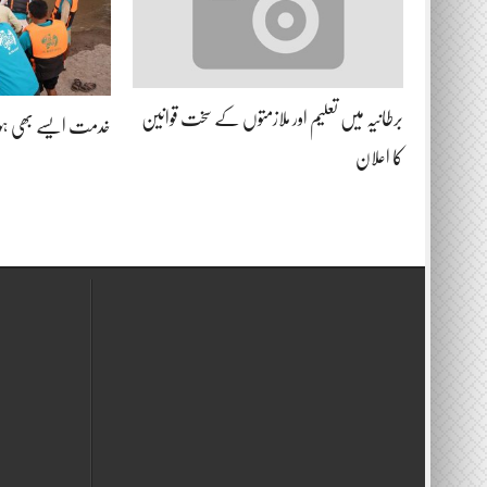
برطانیہ میں تعلیم اور ملازمتوں کے سخت قوانین
خدمت ایسے بھی ہو
کا اعلان