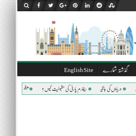
گذشتہ شمارے
English Site
دریاؤں کی جاگیر
ریفارم پارٹی کی مقبولیت کیوں ؟
پیغمبر اسلام صلی اللہ علیہ وس