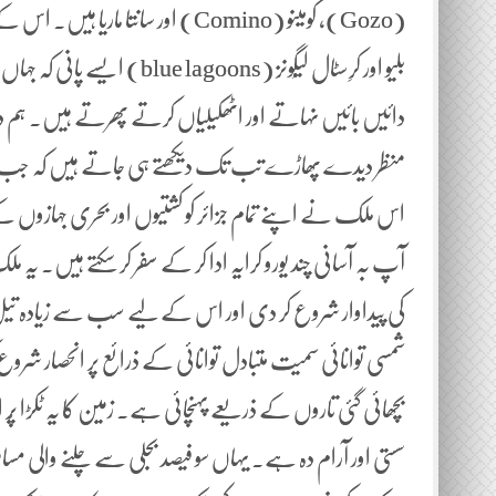
(Gozo)، کومینو (Comino) اور سانتا 
بلیو اور کرِسٹال لیگُونز (ns
دائیں بائیں نہاتے اور اٹھکیلیاں کرتے پھرتے ہیں۔ ہم 
منظر دیدے پھاڑے تب تک دیکھتے ہی جاتے ہیں کہ جب تک “ا
اس ملک نے اپنے تمام جزائر کو کشتیوں اور بحری جہازوں کے
آپ بہ آسانی چند یورو کرایہ ادا کر کے سفر کر سکتے ہیں۔ یہ
کی پیداوار شروع کر دی اور اس کے لیے سب سے زیادہ تیل 
شمسی توانائی سمیت متبادل توانائی کے ذرائع پر انحصار شروع 
بچھائی گئی تاروں کے ذریعے پہنچائی ہے۔ زمین کا یہ ٹکڑا پ
سستی اور آرام دہ ہے۔ یہاں سو فیصد بجلی سے چلنے والی مسا