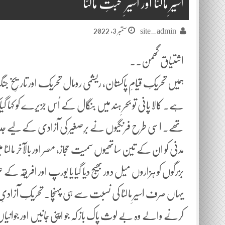
اسیرِ مالٹا اور اسیرِ محبتِ مالٹا
ستمبر 3, 2022
site_admin
اشتیاق گھمن..
ہمیں تحریکِ قیامِ پاکستان، ریشمی رومال تحریک اور تاریخِ جنگِ آ
ہے۔ کالا پانی تو بحرِ ہند میں بنگال کے اُس جزیرے کو کہا گیا
تھے۔ اسی طرح فرنگیوں نے برِصغیر کی آزادی کے لیے جدوجہد ک
مدنی کو ان کے تین ساتھیوں سمیت حجاز، مصر اور بالآخر مالٹا م
بزرگوں کو ہزاروں میل دور بھیج دیا گیا یا یورپ اور افریقہ کے
یہاں صرف اسیرِ مالٹا کی نسبت سے ہی پہنچا۔ تحریکِ آزادیِ
کرنے والے وہ بے لوث پاک باز کہ جو اپنی جانیں اور جوان