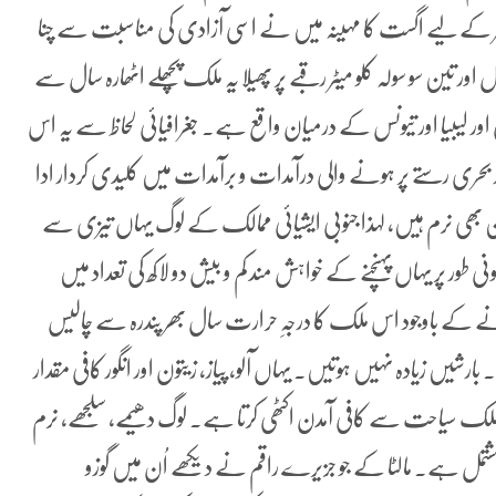
فر کے لیے اگست کا مہینہ میں نے اسی آزادی کی مناسبت سے چنا
 اور تین سو سولہ کلو میٹر رقبے پر پھیلا یہ ملک پچھلے اٹھارہ سال سے
اور لیبیا اور تیونس کے درمیان واقع ہے۔ جغرافیائی لحاظ سے یہ اس
ری رستے پر ہونے والی درآمدات و برآمدات میں کلیدی کردار ادا
بھی نرم ہیں، لہذا جنوبی ایشیائی ممالک کے لوگ یہاں تیزی سے
 طور پر یہاں پہنچنے کے خواہش مند کم و بیش دو لاکھ کی تعداد میں
ونے کے باوجود اس ملک کا درجہِ حرارت سال بھر پندرہ سے چالیس
شیں زیادہ نہیں ہوتیں۔ یہاں آلو، پیاز، زیتون اور انگور کافی مقدار
ک سیاحت سے کافی آمدن اکٹھی کرتا ہے۔ لوگ دھیمے، سلجھے، نرم
ر مشتمل ہے۔ مالٹا کے جو جزیرے راقم نے دیکھے اُن میں گوزو