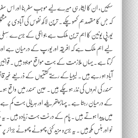
سکیں، ان کا ایثار ہی میرے لیے موجبِ سفر بنا اور اس س
کہ جس کا مقصد ہم کھو چکے۔ ترپن لاکھ نفوس کی آبادی پر مشتمل
یورپی یونین کا اہم ترین ملک ہے جو اٹلی کے جزیرے سِسلی 
لیے اہم ملک ہے کہ افریقہ اور یورپ کے درمیان ہے اور بح
کرتا ہے۔ یہاں ملازمت کے بہت مواقع موجود ہیں۔ قوانین 
آباد ہو رہے ہیں۔ لیبیا کے رستے کشتیوں کے ذریعے غیر قانونی
سمندر کی لہروں کی نذر ہو چکے ہیں۔ عین سمندر میں واقع ہ
کے درمیان رہتا ہے۔ پہاڑ پتھریلے اور ہریالی بہت کم ہے۔ بار
میں پیدا ہوتے ہیں۔ پام کے درخت بہت زیادہ ہیں۔ یہ مل
خو اور ہنس مکھ ہیں۔ یہ جزیرہ مزید کئی چھوٹے چھوٹے جزائر پ