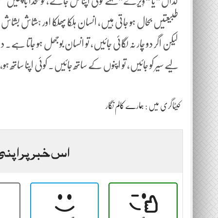
کداں” یا “وِیرے” کہتے کوئی اپنا مل جائے، تو بخدا باچھیں 
طبیعتیں بحال ہو جاتی ہیں، انسان ہلکا پھلکا اور ہشاش بشا
لیکن اگر دو چار نہ لگائی جائیں، تو انسان بوجھل ہو جاتا ہ
لیے سیر کو جائیں، تو اپنوں کے ساتھ جائیں۔ کوئی اپنا ساتھ ہو،
کیٹاگری میں :
ہمارے کالم نگار
اس خبر پر اپنی