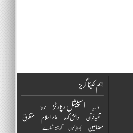
اہم کیٹا گریز
اسپیشل رپورٹز
اداریہ
انٹرویو ز
متفرق
دانش کدہ
تفسیرقرآن
عالم اسلام
مضامین
گذشتہ شمارے
پاکستانی کمیونٹی