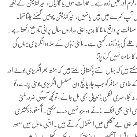
رم اور حبس زدہ ہے۔ عمارات ہوں یا گاڑیاں، ائیر کنڈیشن کے بغیر
آپ کمرے میں ہیں یا نہیں، ائیر کنڈیشن چوبیس گھنٹے چلتا تھا۔
فت پر واقع مالٹا کا جزیرہ اپنی ہزاروں سال پرانی تاریخ رکھتا ہے۔
س حملے کی یاد تازہ رکھتی ہے۔ مالٹی زبان کے علاوہ انگریزی یہاں کی
سامنا نہیں کرنا پڑتا۔
یں کہ جہاں اتنے پاکستانی بستے ہیں کہ ہفتہ بھر انگریزی بولے اور
 کے عادی مسافر کو جب چار پانچ دن مسلسل انگریزی بولنی پڑے، تو
 کجا، سری لنکن یا نیپالی بھی مل جائے، تو کچھ آسودگی ضرور ملتی
 الٹی بھی لٹک جائے وہ مزہ نہیں دے سکتی۔ آکسفورڈ ڈکشنری
ہم اپنی بے تکلفی میں استعمال کرتے ہیں۔ اجنبی ماحول میں “ہور