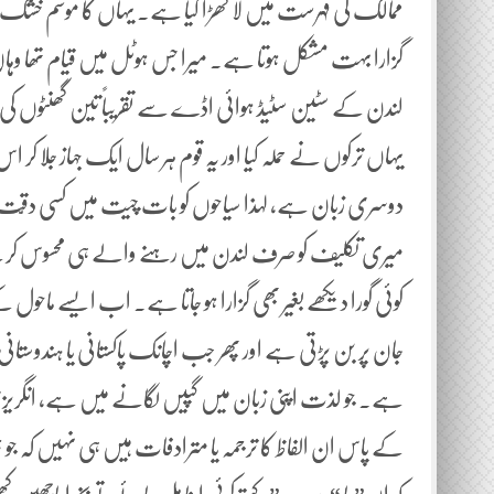
ممالک کی فہرست میں لا کھڑا کیا ہے۔ یہاں کا موسم خشک، گ
گزارا بہت مشکل ہوتا ہے۔ میرا جس ہوٹل میں قیام تھا وہاں 
لندن کے سٹین سٹیڈ ہوائی اڈے سے تقریباً تین گھنٹوں کی مسا
یہاں ترکوں نے حملہ کیا اور یہ قوم ہر سال ایک جہاز جلا کر ا
دوسری زبان ہے، لہذا سیاحوں کو بات چیت میں کسی دقّت کا 
میری تکلیف کو صرف لندن میں رہنے والے ہی محسوس کر سکتے ہ
کوئی گورا دیکھے بغیر بھی گزارا ہو جاتا ہے۔ اب ایسے ماحول
جان پر بن پڑتی ہے اور پھر جب اچانک پاکستانی یا ہندوستانی نہ
ہے۔ جو لذت اپنی زبان میں گپیں لگانے میں ہے، انگریزی
کے پاس ان الفاظ کا ترجمہ یا مترادفات ہیں ہی نہیں کہ جو 