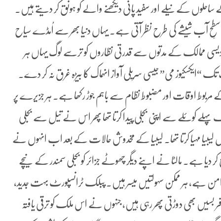
ماریا ہیں۔ اس کے ساحلوں کے نیلے اور سفید پانی دیکھنے والے کو ہونق کر دیتے ہیں۔
blue lagoo) ایسے پانی کہ جہاں سطحِ آب شیشے کی طرح نظر آتی ہے۔ یہاں دنیا بھر سے اُمڈے سیاح
دیسی ممالک کے مدتوں سے قدرتی نظاروں کو ترسے لوگ یہاں ہر
یکسکیوز می” جیسی سریلی آواز انہماک کا بیڑہ غرق نہ کر دے۔
 مربوط اوقات اور مضبوط نظام سے باہم جوڑ رکھا ہے۔ ہر جزیرے پر
 ملک پہلے کوئلے سے اپنی بجلی پیدا کرتا تھا پھر اس نے تیل سے بجلی
لیبیا مہیا کرتا تھا۔ لیبیا کے مخدوش حالات کے بعد اب انہوں نے
کر دیا ہے۔ مالٹا نے اپنے دیگر چھوٹے جزائر کو بجلی سمندر کے نیچے
ُر امن ہے، ہر ممکن سہولتیں میسر ہیں۔ پبلک ٹرانسپورٹ بہت جدید،
فر بسیں بھی دوڑتی پھر رہی ہیں، جنہوں نے اس ملک کو ترقی یافتہ