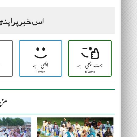
اس خبر پر اپنی
بہت اچھی ہے
اچھی ہے
ٹ
0 Votes
0 Votes
مزی