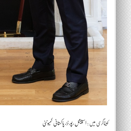
کیٹاگری میں :
اسپیشل رپورٹز
،
پاکستانی کمیونٹی