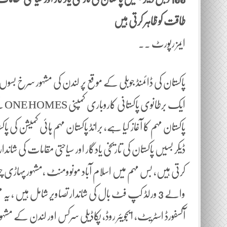
طاقت کو ظاہر کرتی ہیں
ایمز رپورٹ ..
پاکستان کی ڈائمنڈ جوبلی کے موقع پر لندن کی مشہور سرخ بسوں پر 
ایک
ڈیکر بسیں پاکستان کی تاریخی یادگار اور سیاحتی مقامات کی شا
والے 3 ورلڈ کپ فٹ بال کی شاندار تصاویر شامل ہیں 