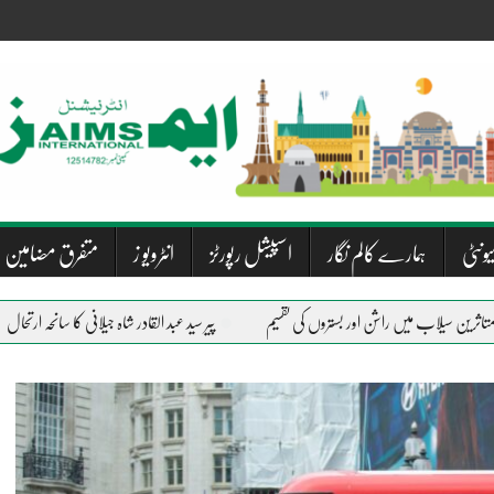
یونٹی
ہمارے کالم نگار
اسپیشل رپورٹز
انٹرویو ز
متفرق مضامین
پیر سید عبد القادر شاہ جیلانی کا سانحہ ارتحال
دریاؤں کی 