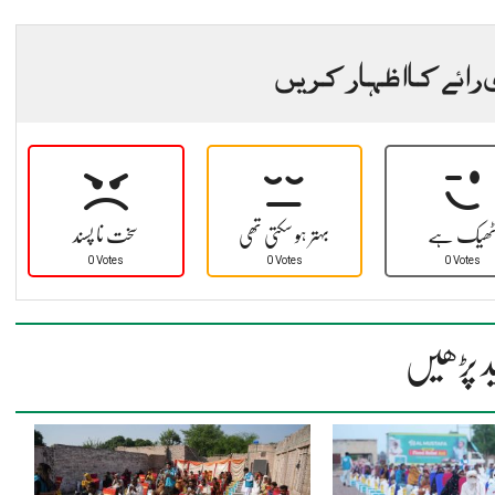
 رائے کا اظہار کریں
ھیک ہے
بہتر ہو سکتی تھی
سخت نا پسند
0 Votes
0 Votes
0 Votes
د پڑھیں