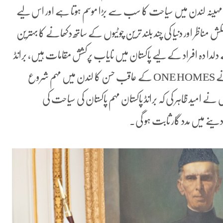
مہینہ لندن میں سیاحت کا سب سے بڑا موسم ہوتا ہے اور اس لیے
مناظر اور دنیا کی چند بلند ترین چوٹیوں کے ساتھ دکھانے کا بہترین
 دلدا دہ افراد کے لیے پاکستان میں نایاب پرکشش مقامات ہیں، برانڈ
پاکستان مہم پر تبصرہ کرتے ہوئے ہائی کمشنر معظم احمد خان نے ONE HOMES کے عاقب حسن کا لندن میں مہم شروع
نے امید ظاہر کی کہ برانڈ پاکستان مہم پاکستان کی سیاحت کی
دینے میں مدد گار ثابت ہو گی۔