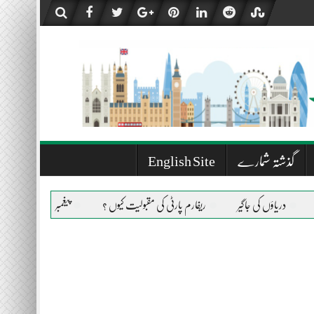
گذشتہ شمارے
English Site
جاگیر
ریفارم پارٹی کی مقبولیت کیوں ؟
پیغمبر اسلام صلی اللہ علیہ وسلم کی حیات