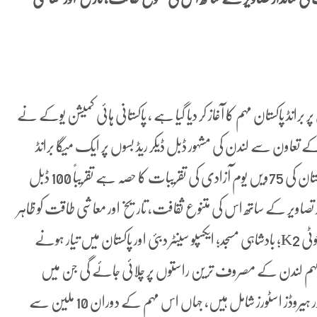
برانڈ پاکستان مہم کا آغاز کر دیا گیا ہے ، پاکستانی ہائی کمیشن یوکے نے
 برطانوی پاکستانی کاروباری کمپنی ONE HOMES کے تعاون سے لندن کی مشہور ڈبل ڈیکر ریڈ بسوں پر ایک میگا برانڈ
پاکستان مہم کا آغاز کیا ہے، برانڈ پاکستان مہم ہائی کمیشن کی پاکستان کی 75ویں یوم آزادی کی تقریبات کا حصہ ہے تقریباً 100 ڈبل
ندار تصاویر کے ساتھ اس کی متنوع ثقافت، تاریخ اور معاشی طاقت کو ظاہر
کرتی ہیں، بس مہم میں اسلام آباد مونوومنٹ ،مشہور پہاڑی چوٹی K2؛ بادشاہی مسجد؛ ایکسپو سینٹر دبئی اور پاکستان میں تیار ہونے
، یہ مہم لندن کے مصروف ترین راستوں پر چلائی جائے گی جن میں
آکسفورڈ اسٹریٹ، ایجویئر روڈ، پکاڈیلی سرکس اور لندن کے مشہور ہیروڈز اسٹورز شامل ہیں، جہاں اس مہم کے دوران 10 ملین سے