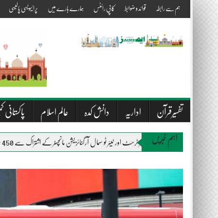
Skip
ہم سے رابطہ
قوائد و ضوابط
کاپی رائٹس
ہمارے بارے میں
پرائیویسی پالیسی
to
content
تفسیرقرآن
اداریہ
دانش کدہ
عالم اسلام
پاکستانی کم
اہم خبریں
المصطفیٰ ویلفیئر ٹرسٹ اور ٹیئر ٹو سمال آرگنائزیشن مانچسٹر کے اشتراک سے 450 متاثرین سیلاب میں راشن اور بستروں کی تقسیم