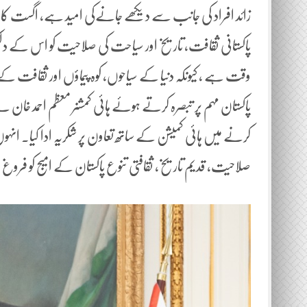
زائد افراد کی جانب سے دیکھے جانےکی امید ہے، اگست کا 
پاکستانی ثقافت، تاریخ اور سیاحت کی صلاحیت کو اس کے دلکش 
وقت ہے ، کیونکہ دنیا کے سیاحوں، کوہ پیماؤں اور ثقافت کے
کرنے میں ہائی کمیشن کے ساتھ تعاون پر شکریہ ادا کیا۔ انہوں 
صلاحیت، قدیم تاریخ، ثقافتی تنوع پاکستان کے امیج کو فروغ 