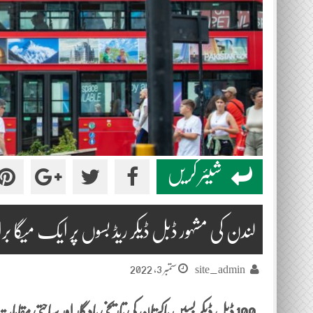
شیئر کریں
لندن کی مشہور ڈبل ڈیکر ریڈ بسوں پر ایک میگا برانڈ
ستمبر 3, 2022
site_admin
100 ڈبل ڈیکر بسیں پاکستان کی تاریخی یادگار اور سیاحتی م