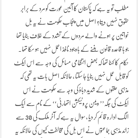
مطلب تو یہ ہے کہ پاکستان کا آئین عورت کو مرد کے برابر
حقوق نہیں دیتا؟ اصل میں پنجاب حکومت نے یہ بل
خواتین پر ہونے والے مردوں کے تشدد کے خلاف بنایا تھا
جو با قاعدہ قانون بننے کے باوجود نافذ اعمل نہیں ہو سکا تھا۔
حکام کا کہنا تھا کہ بعض انتظامی مسائل کی وجہ سے اس ایکٹ
کو قابل عمل نہیں بنایا جا سکتا ، حالانکہ اصل بات یہ تھی کہ
مذہبی حلقوں کے شدید دباؤ کی وجہ سے حکومت نے اس
ایکٹ کی جگہ’’ ویمن پروٹیکشن اتھارٹی‘‘ کے نام سے ایک
الگ ادار ہ قائم کر دیا ، سوال یہ ہے کہ آخر ملک کی 30 سے
زائد مذہبی جماعتوں نے اس بل کی مخالفت کیوں کی حالانکہ یہ