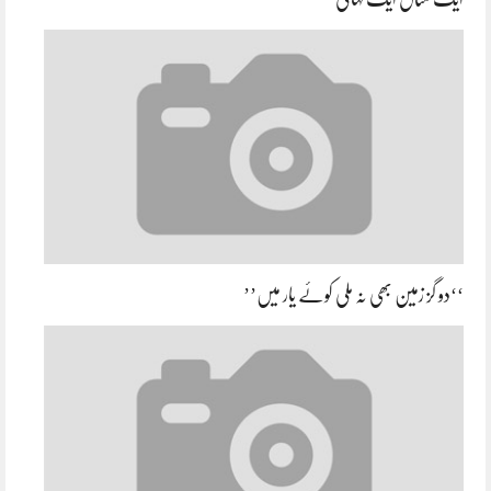
‘‘دو گز زمین بھی نہ ملی کوئے یار میں’’