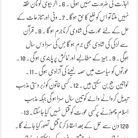
اجازت کی ضرورت نہیں ہوگی ۔ 6۔ اگر بیوی کو نان نفقہ
نہیں ملتا تو اس کو خلع کا حق ہوگا۔ 7۔ ونی اور تنازعات کے
حل کے لئے عورت کی شادی کرنا جرم ہوگا ۔ 8۔ قرآن
سے لڑکی کی شادی بھی جرم ہو گا جس کی سزا دس سال
ہوگی۔ 9۔ جہیز کے مطالبے اور نمائش پر پابندی ہو گی۔ 10۔
عورتوں کو سیاست میں حصہ لینے کی آزادی ہوگی ۔ 11۔
خواتین جج بن سکتی ہیں۔ 12۔ کسی خاتون کو زبر دستی مذہب
تبدیل کروانے والے کو تین سال سزا ہو گی جبکہ مذہب
اسلام چھوڑنے پرکسی عورت کو قتل نہیں کیا جاسکتا۔ 13-
120 دن سے حمل کے بعد اسقاط کر نا قتل تصور کیا جائے گا۔