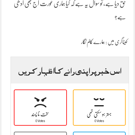
حق دیا ہے، تو سوال یہ ہے کہ کیا ہماری عورت آج بھی آدھی
ہے؟
کیٹاگری میں :
ہمارے کالم نگار
اس خبر پر اپنی رائے کا اظہار کریں
بہتر ہو سکتی تھی
سخت نا پسند
0 Votes
0 Votes