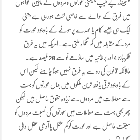
” جینڈر پے گیپ“ یعنی عورتوں و مردوں کے مابین تنخواہوں
میں فرق کے حوالے سے خاصی بحث ہو رہی ہے یعنی
ایک ہی جیسے کام یا عہدے پر ہونے کے باوجود عورت کو
مرد کے مقابلہ میں کم تنخواہ ملتی ہے۔امریکہ میں یہ فرق
تقریبا%4 اور برطانیہ میں ساڑھے نو سے 20 فیصد ہے۔
حالانکہ قانون کی رو سے یہ فرق نہیں ہونا چاہئے لیکن اس
کے باوجود ترقی یافتہ ترین ملکوں میں جہاں عورتوں کو بہت
سے معاملات میں مردوں سے زیادہ حقوق حاصل ہیں لیکن
پھر بھی بہت سے معاملات میں عورتوں کی نسبت مردوں کو
سبقت حاصل ہے اور عورت کو کم عقل یا آدھی عقل والی
سمجھا جا تا ہے۔