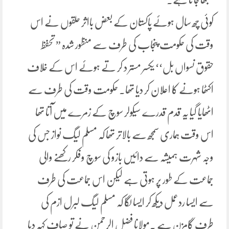
کوئی چھ سال ہوئے پاکستان کے بعض بااثر حلقوں نے اس
وقت کی حکومت پنجاب کی طرف سے منظور شدہ ” تحفظ
حقوق نسواں بل‘‘ یکسر مستر د کر تے ہوئے اس کے خلاف
اکٹھا ہونے کا اعلان کر دیا تھا۔ حکومت وقت کی طرف سے
اٹھایا گیا یہ قدم قدرے سیکولر سوچ کے زمرے میں آتا تھا
اس وقت ہماری سمجھ سے بالاتر تھا کہ مسلم لیگ نواز جس کی
وجہ شہرت ہمیشہ سے دائیں بازو کی سوچ وفکر رکھنے والی
جماعت کے طور پر ہوتی ہے لیکن اس جماعت کی طرف
سے ایسا ردعمل دیکھ کر ایسا لگا کہ مسلم لیگ لبرل ازم کی
طرف گامزن ہے ۔مولانا فضل الرحمن نے تو صاف کہہ دیا