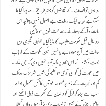
نہ ہوں تو انصاف کے تقاضوں کو بہتر طریقے سے پورا کیا جا
سکتا ہے گویا یہ ا یک رعایت ہے اصول نہیں چنانچہ اس
بات کو آگےبڑھانے سے بحث طویل ہو جائیگی۔
دو سال قبل حکومت پنجاب کا بنایا گیا یہ قانون لنگڑی لولی
حالت میں آج موجود ہے یا نہیں لیکن حکومت کے ارباب
بست و کشاد نے اس نکتہ پر یکسر توجہ نہیں دی کہ جس ملک
میں عورت کی گواہی آدھی ہو تعلیم کی شرح شرمناک حد تک
کم ہو، غیرت کے نام پرخصوصا عورتوں کاقتل معمول ہو اور
سب سے بڑھ کر لڑکی کو والدین کے گھر سے ڈولی اٹھنے اور
واپس جنازہ آنے جیسی ترغیبات دی جاتی ہوں وہاں تحفظ