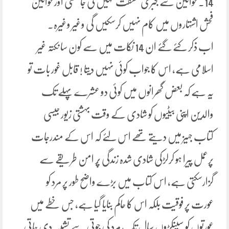
14۔ خواتین سے جبری مشقت نہیں کی جاسکتی اور خواتین
فحش اشتہاروں میں کام نہیں کرسکیں گی وغیر وغیرہ۔
اب ذکر کئے گئے ان 14 نکات میں سے کون سا نکتہ غیر
اسلامی ہے، اس کا جواب کوئی نہیں دیتا ! قابل غور بات تو
یہ ہے کہ بعض گھرانوں میں کوئی دو عشرے پہلے تک
والدین اپنی بیٹیوں کو شادی کے وقت بہشتی زیور جیسی
کتاب جہیز میں دیتے تھے اس لئے کہ اس کے مندرجات
پرعمل پیرا ہو کرلڑکی شادی شدہ زندگی پُر امن طریقے سے
گزارسکتی ہے، اس کتاب میں بڑے واضح طور پر مرد کو
عورت پر فوقیت بلکہ اس کا حاکم بنایا گیا ہے، جس خطے میں
عورتوں کو سینکڑوں سال تک مرد کی جوتی سے تشبیہ دی جاتی