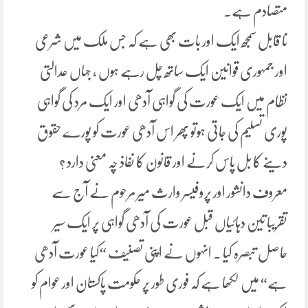
متصادم ہے۔
نا قابل سمجھ ایک اور بات بھی ہے کہ جس ملک میں شرعی
اور جمہوری قوانین ایک ساتھ چل رہے ہوں ، جہاں عدالتی
نظام میں ایک عورت کی گواہی آدھی اور ایک مرد کی گواہی
پوری تسلیم کی جاتی ہوتو پھر اس آدھی عورت کو پورے حقوق
دینے کا بل پاس کرنے اور قانون کا نفاذ چہ معنی دارد ؟
معروف دانشور اور پروفیسر وارث میر مرحوم نے آج سے
تقریبا تین دہائیاں قبل عورت کی آدھی گواہی پر ایک سیر
حاصل تبصرہ کیا ۔ انہوں نے اپنی تصنیف “کیا عورت آدھی
ہے“ میں لکھا ہے کہ فوری طور پر حکومت پاکستان اور عوام کو