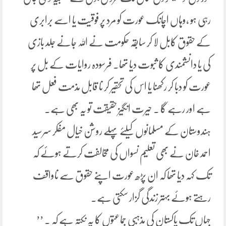
رہی ہو ،وہاں اچانک عورت کو مرد پر فوقیت یا اسے برابری
کے حقوق کابل لا کر سابقہ حکومت نے اللہ جانے جلد بازی
کی یا دانشمندی کا ثبوت دیا تھا۔ فرسودہ روایات کے بل پر
عورت کو دبا کر رکھنا یا اس کی تحقیر کر نا قابل مذمت فعل تھا
ہے اور رہے گا ۔ حیرت انگیز حقیقت تو یہ بھی ہے۔
ہندوستان کے مسلمانوں کیلئے پہلے روشن خیال مفکر سرسید
احمد خان نے بھی تعلیم نسواں کی مخالفت کرتے ہوئے کہ
تک کہہ دیا تھا کہ ان پڑھ عورت اپنے حقوق سے ناواقف
رہتے ہوئے بہتر زندگی گزار سکتی ہے۔
جہاں تک پاکستان کی مذہبی جماعتوں کا یہ نکتہ ہے کہ ۔ ’’