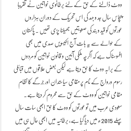
ووٹ ڈالنے کے حق کے لئے برطانوی خواتین نے تقریبا
پچاس سال جد و جہد کی اس تحریک کے دوران ہزاروں
عورتوں کو قید و بند کی صعوبتیں جھیلنا پڑی تھیں ۔ پاکستان
کے حوالے سے یہ بات آج اکیسویں صدی میں بھی
افسوسناک ہے کہ اگرچہ ملکی آئین و قانون خواتین کو مردوں
کے برابہ ووٹ کا حق دیتا ہے لیکن بعض علاقوں میں قبائلی
رسوم ورواج کے نام پر مقامی سیاستدان اور جرگے کا نظام
مقامی خواتین کو ووٹ کے حق سے محروم کر دیتا ہے۔
سعودی عرب میں تو عورتوں کو ووٹ کا حق ابھی سات سال
پہلے 2015ء میں دیا گیا ہے، برطانیہ میں ابھی حال ہی میں