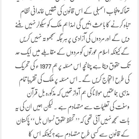
تھا کہ پنجاب اسمبلی کے اس قانون کی شقیں خاندانی نظام
تباہ کرنے کا باعث بنیں گی لہذا ہم ملک کو سیکولر نہیں بننے
دیں گے اور مردوں کی آزادی پر ہر جگہ سمجھو تہ نہیں کر یں
گے کیونکہ اسلام عورتوں کو مردوں کے مقابلے میں ایک حد
تک حقوق دیتا ہے چنانچہ اس مسئلہ پر ہم 1977 ء کی تحریک
کی طرح احتجاج کریں گے۔ اس مسئلہ پر ملک کی تقریبا تمام
مذہبی جماعتیں مولانا کی ہم آواز تھیں کہ مذکورہ بل قرآن
وسنت کی تعلیمات سے متصادم ہے ۔ لیکن ہمیں ان کی یہ
بات سمجھ نہیں آئی تھی کہ’’ تحفظ حقوق نسواں بل‘‘ پاکستان
کے قانون سے کسی طرح متصادم ہے؟ کیونکہ اس کا