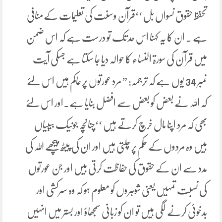
تحفظ حقوق نسواں بل ‘‘قرآن وسنت کی تعلیمات کےمنافی
ہے ۔ ان کا یہ کہنا اس حد تک تو درست ہے کہ اس ضمن
میں قرآن کی سورۃ النساء کا حوالہ دیا جا سکتا ہے جسکی آیت
نمبر 34 یوں ہے کہ ترجمہ: ” مرد عورتوں پر حاکم ہیں اس لئے
کہ اللہ نے بعض کو بعض سے افضل بنایا ہے۔اور اس لئے
بھی کہ مرد اپنا مال خرچ کرتے ہیں ‘‘چنانچہ جونیک بیبیاں
ہیں وہ مردوں کے حکم پر چلتی ہیں اور ان کی پیٹھ پیچھے اللہ کی
مدد سے ان کے حقوق کی حفاظت کرتی ہیں اور جن عورتوں
کی نسبت تمہیں یعنی شوہروں کو معلوم ہو کہ وہ سرکشی اور
بدخوئی کرنے لگی ہیں تو ان کو زبانی سمجھاؤ اور بستر میں انہیں