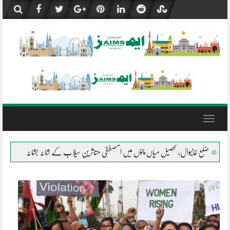
Skip
to
content
Toggle
navigation
وں میں المصطفیٰ متاثرینِ سیلاب کے شانہ بشانہ
جلال پور پیروالا المصطفیٰ کی خیمہ بست