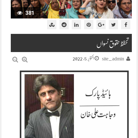
381
تحفظ حقوق نسواں
اکتوبر 5, 2022
site_admin