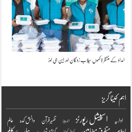
امداد کے منتظر لاکھوں سیلاب زدگان اور این جی اوز
اہم کیٹا گریز
اسپیشل رپورٹز
دانش کدہ
اداریہ
تفسیرقرآن
عالم
انٹرویو ز
ہمارے کالم
متفرق مضامین
اسلام
گذشتہ شمارے
پاکستانی کمیونٹی