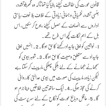
قانون عورت کی حفاظت کیلئے بنایا گیا تھا تا کہ وہ گھریلوتشدد،
جنسی تشدد، نفسیاتی و جسمانی زیادتی کے خلاف بلا خوف ریاستی
اداروں سے انصاف کے حصول کیلئے رجوع کر سکیں، اس
بل کے اہم نکات کچھ اس طرح تھے۔
1- خواتین کو اپنی جائیداد رکھنے کا حق ہوگا۔ 2۔ انہیں اپنی
جائیداد سے متعلق وصیت کا حق ہوگا۔ 3۔ شوہر بیوی کو
سمجھانے بجھانے کے لئے ہلکی پھلکی مار پیٹ کر سکتا ہے
لیکن زیادہ مار پیٹ کی صورت میں بیوی عدالتی کارروائی
کرنے کی مجاز ہوگی۔4۔ ایک ساتھ تین طلاقیں دینا جرم ہو
گا۔ 5- عاقل و بالغ عورت کو نکاح کے لئے سر پرست کی