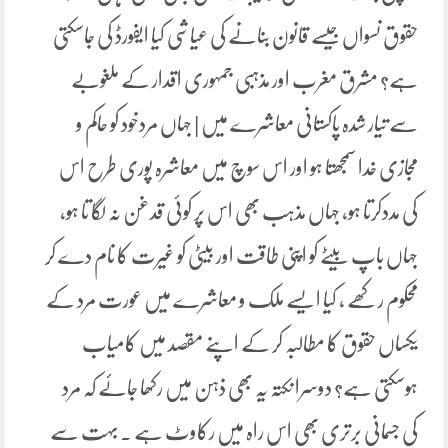
حقوق نسواں جیسے قانون بنانے کی عیاشی کیا ایفورڈ کی جاسکتی
ہے؟ مشرق مغرب اور مذہبی جمہوری اقدار کے ملغوبے
سے تیار شدہ پاکستانی معاشرے میں | جہاں مردخود کو حاکم و
مجازی خدا سمجھتا ہو اور اس سوچ میں معاشرہ پوری طرح اس
کی مددکرتا ہو، جہاں مذہب بھی اس پر کوئی قدغن نہ لگا تا ہو،
جہاں باپ بیٹے کو اپنی طاقت اور بیٹی کو غیرت کا نام دے کر
محکوم رکھے ، کیا ایسے ملک و معاشرے میں عورت مرد کے
یکساں حقوق کا مطالبہ کر کے اپنے مقصد میں کامیاب
ہوسکتی ہے؟ دوسرا نکتہ یہ بھی ذہن میں رکھا جائے کہ مرد
کی جسمانی برتری بھی اس راہ میں رکاوٹ ہے ۔ بہت سے