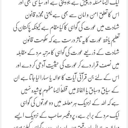
ایک ایسا مسئلہ درپیش ہے جو دینی ہے اور سیاسی بھی اور
اس کا تعلق امن و امان سے بھی ہے یعنی مجوزہ قانون
شہادت میں عورت کی گواہی کا کیا مقام ہے کیونکہ پاکستان کی
تعلیم یافتہ عورت کایہ تاثر درست ہے کہ حکومت قانون
شہادت کے ذریعے عورت کی گواہی کا مرتبہ مرد کے مقابلہ
میں نصف قرار دے کر عورت کی حیثیت آدھی کر دے اور
اس کے لئے جن قرآنی آیات کا حوالہ یا سہارا لیا جا تا ہے ان
کے سیاق وسباق یا الفاظ میں قطعاً ایسا مفہوم پوشیدہ نہیں
ہے کہ اللہ کے نزدیک ہر معاملہ میں دو عورتوں کی گواہی
ایک مرد کے برابر ہے، پروفیسر صاحب کے نزدیک ایسے
معاملات جو مالی اور دقیق ہوں اور وہاں دو مرد گواہی کیلئے موجود