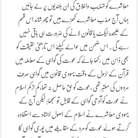
معاشرے کو تہذیب واخلاق کی ان بلندیوں پر لے جائیں
جہاں آج مہذب معاشرے کھڑے ہیں تو پھر شائد اس قسم
کے علیحدہ ایکٹ یا قانون لانے کی ضرورت ہی باقی نہیں
رہے گی۔ اس ضمن میں حوالے کیلئے اس تاریخی حقیقت کو
بھی ذہن میں رکھا جائے کہ عورت کی گواہی کے معاملہ میں
قرآن کے نزول کے وقت یہودی قانون میں گواہی صرف
مردوں کی معتبر تھی ،عورت کو حق حاصل نہ تھا، کم از کم اسلام
نے عورت کو آدھی گواہی کے قابل تو سمجھا! لیکن آج کے
یہودی معاشرے نے اسلام کے اصول اجتہاد سے استفادہ
کرتے ہوئے عورت کو مرد کے مقابلے میں پوری گواہی کا