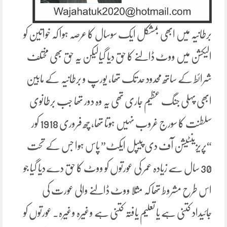
برطانیہ میں ابھی بمشکل ایک سوسال کا عرصہ ہوا کہ خواتین کو
الیکشن میں ووٹ ڈالنے کا حق دیا گیالیکن یہ حق بھی مختلف
شرائط کے ساتھ محدود حد تک تھا، یورپ و برطانیہ کے مابین
ابھی پہلی جنگ عظیم جاری تھی یہ وہ دور تھا جب برطانوی
سلطنت کا سورج غروب نہیں ہوتا تھا، چھ فروری 1918 کور
“پریزینٹیشن آف دی پیپل ایکٹ” پاس ہوا جس کے تحت
30 سال سے زیادہ عمر کی عورتوں کو ووٹ کا حق دے دیا گیا جو
اس طرح مشروط تھا کہ مثلا ووٹ ڈالنے والی عورت کی
جائیداد کتنی ہے یا تعلیم یافتہ کتنی ہے وغیرہ وغیرہ۔ عورتوں کو