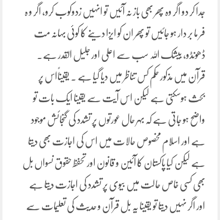
جدا کر دو اگر وہ پھر بھی باز نہ آئیں تو انہیں زدوکوب کرو، اگر و ہ
فر ما بر دار ہو جائیں تو پھر ان کو ایزا دینے کا کوئی بہانہ مت
ڈھونڈو، بیشک اللہ سب سے اعلی اور جلیل القدر ہے۔
قرآن میں مذکور حکم کس تناظر میں دیا گیا ہے ۔ یقیناًاس پر
بحث ہوسکتی ہے لیکن اس آیت سے یقینا ایک بات تو
واضح ہو جاتی ہے کہ بہر حال عورتوں پر تشدد کی گنجائش موجود
ہے اور اسلام مخصوص حالات میں اس کی اجازت بھی دیتا
ہے لیکن کیا پاکستان کا آئین و قانون اور تحفظ حقوق نسواں بل
بھی کسی خاص حالت میں بیوی پر تشدد کی اجازت دیتا ہے
اور اگر نہیں دیتا تو یقینا یہ بل قرآن و حدیث کی تعلیمات سے