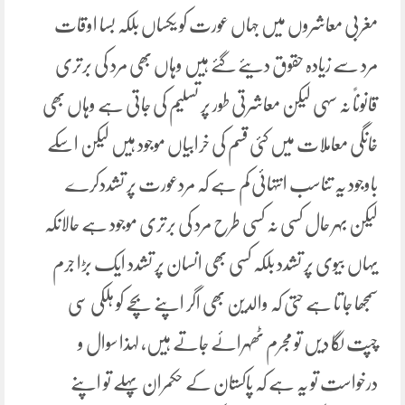
مغربی معاشروں میں جہاں عورت کو یکساں بلکہ بسا اوقات
مرد سے زیادہ حقوق دیئے گئے ہیں وہاں بھی مرد کی برتری
قانوناً نہ سہی لیکن معاشرتی طور پر تسلیم کی جاتی ہے وہاں بھی
خانگی معاملات میں کئی قسم کی خرابیاں موجود ہیں لیکن اسکے
باوجود یہ تناسب انتہائی کم ہے کہ مردعورت پر تشددکرے
لیکن بہر حال کسی نہ کسی طرح مرد کی برتری موجود ہے حالانکہ
یہاں بیوی پر تشدد بلکہ کسی بھی انسان پر تشدد ایک بڑا جرم
سمجھا جا تا ہے حتی کہ والدین بھی اگر اپنے بچے کو ہلکی سی
چپت لگا دیں تو مجرم ٹھہرائے جاتے ہیں، لہذا سوال و
درخواست تو یہ ہے کہ پاکستان کے حکمران پہلے تو اپنے