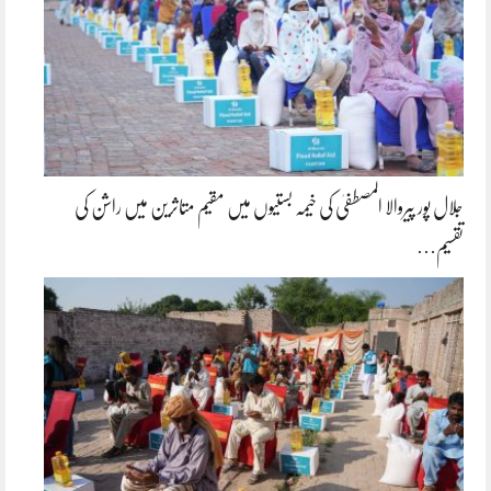
جلال پور پیروالا المصطفیٰ کی خیمہ بستیوں میں مقیم متاثرین میں راشن کی
تقسیم…