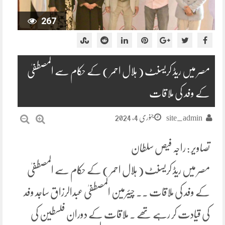
267
مصر میں ریڈ کریسنٹ ( ہلال احمر ) کے حکام سے المصطفیٰ
کے وفد کی ملاقات
جنوری 4, 2024
site_admin
تصاویر : راجہ فیص سلطان
مصر میں ریڈ کریسنٹ ( ہلال احمر ) کے حکام سے المصطفیٰ
کے وفد کی ملاقات ۔۔ چیئرمین المصطفیٰ عبدالرزاق ساجد وفد
کی قیادت کر رہے تھے ۔ ملاقات کے دوران فلسطین کی