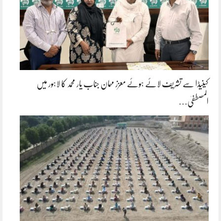
کینیڈا سے تشریف لائے ہوئے معزز مہمان جناب یار محمد کا لاہور میں
المصطفیٰ…