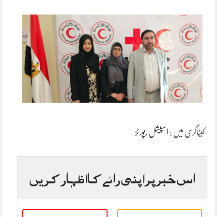
کیٹاگری میں :
اسپیشل رپورٹز
اس خبر پر اپنی رائے کا اظہار کریں