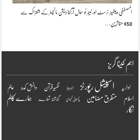
المصطفیٰ ویلفیئر ٹرسٹ اور ٹیئر ٹو سمال آرگنائزیشن مانچسٹر کے اشتراک سے
450 متاثرین…
اہم کیٹا گریز
اسپیشل رپورٹز
دانش کدہ
اداریہ
تفسیرقرآن
عالم
انٹرویو ز
ہمارے کالم
متفرق مضامین
اسلام
گذشتہ شمارے
پاکستانی کمیونٹی
نگار