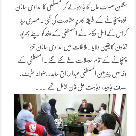
سنگین صورت حال کا جائزہ لے کر المصطفی کا امدادی سامان
غزہ پہنچانے کے طریقہ کار پر مشاورت کی گئی ۔ مصری ریڈ
کراس کےاعلی حکام نے المصطفی کے وفد کو اپنے بھرپور
تعاون کا یقین دلایا ۔ ملاقات میں امدادی سامان غزہ
پہنچانے کے تمام معاملات طے کئے گئے ۔ المصطفی کے
وفد میں چیئرمین المصطفی عبدالرزاق ساجد ، رضوانہ لطیف ،
صدف جاوید ، وجاہت علی خان شامل تھے ۔۔۔