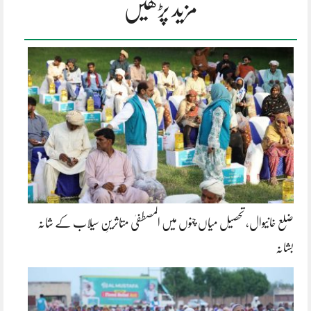
مزید پڑھیں
ضلع خانیوال، تحصیل میاں چنوں میں المصطفیٰ متاثرینِ سیلاب کے شانہ
بشانہ