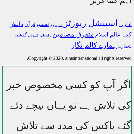
اہم کیٹا گریز
اسپیشل رپورٹز
دانش
اداریہ
تفسیرقرآن
انٹرویو ز
متفرق مضامین
کدہ
عالم اسلام
گذشتہ
پاکستانی کمیونٹی
ہمارے کالم نگار
شمارے
Copyright © 2020, aimsinternational all rights reserved.
اگر آپ کو کسی مخصوص خبر
کی تلاش ہے تو یہاں نیچے دئے
گئے باکس کی مدد سے تلاش