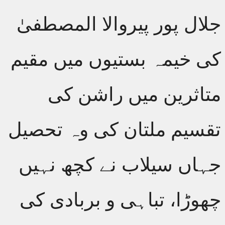
جلال پور پیروالا المصطفیٰ
کی خیمہ بستیوں میں مقیم
متاثرین میں راشن کی
تقسیم ملتان کی وہ تحصیل
جہاں سیلاب نے کچھ نہیں
چھوڑا، تباہی و بربادی کی