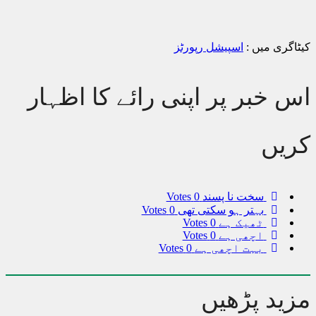
کیٹاگری میں :
اسپیشل رپورٹز
اس خبر پر اپنی رائے کا اظہار
کریں
سخت نا پسند
0 Votes
بہتر ہو سکتی تھی
0 Votes
ٹھیک ہے
0 Votes
اچھی ہے
0 Votes
بہت اچھی ہے
0 Votes
مزید پڑھیں