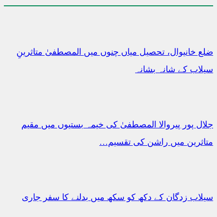
ضلع خانیوال، تحصیل میاں چنوں میں المصطفیٰ متاثرینِ
سیلاب کے شانہ بشانہ
جلال پور پیروالا المصطفیٰ کی خیمہ بستیوں میں مقیم
متاثرین میں راشن کی تقسیم…
سیلاب زدگان کے دکھ کو سکھ میں بدلنے کا سفر جاری