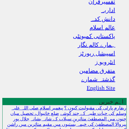
تفسیرقرآن
اداریہ
دانش کدہ
عالم اسلام
پاکستانی کمیونٹی
ہمارے کالم نگار
اسپیشل رپورٹز
انٹرویو ز
متفرق مضامین
گذشتہ شمارے
English Site
اہم خبریں
ریفارم پارٹی کی مقبولیت کیوں ؟
پیغمبر اسلام صلی اللہ علیہ
وسلم کی حیات طیبہ کے چند گوشے
ضلع خانیوال، تحصیل میاں
چنوں میں المصطفیٰ متاثرینِ سیلاب کے شانہ بشانہ
جلال پور
پیروالا المصطفیٰ کی خیمہ بستیوں میں مقیم متاثرین میں راشن