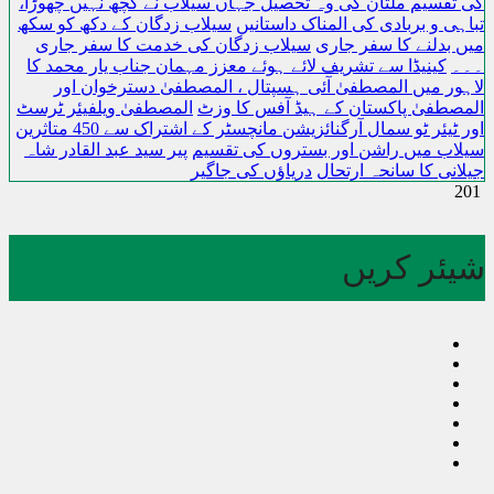
کی تقسیم ملتان کی وہ تحصیل جہاں سیلاب نے کچھ نہیں چھوڑا،
تباہی و بربادی کی المناک داستانیں
سیلاب زدگان کے دکھ کو سکھ
میں بدلنے کا سفر جاری
سیلاب زدگان کی خدمت کا سفر جاری
۔۔۔
کینیڈا سے تشریف لائے ہوئے معزز مہمان جناب یار محمد کا
لاہور میں المصطفیٰ آئی ہسپتال ، المصطفیٰ دسترخوان اور
المصطفیٰ پاکستان کے ہیڈ آفس کا وزٹ
المصطفیٰ ویلفیئر ٹرسٹ
اور ٹیئر ٹو سمال آرگنائزیشن مانچسٹر کے اشتراک سے 450 متاثرین
سیلاب میں راشن اور بستروں کی تقسیم
پیر سید عبد القادر شاہ
جیلانی کا سانحہ ارتحال
دریاؤں کی جاگیر
201
شیئر کریں