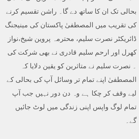
بحالی تک ان کا ساتھ دے گا۔ راشن تقسیم کرنے
کی تقریب میں المصطفیٰ پاکستان کی مینیجنگ
ڈائریکٹر نصرت سلیم، محترمہ پروین شیخ،نواز
کھرل اور ارحم سلیم قادری نے بھی شرکت کی
۔ نصرت سلیم نے متاثرین کو یقین دلایا کہ
المصطفیٰ اپنے تمام تر وسائل آپ کی بحالی کے
لیے وقف کر چکا ہے وہ دن دور نہیں جب آپ
تمام لوگ واپس اپنی زندگی میں لوٹ جائیں
گے۔