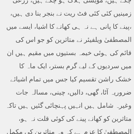
چکے ہیں، مویشی ہلاک ہو چکے ہیں، زرعی
زمینیں کئی کئی فٹ ریت نے بنجر بنا دی ہیں،
،پینے کا پانی ہے نہ ہی کھانے کا اشیا، ایسے میں
المصطفیٰ ویلفیئر نے متاثرین کو جو اس کی
قائم کی ہوئی خیمہ بستیوں میں مقیم ہیں ان
میں سردیوں کے لیے گرم بستر، ایک ماہ کا
خشک راشن تقسیم کیا جس میں تمام اشیائے
ضروریہ آٹا، گھی، دالیں، چینی، مسالہ جات
وغیرہ شامل ہیں انہیں پہنچائی گئیں ہیں تاکہ
متاثرین کو کھانے پینے کی کوئی قلت نہ ہو،
المصطفیٰ کا عزم ہے کہ وہ متاثرین کی مکمل