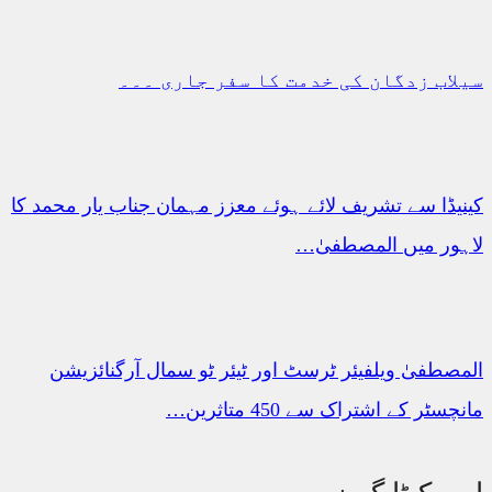
سیلاب زدگان کی خدمت کا سفر جاری ۔۔۔
کینیڈا سے تشریف لائے ہوئے معزز مہمان جناب یار محمد کا
لاہور میں المصطفیٰ…
المصطفیٰ ویلفیئر ٹرسٹ اور ٹیئر ٹو سمال آرگنائزیشن
مانچسٹر کے اشتراک سے 450 متاثرین…