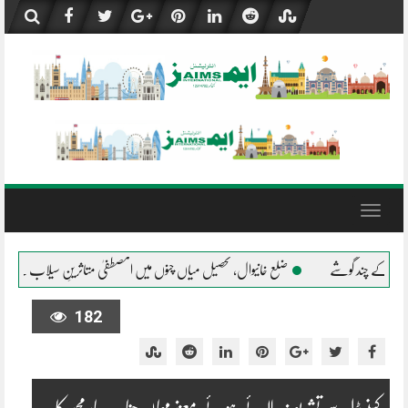
Skip
to
content
Toggle
navigation
حصیل میاں چنوں میں المصطفیٰ متاثرینِ سیلاب کے شانہ بشانہ
جلال پور پیروالا المصطفیٰ
182
کینیڈا سے تشریف لائے ہوئے معزز مہمان جناب یار محمد کا