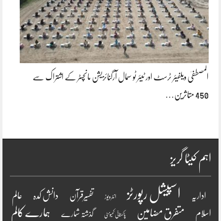
المصطفیٰ ویلفیئر ٹرسٹ اور ٹیئر ٹو سمال آرگنائزیشن مانچسٹر کے اشتراک سے
450 متاثرین…
اہم کیٹا گریز
اسپیشل رپورٹز
دانش کدہ
اداریہ
تفسیرقرآن
عالم
انٹرویو ز
ہمارے کالم
متفرق مضامین
اسلام
گذشتہ شمارے
پاکستانی کمیونٹی