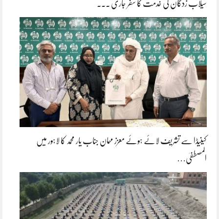
سیلاب زدگان کی خدمت کا سفر جاری ۔۔۔
کینیڈا سے تشریف لائے ہوئے معزز مہمان جناب یار محمد کا لاہور میں
المصطفیٰ…