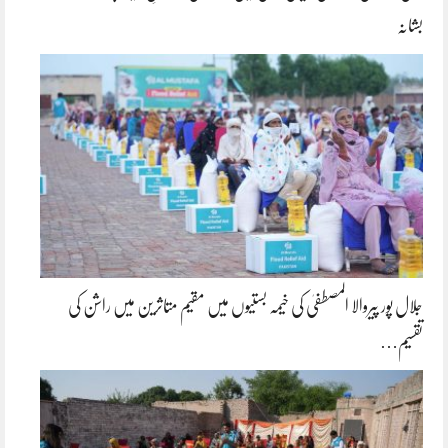
بشانہ
جلال پور پیروالا المصطفیٰ کی خیمہ بستیوں میں مقیم متاثرین میں راشن کی
تقسیم…