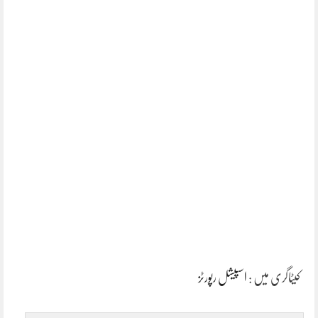
کیٹاگری میں :
اسپیشل رپورٹز