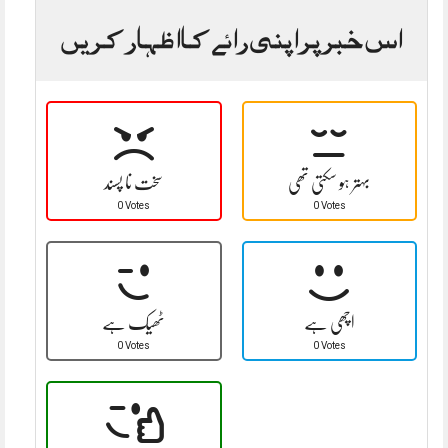
اس خبر پر اپنی رائے کا اظہار کریں
بہتر ہو سکتی تھی
سخت نا پسند
0 Votes
0 Votes
اچھی ہے
ٹھیک ہے
0 Votes
0 Votes