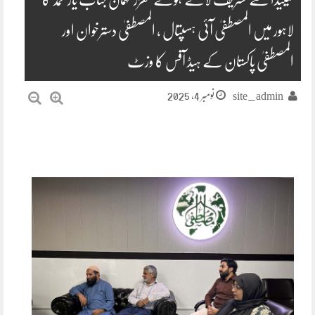
لاہور میں المصطفیٰ آئی ہسپتال ، المصطفیٰ دسترخوان اور
المصطفیٰ پاکستان کے ہیڈ آفس کا وزٹ
نومبر 4, 2025
site_admin