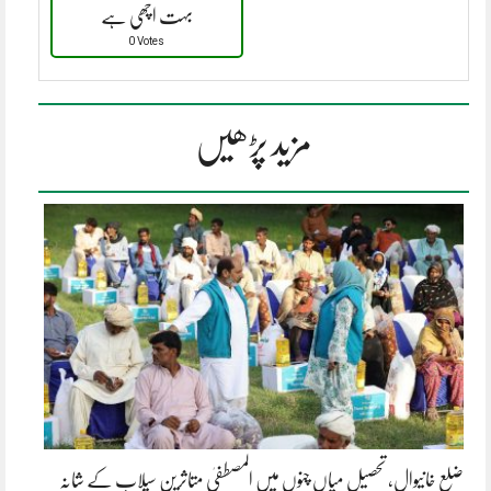
بہت اچھی ہے
0 Votes
مزید پڑھیں
ضلع خانیوال، تحصیل میاں چنوں میں المصطفیٰ متاثرینِ سیلاب کے شانہ