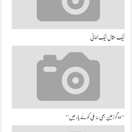
ایک مثال ایک کہانی
‘‘دو گز زمین بھی نہ ملی کوئے یار میں’’