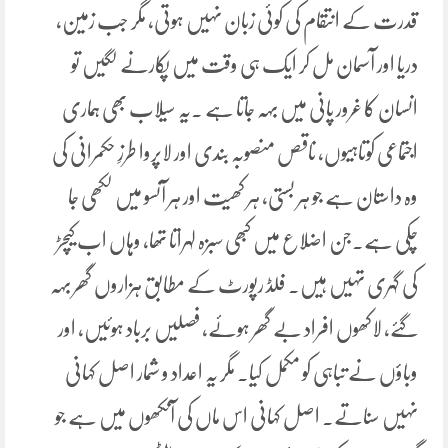
قدرت کے انتقام کی کوئی زبان نہیں ہوتی، مگر جب زمین،
دریا اور آسمان مل کر ایک ہی وقت میں پکارنے لگیں تو
انسان کا غرور پانی میں بہہ جاتا ہے ۔یہ سیلاب بھی ہماری
اجتماعی کوتاہیوں، ناقص منصوبہ بندی اور لاپروا طرزِ حکمرانی کی
وہ داستان ہے جو ہر بستی، ہر کھیت اور ہر آنسو میں لکھی جا
چکی ہے۔جن اضلاع میں کبھی سبزہ لہراتا تھا، وہاں اب کیچڑ
کی گہری تہیں ہیں۔ فلڈ رپورٹ کے مطابق ہزاروں گھر بہہ
گئے، لاکھوں افراد بے گھر ہوئے، فصلیں برباد ہوئیں، اور
وباؤں نے تباہی کو مکمل کیا۔ مگر یہ اعداد و شمار اصل کہانی
نہیں سناتے۔ اصل کہانی اس ماں کی آنکھوں میں ہے جو