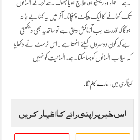
ہے ۔ خواہ وہ ریسکیو ہو، علاج ہو یا بھوک سے لڑتے انسانوں
تک کھانے کا ایک پیکٹ پہنچانا۔آخر میں یہ کہنا بے جا نہ
ہوگا کہ قدرت جب آزمائش دیتی ہے تو ساتھ یہ بھی دیکھتی
ہے کہ کون دوسروں کیلئے اٹھتا ہے۔اس ٹرسٹ نے دکھایا
کہ سیلاب انسانوں کو بہا سکتا ہے، انسانیت کو نہیں۔
کیٹاگری میں :
ہمارے کالم نگار
اس خبر پر اپنی رائے کا اظہار کریں