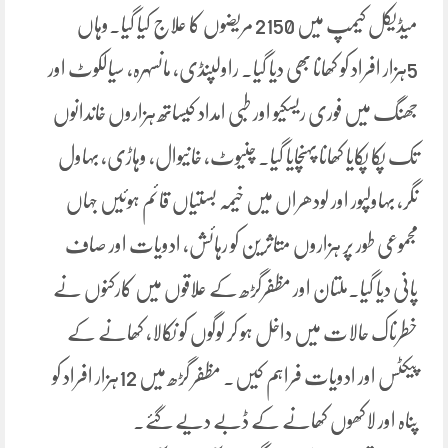
میڈیکل کیمپ میں 2150 مریضوں کا علاج کیا گیا۔وہاں
5ہزار افراد کو کھانا بھی دیا گیا۔ راولپنڈی، مانسہرہ، سیالکوٹ اور
جھنگ میں فوری ریسکیو اور طبی امداد کیساتھ ہزاروں خاندانوں
تک پکا پکایا کھانا پہنچایا گیا۔ چنیوٹ، خانیوال، وہاڑی، بہاول
نگر، بہاولپور اور لودھراں میں خیمہ بستیاں قائم ہوئیں جہاں
مجموعی طور پر ہزاروں متاثرین کو رہائش، ادویات اور صاف
پانی دیا گیا۔ملتان اور مظفرگڑھ کے علاقوں میں کارکنوں نے
خطرناک حالات میں داخل ہو کر لوگوں کو نکالا، کھانے کے
پیکٹس اور ادویات فراہم کیں۔ مظفر گڑھ میں 12ہزار افراد کو
پناہ اور لاکھوں کھانے کے ڈبے دیے گئے۔