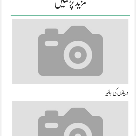
مزید پڑھیں
دریاؤں کی جاگیر