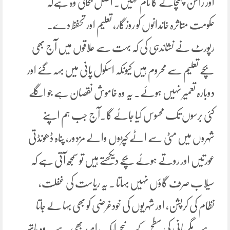
اور راشن پہنچانے کا نام نہیں۔ اصل بحالی وہ ہےکہ
حکومت متاثرہ خاندانوں کو روزگار، تعلیم اور تحفظ دے۔
رپورٹ نے نشاندہی کی کہ بہت سے علاقوں میں آج بھی
بچے تعلیم سے محروم ہیں کیونکہ اسکول پانی میں بہہ گئے اور
دوبارہ تعمیر نہیں ہوئے۔ یہ وہ خاموش نقصان ہے جو اگلے
کئی برسوں تک محسوس کیا جائے گا۔آج جب ہم اپنے
شہروں میں مٹی سے اٹے کپڑوں والے مزدور، پناہ ڈھونڈتی
عورتیں اور روتے ہوئے بچے دیکھتے ہیں تو سمجھ آتی ہے کہ
سیلاب صرف گاؤں نہیں بہاتا ۔ یہ ریاست کی غفلت،
نظام کی کرپشن، اور شہریوں کی خودغرضی کو بھی بہا لے جاتا
ہے۔مگر پانی کی سطح کے نیچے ایک امید بھی ہے ۔ وہ ہاتھ