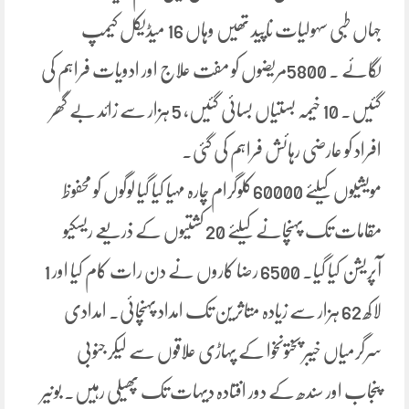
جہاں طبی سہولیات ناپید تھیں وہاں 16 میڈیکل کیمپ
لگائے ۔ 5800مریضوں کو مفت علاج اور ادویات فراہم کی
گئیں۔ 10 خیمہ بستیاں بسائی گئیں، 5 ہزار سے زائد بے گھر
افراد کو عارضی رہائش فراہم کی گئی۔
مویشیوں کیلئے 60000کلوگرام چارہ مہیا کیا گیا لوگوں کو محفوظ
مقامات تک پہنچانے کیلئے 20 کشتیوں کے ذریعے ریسکیو
آپریشن کیا گیا۔ 6500 رضا کاروں نے دن رات کام کیا اور 1
لاکھ 62 ہزار سے زیادہ متاثرین تک امداد پہنچائی۔ امدادی
سرگرمیاں خیبر پختونخوا کے پہاڑی علاقوں سے لیکر جنوبی
پنجاب اور سندھ کے دور افتادہ دیہات تک پھیلی رہیں۔ بونیر