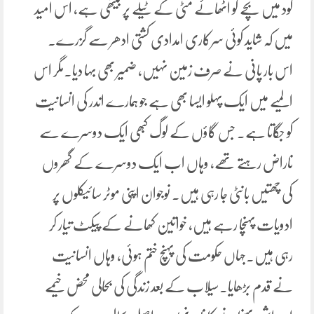
گود میں بچے کو اٹھائے مٹی کے ٹیلے پر بیٹھی ہے، اس امید
میں کہ شاید کوئی سرکاری امدادی کشتی ادھر سے گزرے۔
اس بار پانی نے صرف زمین نہیں، ضمیر بھی بہا دیا۔مگر اس
المیے میں ایک پہلو ایسا بھی ہے جو ہمارے اندر کی انسانیت
کو جگاتا ہے۔ جس گاؤں کے لوگ کبھی ایک دوسرے سے
ناراض رہتے تھے، وہاں اب ایک دوسرے کے گھروں
کی چھتیں بانٹی جا رہی ہیں۔ نوجوان اپنی موٹر سائیکلوں پر
ادویات پہنچا رہے ہیں، خواتین کھانے کے پیکٹ تیار کر
رہی ہیں۔جہاں حکومت کی پہنچ ختم ہوئی، وہاں انسانیت
نے قدم بڑھایا۔سیلاب کے بعد زندگی کی بحالی محض خیمے