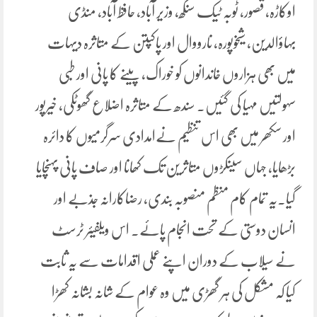
اوکاڑہ، قصور، ٹوبہ ٹیک سنگھ، وزیر آباد، حافظ آباد، منڈی
بہاؤالدین، شیخوپورہ، نارووال اور پاکپتن کے متاثرہ دیہات
میں بھی ہزاروں خاندانوں کو خوراک، پینے کا پانی اور طبی
سہولتیں مہیا کی گئیں۔ سندھ کے متاثرہ اضلاع گھوٹکی، خیرپور
اور سکھر میں بھی اس تنظیم نےامدادی سرگرمیوں کا دائرہ
بڑھایا، جہاں سینکڑوں متاثرین تک کھانا اور صاف پانی پہنچایا
گیا۔یہ تمام کام منظم منصوبہ بندی، رضاکارانہ جذبے اور
انسان دوستی کے تحت انجام پائے۔ اس ویلفیئر ٹرسٹ
نے سیلاب کے دوران اپنے عملی اقدامات سے یہ ثابت
کیا کہ مشکل کی ہر گھڑی میں وہ عوام کے شانہ بشانہ کھڑا