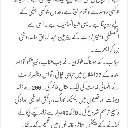
جو کسی دوسرے کو تھام لیتا ہے، وہ دل جو کسی اجنبی کے
لیے رو پڑتا ہے۔ یہی شایدانسانیت ہے۔ اسی سے
المصطفیٰ ویلفیئر ٹرسٹ کے چیئرمین عبدالرزاق ساجد روشنی
بن کر ابھرے۔
سیلاب کے ہولناک طوفان نے جب پنجاب، خیبر پختونخوا اور
سندھ کے 27اضلاع میں تباہی مچائی، تو اس ویلفیئر ٹرسٹ
نے انسانی خدمت کی ایک مثال قائم کی۔ 200سے زائد
دیہات اور قصبوں میں ریسکیو، خوراک، رہائش اور طبی امداد کی
وسیع تر مہم شروع کی۔ 9لاکھ 46ہزار سے زائد پکے پکائے
کھانے کے پیکٹس متاثرہ خاندانوں میں تقسیم کیے گئے۔