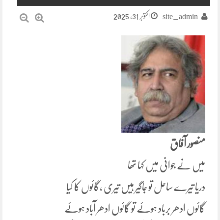
اکتوبر 31, 2025
site_admin
منصور آفاق
میں نے جوانی میں کہا تھا
دریا تیرے ساحل تو جاگیر ہیں تیری ،گائوں کا کیا
گائوں ادھر برباد ہوئے تو گائوں ادھر آباد ہوئے