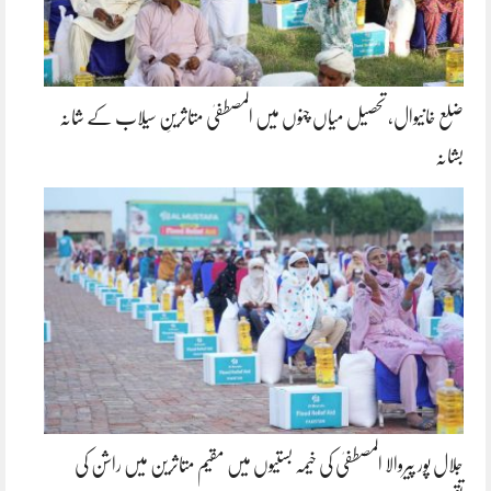
ضلع خانیوال، تحصیل میاں چنوں میں المصطفیٰ متاثرینِ سیلاب کے شانہ
بشانہ
جلال پور پیروالا المصطفیٰ کی خیمہ بستیوں میں مقیم متاثرین میں راشن کی