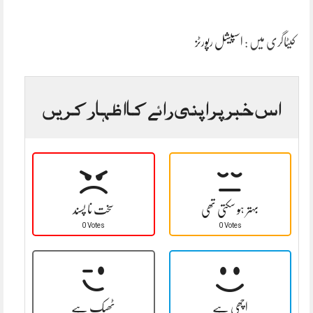
کیٹاگری میں :
اسپیشل رپورٹز
اس خبر پر اپنی رائے کا اظہار کریں
بہتر ہو سکتی تھی
سخت نا پسند
0 Votes
0 Votes
اچھی ہے
ٹھیک ہے