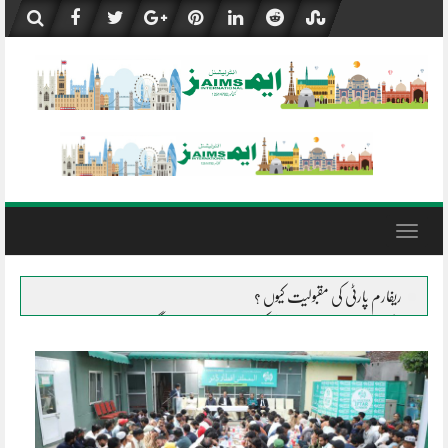
Skip
to
content
Toggle
navigation
ریفارم پارٹی کی مقبولیت کیوں ؟
پیغمبر اسلام صلی اللہ علیہ وسلم کی حیات طیبہ کے چند گوشے
ضلع خانیوال، تحصیل میاں چنوں میں المصطفیٰ متاثرینِ سیلاب کے شانہ
بشانہ
جلال پور پیروالا المصطفیٰ کی خیمہ بستیوں میں مقیم متاثرین میں راشن کی تقسیم
ملتان کی وہ تحصیل جہاں سیلاب نے کچھ نہیں چھوڑا، تباہی و بربادی کی المناک
داستانیں