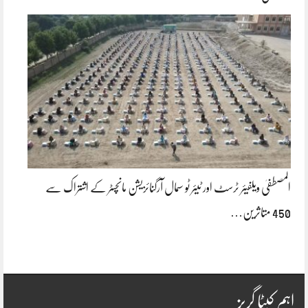
المصطفیٰ ویلفیئر ٹرسٹ اور ٹیئر ٹو سمال آرگنائزیشن مانچسٹر کے اشتراک سے
450 متاثرین…
اہم کیٹا گریز