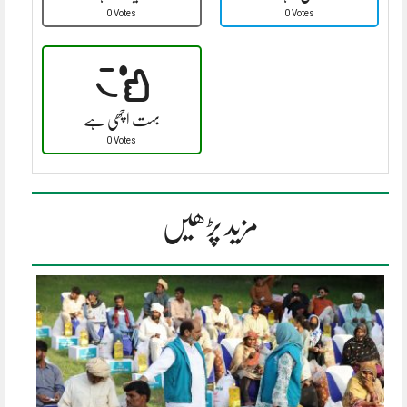
0 Votes
0 Votes
بہت اچھی ہے
0 Votes
مزید پڑھیں