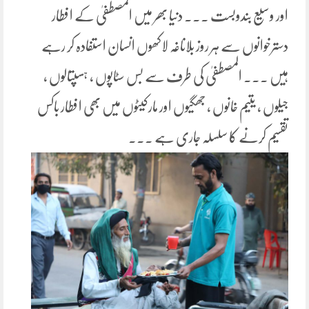
اور وسیع بندوبست ۔۔۔ دنیا بھر میں المصطفیٰ کے افطار
دسترخوانوں سے ہر روز بلاناغہ لاکھوں انسان استفادہ کر رہے
ہیں ۔۔۔ المصطفیٰ کی طرف سے بس سٹاپوں ، ہسپتالوں ،
جیلوں ، یتیم خانوں ، جھگیوں اور مارکیٹوں میں بھی افطار باکس
تقسیم کرنے کا سلسلہ جاری ہے ۔۔۔