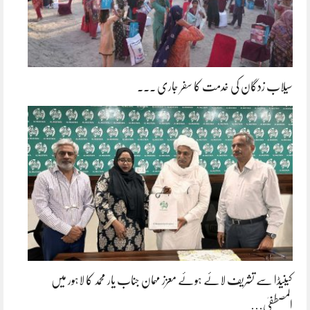
سیلاب زدگان کی خدمت کا سفر جاری ۔۔۔
کینیڈا سے تشریف لائے ہوئے معزز مہمان جناب یار محمد کا لاہور میں
المصطفیٰ…