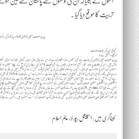
انہوں نے بتایا کہ ان کی کوششوں سے پاکستان سے تین سوسے زائد
تربیت کا موقع دیا گیا ۔
پیر سید معروف حسین نوشاہی کا جنازہ بریڈ فورڈ کی مرکز
کمیونٹی ان کی حیات و خدمات
کو کیسے دیکھتی ہے ؟
پیر سید معروف حسین نوشاہی کی خدمات سے تین نسلوں نے استفادہ کیا ہے اور ان کے بنائی ہوئی مساجد ،کمیونٹی سینٹرز اور اسلامی سکو
حامل ہیں ۔ ان کی وفات پر ہندو ، سکھ ، مسیحی اور یہودی رہنماؤں نے بھی تعزیت کا اظہار کیا ۔ برطانیہ کی تاریخ کے پہلے مسلمان اور غیر
رمضان کب شرو ع ہوا اور کب عید ہوئی ۔ انہوں نے عام مولویوں کی طرح کمیونٹی کو الگ تھل کرنے کی کوشش نہیں کی بلکہ وہ ہمیشہ
رہے گی ۔ کونسل برائے مساجد کے سابق ترجمان اشتیاق احمد نے کہا کہ آج برطانیہ میں اسلام کے علاوہ تمام مذاہب کے ماننے والی کی 
“انگلستان میرا انگلستان ” جیسی معروف کتاب سمیت درجنوں کتابوں کے مصنف اور بریڈ فورڈ کی ممتاز علمی و ادبی شخصیت یعقوب نظا
انہوں نے بتایا تھا کہ 1961ء میں ہیتھروایئر پورٹ پر اترتے وقت انہوں نے وہاں دعا مانگی تھی کہ وہ یہاں اسلام کی ت
بچوں کو درس دیتے تھے ۔ پھر ایک وقت ایسا آیا جب انہوں نے پورے شہر کو اسلامی شناخت میں بدل دیا ۔ ان کے پاس نہ تو ذاتی کار
اور شاعر منصور آفاق جو پیر معروف حسین نوشاہی کی زندگی پر لکھی جانے والی کتاب “عارف نامہ ” کے مصنف ہیں ۔انہوں نے بتایا کہ
کیٹاگری میں :
اسپیشل رپورٹز
،
عالم اسلام