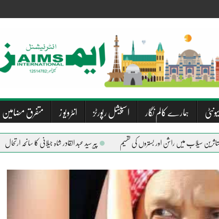
یونٹی
ہمارے کالم نگار
اسپیشل رپورٹز
انٹرویو ز
متفرق مضامین
پیر سید عبد القادر شاہ جیلانی کا سانحہ ارتحال
دریاؤ