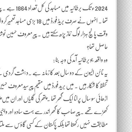
2024ء تک برطان
تھا ۔ انہوں نے صرف بریڈ فور
وقت پانچ ہزار لوگ نماز پڑھ سکتے ہیں ۔ پیر معروف حسین نوشا
حاصل تھا؟
وہ واقعہ جو برطانیہ آمد کی وجہ بنا :
یہ نائن الیون کے دو سال بعد کا زمانہ ہے ۔دہشت گردی 
تحفظ کا شکار ہیں ۔ میں برید فورڈ میں مقیم پیر سیدمعروف حسی
اڑھائی سو سال پرانا ایک گھر تھا ۔پتھر کی گلیاں اور ان می
کھڑے تھے ۔پیر صاحب کا گھر اندر سے بہت سادہ اور واجبی س
مطابقت نہیں رکھتا تھا بلکہ پاکستان کے کسی گاؤس سے مل