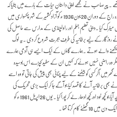
 ۔ پیر صاحب نے مجھے اپنی داستانِ حیات کے بارے میں بتایا کہ
ان کی برطانیہ آمد ایک حادثے کے طور پر ہوئی تھی ۔ وہ ڈوگرہ راج کے دوران 20جون1936ء کو آزادکشمیر کے شہر چکسواری میں
 اور روحانی گھرانے میں پیدا ہوئے ۔ 1954ء میں میٹرک کیا ۔دینی تعلیم جہلم اور راولپنڈی کے مدارس سے حاصل کی
وں نے روزگار کے لیے برطانیہ کی طرف ہجرت شروع کر دی ۔یہ لوگ
دیکھنے والے ہوتے ۔ہمارے گاؤں کے ایک ایسے ہی آدمی ہمارے
ی مگر وہ راضی نہیں ہوئے کہ کہیں ان کے سفید کپڑے اس بوسیدہ
ر میں اگر کسی کو بیٹھنے کے لیے چٹائی بھی پیش کی جاتی تو وہ اسے
ے بھی برطانیہ آنے کا قصد کیا جو آگے جا کر ایک بڑی تحریک کی
بنیاد بن گیا ۔پاسپورٹ بنوانے اور ٹکٹ وغیرہ پر چھ ہزار کا خرچہ آیا جو کچھ خود اور کچھ ادھار لے کر پورا کیا ۔ یوں 26اپریل 1961ء کو
نٹے کام کرتا تھا ۔