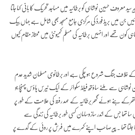
یہ میں مساجد کی کل تعداد 1864 ہے ۔ پیر سید معروف حسین نوشاہی کو برطانیہ میں مساجد تحریک کا بانی کہا جاتا
ڈ میں 18 بڑی مساجد تعمیر کروائیں جن میں بریڈ فورڈ کی مرکزی جامع مسجد بھی شامل ہے جہاں بیک
ہی کون تھے اور انہیں برطانیہ کی مسلم کمیونٹی میں ممتاز مقام کیوں
کے خلاف جنگ شروع ہو چکی ہے اور برطانوی مسلمان شدید عدم
ن نوشاہی سے ملنے ساؤتھ فیلڈ سکوائر کے ایک ٹیرس ہاؤس پہنچا جو
ں پتھرکے بنے ہوئے گھر برطانیہ کے عہد رفتہ کی علامت کے طور پر
ا تھا جس کے اندر سازوسامان کسی طور برطانیہ کی زندگی سے
تا جلتا تھا ۔ پیر صاحب اپنے کمرے میں فرش پر روئی کے گدے پر