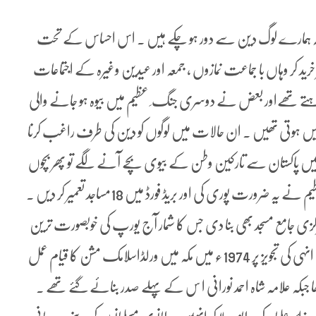
 ہوا کہ ہمارے لوگ دین سے دور ہو چکے ہیں ۔ اس احساس کے تحت
ر خرید کر وہاں با جماعت نمازوں ، جمعہ اور عیدین وغیرہ کے اجتماعات
رہتے تھےاور بعض نے دوسری جنگ ِ عظیم میں بیوہ ہو جانے والی
لیں ہوتی تھیں ۔ ان حالات میں لوگوں کو دین کی طرف راغب کرنا
کے مترادف تھا ۔تاہم جب 80 کی دہائی میں پاکستان سے تارکین وطن کے بیوی بچے آنے لگے تو پھر بچوں
کی دینی تعلیم کے لیے مساجد کی ضرورت بڑھ گئی ۔ ہماری تنظیم نے یہ ضرورت پوری کی اور بریڈ فورڈ میں 18مساجد تعمیر کر دیں ۔
ی جامع مسجد بھی بنا دی جس کا شمار آج یورپ کی خوبصورت ترین
مساجد میں کیا جاتا ہے ۔ پیر معروف حسین نوشاہی نے بتایا کہ انہی کی تجویز پر 1974ء میں مکہ میں ورلڈاسلامک مشن کا قیام عمل
تھا جبکہ علامہ شاہ احمد نورانی ا س کے پہلے صدر بنائے گئے تھے ۔