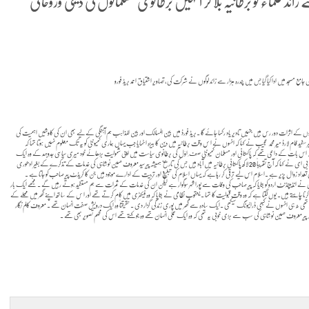
 علماء کو برطانیہ بلا کر انہیں برطانوی مسلمانوں کی دینی وروحانی
ی جامع مسجد میں ادا کیا گیا جس میں پندرہ ہزار سے زائد لوگوں نے شرکت کی، تصاویر اشتیاق احمد بریڈ فورو
لوں کے اثرات دور رس ہیں جنہیں تادیر یاد رکھا جائے گا ۔بریڈ فورڈ میں بین المسالک اور بین المذاہب ہم آہنگی کے لیے بھی ان کی کاوشیں اہمیت کی
 سفید فام لارڈ میٔر محمد عجیب نے کہا کہ انہوں نے ا س وقت برطانیہ میں دین کا بیڑہ اٹھایا جب یہاں ہماری کمیونٹی کو یہ تک معلوم نہیں ہوتا تھا کہ
 اس بات کے داعی تھے کہ پاکستانی اور مسلمان کمیونٹی صف ِ اوّل کی برطانوی سیاست میں اپنی شمولیت بڑھائے خود میری سیاسی جدوجہد کے وہ ایک
بڑے حامی تھے ۔ کیو ای ڈی جو بریڈ فورڈ میں کمیونٹیز کی تربیت اور رہنمائی کے لیے سرگرداں ہے اس کے چیف ایگزیکٹو ڈاکٹر محمد علی او بی ای نے کہا کہ آج تقریباً 20 لاکھ پاکستانی برطانیہ میں آباد ہیں جس کی تاریخ ہمیشہ پیر سید معروف حسین نوشاہی کی خدمات کے تذکرے کے بغیر ادھوری
تعداد زوال پزیر ہے ۔اسلام اس لیے ترقی کر رہاہے کہ یہاں اسلام کی تبلیغ اور تربیت کے ادارے موجود ہیں جن کا کریڈٹ پیر صاحب کو جاتا ہے ۔
می نے انڈیپنڈنٹ اردو کو بتایا کہ پیر صاحب کی وفات سے پورا شہر سوگوار ہے لیکن ان کی خدمات کے ثمرات سے ہم مستفید ہوتے رہیں گے ۔مجھے ایک بار
بلیغ کے لیے کچھ کرنا چاہتے ہیں۔ یوں لگتا ہے کہ وہ وقت قبولیت کا تھا ۔ یعقوب نظامی نے بتایا کہ وہ فیکٹری میں کام کرتے تھے اور ا س کے ساتھ اپنے گھر میں محلے کے
 تھی نہ ہی انہوں نے کبھی ڈرائیونگ سیکھی ۔ایک سادہ سے گھر میں پوری زندگی گزار دی ۔ حقیقتاً وہ ایک درویش صفت انسان تھے ۔ معروف کالم نگار
 پیر معروف حسین نوشاہی کی سب سے بڑی خوبی یہ تھی کہ وہ ایک عملی انسان تھے وہ جو کہتے تھے اس کی مجسم تصویر بھی تھے ۔