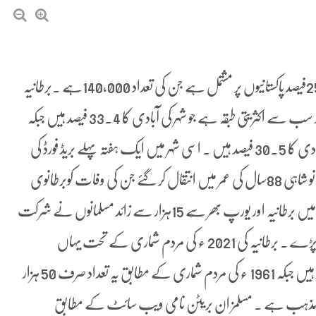
بریڈ فورڈ کو “لٹل پاکستان ” کہا جاتا ہے ۔ شہر کی کل آبادی کا 25فیصد پاکستانیوں پر مشتمل ہے جن کی تعداد 140,000ہے ۔برطانیہ
کی 2021ء کی مردم شماری کے تحت عیسائیت کے پیرو کار سب سے اکثریتی طبقہ ہے جو شہر کی آبادی کا 33.4 فیصد ہیں جبکہ
اسلام دوسرا بڑا مذہب ہے جس کے ماننے والے شہر کی آبادی کا 30.5 فیصد ہیں ۔ اسی شہر میں ایک ہفتہ پہلے بریڈ فورڈ کی
ایک معروف روحانی اور دینی شخصیت پیر سید معروف حسین نو شاہی 88سال کی عمر میں انتقال کر گئے جن کی وفات کوبرطانوی
میڈیا نے بھی غیر معمولی اہمیت دی ہے ۔ان کی نماز جنازہ میں برطانیہ اور یورپ بھر سے 15ہزار سے زائد مسلمانوں نے شرکت
کی جس کے لیے ٹریفک پولیس کو خصوصی انتظامات کرنے پڑے ۔ برطانیہ کی 2021 ء کی مردم شماری کے تحت یہاں
مسلمانوں کی کل تعداد 39لاکھ ہے جو کل آبادی کا 6.5 فیصد ہیں جبکہ 1961 ء کی مردم شماری کے مطابق یہ تعداد صرف 50 ہزار
ڑا مذہب ہے ۔ مسلمز ان بریٹن نامی ویب سائٹ کے مطابق