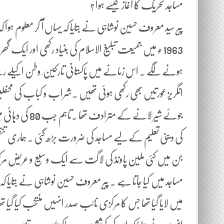
مساجد تحریک کا آغاز کیسے ہوا ؟
پیر سید معروف حسین نوشاہی نے بتایا کہ یہاں آ کر معلوم
1963ء میں جمیعت تبلیغ الاسلام کی بنیاد رکھی اور ایک گھ
ہونے لگے ۔ اس زمانے میں پاکستانی تارکین ِ وطن اکیلے 
انگریز عورتیں بھی رکھی ہوئی تھیں ۔شراب و کباب کی محف
جوئے شیر لانے 
جن میں کئی ملین پاونڈ کی لاگت سے ایک وسیع و عریض مرکز
میں لایا گیا تھا جس کا مرکزی نائب صدر انہیں منتخب کیا گیا 