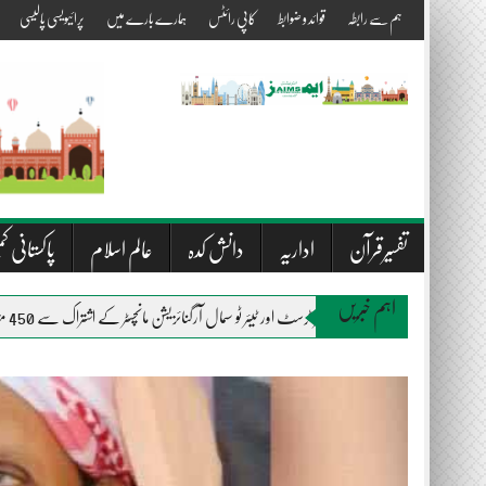
Skip
ہم سے رابطہ
قوائد و ضوابط
کاپی رائٹس
ہمارے بارے میں
پرائیویسی پالیسی
to
content
تفسیرقرآن
اداریہ
دانش کدہ
عالم اسلام
پاکستانی کم
اہم خبریں
المصطفیٰ ویلفیئر ٹرسٹ اور ٹیئر ٹو سمال آرگنائزیشن مانچسٹر کے اشتراک سے 450 متاثرین سیلاب میں راشن اور بستروں کی تقسیم