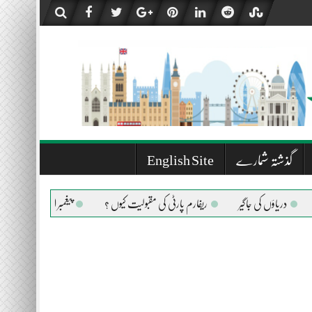
گذشتہ شمارے
English Site
ں کی جاگیر
ریفارم پارٹی کی مقبولیت کیوں ؟
پیغمبر اسلام صلی اللہ علیہ وسلم کی