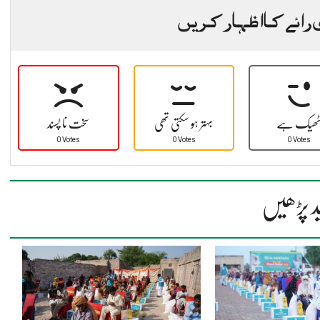
 رائے کا اظہار کریں
ھیک ہے
بہتر ہو سکتی تھی
سخت نا پسند
0 Votes
0 Votes
0 Votes
د پڑھیں