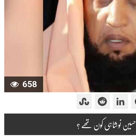
658
حسین نوشاہی کون تھے ؟