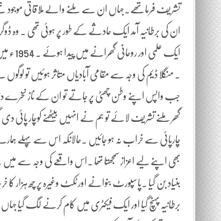
تشریف فرماتھے۔جہاں ان سے ملنے والے ملاقاتی موجود تھے
ایک علمی
۔ منگلا ڈیم کی وجہ سے مقامی آبادیاں متاثر ہوئیں تو لوگ
جب واپس اپنے وطن چھٹی پر جاتے تو ان کے ناز نخرے 
گھر ملنے تشریف لائے تو ہم نے انہیں بیٹھنے کوچار پائی د
چارپائی سے خراب نہ ہو جائیں ۔حالانکہ اس سے پہلے ہمارے گھ
بھی اپنے لیے اعزاز سمجھتا تھا ۔اس واقعے کی وجہ سے میں ن
برطانیہ پہنچ گیا اور ایک فیکٹری میں کام کرنے لگ گیا جہاں ایک دن میں 18 گھ