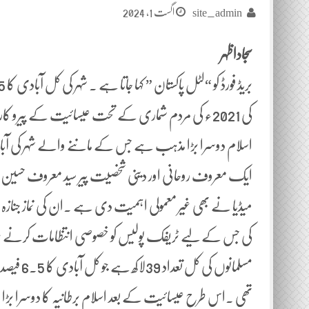
اگست 1, 2024
site_admin
سجاداظہر
تھی ۔اس طرح عیسائیت کے بعد اسلام برطانیہ کا دوسرا ب