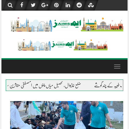
Skip
to
content
Toggle
navigation
یوال، تحصیل میاں چنوں میں المصطفیٰ متاثرینِ سیلاب کے شانہ بشانہ
جلال پور پیروالا 