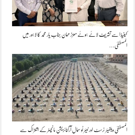
کینیڈا سے تشریف لائے ہوئے معزز مہمان جناب یار محمد کا لاہور میں
المصطفیٰ…
المصطفیٰ ویلفیئر ٹرسٹ اور ٹیئر ٹو سمال آرگنائزیشن مانچسٹر کے اشتراک سے