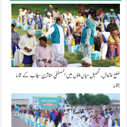
ضلع خانیوال، تحصیل میاں چنوں میں المصطفیٰ متاثرینِ سیلاب کے شانہ
بشانہ