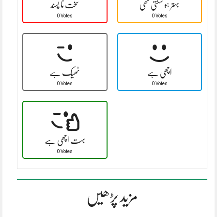
بہتر ہو سکتی تھی
سخت نا پسند
0 Votes
0 Votes
اچھی ہے
ٹھیک ہے
0 Votes
0 Votes
بہت اچھی ہے
0 Votes
مزید پڑھیں