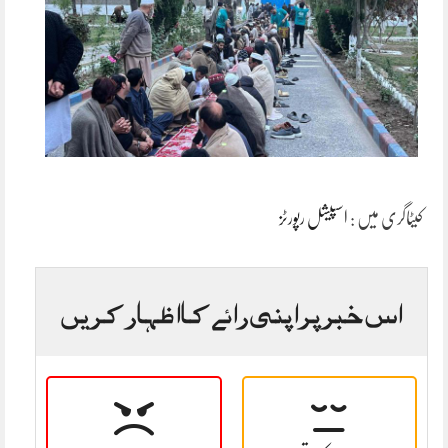
کیٹاگری میں :
اسپیشل رپورٹز
اس خبر پر اپنی رائے کا اظہار کریں