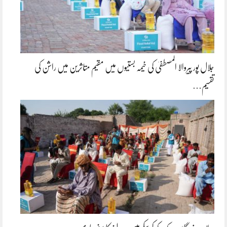
جلال پور پیروالا المصطفیٰ کی خیمہ بستیوں میں مقیم متاثرین میں راشن کی
تقسیم…