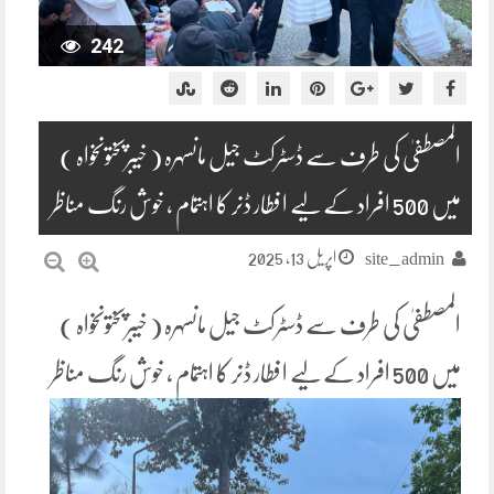
242
المصطفیٰ کی طرف سے ڈسٹرکٹ جیل مانسہرہ ( خیبرپختونخواہ )
میں 500 افراد کے لیے افطار ڈنر کا اہتمام ، خوش رنگ مناظر
اپریل 13, 2025
site_admin
المصطفیٰ کی طرف سے ڈسٹرکٹ جیل مانسہرہ ( خیبرپختونخواہ )
میں 500 افراد کے لیے افطار ڈنر کا اہتمام ، خوش رنگ مناظر