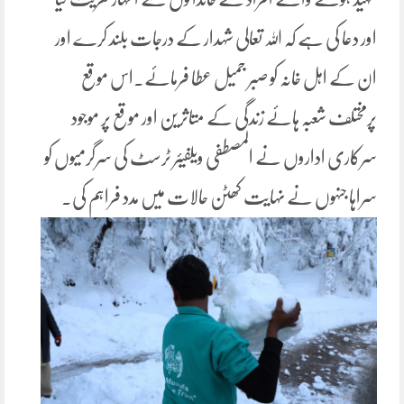
اور دعا کی ہے کہ اللہ تعالی شہدار کے درجات بلند کرے اور
ان کے اہل خانہ کو صبر جمیل عطا فرمائے۔اس موقع
پرمختلف شعبہ ہائے زندگی کے متاثرین اور موقع پر موجود
سرکاری اداروں نے المصطفی ویلفیئر ٹرسٹ کی سرگرمیوں کو
سراہا جنہوں نے نہایت کھٹن حالات میں مدد فراہم کی۔