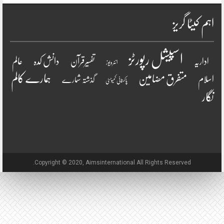
اہم کیٹا گریز
اسپیشل رپورٹز
دانش کدہ
اداریہ
تفسیرقرآن
عالم
انٹرویو ز
ہمارے کالم
متفرق مضامین
اسلام
گذشتہ شمارے
پاکستانی کمیونٹی
نگار
Copyright © 2020, Aimsinternational All Rights Reserved.