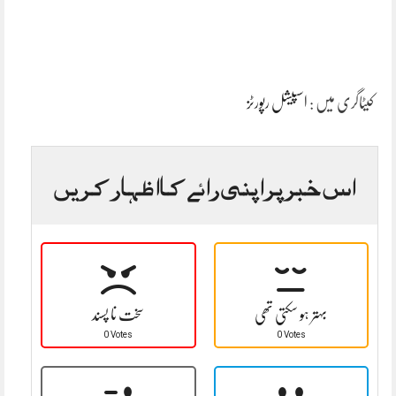
کیٹاگری میں :
اسپیشل رپورٹز
اس خبر پر اپنی رائے کا اظہار کریں
بہتر ہو سکتی تھی
سخت نا پسند
0 Votes
0 Votes