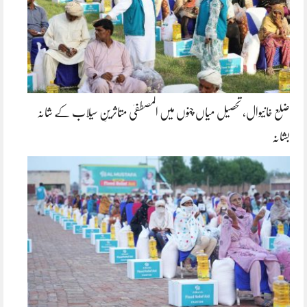
ضلع خانیوال، تحصیل میاں چنوں میں المصطفیٰ متاثرینِ سیلاب کے شانہ
بشانہ