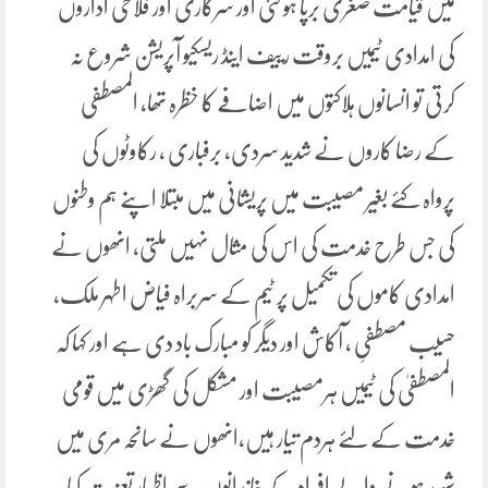
میں قیامت صغری برپا ہو گئی اور سرکاری اور فلاحی اداروں
کی امدادی ٹیمیں بروقت رییف اینڈ ریسکیو آپریشن شروع نہ
کرتی تو انسانوں ہلاکتوں میں اضافے کا خظرہ تھا، المصطفی
کے رضا کاروں نے شدید سردی، برفباری ، رکاوٹوں کی
پرواہ کئے بغیر مصیبت میں پریشانی میں مبتلا اپنے ہم وطنوں
کی جس طرح خدمت کی اس کی مثال نہیں ملتی، انھوں نے
امدادی کاموں کی تکمیل پر ٹیم کے سربراہ فیاض اطہر ملک،
حسیب مصطفیِ ، آکاش اور دیگر کو مبارک باد دی ہے اور کہا کہ
المصطفیٰ کی ٹیمیں ہرمصیبت اور مشکل کی گھڑی میں قومی
خدمت کے لئے ہردم تیار ہیں،انھوں نے سانحہ مری میں
شہید ہونے والے افراد کے خاندانوں سے اظہار تعزیت کیا