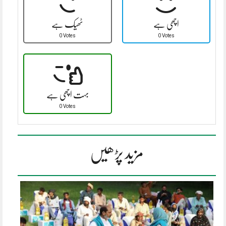
اچھی ہے
ٹھیک ہے
0 Votes
0 Votes
بہت اچھی ہے
0 Votes
مزید پڑھیں