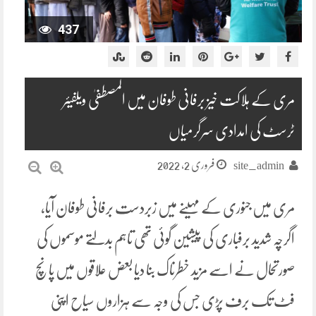
437
مری کے ہلاکت خیز برفانی طوفان میں المصطفیٰ ویلفیئر
ٹرسٹ کی امدادی سرگرمیاں
فروری 2, 2022
site_admin
مری میں جنوری کے مہینے میں زبردست برفانی طوفان آیا،
اگرچہ شدید برفباری کی پیشین گوئی تھی تاہم بدلتے موسموں کی
صورتحال نے اسے مزید خطرناک بنا دیا بعض علاقوں میں پانچ
فٹ تک برف پڑی جس کی وجہ سے ہزاروں سیاح اپنی