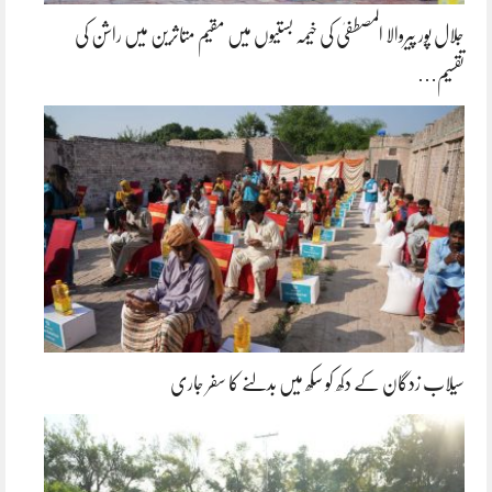
جلال پور پیروالا المصطفیٰ کی خیمہ بستیوں میں مقیم متاثرین میں راشن کی
تقسیم…
سیلاب زدگان کے دکھ کو سکھ میں بدلنے کا سفر جاری