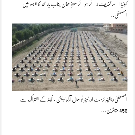
کینیڈا سے تشریف لائے ہوئے معزز مہمان جناب یار محمد کا لاہور میں
المصطفیٰ…
المصطفیٰ ویلفیئر ٹرسٹ اور ٹیئر ٹو سمال آرگنائزیشن مانچسٹر کے اشتراک سے
450 متاثرین…