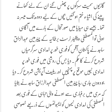
گاڑیوں سمیت سڑکوں پر پھنس گئے ان کے لئے کھانے
پینے کی اشیاء ختم ہو گئیں بچوں کے لیے دودھ تک میسر نہ
تھا. جیسے ہی میڈیا میں صورتحال کے بارے میں آگاہی
ہوئی تو المصطفی ویلفیئر ٹرسٹ برطانیہ کے چیئرمین عبدالزاق
ساجد نے پاکستان آفس کو فوری طور پر امدادی سرگرمیاں
شروع کرنے کا حکم. دیا جس کی روشنی میں فوری طور پر
امدادی ٹیمیں موقع پر پہنچیں اور ریلیف آپریشن شروع کر. دیا
جو دودن جاری رہا چیئرمین المصطفیٰ عبدالرزاق ساجد نے بتایا
کہ مری میں برفباری سے ہونے والی تباہی کے فوری بعد
المصطفیٰ کی امدادی ٹیموں کو ایمبولنسوں کے ذریعے خصوصی