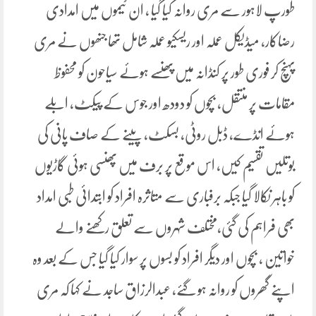
طورپ لاہور سے مری روانہ کیا گیا ، ان ٹیموں میں امدادی
رضاکار، میڈیکل عملہ اور ریسکیو عملہ شامل تھا جنھوں نے مری
پہنچ کر فوری طور پر کنڈانہ میں پھنسے ہوئے سیاحون کو محفوظ
مقامات پر منتقل، بچوں کو دودھ اور جوس کے پیکٹ، ابلے
ہوئے انڈے، ڈبل روٹی، بسکٹ، پینے کے صاف پانی کی
بوتلیں تقسیم کیں، اس موقع پر برف میں پھنسی ہوئی گاڑیوں
کو باہر نکالا گیا جبکہ برفباری سے متاثرہ افراد کو ابتدائی طبی امداد
بھی فراہم کی گئی،مختلف شہروں سے تعلق رکھنے والے
خواتین ، بچوں اور دیگر افراد کو بسوں پر سوار کیا گیا جس کے بعد وہ
اپنے گھروں کو روانہ ہو گئے، عبدالرزاق ساجد نے کہا کہ مری