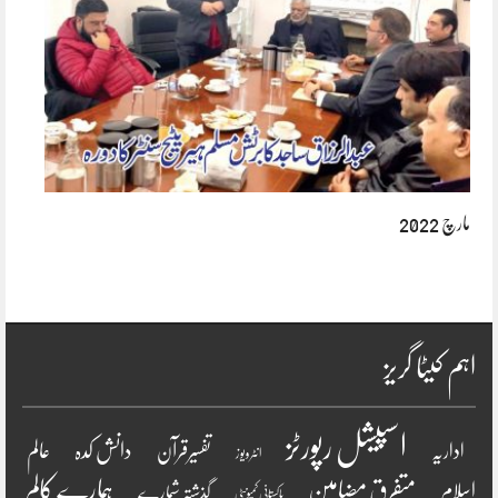
مارچ 2022
اہم کیٹا گریز
اسپیشل رپورٹز
دانش کدہ
اداریہ
تفسیرقرآن
عالم
انٹرویو ز
ہمارے کالم
متفرق مضامین
اسلام
گذشتہ شمارے
پاکستانی کمیونٹی