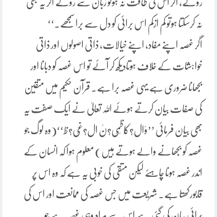
روکے، اگر اس کی طاقت نہ ہوتو زبان سے روکے اگر یہ بھی
نہ کرسکتا ہوتو کم ازکم اس برائی کو دل سے برا سمجھے۔‘‘
اگر غصہ اپنے مفاد، اپنے خیالات، ذاتی اصولوں اور ذاتی
خواہشات کے خلاف ہوتادیکھ کر آئے تو اس غصہ کو دبانا اور
بجھانا ضروری ہے یہی غصہ برا ہے۔ قرآن حکیم میں متقین
کی صفات بیان کرتے ہوئے اللہ تعالیٰ نے ایک صفت یہ
بھی بیان فرمائی ’’وَال?کَاظِمِی?نَ ال?غَی?ظ‘‘(وہ لوگ جو
غصہ کو بجھانے والے ہوتے ہیں) معلوم ہوا کہ انسان کے
اندر غصہ ہونا چاہئے لیکن متقی کی خوبی یہ ہے کہ وہ اس پر
قابورکھتا ہے۔ شریعت میں جس غصہ کی ممانعت اور اس کی
برائی بیان کی گئی ہے اس سے مراد وہی غصہ ہے جو