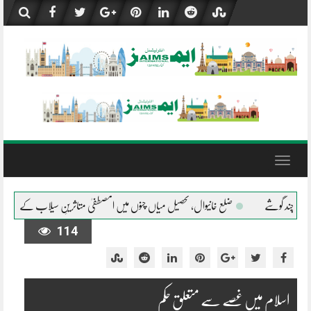
Skip
to
content
Toggle
navigation
انیوال، تحصیل میاں چنوں میں المصطفیٰ متاثرینِ سیلاب کے شانہ بشانہ
جلال پور پیروال
114
اسلام میں غصے سے متعلق حکم