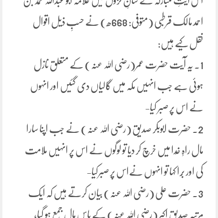
اس آیتِ مبارکہ کے شانِ نزول میں علامہ ابو عبداللہ محمد بن
احمد مالک قرطبی (متوفی: 668ھ) نے حسبِ ذیل اقوال
نقل کیے ہیں:
1. یہ آیت حضرت عمر(رضی اللہ عنہ) کے متعلق نازل
ہوئی ہے جب انہیں مکہ میں گالیاں دی گئیں اور انہوں
نے اس پر صبر کیا-
2. حضرت ابوبکر صدیق (رضی اللہ عنہ) نے جب اپنا سارا
مال راہِ خُدا میں خرچ کر دیا تو لوگوں نے اس پر انہیں ملامت
کی اور بُرا کہا تو انہوں نےاس پر صبرکیا-
3. حضرت علی (رضی اللہ عنہ) بیان کرتے ہیں کہ ایک
مرتبہ صدیقِ اکبر (رضی اللہ عنہ) کے پاس مال جمع ہو گیا،