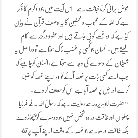
عوض برائی کرنا خباثت ہے- اس آیت میں جود و کرم کا ذکر
ہے کہ اللہ کے محبوب و محسنین کا یہ وصف قرآن نے بیان
کیا ہے کہ وہ غصے کو پی جاتے ہیں اور عفو و درگزر سے کام
لیتے ہیں- انسان جو کسی پر غضب ناک ہوتا ہے تو دراصل یہ
شیطان کے وسوسے کی وجہ سے ہوتا ہے،انسان کو چاہیے کہ
جب اسے کسی بات پر غصہ آئے تو وہ اپنے غصہ کو ضبط
کرے اور جس پر غصہ آیا ہے اس کو معاف کر دے-
’’حضرت ابوہریرہ ؓسے روایت ہے کہ رسولؐ اللہ نے فرمایا
پہلوان اور طاقت ور وہ شخص نہیں جو دوسرے کو پچھاڑ دے
بلکہ طاقت ور وہ ہے جو غصہ کے وقت اپنے آپ پر قابو