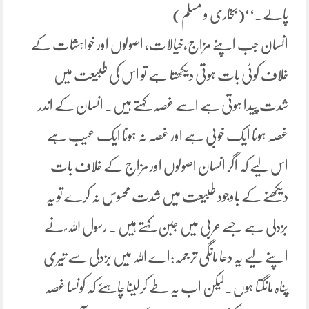
پالے۔‘‘(بخاری و مسلم)
انسان جب اپنے مزاج،خیالات، اصولوں اور خواہشات کے
خلاف کوئی بات ہوتی دیکھتا ہے تو اس کی طبیعت میں
شدت پیدا ہوتی ہے اسے غصہ کہتے ہیں۔ انسان کے اندر
غصہ ہونا ایک خوبی ہے اور غصہ نہ ہونا ایک عیب ہے
اس لیے کہ اگر انسان اصولوں اور مزاج کے خلاف بات
دیکھنے کے باوجود طبیعت میں شدت محسوس نہ کرے تو یہ
بزدلی ہے جسے عربی میں جبن کہتے ہیں ۔ رسول اللہ ؐ نے
اپنے لیے یہ دعا مانگی ترجمہ:اے اللہ میں بزدلی سے تیری
پناہ مانگتا ہوں۔لیکن اب یہ طے کرلینا چاہئے کہ کونسا غصہ