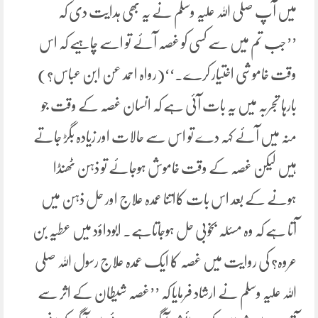
میں آپ صلی اللہ علیہ وسلم نے یہ بھی ہدایت دی کہ
’’جب تم میں سے کسی کو غصہ آئے تو اسے چاہیے کہ اس
وقت خاموشی اختیار کرے۔‘‘(رواہ احمد عن ابن عباس?)
بارہا تجربہ میں یہ بات آئی ہے کہ انسان غصہ کے وقت جو
منہ میں آئے کہہ دے تو اس سے حالات اور زیادہ بگڑ جاتے
ہیں لیکن غصہ کے وقت خاموش ہوجائے تو ذہن ٹھنڈا
ہونے کے بعد اس بات کااتنا عمدہ علاج اور حل ذہن میں
آتا ہے کہ وہ مسئلہ بخوبی حل ہوجاتاہے۔ ابوداؤد میں عطیہ بن
عروہ? کی روایت میں غصہ کا ایک عمدہ علاج رسول اللہ صلی
اللہ علیہ وسلم نے ارشاد فرمایا کہ ’’غصہ شیطان کے اثر سے