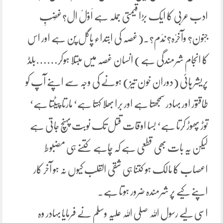
ادب عربی کا ایک بڑا قیمتی جملہ ہے اَوَّلْ ال?غَضَبِ
جْنون? وآخِرْہ? نَدَم?۔(غصہ کی ابتداء پاگل پن ہے اور اس
کا انجام شرمندگی ہے) انسان غصہ میں مبتلا ہوکر……بلڈ
پریشر ہائی (دوران خون تیز) ہونے کی وجہ سے اپنے آپ کو
طاقتور اور بہادر سمجھتا ہے اور برا بھلا کہتا ہے‘ مارتا پیٹتا ہے‘
توڑ پھوڑ کرتا ہے‘ بسا اوقات قتل تک نوبت پہنچ جاتی ہے
لیکن یہ بات بھی قطعی ہے کہ چاہے کتنے ہی مضبوط
اعصاب کا مالک ہو کتنا ہی شقی القلب کیوں نہ ہو آخر کار
اپنے کیے پر شرمندہ ضرور ہوتا ہے۔
اسی لیے رسول اللہ صلی اللہ علیہ وسلم نے فرمایا بہادر وہ