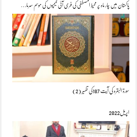
پاکستان میں چار ماہ پر محیط المصطفیٰ کی فری آئی کیمپوں کی موسم سرما…
سورۃ البقرہ کی آیت 187کی تفسیر (2)
اپریل2022