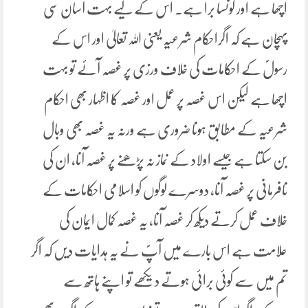
اچھا ہے اور کونسا برا ہے۔ اس کے لیے بہت آسان سی
پہچان ہے کہ اگراحکام شرعیہ یعنی اللہ تعالیٰ اور اس کے
رسولؐ کے احکامات کی خلاف ورزی پر غصہ آئے تو بہت
اچھا ہے لیکن اس غصہ پر عمل اور غصہ کا اظہار بھی احکام
شرعیہ کے مطابق ہونا ضروری ہے ورنہ یہ غصہ بھی وبال
بن سکتا ہے جیسے اولاد کے نماز نہ پڑھنے پر غصہ آنا، ان کی
نافرمانی پر غصہ آنا، دوسرے لوگوں کو اسلامی احکامات کے
خلاف عمل کرتے دیکھ کر غصہ آنا، یہ غصہ کمال ایمان کی
علامت ہے اس بارے میں آپؐ نے یہ ہدایات دیں کہ اگر
تم میں سے کوئی برائی ہوتے دیکھے تو اپنے ہاتھ سے