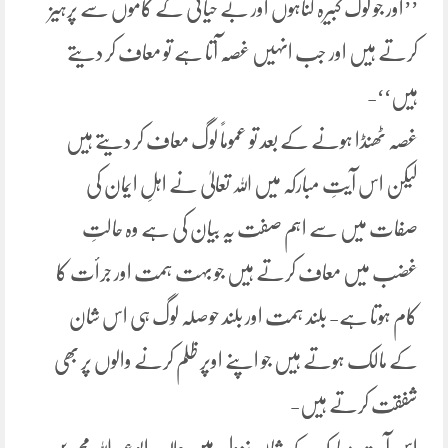
’’اور جو لوگ کبیرہ گناہوں اور بے حیائی کے کاموں سے پرہیز
کرتے ہیں اور جب انہیں غصّہ آتا ہے تو معاف کر دیتے
ہیں‘‘-
غصہ ٹھنڈا ہونے کے بعد تو عموماً لوگ معاف کر دیتے ہیں
لیکن اس آیتِ مبارکہ میں اللہ تعالیٰ نے اہلِ ایمان کی
صفات میں سے اہم صفت یہ بیان کی ہے وہ حالتِ
غضب میں معاف کرتے ہیں جو بہت ہمت اور جرأت کا
کام ہوتا ہے- بلند ہمت اور بلند حوصلہ لوگ ہی اس شان
کے مالک ہوتے ہیں جو اپنے اوپر ظلم کرنے والوں پر بھی
شفقت کرتے ہیں-