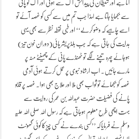
آتا ہے اور شیطان کی پیدائش آگ سے ہوئی اور آگ کو پانی
سے بجھایا جاتا ہے لہٰذا جب تم میں سے کسی کو غصہ آئے تو
اسے چاہیے کہ وضو کرلے‘‘ اور طبی نقطہ نظر سے بھی یہی
ہدایت کی جاتی ہے کہ جب بلڈپریشر ہائی(دوران خون تیز)
ہوجائے چہرہ تپنے لگے تو ٹھنڈے پانی کے چھینٹے منہ پر
مارے جائیں۔ اب ارشاد نبوی پر عمل کرتے ہوئی آدمی
غصہ کو بجھائے تو ثواب بھی ملا اور علاج بھی ہوا۔ غصہ پر قابو
پانے کی فضیلت حضرت عبداللہ بن عمر کی روایت سے
بہت اچھی طرح معلوم ہوجاتی ہے کہ رسول اللہ صلی اللہ علیہ
وسلم نے فرمایا کہ ’’کسی بندے نے کسی چیز کا کوئی گھونٹ