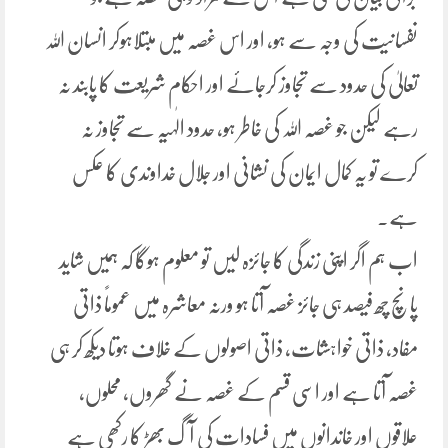
نفسانیت کی وجہ سے ہو، اور اس غصہ میں مبتلاہوکر انسان اللہ
تعالیٰ کی حدود سے تجاوز کرجائے اور احکام شریعت کا پابند نہ
رہے لیکن جو غصہ اللہ کی خاطر ہو، حدود الٰہیہ سے تجاوز نہ
کرے تو یہ کمال ایمان کی نشانی اور جلال خداوندی کا عکس
ہے۔
اب ہم اگر اپنی زندگی کا جائزہ لیں تو معلوم ہوگا کہ ہمیں شاید
پانچ چھ فیصد ہی جائز غصہ آتا ہو ورنہ معاشرہ میں عموماً ذاتی
مفاد، ذاتی خواہشات، ذاتی اصولوں کے خلاف ہوتا دیکھ کر ہی
غصہ آتا ہے اور اسی قسم کے غصہ نے گھروں، محلوں،
علاقوں اور خاندانوں میں فسادات کی آگ بھڑ کا رکھی ہے