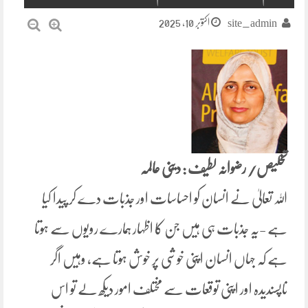
اکتوبر 10, 2025
site_admin
تخلیص/ رضوانہ لطیف : دینی عالمہ
اللہ تعالیٰ نے انسان کو احساسات اور جذبات دے کر پیدا کیا
ہے -یہ جذبات ہی ہیں جن کا اظہار ہمارے رویوں سے ہوتا
ہے کہ جہاں انسان اپنی خوشی پر خوش ہوتا ہے، وہیں اگر
ناپسندیدہ اور اپنی توقعات سے مختلف امور دیکھ لے تو اس