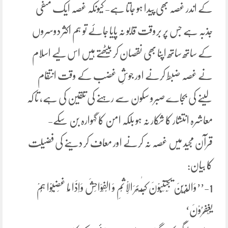
کے اندر غصہ بھی پیدا ہو جاتا ہے- کیونکہ غصہ ایک منفی
جذبہ ہے جس پر بروقت قابو نہ پایا جائے تو ہم اکثر دوسروں
کے ساتھ ساتھ اپنا بھی نقصان کر بیٹھتے ہیں اس لیے اسلام
نے غصہ ضبط کرنے اور جوشِ غضب کے وقت انتقام
لینے کی بجاے صبرو سکون سے رہنے کی تلقین کی ہے، تا کہ
معاشرہ انتشار کا شکار نہ ہو بلکہ امن کا گہوارہ بن سکے-
قرآن مجید میں غصہ نہ کرنے اور معاف کر دینے کی فضیلت
کا بیان:
1-’’وَالَّذِیْنَ یَجْتَنِبُوْنَ کَبٰٓـئِرَ الْاِثْمِ وَ الْفَوَاحِشَ وَاِذَا مَا غَضِبُوْا ہُمْ
یَغْفِرُوْنَ‘