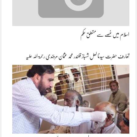
اسلام میں غصے سے متعلق حکم
تعارف حضرت سیدنا لعل شہباز قلندر محمد عثمان مَروَندی رحمۃ اللہ علیہ