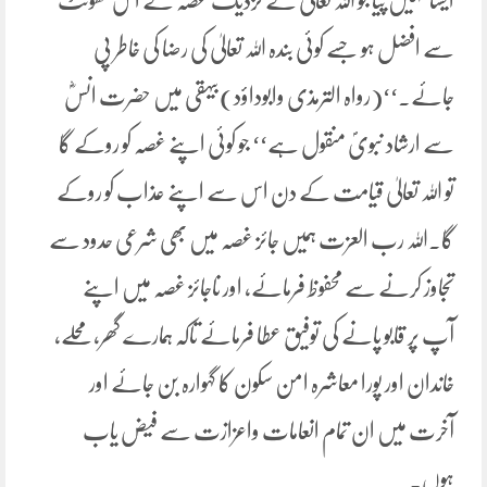
ایسا نہیں پیا جو اللہ تعالیٰ کے نزدیک غصہ کے اس گھونٹ
سے افضل ہو جسے کوئی بندہ اللہ تعالیٰ کی رضا کی خاطر پی
جائے۔‘‘(رواہ الترمذی وابوداؤد)بیہقی میں حضرت انسؓ
سے ارشاد نبویؐ منقول ہے‘‘ جو کوئی اپنے غصہ کو روکے گا
تو اللہ تعالیٰ قیامت کے دن اس سے اپنے عذاب کو روکے
گا۔اللہ رب العزت ہمیں جائز غصہ میں بھی شرعی حدود سے
تجاوز کرنے سے محفوظ فرمائے، اور ناجائز غصہ میں اپنے
آپ پر قابو پانے کی توفیق عطا فرمائے تاکہ ہمارے گھر، محلے،
خاندان اور پورا معاشرہ امن سکون کا گہوارہ بن جائے اور
آخرت میں ان تمام انعامات واعزازت سے فیض یاب
ہوں۔