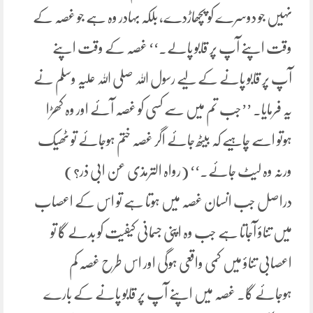
نہیں جو دوسرے کو پچھاڑدے، بلکہ بہادر وہ ہے جو غصہ کے
وقت اپنے آپ پر قابو پالے۔‘‘ غصہ کے وقت اپنے
آپ پر قابو پانے کے لیے رسول اللہ صلی اللہ علیہ وسلم نے
یہ فرمایا۔ ’’جب تم میں سے کسی کو غصہ آئے اور وہ کھڑا
ہوتو اسے چاہیے کہ بیٹھ جائے اگر غصہ ختم ہوجائے تو ٹھیک
ورنہ وہ لیٹ جائے۔‘‘ (رواہ الترمذی عن ابی ذر?)
دراصل جب انسان غصہ میں ہوتا ہے تو اس کے اعصاب
میں تناؤ آجاتا ہے جب وہ اپنی جسمانی کیفیت کو بدلے گا تو
اعصابی تناؤ میں کمی واقعی ہوگی اور اس طرح غصہ کم
ہوجائے گا۔ غصہ میں اپنے آپ پر قابو پانے کے بارے