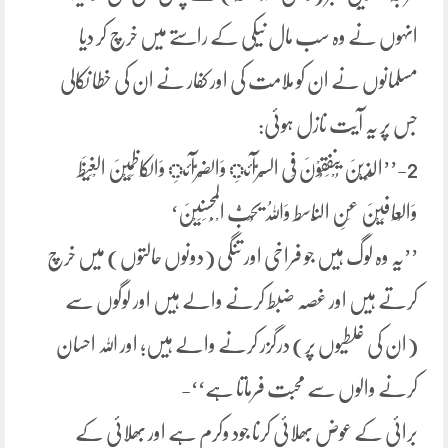
انہوں نے وہ سب مال نیکی کے راستے میں خرچ کر دیا
مسلمانوں نے ان کو ملامت کی اور کفار نے ان کی خطا نکالی
جس پر یہ آیت نازل ہوئی:
2-’’الَّذِیْنَ یُنْفِقُوْنَ فِی السَّرَّآئِ وَالضَّرَّآئِ وَالْکَاظِمِیْنَ الْغَیْظَ
وَالْعَافِیْنَ عَنِ النَّاسِط وَاللہُ یُحِبُّ الْمُحْسِنِیْنَ‘
’’یہ وہ لوگ ہیں جو فراخی اور تنگی (دونوں حالتوں) میں خرچ
کرتے ہیں اور غصہ ضبط کرنے والے ہیں اور لوگوں سے
(ان کی غلطیوں پر) درگزر کرنے والے ہیں؛ اور اللہ احسان
کرنے والوں سے محبت فرماتا ہے‘‘-
برائی کے عوض بھلائی کرنا جود وکرم ہے اور بھلائی کے