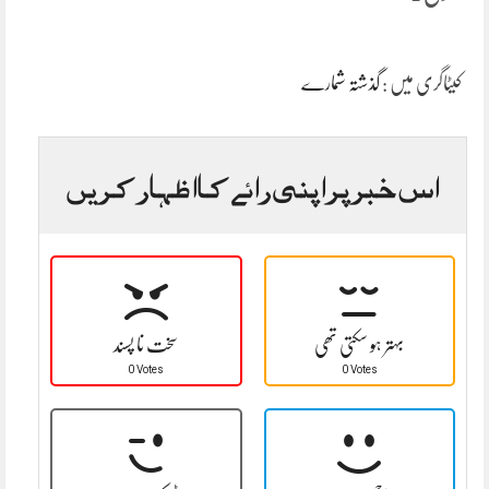
کیٹاگری میں :
گذشتہ شمارے
اس خبر پر اپنی رائے کا اظہار کریں
بہتر ہو سکتی تھی
سخت نا پسند
0 Votes
0 Votes