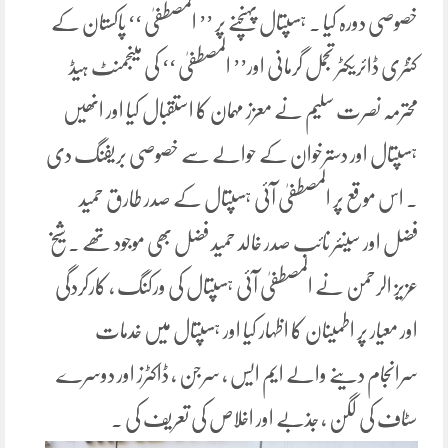
خصوصی دورہ کیا ۔ ہسپتال پہنچنے پر ’’ المصطفیٰ ‘‘ پاکستان کے
کنٹری ڈائریکٹر تجمل گرمانی اور’’ المصطفیٰ ‘‘ کی مینجمنٹ ہیڈ
محترمہ نصرت سلیم نے معزز مہمان کا استقبال کیا اور انھیں
ہسپتال اور دسترخوان کے حوالے سے خصوصی بریفنگ دی
۔ اس موقع پر المصطفیٰ آئی ہسپتال کے صدر طارق حمید
فضل اور سینئر نائب صدر خالد حمید فضل بھی موجود تھے ۔ شیخ
عزیز الرحمن نے المصطفیٰ آئی ہسپتال کی ورکنگ ، کارکردگی
اور معیار پر اطمینان کا اظہار کیا اور ہسپتال میں خدمات
سرانجام دینے والے ایم ایس ، سرجن ، ڈاکٹرز اور دوسرے
سٹاف کی لگن ، جذبے اور اخلاص کی تعریف کی ۔