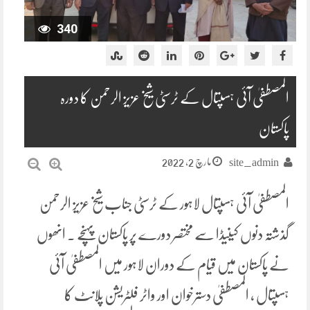
340
المصطفیٰ آئی ہسپتال کے ٹرسٹی شیخ عزیز الرحمن کا دورہ
پاکستان
مارچ 2, 2022
site_admin
المصطفیٰ آئی ہسپتال لاہور کے ٹرسٹی جناب شیخ عزیز الرحمن
گذشتہ دنوں کینیڈا سے مختصر دورے پر پاکستان پہنچے ۔ انھوں
نے پاکستان میں قیام کے دوران لاہور میں المصطفیٰ آئی
ہسپتال ، المصطفیٰ دسترخوان اور واٹر فلٹریشن پلانٹ کا