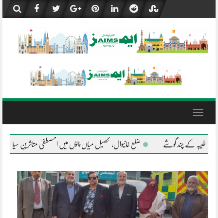
Skip
to
content
Toggle
navigation
ال، تحصیل میاں چنوں میں المصطفیٰ متاثرینِ سیلاب کے شانہ بشانہ
جلال پور پیروالا ال