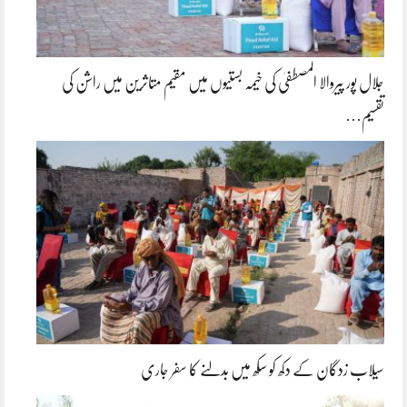
جلال پور پیروالا المصطفیٰ کی خیمہ بستیوں میں مقیم متاثرین میں راشن کی
تقسیم…
سیلاب زدگان کے دکھ کو سکھ میں بدلنے کا سفر جاری