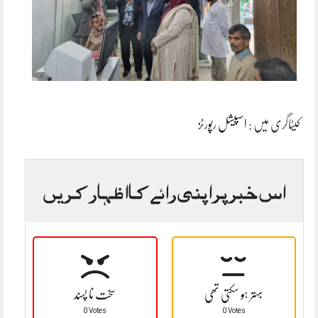
کیٹاگری میں :
اسپیشل رپورٹز
اس خبر پر اپنی رائے کا اظہار کریں
بہتر ہو سکتی تھی
سخت نا پسند
0 Votes
0 Votes