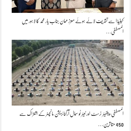
کینیڈا سے تشریف لائے ہوئے معزز مہمان جناب یار محمد کا لاہور میں
المصطفیٰ…
المصطفیٰ ویلفیئر ٹرسٹ اور ٹیئر ٹو سمال آرگنائزیشن مانچسٹر کے اشتراک سے
450 متاثرین…