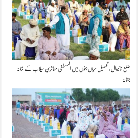
ضلع خانیوال، تحصیل میاں چنوں میں المصطفیٰ متاثرینِ سیلاب کے شانہ
بشانہ