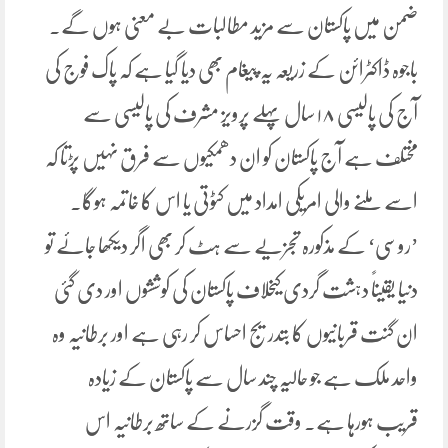
ضمن میں پاکستان سے مزید مطالبات بے معنی ہوں گے۔
باجوہ ڈاکٹرائن کے زریعہ یہ پیغام بھی دیا گیا ہے کہ پاک فوج کی
آج کی پالیسی ۱۸ سال پہلے پرویز مشرف کی پالیسی سے
مختلف ہے آج پاکستان کو ان دھمکیوں سے فرق نہیں پڑتا کہ
اسے ملنے والی امریکی امداد میں کٹوتی یا اس کا خاتمہ ہوگا۔
’روسی‘ کے مذکورہ تجزیے سے ہٹ کر بھی اگر دیکھا جائے تو
دنیا یقیناً دہشت گردی کیخلاف پاکستان کی کوششوں اور دی گئی
ان گنت قربانیوں کا بتدریج احساس کر رہی ہے اور برطانیہ وہ
واحد ملک ہے جو حالیہ چند سال سے پاکستان کے زیادہ
قریب ہورہا ہے۔ وقت گزرنے کے ساتھ برطانیہ اس