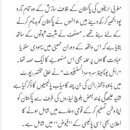
مغربی حریفوں کی پاکستان کے خلاف سازش کے وہ تمام تارو
پود بکھیر کر رکھ دیئے ہیں جو انہوں نے پاکستان کو بدنام کرنے
کے لئے بنے تھے۔ مصنف نے مثبت ثبوتوں کے ساتھ
بتایا ہے کہ اس واقعہ کے دوران ممبئی میں یہودی سنٹر یا
عبادت گاہوں پر حملہ بھی اس منصوبے کا ایک حصہ تھا۔
“رائل یونائیٹڈ سروسز انسٹیٹیوٹ” نے اپنی مختصر رپورٹ
میں باجوہ ڈاکٹر رائن کی جن چند کامیاب پالیسیوں کا ذکر کیا ہے
شاید علیحدگی پسند بعض بلوچ لیڈروں کی طرف سے پاکستان کو
اپنا وطن تسلیم کر کے قومی دھارے میں شامل ہونے کا
اعلان بھی اسی پالیسی کے’’فیوض‘‘ میں شامل ہے۔