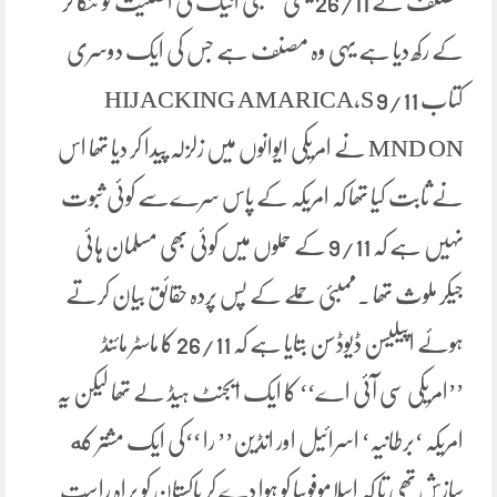
مصنف نے 26/11 یعنی ممبئی اٹیک کی اصلیت کو ننگا کر
کے رکھ دیا ہے یہی وہ مصنف ہے جس کی ایک دوسری
کتاب HIJACKING AMARICA,S 9/11
MND ON نے امریکی ایوانوں میں زلزلہ پیدا کر دیا تھا اس
نے ثابت کیا تھا کہ امریکہ کے پاس سرےسے کوئی ثبوت
نہیں ہے کہ 9/11 کے حملوں میں کوئی بھی مسلمان ہائی
جیکر ملوث تھا ۔ممبئی حملے کے پس پردہ حقائق بیان کرتے
ہوئے اپیلیسن ڈیوڈسن بتایا ہے کہ 26/11 کا ماسٹر مائنڈ
’’امریکی سی آئی اے‘‘ کا ایک ایجنٹ ہیڈ لے تھا لیکن یہ
امریکہ ‘برطانیہ‘ اسرائیل اور انڈین’’ را ‘‘کی ایک مشتر که
سازش تھی تا کہ اسلاموفوبیا کو ہوا دے کر پاکستان کو براہ راست