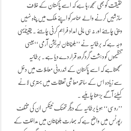
حقیقت کو بھی سمجھ رہا ہے کہ اسے پاکستان کے خلاف
سازشیں کرنے والے عناصر کو اپنے ملک میں پناہ نہیں
دینی چاہئے اور نہ ہی مالی امداد فراہم کرنی چاہئے ۔ یقیناًیہی
وجہ ہے کہ برطانیہ نے ’’بلوچستان لبریشن آرمی ‘‘جیسی
تنظیموں کو دہشت گردگروہ قرار دے دیا ہے۔ برطانیہ
سمجھتاہے کہ اسے پاکستان کے اندرونی معاملات میں دخل
سے زیادہ اس کے ساتھ معاشی تعلقات میں بہتری لانے
کیلئے آگے بڑھنا چاہئیے ۔
’’روسی‘‘ ہو یا برطانیہ کے دیگر تھنک ٹینکس ان کی مختلف
رپورٹس میں واضح ہے کہ بھارت بلوچستان میں مداخلت کے