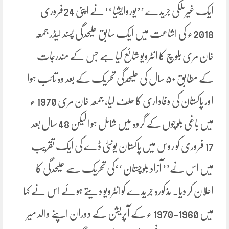
ایک غیرملکی جریدے ’’یوروایشیا ‘‘نے اپنی 24فروری
2018ء کی اشاعت میں ایک سابق علیحدگی پسند لیڈر جمعہ
خان مری بلوچ کا انٹرویو شائع کیا ہے جس کے مندرجات
کے مطابق ۵۰ سال کی علیحدگی تحریک کے بعد وہ تائب ہوا
اور پاکستان کی وفاداری کا حلف لیا، جمعہ خان مری 1970 ء
میں باغی بلوچوں کے گروہ میں شامل ہوا لیکن 48 سال بعد
17 فروری کو روس میں پاکستان یونٹی ڈے کی ایک تقریب
میں اس نے’’ آزاد بلوچستان ‘‘کی تحریک سے علیحدگی کا
اعلان کر دیا۔ مذکورہ جر یدے کوانٹرویو دیتے ہوئے اس نے کہا
میں 1960-1970 ء کے آپریشن کے دوران اپنے والد میر