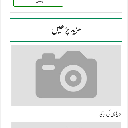
0 Votes
مزید پڑھیں
دریاؤں کی جاگیر