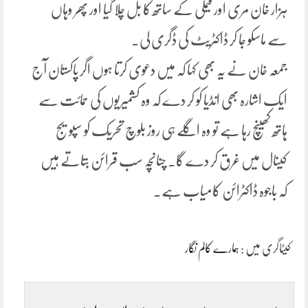
ہزار خان مری اور فیملی کے ساتھ کا بل چلا گیا اور پھر وہاں
سے ماسکو جا کر ڈاکٹریٹ کی ڈگری لی۔
جمعہ خان نے یہ بھی کہا کہ میں دعوی کرتا ہوں اگر پاکستان آج
ایک اشارہ بھی انڈیا کو کر دے کہ وہ کشمیریوں کی حمائت سے
ہاتھ کھینچ رہا ہے تو وہ اگلے ہی روز بلوچ تحریک کو سپویج
کینال میں غرق کر دے گا۔ چنانچہ سب قرائن بتاتے ہیں
کہ باجوہ ڈاکٹرائن کامیاب ہے۔
کیٹاگری میں :
ہمارے کالم نگار