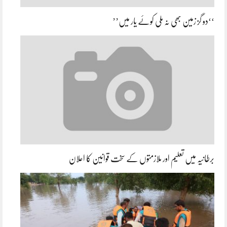
‘‘دو گز زمین بھی نہ ملی کوئے یار میں’’
برطانیہ میں تعلیم اور ملازمتوں کے سخت قوانین کا اعلان