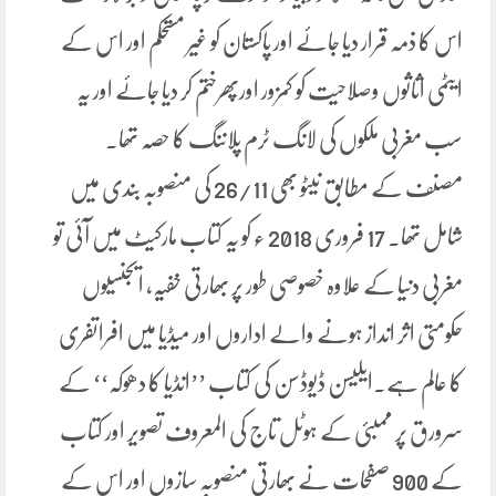
اس کا ذمہ قرار دیا جائے اور پاکستان کو غیر مستحکم اور اس کے
ایٹمی اثاثوں وصلاحیت کو کمزور اورپھرختم کر دیا جائے اور یہ
سب مغربی ملکوں کی لانگ ٹرم پلاننگ کا حصہ تھا۔
مصنف کے مطابق نیٹو بھی 26/11 کی منصوبہ بندی میں
شامل تھا۔ 17 فروری 2018 ء کو یہ کتاب مارکیٹ میں آئی تو
مغربی دنیا کے علاوہ خصوصی طور پر بھارتی خفیہ، ایجنسیوں
حکومتی اثر انداز ہونے والے اداروں اور میڈیا میں افراتفری
کا عالم ہے۔ایلیسن ڈیوڈسن کی کتاب ’’انڈیا کا دھوکہ‘‘ کے
سرورق پر ممبئی کے ہوٹل تاج کی المعروف تصویر اور کتاب
کے 900 صفحات نے بھارتی منصوبہ سازوں اور اس کے