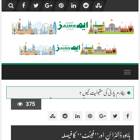
Skip
to
content
Toggle
navigation
ریفارم پارٹی کی مقبولیت کیوں ؟
پیغمبر اسلام صلی اللہ علیہ وسلم کی حیات طیبہ کے چند گوشے
375
ضلع خانیوال، تحصیل میاں چنوں میں المصطفیٰ متاثرینِ سیلاب کے شانہ
بشانہ
جلال پور پیروالا المصطفیٰ کی خیمہ بستیوں میں مقیم متاثرین میں راشن کی تقسیم
ملتان کی وہ تحصیل جہاں سیلاب نے کچھ نہیں چھوڑا، تباہی و بربادی کی المناک
باجوہ ڈاکٹرا ئن اور’’فیٹف‘‘ کا فیصلہ
داستانیں