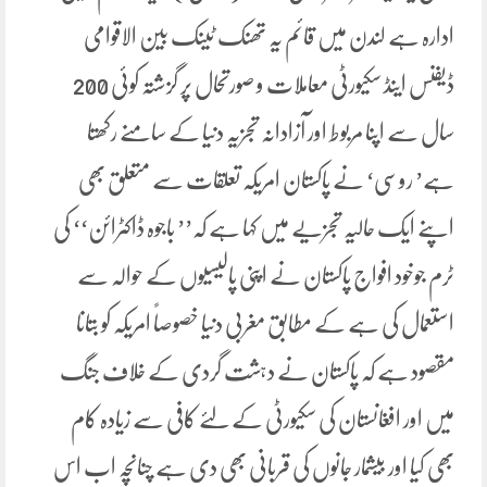
ادارہ ہے لندن میں قائم یہ تھنک ٹینک بین الاقوامی
ڈیفنس اینڈ سکیورٹی معاملات و صورتحال پر گزشتہ کوئی 200
سال سے اپنا مربوط اور آزادانہ تجزیہ دنیا کے سامنے رکھتا
ہے’ روسی‘ نے پاکستان امریکہ تعلقات سے متعلق بھی
اپنے ایک حالیہ تجزیے میں کہا ہے کہ’’ باجوہ ڈاکٹرائن‘‘ کی
ٹرم جوخود افواج پاکستان نے اپنی پالیسیوں کے حوالہ سے
استعمال کی ہے کے مطابق مغربی دنیا خصوصاً امریکہ کو بتانا
مقصود ہے کہ پاکستان نے دہشت گردی کے خلاف جنگ
میں اور افغانستان کی سکیورٹی کے لئے کافی سے زیادہ کام
بھی کیا اور بیشمار جانوں کی قربانی بھی دی ہے چنانچہ اب اس