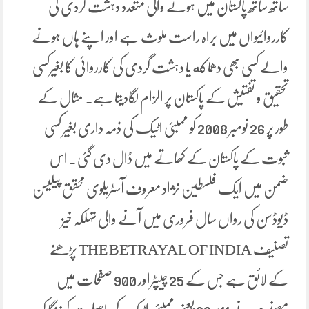
ساتھ ساتھ پاکستان میں ہونے والی متعدد دہشت گردی کی
کارروائیواں میں براہ راست ملوث ہے اور اپنے ہاں ہونے
والے کسی بھی دھماکه یا دہشت گردی کی کارروائی کا بغیرکسی
تحقیق و تفتیش کے پاکستان پر الزام لگادیتا ہے۔ مثال کے
طور پر 26 نومبر 2008 کو ممبئی اٹیک کی ذمہ داری بغیر کسی
ثبوت کے پاکستان کے کھاتے میں ڈال دی گئی۔ اس
ضمن میں ایک فلسطین نژاد معروف آسٹریلوی محقق پیلیسن
ڈیوڈسن کی رواں سال فروری میں آنے والی تہلکہ خیز
تصنیف THE BETRAYAL OF INDIA پڑھنے
کے لائق ہے جس کے 25 چیپٹراور 900 صفحات میں