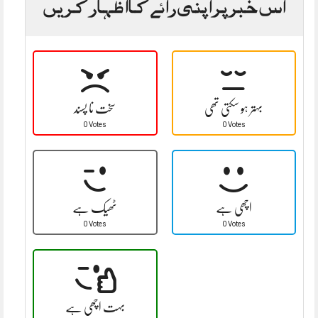
اس خبر پر اپنی رائے کا اظہار کریں
بہتر ہو سکتی تھی
سخت نا پسند
0 Votes
0 Votes
اچھی ہے
ٹھیک ہے
0 Votes
0 Votes
بہت اچھی ہے