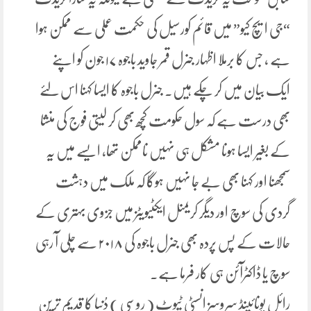
“جی ایچ کیو” میں قائم کورسیل کی حکمت عملی سے ممکن ہوا
ہے ، جس کا برملا اظہار جنرل قمر جاوید باجوہ ۱۷ جون کو اپنے
ایک بیان میں کر چکے ہیں۔ جنرل باجوہ کا ایسا کہنا اس لئے
بھی درست ہے کہ سول حکومت کچھ بھی کر لیتی فوج کی منشا
کے بغیر ایسا ہونا مشکل ہی نہیں ناممکن تھا، ایسے میں یہ
سمجھنا اور کہنا بھی بے جا نہیں ہوگا کہ ملک میں دہشت
گردی کی سوچ اور دیگر کریمنل ایکٹیویٹز میں جزوی بہتری کے
حالات کے پس پردہ بھی جنرل باجوہ کی ۲۰۱۸ سے چلی آ رہی
سوچ یا ڈاکٹرآئن ہی کار فرما ہے۔
رائل یونائینڈ سروسز انسٹی ٹیوٹ ( روسی ) دُنیا کا قدیم ترین