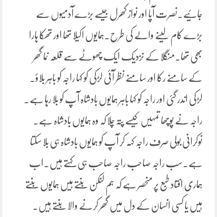
جائیے۔نصرت آپا اور نواز کھرل جیسے بڑے آدمیوں سے
بڑے کام لینے والے کی طرح۔ہمایوں اکیلا تھا اور تھکا ہارا
بھی تھا۔منگلا کے نزدیک ایک چھوٹے سے قلعہ نما گھر
کے سامنے رکا اور سامنے نظر آئی لڑکی کو کہا راجہ کو باہر بلاؤ۔
لڑکی اندر گئی اور راجہ کو کہا باہر ہمایوں بادشاہ آپ کو بلا رہا ہے۔
راجہ نے پوچھا تمہیں کیسے پتہ چلا کہ وہ ہمایوں بادشاہ ہے۔
نوکرانی بولی صرف راجہ کہہ کر آپ کو ہمایوں بادشاہ ہی بلا سکتا
ہے۔سب راجہ صاحب راجہ صاحب ہی کہتے ہیں۔اب
ہماری افتاد طبع پر منحصر ہے کہ ہم لنکن بنتے ہیں ہمایوں بنتے
ہیں یا کسی انسان کے دل میں گھر کرنے والا بنتے ہیں۔