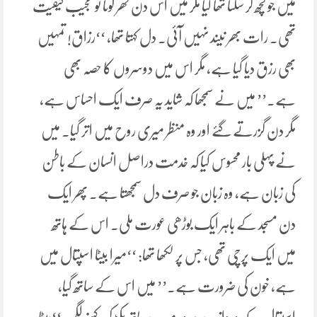
میں جو کچھ کر سکتا تھا کیا مگر میں اس دن گھر لوٹا تو عجیب کیفیت
تھی۔ رات بھر نیند نہیں آئی۔ دل کہتا تھا، ‘‘رزاق! تمہیں
بھی رزق دیا گیا ہے، مگر اس میں دوسروں کا حصہ بھی
ہے۔’’ میں نے سمجھا کہ شاید یہ صرف ایک احساس ہے،
مگر دن گزرتے گئے اور وہ منظر میری روح میں اتر گیا۔ میں
نے پہلی بار محسوس کیا کہ خدمت دراصل انسان کے باطن
کی زبان ہے، وہ زبان جو صرف دل سمجھتا ہے۔ پھر ایک
دن مسجد کے باہر ایک بوڑھی عورت ملی۔ اس کے ہاتھ
میں ایک پرچی تھی، جس پر لکھا تھا: ‘‘میرا بیٹا اسپتال میں
ہے، خون کی ضرورت ہے۔’’ میں اس کے ساتھ گیا،