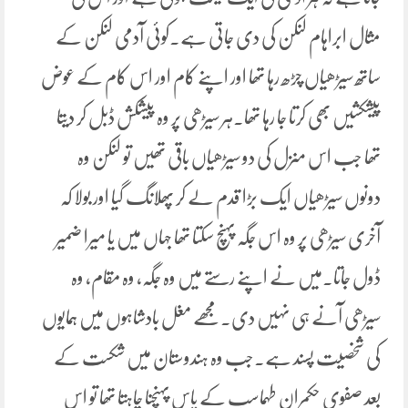
مثال ابراہام لنکن کی دی جاتی ہے۔کوئی آدمی لنکن کے
ساتھ سیڑھیاں چڑھ رہا تھا اور اپنے کام اور اس کام کے عوض
پیشکشیں بھی کرتا جا رہا تھا۔ہر سیڑھی پر وہ پیشکش ڈبل کر دیتا
تھا جب اس منزل کی دو سیڑھیاں باقی تھیں تو لنکن وہ
دونوں سیڑھیاں ایک بڑا قدم لے کر پھلانگ گیا اور بولا کہ
آخری سیڑھی پر وہ اس جگہ پہنچ سکتا تھا جہاں میں یا میرا ضمیر
ڈول جاتا۔میں نے اپنے رستے میں وہ جگہ، وہ مقام، وہ
سیڑھی آنے ہی نہیں دی۔مجھے مغل بادشاہوں میں ہمایوں
کی شخصیت پسند ہے۔جب وہ ہندوستان میں شکست کے
بعد صفوی حکمران طہماسپ کے پاس پہنچنا چاہتا تھا تو اس