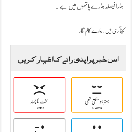
ہمارا فیصلہ ہمارے ہاتھوں میں ہے۔
کیٹاگری میں :
ہمارے کالم نگار
اس خبر پر اپنی رائے کا اظہار کریں
بہتر ہو سکتی تھی
سخت نا پسند
0 Votes
0 Votes