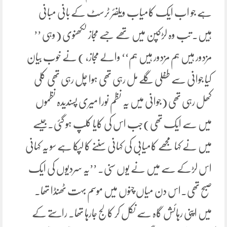
ہے جو اب ایک کامیاب ویلفئر ٹرسٹ کے بانی مبانی
ہیں۔ تب وہ لڑکپن میں تھے جسے مجاز لکھنوی (وہی ’’
مزدور ہیں ہم مزدور ہیں ہم‘‘ والے مجاز، ) نے خوب بیان
کیا جوانی سے طفلی گلے مل رہی تھی ہوا چل رہی تھی کلی
کھل رہی تھی (جوانی میں یہ نظم نورا میری پسندیدہ نظموں
میں سے ایک تھی)جب اس کی کایا کلپ ہو گئی۔جیسے
میں نے کہا مجھے کامیابی کی کہانی سننے کا لپکا ہے سو یہ کہانی
اس لڑکے سے میں نے یوں سنی۔ ’’یہ سردیوں کی ایک
صبح تھی۔اس دن میاں چنوں میں موسم بہت ٹھنڈا تھا۔
میں اپنی رہائش گاہ سے نکل کر کالج جارہا تھا۔ راستے کے