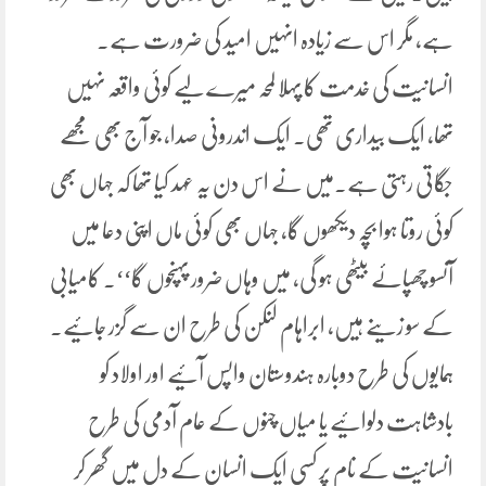
ہے، مگر اس سے زیادہ انہیں امید کی ضرورت ہے۔
انسانیت کی خدمت کا پہلا لمحہ میرے لیے کوئی واقعہ نہیں
تھا، ایک بیداری تھی۔ ایک اندرونی صدا، جو آج بھی مجھے
جگاتی رہتی ہے۔میں نے اس دن یہ عہد کیا تھا کہ جہاں بھی
کوئی روتا ہوا بچہ دیکھوں گا، جہاں بھی کوئی ماں اپنی دعا میں
آنسو چھپائے بیٹھی ہو گی، میں وہاں ضرور پہنچوں گا‘‘۔ کامیابی
کے سو زینے ہیں، ابراہام لنکن کی طرح ان سے گزر جائیے۔
ہمایوں کی طرح دوبارہ ہندوستان واپس آئیے اور اولاد کو
بادشاہت دلوائیے یا میاں چنوں کے عام آدمی کی طرح
انسانیت کے نام پر کسی ایک انسان کے دل میں گھر کر