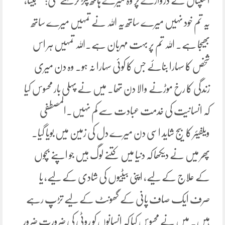
اسپتال کے دروازے پر وہ میرے ہاتھ پکڑ کر کہنے لگی: ‘‘بیٹا،
یہ تم خود نہیں میرے ساتھ یہ اللہ نے تمہیں میرے ساتھ
بھیجا ہے۔ اللہ تم پر بہت مہربان ہے۔اللہ تمہیں ہر اس
شخص کا سہارا بنائے جس کا کوئی سہارا نہ ہو۔ وہ دن میری
زندگی کا رخ موڑنے والا دن تھا۔ میں نے پہلی بار محسوس کیا
کہ انسانیت کی خدمت عبادت سے کم نہیں۔المصطفی
ویلفیئر کا بیج شاید اسی دن میرے دل کی زمین میں بویا گیا۔
پھر میں نے دیکھا کہ دنیا میں کتنے لوگ ہیں جو اپنے بچوں
کے علاج کے لیے، اپنی بیٹیوں کی شادی کے لیے، یا
صرف ایک صاف پانی کے گھونٹ کے لیے تڑپ رہے
ہیں۔ میں نے محسوس کیا کہ انسانوں کو روٹی کی ضرورت ضرور