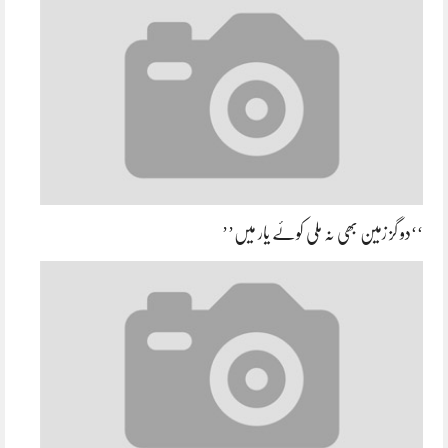
‘‘دو گز زمین بھی نہ ملی کوئے یار میں’’