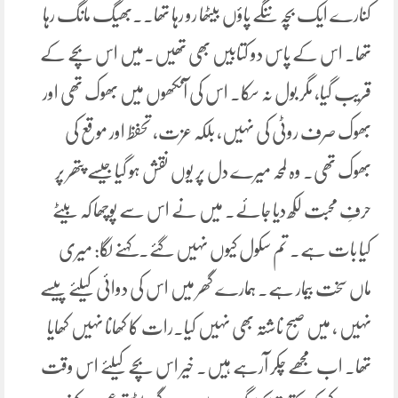
کنارے ایک بچہ ننگے پاؤں بیٹھا رو رہا تھا۔۔بھیگ مانگ رہا
تھا۔ اس کے پاس دو کتابیں بھی تھیں۔میں اس بچے کے
قریب گیا، مگر بول نہ سکا۔ اس کی آنکھوں میں بھوک تھی اور
بھوک صرف روٹی کی نہیں، بلکہ عزت، تحفظ اور موقع کی
بھوک تھی۔ وہ لمحہ میرے دل پر یوں نقش ہو گیا جیسے پتھر پر
حرفِ محبت لکھ دیا جائے۔ میں نے اس سے پوچھا کہ بیٹے
کیا بات ہے۔ تم سکول کیوں نہیں گئے۔کہنے لگا: میری
ماں سخت بیمار ہے۔ ہمارے گھر میں اس کی دوائی کیلئے پیسے
نہیں ، میں صبح ناشتہ بھی نہیں کیا۔رات کا کھانا نہیں کھایا
تھا۔ اب مجھے چکر آرہے ہیں۔ خیر اس بچے کیلئے اس وقت