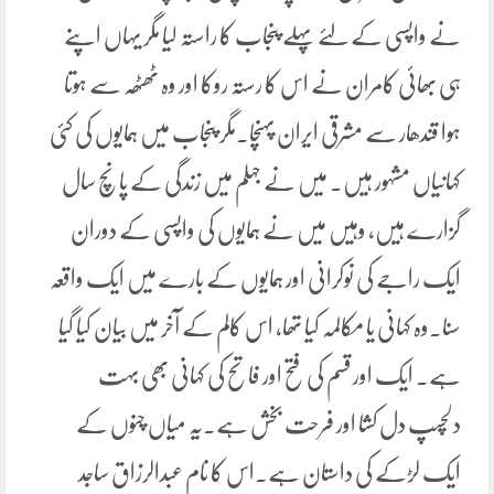
نے واپسی کے لئے پہلے پنجاب کا راستہ لیا مگر یہاں اپنے
ہی بھائی کامران نے اس کا رستہ روکا اور وہ ٹھٹھہ سے ہوتا
ہوا قندھار سے مشرقی ایران پہنچا۔مگر پنجاب میں ہمایوں کی کئی
کہانیاں مشہور ہیں۔ میں نے جہلم میں زندگی کے پانچ سال
گزارے ہیں، وہیں میں نے ہمایوں کی واپسی کے دوران
ایک راجے کی نوکرانی اور ہمایوں کے بارے میں ایک واقعہ
سنا۔وہ کہانی یا مکالمہ کیا تھا، اس کالم کے آخر میں بیان کیا گیا
ہے۔ ایک اور قسم کی فتح اور فاتح کی کہانی بھی بہت
دلچسپ دل کشا اور فرحت بخش ہے۔یہ میاں چنوں کے
ایک لڑکے کی داستان ہے۔اس کا نام عبدالرزاق ساجد