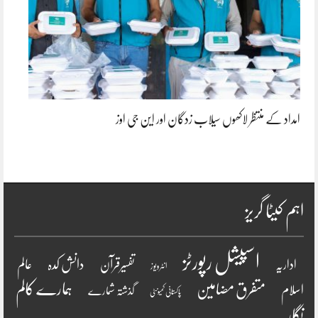
امداد کے منتظر لاکھوں سیلاب زدگان اور این جی اوز
اہم کیٹا گریز
اسپیشل رپورٹز
دانش کدہ
اداریہ
تفسیرقرآن
عالم
انٹرویو ز
ہمارے کالم
متفرق مضامین
اسلام
گذشتہ شمارے
پاکستانی کمیونٹی
نگار