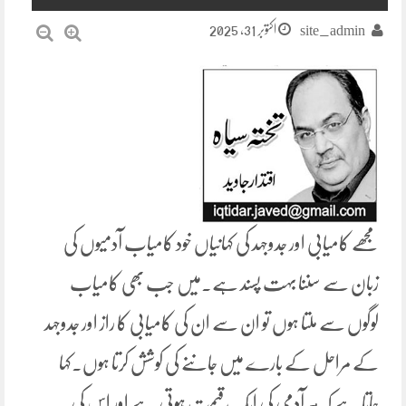
اکتوبر 31, 2025
site_admin
مجھے کامیابی اور جدوجہد کی کہانیاں خود کامیاب آدمیوں کی
زبان سے سننا بہت پسند ہے۔میں جب بھی کامیاب
لوگوں سے ملتا ہوں تو ان سے ان کی کامیابی کا راز اور جدوجہد
کے مراحل کے بارے میں جاننے کی کوشش کرتا ہوں۔کہا
جاتا ہے کہ ہر آدمی کی ایک قیمت ہوتی ہے اور اس کی