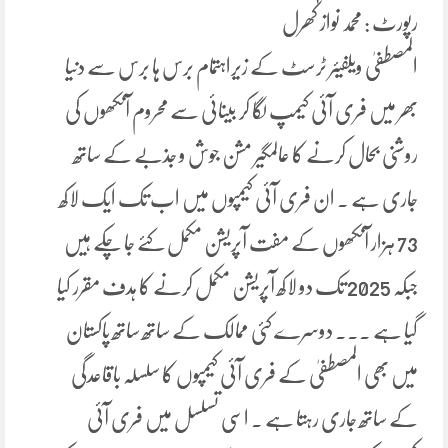
رپورٹ : محمد نواز کھرل
المصطفیٰ ویلفیئر ٹرسٹ کے زیراہتمام برس ہا برس سے دنیا
بھر میں فری آئی کیمپ لگا کر بینائی سے محروم آنکھوں کی
روشنی بحال کرنے کا عالمگیر مشن جوش و جذبے کے ساتھ
جاری ہے ۔ ان فری آئی کیمپوں میں اب تک ایک لاکھ
73 ہزار آنکھوں کے مفت آپریشن مکمل کئے جا چکے ہیں
جبکہ 2025 تک دو لاکھ آپریشن مکمل کرنے کا ہدف مقرر کیا
گیا ہے ۔۔۔ دوسرے کئی ممالک کے ساتھ ساتھ پاکستان
میں بھی المصطفیٰ کے فری آئی کیمپوں کا سلسلہ باقاعدگی
کے ساتھ جاری رہتا ہے ۔ اسی تسلسل میں فری آئی