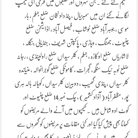
تقسیم کئے گئے ۔ جن شہروں اور قصبوں میں فری آئی کیمپ
لگائے گئے ان میں سمبڑیال ، پنڈ دادنخان ضلع جہلم ، بار
موسی ، جوہر آباد ضلع خوشاب ، فیصل آباد ، اڈا شیخن ضلع
چنیوٹ ، جھنگ ، وہاڑی ، پاکپتن شریف ، جنڈیالی بنگلہ ،
لاشاریاں ضلع اوکاڑہ ، جہلم ، کلر سیداں ضلع راولپنڈی ، رجانہ
ضلع ٹوبہ ٹیک سنگھ ، گجرات ، کامونکی ضلع گوجرانوالہ ، منیاندہ
کلر سیداں ، پنڈی گھیب ، دوبیرن کلرسیداں ، کوہالہ بالہ ہری
پور ، مظفر آباد ( آذاد کشمیر ) ، چک نمبر 14 ضلع چنیوٹ اور
کوٹ ادو شامل ہیں ۔ کیمپوں میں آنے والے مریضوں کو
کھانا بھی پیش کیا گیا اور کئی مقامات پر مریضوں کو گھروں سے
کمیپ میں لانے کے لئے ٹرانپسورٹ کا بھی بندوبست کیا