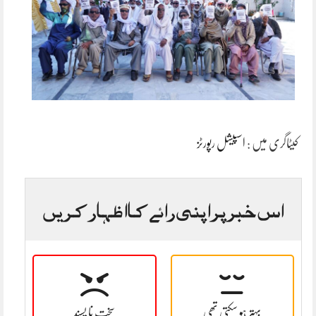
کیٹاگری میں :
اسپیشل رپورٹز
اس خبر پر اپنی رائے کا اظہار کریں
بہتر ہو سکتی تھی
سخت نا پسند