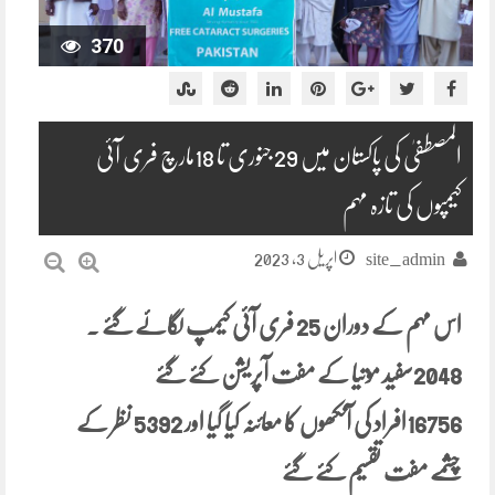
370
المصطفیٰ کی پاکستان میں 29 جنوری تا 18مارچ فری آئی
کیمپوں کی تازہ مہم
اپریل 3, 2023
site_admin
اس مہم کے دوران 25 فری آئی کیمپ لگائے گئے ۔
2048سفید موتیا کے مفت آپریشن کئے گئے
16756افراد کی آنکھوں کا معائنہ کیا گیا اور 5392 نظر کے
چشمے مفت تقسیم کئے گئے