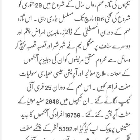
کیمپوں کی تازہ مہم رواں سال کے شروع میں 29 جنوری کو
شروع کی گئی جو 18 مارچ تک مسلسل جاری رہی ۔ اس تازہ
مہم کے دوران المصطفیٰ کے ڈاکٹرز ، ماہرین امراض چشم اور
دوسرے سٹاف پر مشتمل ٹیم نے شہر شہر اور قصبہ قصبہ پہنچ کر
وسائل سے محروم مستحق مریضوں کو ان کی دہلیز پر آنکھوں
کے معائنہ ، علاج معالجہ اور آپریشن جیسی معیاری سہولیات
مفت فراہم کیں ۔ اس مہم کے دوران 25 فری آئی
کیمپ لگائے گئے ۔ ان کیمپوں میں 2048 سفید موتیا کے
مفت آپریشن کئے گئے ۔ 16756 افراد کی آنکھوں کا جدید
مشینوں پر چیک اپ کیا گیا اور 5392 نظر کے چشمے مفت