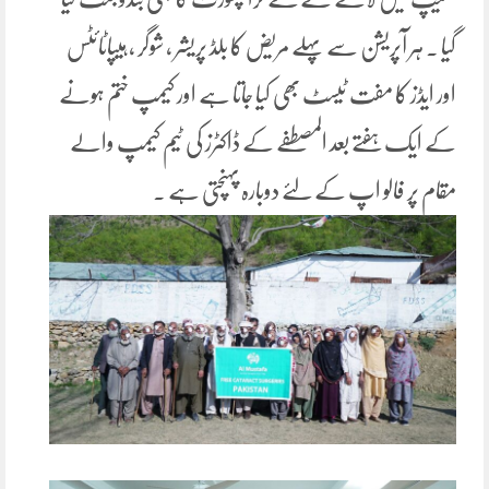
گیا ۔ ہر آپریشن سے پہلے مریض کا بلڈ پریشر ، شوگر ، ہیپاٹائٹس
اور ایڈز کا مفت ٹیسٹ بھی کیا جاتا ہے اور کیمپ ختم ہونے
کے ایک ہفتے بعد المصطفے کے ڈاکٹرز کی ٹیم کیمپ والے
مقام پر فالو اپ کے لئے دوبارہ پہنچتی ہے ۔