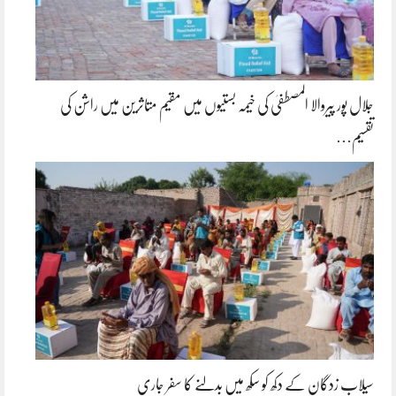
جلال پور پیروالا المصطفیٰ کی خیمہ بستیوں میں مقیم متاثرین میں راشن کی
تقسیم…
سیلاب زدگان کے دکھ کو سکھ میں بدلنے کا سفر جاری