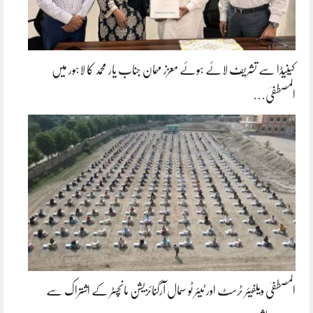
کینیڈا سے تشریف لائے ہوئے معزز مہمان جناب یار محمد کا لاہور میں
المصطفیٰ…
المصطفیٰ ویلفیئر ٹرسٹ اور ٹیئر ٹو سمال آرگنائزیشن مانچسٹر کے اشتراک سے