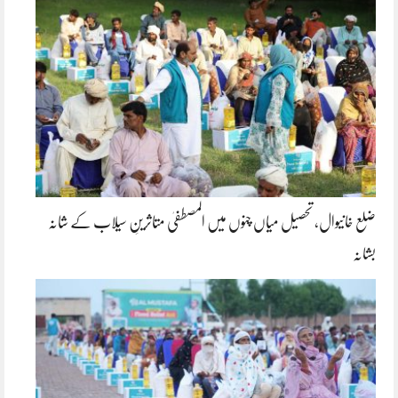
ضلع خانیوال، تحصیل میاں چنوں میں المصطفیٰ متاثرینِ سیلاب کے شانہ
بشانہ