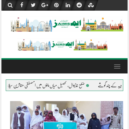
Skip
to
content
Toggle
navigation
وال، تحصیل میاں چنوں میں المصطفیٰ متاثرینِ سیلاب کے شانہ بشانہ
جلال پور پیروالا ال