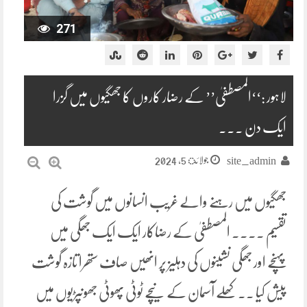
271
لاہور :‘‘المصطفیٰ’’ کے رضار کاروں کا جھگیوں میں گزرا
ایک دن ۔۔۔
جولائ 5, 2024
site_admin
جھگیوں میں رہنے والے غریب انسانوں میں گوشت کی
تقسیم ۔۔۔۔ المصطفیٰ کے رضاکار ایک ایک جھگی میں
پہنچے اور جھگی نشینوں کی دہلیز پر انھیں صاف ستھرا تازہ گوشت
پیش کیا ۔۔ کھلے آسمان کے نیچے ٹوٹی پھوٹی جھونپڑیوں میں