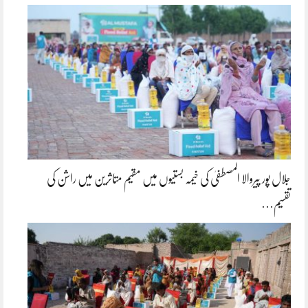
جلال پور پیروالا المصطفیٰ کی خیمہ بستیوں میں مقیم متاثرین میں راشن کی
تقسیم…