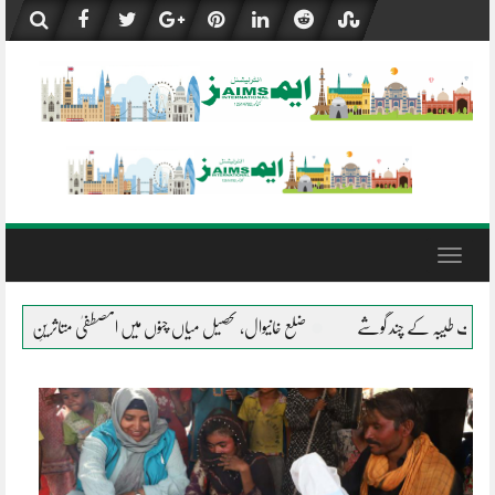
Skip
to
content
Toggle
navigation
لع خانیوال، تحصیل میاں چنوں میں المصطفیٰ متاثرینِ سیلاب کے شانہ بشانہ
جلال پور پی