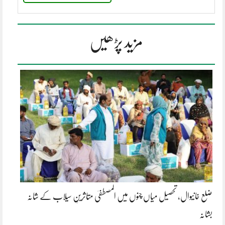
مزید پڑھیں
ضلع خانیوال، تحصیل میاں چنوں میں المصطفیٰ متاثرینِ سیلاب کے شانہ
بشانہ