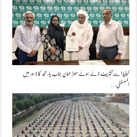
کینیڈا سے تشریف لائے ہوئے معزز مہمان جناب یار محمد کا لاہور میں
المصطفیٰ…