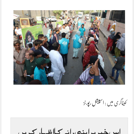
کیٹاگری میں :
اسپیشل رپورٹز
اس خبر پر اپنی رائے کا اظہار کریں