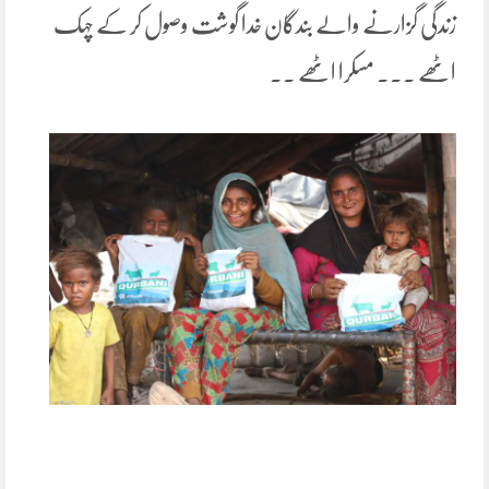
زندگی گزارنے والے بندگان خدا گوشت وصول کر کے چہک
اٹھے ۔۔۔ مسکرا اٹھے ۔۔