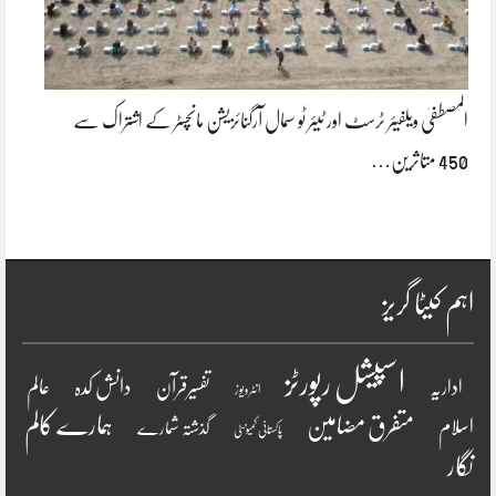
المصطفیٰ ویلفیئر ٹرسٹ اور ٹیئر ٹو سمال آرگنائزیشن مانچسٹر کے اشتراک سے
450 متاثرین…
اہم کیٹا گریز
اسپیشل رپورٹز
دانش کدہ
اداریہ
تفسیرقرآن
عالم
انٹرویو ز
ہمارے کالم
متفرق مضامین
اسلام
گذشتہ شمارے
پاکستانی کمیونٹی
نگار