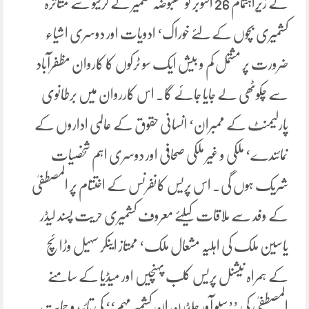
کے زیرِاہتمام 26 اکتوبر کو مقبوضہ کشمیر کے کرفیو سے متاثرہ
کشمیری بچوں کے لئے خوراک‘ ادویات اور دوسری اشیاء
ضرورت پر مشتمل کم و بیش ایک سو ٹرکوں کا کاروان مظفرآباد
سے چکوٹھی لے جایا جائے گا۔ اس کارروان میں برطانوی
پارلیمنٹ کے ممبران‘ انسانی حقوق کے عالمی اداروں کے
نمائندے‘ ملکی و غیر ملکی صحافی اور دوسری اہم شخصیات
شریک ہوں گی۔ اس پریس کانفرنس کے اختتام پر المصطفیٰ
کے وفد سے ملاقات کیلئے معروف کشمیری حریت پسند لیڈر
یاسین ملک کی اہلیہ مشعال ملک‘ ممتاز اینکر سہیل وڑائچ
کے ہمراہ نیشنل پریس کلب پہنچیں اور میڈیا کے سامنے
المصطفیٰ کی ’’سیو آور چلڈرن ان کشمیر مہم‘‘ کی تائیدو حمایت