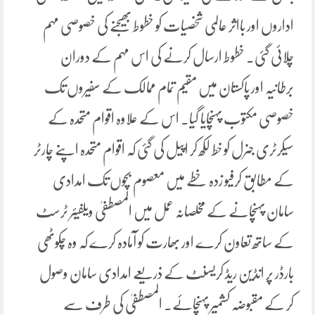
اداروں اور بااثر عالمی شخصیات کو خطوط بھیجنے کی خصوصی مہم
چلائی گئی۔ خطوط ارسال کرنے کی اس مہم کے دوران
برطانیہ اور پاکستان میں مقیم تمام ممالک کے سفیروں تک
خصوصی مکتوب پہنچایا گیا۔ اس کے علاوہ اقوام متحدہ کے
سیکرٹری جنرل کو خط لکھ کر اپیل کی گئی کہ اقوام متحدہ اپنے چارٹر
کے مطابق کرفیو زدہ خطے میں معصوم بچوں تک امدادی
سامان پہنچانے کے مخلصانہ عمل میں المصطفیٰ ویلفیئر ٹرسٹ
کے ساتھ تعاون کرے اور بھارت کو آمادہ کرے کہ وہ چکوٹھی
بارڈر پر انڈین ریڈ کریسنٹ کے ذریعے امدادی سامان وصول
کر کے مقبوضہ کشمیر پہنچائے۔ المصطفیٰ کی طرف سے