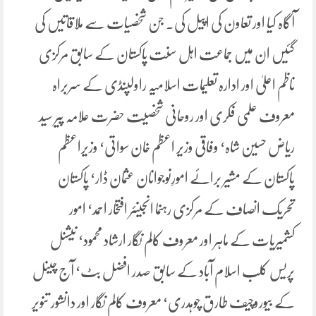
آگاہ کیا اور تعاون کی اپیل کی۔ جن شخصیات سے ملاقاتیں کی
گئیں ان میں جماعت اہل سنت پاکستان کے سابق مرکزی
ناظم اعلیٰ اور ادارہ تعلیمات اسلامیہ راولپنڈی کے سربراہ
معروف علمی فکری اور روحانی شخصیت حضرت علامہ پیر سید
ریاض حسین شاہ‘ وفاقی وزیر اعظم خان سواتی‘ وزیراعظم
پاکستان کے مشیر برائے امورِنوجوانان عثمان ڈار‘ پاکستان
تحریک انصاف کے مرکزی رہنما انجینئر افتخار احمد‘ امور
کشمیریات کے ماہر اور معروف کالم نگار ارشاد محمود‘ نیشنل
پریس کلب اسلام آباد کے سابق صدر افضل بٹ‘ آج چینل
کے بیوروچیف طارق چوہدری‘ معروف کالم نگار اور دانشور تنویر