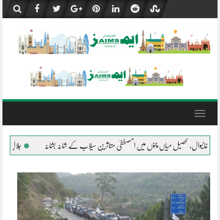
Skip
to
content
Toggle
navigation
طفیٰ متاثرینِ سیلاب کے شانہ بشانہ
جلال پور پیروالا المصطفیٰ کی خیمہ بستیوں میں مقیم