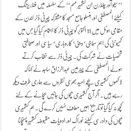
’’سیو آور چلڈرن ان کشمیر مہم‘‘ کے سلسلہ میں فنڈریزنگ
کیلئے المصطفیٰ اور ہنسلو جامع مسجد کا مشترکہ چیرٹی ڈنر لندن کے
مقامی ہوٹل میں 11 اکتوبر کو چیرٹی ڈنر کا اہتمام کیا گیا جس میں
کمیونٹی کی اہم سماجی‘ دینی‘ کاروباری‘ سیاسی اور صحافتی
شخصیات نے شرکت کی۔ چیرٹی ڈنر سے خطاب کرتے
ہوئے المصطفیٰ کے چیئرمین عبدالرزاق ساجد نے کہا کہ
لاکھوں کشمیری بچے امید بھری نظروں سے ہماری طرف دیکھ
رہے ہیں۔ اگر آج کشمیری بچوں کی جانیں بچانے کے لئے
کچھ نہ کیا گیا تو تاریخ ہمیں معاف نہیں کرے گی۔ ہم کشمیری
بچوں کی دادرسی کیلئے خوراک اور ادویات مقبوضہ کشمیر پہنچانا