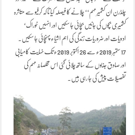
چلڈرن ان کشمیر مہم‘‘ چلانے کا فیصلہ کیا تا کہ کرفیو سے متاثرہ
کشمیری بچوں کی جانیں بچائی جا سکیں اور انہیں خوراک‘
ادویات اور ضروریات زندگی کی اہم اشیاء پہنچائی جا سکیں۔
17 ستمبر 2019ء سے 26 اکتوبر 2019ء تک نہایت کامیابی
اور صادق جذبوں کے ساتھ چلائی گئی اس مخلصانہ مہم کی
تفصیلات پیش کی جا رہی ہیں۔