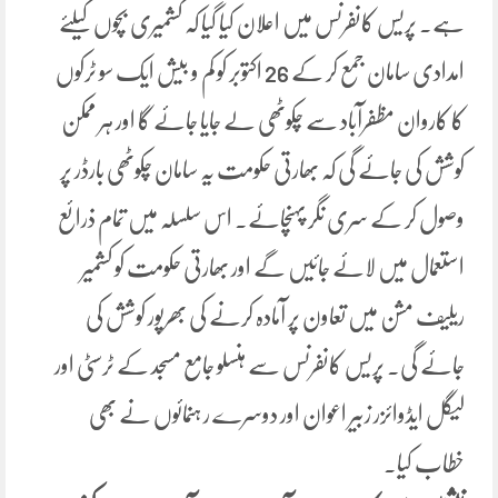
ہے۔ پریس کانفرنس میں اعلان کیا گیا کہ کشمیری بچوں کیلئے
امدادی سامان جمع کر کے 26 اکتوبر کو کم و بیش ایک سو ٹرکوں
کا کاروان مظفرآباد سے چکوٹھی لے جایا جائے گا اور ہر ممکن
کوشش کی جائے گی کہ بھارتی حکومت یہ سامان چکوٹھی بارڈر پر
وصول کر کے سری نگر پہنچائے۔ اس سلسلہ میں تمام ذرائع
استعمال میں لائے جائیں گے اور بھارتی حکومت کو کشمیر
ریلیف مشن میں تعاون پر آمادہ کرنے کی بھرپور کوشش کی
جائے گی۔ پریس کانفرنس سے ہنسلو جامع مسجد کے ٹرسٹی اور
لیگل ایڈوائزر زبیر اعوان اور دوسرے ر ہنمائوں نے بھی
خطاب کیا۔