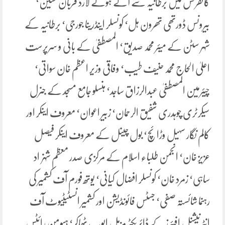
کانفرنس میں برطانیہ سے آئے ہوئے لارڈ قربان حسین‘
بیرونس ڈورتھی تھرون ہل‘ کونسلر اینڈرینا جورجی‘ برطانیہ کے
شہر سٹن کے میئر محمد صدیق‘ المصطفیٰ کے بانی و سرپرست
اعلیٰ الحاج محمد حنیف طیب‘ وفاقی وزیر اعظم خان سواتی‘
چیئرمین المصطفیٰ عبدالرزاق ساجد‘ ہنسلو جامع مسجد کے جنرل
سیکرٹری چوہدری شفیق الرحمان‘ زبیر اعوان‘ معروف اینکر اور
کالم نگار سہیل وڑائچ‘ بول چینل کے معروف اینکر فیصل
عزیز خان‘ انجمن طلباء اسلام کے مرکزی صدر معظم شہزاد
ساہی‘ زمرد خان‘ کونسلر افضال کیانی‘ یوتھ فورم آف کشمیر کی
رہنما شائستہ صفی‘ جسٹس فائونڈیشن اور کشمیر انسٹیٹیوٹ آف
انٹرنیشنل افیئرز کے ڈائریکٹر مزمل ایوب ٹھاکر‘ ہیومن رائٹس