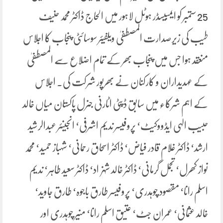
25 ستمبر کو ایمبیسڈر ہوٹل لاہور میں الحاج ڈاکٹر محمد حنیف
طیب کی زیرصدارت المصطفیٰ ویلفیئر سوسائٹی پنجاب کا اجلاس
منعقد ہوا جس میں پنجاب بھر کے تمام اضلاع سے المصطفیٰ
کے عہدیداران و کارکنان نے بھرپور شرکت کی۔ اجلاس
کے اہم شرکاء میں سابق ڈپٹی اٹارنی جنرل پاکستان میاں خالد
حبیب الٰہی ایڈووکیٹ‘ پروفیسر ندیم اشرفی‘ انجینئر عبدالرشید
ارشد‘ ڈاکٹر غلام قادر فیاض‘ ڈاکٹر اسحاق رحمانی‘ شہباز حمید‘ محمد
نواز کھرل‘ تجمل گرمانی‘ ڈاکٹر خالد شہزاد‘ ڈاکٹر سعید طاہر‘ ندیم
اسلم رانا‘ مقصود چوہدری‘ پروفیسر طارق باجوہ‘ طارق جاوید‘
خالد عثمانی‘ عمران جٹ‘ عتیق اسلم رانا‘ منیر چوہدری اور