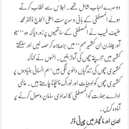
دوسرے احباب شامل تھے۔ اجلاس سے خطاب کرتے
ہوئے المصطفیٰ کے بانی و سرپرست اعلیٰ الحاج ڈاکٹر محمد
حنیف طیب نے المصطفیٰ کے ساتھیوں پر زور دیا کہ وہ ’’سیو
آور چلڈرن ان کشمیر مہم‘‘ میں بڑھ چڑھ کر حصہ لیں اور سلگتے
کشمیر میں تڑپتے بچوں کی آواز بنیں۔ انہوں نے کہا کہ
کشمیری بچوں کی زندگیاں دائو پر لگی ہیں‘ ہم انسانی بنیادوں پر
کشمیری بچوں کو ادویات اور خوراک پہنچانا چاہتے ہیں۔ عالمی
ادارے بھارت کو المصطفیٰ کا امدادی سامان وصول کرنے پر
آمادہ کریں۔
لندن اور مانچسٹر میں چیرٹی ڈنر