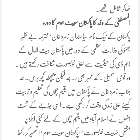
ٹھاکر شامل تھے۔
المصطفیٰ کے وفد کا پاکستان سویٹ ہوم کا دورہ
پاکستان کے نیک نام سیاستدان زمرد خان‘ محترمہ بے نظیر
بھٹو کی وزارت عظمیٰ کے دور میں پاکستان بیت المال کے
ایم ڈی کی حیثیت سے اپنی خوبصورت شناخت رکھتے ہیں۔
وہ قومی اسمبلی کے ممبر بھی رہے لیکن پچھلے کچھ برس سے
جناب زمرد خان نے پاکستان میں یتیم بچوں کی تعلیم و تربیت
کیلئے اپنی زندگی وقف کر رکھی ہے۔ اسی جذبے کے تحت
انہوں نے اسلام آباد میں یتیم بچوں کے لئے کئی ایکڑ پر
مشتمل نہایت خوبصورت ’’پاکستان سویٹ ہوم‘‘ تعمیر کر رکھا