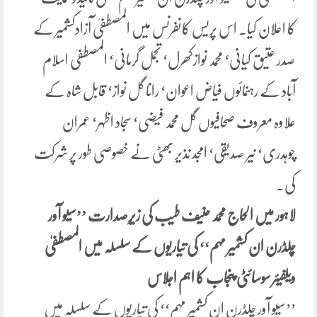
کا اعلان کیا۔ اس پریس کانفرنس میں المصطفیٰ آزادکشمیر کے
صدر عتیق کیانی‘ محمد نوازکھرل‘ تجمل گرمانی‘ المصطفیٰ اسلام
آباد کے رہنمائوں فیاض اعوان‘ رانا گل نواز‘ قابل شاہ کے
علاوہ معروف صحافیوں گل محمد فیضی‘ سجاد اظہر‘ عمران
چوہدری‘ نیر صدیقی‘ امجد نذیر بھٹی نے خصوصی طور پر شرکت
کی۔
لاہور میں الحاج محمد حنیف طیب کی زیرِصدارت ’’سیو آور
چلڈرن ان کشمیر مہم‘‘ کی تیاریوں کے سلسلہ میں المصطفیٰ
ویلفیئر سوسائٹی پنجاب کا اہم اجلاس
’’سیو آور چلڈرن ان کشمیر مہم‘‘ کی تیاریوں کے سلسلہ میں