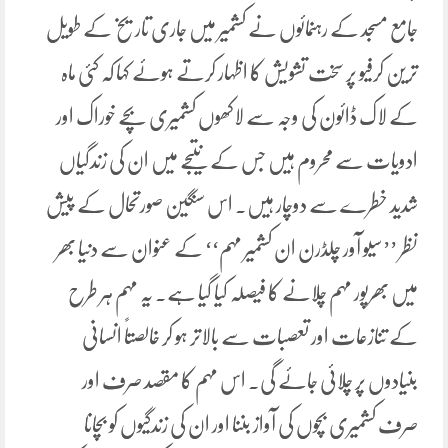
جامع مسجد کے رہنمائوں نے کشمیر میں جاری تاریخ کے طویل
ترین کرفیو پر سخت تشویش کا اظہار کرتے ہوئے کہا کہ کئی ماہ
کے لاک ڈائون کی وجہ سے لاکھوں کشمیری بچے خوراک اور
ادویات سے محروم ہیں جس کے نتیجے میں ان کی زندگیاں
شدید خطرے سے دوچار ہیں۔ اس سنگین صورتحال کے پیش
نظر ’’سیو آور چلڈرن ان کشمیر مہم‘‘ کے عنوان سے دنیا بھر
میں بھرپور مہم چلانے کا فیصلہ کیا گیا ہے۔ یہ مہم ہر طرح
کے تنازعات اور تعصبات سے بالاتر ہو کر خالصتاً انسانی
بنیادوں پر چلائی جائے گی۔ اس مہم کا مقصد صرف اور
صرف کشمیری بچوں کی آواز بننا اور ان کی زندگیوں کو بچانا