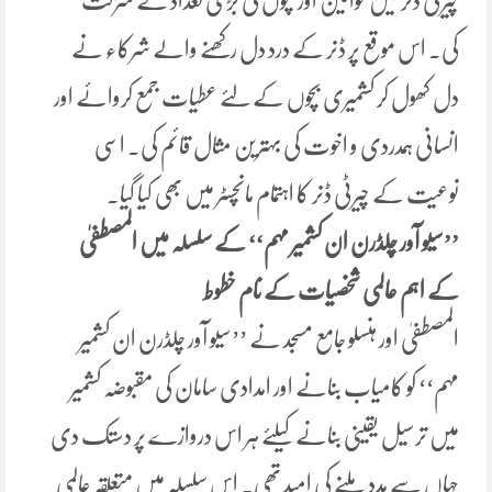
چیرٹی ڈنر میں خواتین اور بچوں کی بڑی تعداد نے شرکت
کی۔ اس موقع پر ڈنر کے درد دل رکھنے والے شرکاء نے
دل کھول کر کشمیری بچوں کے لئے عطیات جمع کروائے اور
انسانی ہمدردی و اخوت کی بہترین مثال قائم کی۔ اسی
نوعیت کے چیرٹی ڈنر کا اہتمام مانچسٹر میں بھی کیا گیا۔
’’سیو آور چلڈرن ان کشمیر مہم‘‘ کے سلسلہ میں المصطفیٰ
کے اہم عالمی شخصیات کے نام خطوط
المصطفیٰ اور ہنسلو جامع مسجد نے ’’سیو آور چلڈرن ان کشمیر
مہم‘‘ کو کامیاب بنانے اور امدادی سامان کی مقبوضہ کشمیر
میں ترسیل یقینی بنانے کیلئے ہر اس دروازے پر دستک دی
جہاں سے مدد ملنے کی امید تھی۔ اس سلسلہ میں متعلقہ عالمی