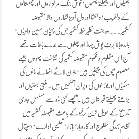
جھیلوں اور اچھلتے چشموں‘ خوش رنگ مرغزاروں اور چمنستانوں
کے دلفریب‘ دلکشا اور دل آویز نظاروں والا مقبوضہ
کشمیر۔۔۔ وہ جنت نظیر خطہ کشمیر جس کی پہچان حسین وادیاں‘
بلندوبالا برف پوش پہاڑ اور پھلوں سے لدے باغات تھے
آج اس مظلوم و محکوم مقبوضہ کشمیر کی شناخت پھولوں جیسے
معصوم بچوں کی چیخیں ہیں‘ جوان لاشے اٹھائے مائوں کی
سسکیاں اور بوڑھوں کی ویران آنکھیں ہیں۔ مٹتی بستیاں اور
بڑھتے پھیلتے قبرستان ہیں۔ پچھلے کئی ماہ سے مسلسل جاری
تاریخ کے طویل ترین کرفیو کے باعث مقبوضہ کشمیر میں
نظام زندگی مفلوج اور کاروبار‘ بازار‘ تعلیمی ادارے‘ ہسپتال