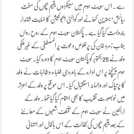
ہے۔ اس سویٹ ہوم میں سینکڑوں یتیم بچوں کی مفت
رہائش‘ بہترین کھانے اور کوالٹی ایجوکیشن کا نہایت شاندار
بندوبست کیا گیا ہے۔ پاکستان سویٹ ہوم کے روح رواں
جناب زمرد خان کی پرخلوص دعوت پر المصطفیٰ کے غیرملکی
وفد نے 25 اکتوبر کو پاکستان سویٹ ہوم کا دورہ کیا۔ سویٹ
ہوم پہنچنے پر اس ادارہ کے باوردی طلباء و طالبات نے وفد
کا پرتپاک اور والہانہ استقبال کیا۔ اس موقع پر وفد کے اعزاز
میں خوبصورت تقریب کا بھی اہتمام کیا گیا تھا۔ وفد کے
اراکین نے سویٹ ہوم کے مختلف شعبوں کے معائنے
کے بعد یتیم بچوں کی کفالت کے اس باکمال اور انتہائی