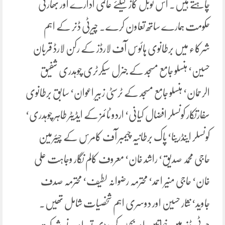
چاہتے ہیں۔ اس نوبل کاز کیلئے عالمی ادارے اور بھارتی
حکومت ہمارے ساتھ تعاون کرے۔ چیرٹی ڈنر کے اہم
شرکاء میں برطانوی ہائوس آف لارڈز کے رکن لارڈ قربان
حسین‘ ہنسلو جامع مسجد کے جنرل سیکرٹری چوہدری شفیق
الرحمان‘ ہنسلو جامع مسجد کے ٹرسٹی زبیر اعوان‘ سابق برطانوی
سفارتکار کونسلر افضال کیانی‘ اردو ٹائمز کے ایڈیٹر طاہر چوہدری‘
کونسلر اینڈرینا‘ پاک برطانیہ چیمبر آف کامرس کے چیئرمین
حاجی محمد صدیق‘ راشد خان‘ معروف کالم نگار وجاہت علی
خان‘ حاجی منیر احمد‘ محترمہ رضوانہ لطیف‘ محترمہ صدف
جاوید‘ نثار حسین اور دوسری اہم شخصیات شامل تھیں۔