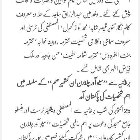
المصطفیٰ کے وفد میں شامل تمام خواتین و حضرات کو تحائف
پیش کئے گئے۔ وفد میں عبدالرزاق ساجد کے علاوہ معروف
کالم نگار تنویر قیصر شاہد‘ محمد نواز کھرل‘ المصطفیٰ کی ٹرسٹی اور
معروف سماجی و فلاحی شخصیت محترمہ روبینہ خواجہ‘ محترمہ
جنت الفردوس‘ محترمہ شمامہ لطیف‘ حسن جاوید اور ملک
فیاض اطہر بھی شامل تھے۔
برطانیہ سے ’’سیو آور چلڈرن ان کشمیر مہم‘‘ کے سلسلہ میں
اہم شخصیات کی پاکستان آمد
25 اکتوبر کی شب برطانیہ سے المصطفیٰ ویلفیئر ٹرسٹ اور ہنسلو
جامع مسجد کی دعوت پر اہم عالمی شخصیات ’’سیو آور چلڈرن
ان کشمیر کارروان‘‘ میں شرکت کیلئے خصوصی طور پر پاکستان