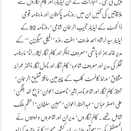
پیش کی گئی۔ اخبارات کے جن ایڈیٹرز اور کالم نگاروں سے
ملاقاتیں کی گئیں ان میں روزنامہ پاکستان اور ماہنامہ قومی
ڈائجسٹ کے ایڈیٹر مجیب الرحمان شامی‘ روزنامہ 92 کے
ایڈیٹر سید ارشاد احمد عارف‘ ہفت روزہ ’’فیملی میگزین‘‘ کے
مدیر خالد بہزاد ہاشمی‘ معروف اینکر اور کالم نگار ایثار رانا‘ ماہنامہ
تفکر کی مدیر اور معروف شاعرہ‘ کالم نگار اور ناول نگار ڈاکٹر عمرانہ
مشتاق‘ ورلڈ کالمسٹ کلب کے چیئرمین حافظ شفیق الرحمان‘
ممتاز کالم نگار اور شاعر ناصر بشیر‘ ناصف اعوان‘ ذبیح اللہ بلگن‘
علی اصغر عباس‘ عبدالستار اعوان‘ مبین سلطان‘ اعظم ملک
شامل تھے۔ کالم نگاروں‘ مدیران اور شاعروں و ادیبوں نے
المصطفیٰ کی ’’سیو آور چلڈرن ان کشمیر مہم‘‘ کا خیر مقدم کیا اور