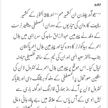
دورہ
’’سیو آور چلڈرن ان کشمیر مہم‘‘ اور 26 اکتوبر کے کشمیر
ریلیف کاروان کی تیاریوں کے دوران المصطفیٰ ویلفیئر ٹرسٹ
کے وفد نے چیئرمین عبدالرزاق ساجد کی سربراہی میں ہلال
احمر کے ہیڈکوارٹر کا دورہ کیا اور چیئرمین ہلال احمر پاکستان
جناب ڈاکٹر سعید الٰہی اور ان کی ٹیم کے ساتھ تفصیلی تبادلہ
خیال کیا۔ اس موقع پر چیئرمین ہلال احمر نے کنٹرول لائن کی
سنگین صورتحال پر المصطفیٰ کے وفد کو بریفنگ دی اور بتایا کہ
کنٹرول لائن پر آئے روز بھارتی فائرنگ اور گولہ باری سے
ایل او سی کے آس پاس کے علاقہ میں بے پناہ جانی و مالی