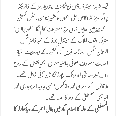
قیصر شاہد‘ سینٹر فار پیس ڈیویلپمنٹ اینڈ ریفارمز کے ڈائریکٹر
پروگرامز ڈاکٹر وقاص علی‘ جموں و کشمیر ہیومن رائٹس کمیشن
کے چیئرمین ہمایوں زمان مرزا‘ معروف کالم نگار مظہر برلاس‘
متروکہ وقف املاک کے سینٹرل بورڈ کے ممبر ڈاکٹر شمس
الرحمان شمس‘ روزنامہ خبریں آزاد کشمیر کے بیوروچیف امتیاز
احمد بٹ‘ معروف صحافی جہانگیر منہاس‘ تکبیر چینل کے روح
رواں نیئر صدیقی اور دبنگ رپورٹر ٹکا خان ثانی شامل تھے۔
ملاقاتوں کے دوران محمد نوازکھرل‘ حسن جاوید اور چوہدری محمد
اکبر بھی المصطفیٰ کے وفد کا حصہ تھے۔
المصطفیٰ کے وفد کا اسلام آباد میں ہلال احمر کے ہیڈکوارٹر کا