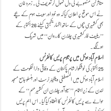
متاثرکن منصوبے کی دل کھول کر تعریف کی۔ زمرد خان
نے اس موقع پر اعلان کیا کہ وہ خود اور سویٹ ہوم کے بچے
بھی کشمیری بچوں کے ساتھ اظہار یکجہتی کیلئے 26 اکتوبر کے
’’ریلیف فار کشمیری چلڈرن کارروان‘‘ میں شریک
ہونگے۔
اسلام آباد ہوٹل میں پرہجوم پریس کانفرنس
25 اکتوبر کی خوشگوار شام پاکستان کے وفاقی دارالحکومت کے
اسلام آباد ہوٹل میں المصطفیٰ ویلفیئر ٹرسٹ اور ہنسلو جامع مسجد
لندن کے زیراہتمام ’’سیو آور چلڈرن ان کشمیر مہم‘‘ کے
حوالے سے پریس کانفرنس کا انعقاد کیا گیا۔ اس اہم پریس