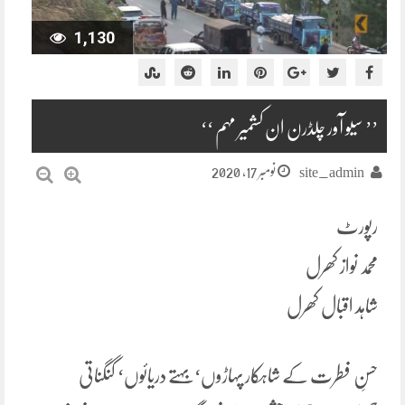
1,130
’’ سیو آور چلڈرن ان کشمیر مہم ‘‘
نومبر 17, 2020
site_admin
رپورٹ
محمد نواز کھرل
شاہد اقبال کھرل
حسنِ فطرت کے شاہکار پہاڑوں‘ بہتے دریائوں‘ گنگناتی