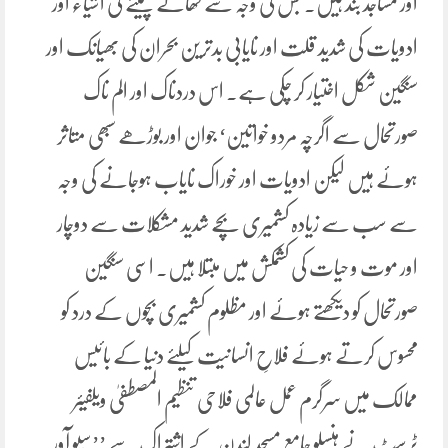
اور مساجد بند ہیں۔ جس کی وجہ سے کھانے پینے کی اشیاء اور
ادویات کی شدید قلت اور نایابی بدترین بحران کی بھیانک اور
سنگین شکل اختیار کر چکی ہے۔ اس دردناک اور الم ناک
صورتحال سے اگرچہ مردو خواتین‘ جوان اور بوڑھے سبھی متاثر
ہوئے ہیں لیکن ادویات اور خوراک نایاب ہوجانے کی وجہ
سے سب سے زیادہ کشمیری بچے شدید مشکلات سے دوچار
اور موت و حیات کی کشمکش میں مبتلا ہیں۔ اسی سنگین
صورتحال کو دیکھتے ہوئے اور مظلوم کشمیری بچوں کے درد کو
محسوس کرتے ہوئے فلاحِ انسانیت کیلئے دنیا کے بائیس
ممالک میں سرگرم عمل عالمی فلاحی تنظیم المصطفیٰ ویلفیئر
ٹرسٹ نے ہنسلو جامع مسجد لندن کے اشتراک سے ’’سیو آور