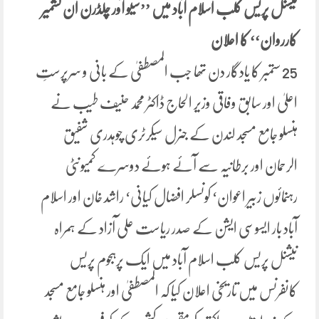
نیشنل پریس کلب اسلام آباد میں ’’سیو آور چلڈرن ان کشمیر
کارروان‘‘ کا اعلان
25 ستمبر کا یادگار دن تھا جب المصطفیٰ کے بانی و سرپرستِ
اعلیٰ اور سابق وفاقی وزیر الحاج ڈاکٹر محمد حنیف طیب نے
ہنسلو جامع مسجد لندن کے جنرل سیکرٹری چوہدری شفیق
الرحمان اور برطانیہ سے آئے ہوئے دوسرے کمیونٹی
رہنمائوں زبیر اعوان‘ کونسلر افضال کیانی‘ راشد خان اور اسلام
آباد بار ایسوسی ایشن کے صدر ریاست علی آزاد کے ہمراہ
نیشنل پریس کلب اسلام آباد میں ایک پرہجوم پریس
کانفرنس میں تاریخی اعلان کیا کہ المصطفیٰ اور ہنسلو جامع مسجد