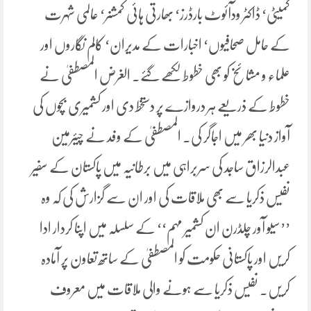
کمیٹی‘ ڈاکٹر ودآئوٹ بارڈرز‘ بھارتی ہائی کمشنر‘ عالمی شہرت
کے حامل صحافیوں‘ اخبارات کے مدیران‘ کالم نگاروں اور
علماء و مشائخ کو بھی خطوط لکھے گئے۔ الغرض المصطفیٰ نے
خطوط کے ذریعے ہر دروازے پر دستخط دی اور کشمیری بچوں کی
آواز دنیا بھر میں اجاگر کی۔ المصطفیٰ کے وفد نے چیئرمین
عبدالرزاق ساجد کی سربراہی میں برطانیہ میں پاکستان کے سفیر
نفیس ذکریا سے بھی ملاقات کی اور ان سے گزارش کی کہ وہ
’’سیو آور چلڈرن ان کشمیر مہم‘‘ کے سلسلہ میں اپنا کردار ادا
کریں اور پاکستانی حکومت کو المصطفیٰ کے ساتھ تعاون پر آمادہ
کریں۔ نفیس ذکریا سے ہونے والی ملاقات میں معروف