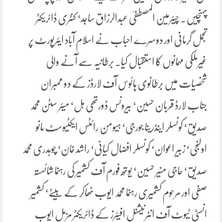
پہنچیں۔ چیئرمین المصطفیٰ عبدالرزاق ساجد‘ کنٹری ڈائریکٹر
تجمل گرمانی اور دوسرے احباب نے اسلام آباد ایئرپورٹ پر
غیرملکی مہمانوں کا استقبال کیا۔ برطانیہ سے آنے والی
شخصیات میں برطانوی ہائوس آف لارڈز کے دو ممبران
جناب لارڈ قربان حسین‘ بیرونس ڈورتھی ہل‘ میئر سٹن محمد
صدیق‘ کونسلر اینڈرینا جورجی‘ ہیومن رائٹس ایکٹیوسٹ مانو
اولنجی‘ زبیر اعوان‘ کونسلر افضال کیانی‘ راشد خان‘ چوہدری محمد
صدیق‘ حاجی منیر حسین‘ یوتھ فورم آف کشمیر کی رہنما شائستہ
صفی اور مرحوم کشمیری رہنما محمد ایوب ٹھاکر کے بیٹے‘ کشمیر
انسٹی ٹیوٹ آف انٹرنیشنل افیئرز کے ڈائریکٹر مزمل ایوب