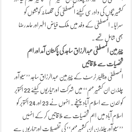
کشمیر بچوں کی دادرسی کیلئے المصطفیٰ کی مخلصانہ کوششوں کو
سراہا۔ المصطفیٰ کے وفد میں ملک فیاض اطہر اور حامد رضا
بھی شامل تھے۔
چیئرمین المصطفیٰ عبدالرزاق ساجد کی پاکستان آمد اور اہم
شخصیات سے ملاقاتیں
المصطفیٰ ویلفیئر ٹرسٹ کے چیئرمین عبدالرزاق ساجد ’’سیو آور
چلڈرن ان کشمیر مہم‘‘ میں شرکت اور تیاریوں کیلئے 22 اکتوبر
کو لندن سے اسلام آباد پہنچے۔ انہوں نے 23 اور 24 اکتوبر کو
اسلام آباد میں اہم شخصیات سے ملاقاتیں کر کے انہیں
’’سیو آور چلڈرن ان کشمیر مہم‘‘ کی تفصیلات اور تیاریوں سے