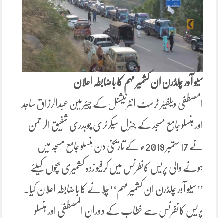
سیو آور چلڈرن ان کشمیر مہم کا باضابطہ اعلان
المصطفیٰ ویلفیئر ٹرسٹ انٹرنیشنل کے چیئرمین عبدالرزاق ساجد
اور ہنسلو جامع مسجد کے جنرل سیکرٹری چوہدری شفیق الرحمن
نے 17 ستمبر 2019ء کے تاریخی دن ہنسلو جامع مسجد میں
ہونے والی پریس کانفرنس میں کرفیو زدہ کشمیری بچوں کیلئے
’’سیو آور چلڈرن ان کشمیر مہم‘‘ چلانے کا باضابطہ اعلان کیا۔
پریس کانفرنس سے خطاب کے دوران المصطفیٰ اور ہنسلو