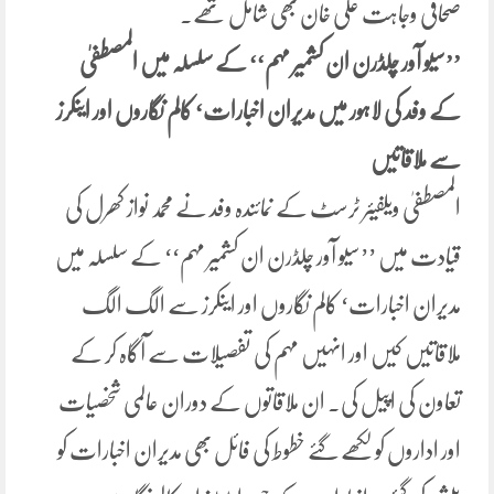
صحافی وجاہت علی خان بھی شامل تھے۔
’’سیو آور چلڈرن ان کشمیر مہم‘‘ کے سلسلہ میں المصطفیٰ
کے وفد کی لاہور میں مدیران اخبارات‘ کالم نگاروں اور اینکرز
سے ملاقاتیں
المصطفیٰ ویلفیئر ٹرسٹ کے نمائندہ وفد نے محمد نواز کھرل کی
قیادت میں ’’سیو آور چلڈرن ان کشمیر مہم‘‘ کے سلسلہ میں
مدیران اخبارات‘ کالم نگاروں اور اینکرز سے الگ الگ
ملاقاتیں کیں اور انہیں مہم کی تفصیلات سے آگاہ کر کے
تعاون کی اپیل کی۔ ان ملاقاتوں کے دوران عالمی شخصیات
اور اداروں کو لکھے گئے خطوط کی فائل بھی مدیران اخبارات کو