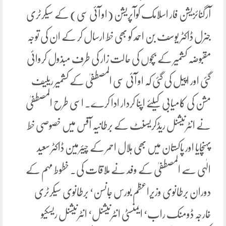
آرگنائزیشن فار اسلامک کوآپریشن (او آئی سی) کے سیکرٹری
جنرل ڈاکٹر یوسف بن احمد کو بھی خط ارسال کر کے ان کی توجہ
مقبوضہ کشمیر کے بچوں کی حالت زار کی طرف مبذول کروائی
گئی اور اپیل کی گئی کہ او آئی سی المصطفیٰ کے کشمیر ریلیف
مشن کی کامیابی کیلئے اپنا کردار ادا کرے۔ اسی طرح المصطفیٰ
نے انٹرنیشنل ریڈکریسنٹ کے برطانیہ آفس میں خصوصی خط
پہنچایا اور پاکستان میں بھی ہلال احمر کے چیئرمین ڈاکٹر سعید
الٰہی سے المصطفیٰ کے وفد نے ملاقات کی۔ خطوط مہم کے
دوران برطانوی وزیراعظم بورس جانسن‘ برطانوی سیکرٹری
خارجہ ڈومنک راب‘ ایمنسٹی انٹرنیشنل‘ انٹرنیشنل ریسکیو