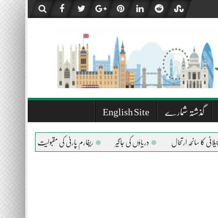
گذشتہ شمارے
English Site
ل
دریاؤں کی جاگیر
ریفارم پارٹی کی مقبولیت کیوں ؟
پیغمبر اسلام صلی ال