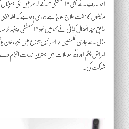
احمد عارف نے بھی “المصطفی” کے لاہور میں آئی ہسپتال کا 
مریضوں کا مفت علاج ہو رہا ہے ہماری دعا ہے کہ اللہ تعالی
سابق میئر افضال کیانی نے کہا میں خود “المصطفی ویلفیئر ٹر
سال سے جاری فلسطین / اسرائیل تنازع میں غزہ ، خان یونس میں
امراض چشم اور دیگر معاملات میں بہترین خدمات انجام دے رہ
شرکت کی۔