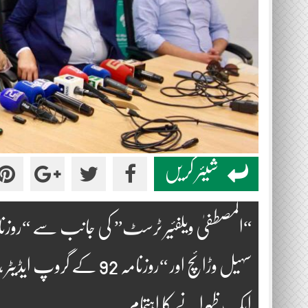
شیئر کریں
“المصطفیٰ ویلفئیر ٹرسٹ” کی جانب سے “روزنام
سہیل وڑائچ اور “روزنامہ 
ایک ظہرانے کا اہتمام