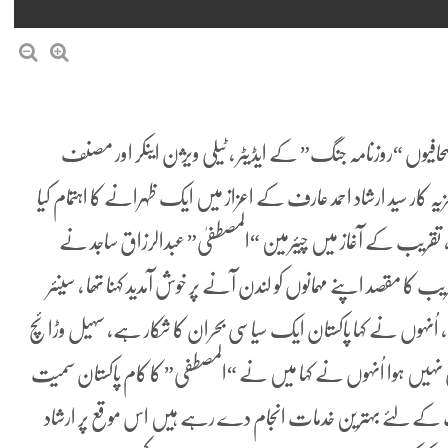
افیوں “روزنامہ جنگ” کے ایڈیٹر ، ٹیلی ویژن اینکر اور مصنف
یٹر ، کالمسٹ ،تجزیہ کار سید ارشاد احمد عارف کے اعزاز میں ایک ظہرانے کا اہتمام کیا
، تقریب کے آغاز میں چیئرمین “المصطفیٰ” عبدالرزاق ساجد نے
یب کا مقصد اپنے مہمانوں کو لندن آنے پر خوش آمدید کہنا تھا ، سینئر
کی، اُنہوں نے کہا پاکستان ایک سیاسی بحران کا شکار ہے، سہیل وڑائچ
ھی نہیں ہوا اُنہوں نے کہا میں نے “المصطفی” کا کام پاکستان سمیت
نیت کے لئے بہترین خدمات انجام دے رہے ہیں اس موقع پر ارشاد