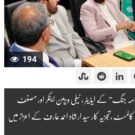
194
ہ جنگ” کے ایڈیٹر ، ٹیلی ویژن اینکر اور مصنف
92 کے گروپ ایڈیٹر ، کالمسٹ ،تجزیہ کار سید ارشاد احمد عارف کے اعزاز میں