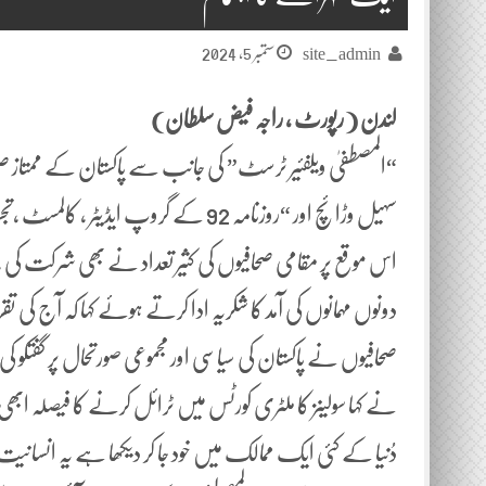
ستمبر 5, 2024
site_admin
لندن ( رپورٹ ، راجہ فیض سلطان)
“المصطفیٰ ویلفئیر ٹرسٹ” کی جانب سے پاکستان کے ممتاز صح
سہیل وڑائچ اور “روزنامہ 92 کے گروپ ایڈ
اس موقع پر مقامی صحافیوں کی کثیر تعداد نے بھی شرکت کی 
دونوں مہمانوں کی آمد کا شکریہ ادا کرتے ہوئے کہا کہ آج کی تقر
صحافیوں نے پاکستان کی سیاسی اور مجموعی صورتحال پر گفتکو 
نے کہا سولینز کا ملٹری کورٹس میں ٹرائل کرنے کا فیصلہ اب
دُنیا کے کئی ایک ممالک میں خود جا کر دیکھا ہے یہ انسا