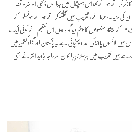
زکر کرتے ہوئے کہا اس ہسپتال میں ہزاروں دُکھی اور ضرورتمند
ٰ ان کی مزید مدد فرمائے، تقریب میں گفتگو کرتے ہوئے ہونسلو کے
سٹ “ کے بیشمار منصوبوں کا چشم دید گواہ ہوں اس تنظیم نے کوئی ایک
 لاکھوں پاؤنڈ کی امداد پہنچائی ہے یہ پاکستان اور آزاد کشمیر میں
ے ہیں تقریب میں بیرسٹر زبیر اعوان اور راجہ جاوید اختر نے بھی