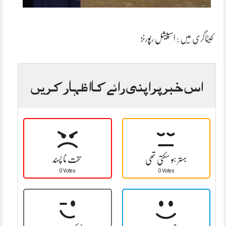
کیٹاگری میں :
اسپیشل رپورٹز
اس خبر پر اپنی رائے کا اظہار کریں
بہتر ہو سکتی تھی
سخت نا پسند
0 Votes
0 Votes