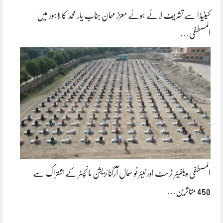
کینیڈا سے تشریف لائے ہوئے معزز مہمان جناب یار محمد کا لاہور میں
المصطفیٰ…
المصطفیٰ ویلفیئر ٹرسٹ اور ٹیئر ٹو سمال آرگنائزیشن مانچسٹر کے اشتراک سے
450 متاثرین…