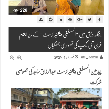
228
بنگلہ دیش میں “المصطفیٰ ویلفئیر ٹرسٹ” کے زیر اہتمام
فری آئی کیمپ کی تصویری جھلکیاں
فروری 4, 2025
site_admin
چیئرمین المصطفیٰ ویلفئیر ٹرسٹ عبدالرزاق ساجد کی خصوصی
شرکت