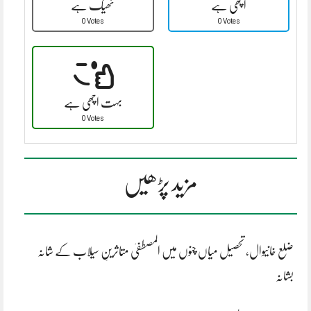
اچھی ہے
ٹھیک ہے
0 Votes
0 Votes
بہت اچھی ہے
0 Votes
مزید پڑھیں
ضلع خانیوال، تحصیل میاں چنوں میں المصطفیٰ متاثرینِ سیلاب کے شانہ
بشانہ