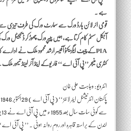
ہے ۔
قومی ائر لائن ہارڈ ورک سے سمارٹ ورک کی طرف تیزی س
آجکل سسٹم کام کرتا ہے، ہمیں پیپر ورک چھوڑ کر ڈیجیٹل ورک کی
PIAکے چیف ایگزیکٹو آفیسر ارشد محمود ملک نے ادارے کا خسارہ ختم کرنے کیلئے بہترین اصلاحات متعارف کروائیں ۔
کنٹری منیجر ’’پی آئی اے ‘‘ فار یوکے اینڈ آئر لینڈ تیمور ملک 
انٹرویو : وجاہت علی خان
پ
سے