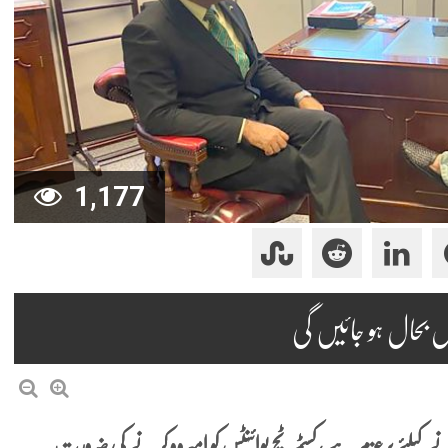
1,177
س بحال ہو جائیں گی
 کیلئے پُرعزم ہے ، کسٹمر ٹچ پوائنٹس کو امپروو کرنے کی ضرورت