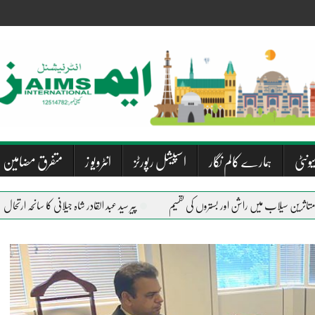
یونٹی
ہمارے کالم نگار
اسپیشل رپورٹز
انٹرویو ز
متفرق مضامین
پیر سید عبد القادر شاہ جیلانی کا سانحہ ارتحال
دریاؤں کی 