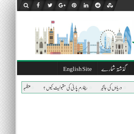
گذشتہ شمارے
English Site
جاگیر
ریفارم پارٹی کی مقبولیت کیوں ؟
پیغمبر اسلام صلی اللہ علیہ وسلم کی حیات