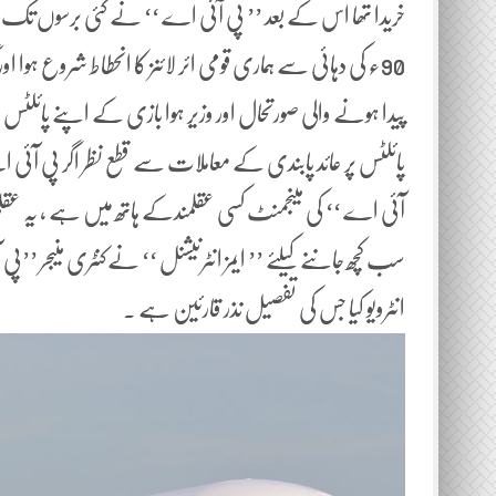
خریدا تھا اس کے بعد ’’ پی آئی اے ‘‘ نے کئی برسوں تک ایشیا 
پیدا ہونے والی صورتحال اور وزیر ہوا بازی کے اپنے پائل
پائلٹس پر عائد پابندی کے معاملات سے قطع نظر اگر پی آئ
آئی اے ‘‘ کی مینجمنٹ کسی عقلمندکے ہاتھ میں ہے ، یہ عقلمن
سب کچھ جاننے کیلئے ’’ ایمز انٹرنیشنل ‘‘ نےکنٹری منیجر ’’پی
انٹرویو کیا جس کی تفصیل نذر قارئین ہے ۔