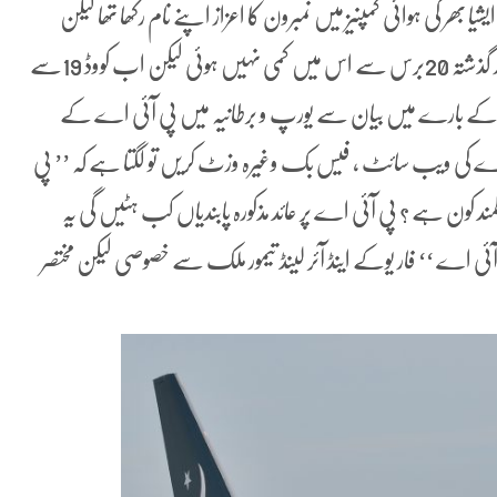
بھر کی ہوائی کمپنیز میں نمبرون کا اعزاز اپنے نام رکھا تھا لیکن
90ء کی دہائی سے ہماری قومی ائر لائنز کا انحطاط شروع ہوا اور گذشتہ 20برس سے اس میں کمی نہیں ہوئی لیکن اب کووڈ 19سے
ٹس کے بارے میں بیان سے یورپ و برطانیہ میں پی آئی اے کے
ی اے کی ویب سائٹ ، فیس بک وغیرہ وزٹ کریں تو لگتا ہے کہ ’’ پی
د کون ہے ؟ پی آئی اے پر عائد مذکورہ پابندیاں کب ہٹیں گی یہ
 آئی اے ‘‘ فار یوکے اینڈ آئر لینڈ تیمور ملک سے خصوصی لیکن مختصر