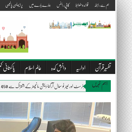
Skip
ہم سے رابطہ
قوائد و ضوابط
کاپی رائٹس
ہمارے بارے میں
پرائیویسی پالیسی
to
content
تفسیرقرآن
اداریہ
دانش کدہ
عالم اسلام
پاکستانی کم
اہم خبریں
المصطفیٰ ویلفیئر ٹرسٹ اور ٹیئر ٹو سمال آرگنائزیشن مانچسٹر کے اشتراک سے 450 متاثرین سیلاب میں راشن اور بستروں کی تقسیم