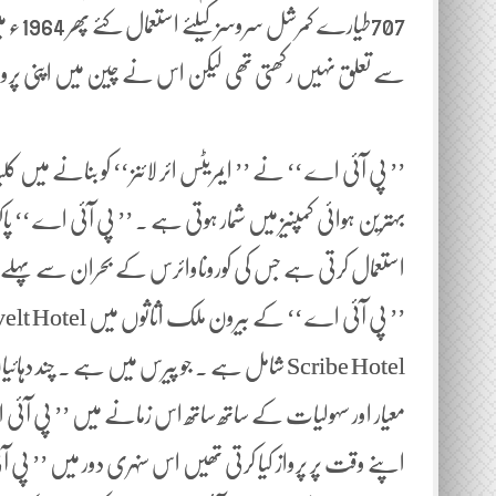
707طی
سے تعلق نہیں رکھتی تھی لیکن اس نے چین میں اپنی پرواز
Scribe Hotel شامل ہے ۔ جو پیرس میں ہے ۔ چند دہائ
اپنے وقت پر پرواز کیا کرتی تھیں اس سنہری دور میں ’’ پی آ