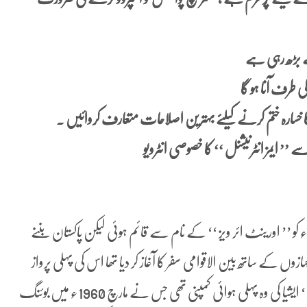
ے بڑھ رہی ہے
 طرف آنا ہو گا
سے ’’ ایمز انٹرنیشنل ‘‘ کا خصوصی انٹرویو
اکستان انٹرنیشنل ایئر لائنز ‘‘ (پی آئی اے ) 29اکتوبر 1946ء کو ’’ اورینٹ ائر ویز ‘‘ کے نام سے قائم ہوئی لیکن پاکستان بننے
 کوئی سات سال بعد 1955ء میں پی آئی اے نے 13جہازوں کے ساتھ بین الاقوامی سفر کا آغاز کر دیا تھا اس کی پہلی پرواز
لندن کے براستہ قاہرہ اور روم روانہ ہوئی ۔ ’’ پی آئی اے ‘‘ ایشیا کی وہ پہلی ہوائی کمپنی تھی جس نے مارچ 1960ء میں بوئنگ