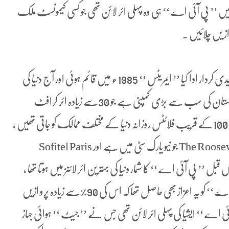
ارے کمرشل سروسز کیلئے استعمال کئے پھر 1964ء میں ’’ پی آئی اے ‘‘ ہی وہ پہلی ائر لائن تھی جو کسی کیمونسٹ ملک
 یں چلائیں ۔
’’ پی آئی اے ‘‘ نے ’’ ایمریٹس ائر لائنز ‘‘ کو بنانے میں کلیدی کردار ادا کیا ’’ ایمریٹس ‘‘ 1985ء میں قائم ہوئی اور آج دنیا کی
بہترین ہوائی کمپنیز میں شمار ہوتی ہے ۔ ’’ پی آئی اے ‘‘ پاکستان کی سب سے بڑی کمپنی ہے جو 30سے زیادہ ائر کرافٹ
استعمال کرتی ہے جس کی کوروناوائرس کے بحران سے پہلے 100کے قریب فلائٹس روزانہ دنیا کے مختلف ممالک کو جاتی تھیں ،
’’ پی آئی اے ‘‘ کے بیرون ملک اثاثوں میں The Roosevelt Hotel جو نیو یارک سٹی میں ہے اور Sofitel Paris
یاں قبل ’’ پی آئی اے ‘‘ کا شمار دنیا کی بہترین ائر لائنز میں ہوتا تھا ،
معیار اور سہولیات کے ساتھ ساتھ اس زمانے میں ’’ پی آئی اے ‘‘ کو یہ اعزاز بھی حاصل تھا کہ اس کی 90%سے زیادہ پرو ازیں
ئی اے ‘‘ ایشیا کی پہلی ائر لائن تھی جس نے ’’ جیٹ ‘‘ ہوائی جہاز