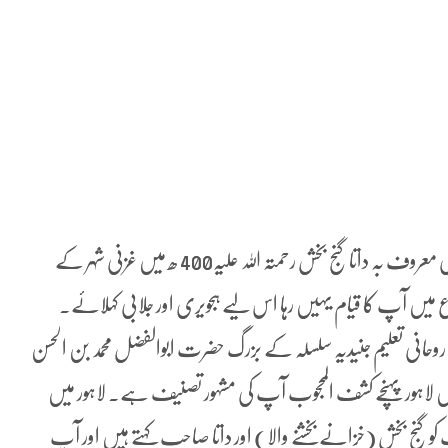
حضرت سید ابوالحسن علی بن عثمان الجلابی الہجویری ثم لاہوری معروف بہ داتا گنج بخش رحمتہ اللہ علیہ400 ھ میں غزنی شہر کے
ں آپ کا قیام یہیں رہا اس لیے ہجویری اور جلابی کہلائے۔
وحانی تعلیم جنیدیہ سلسلہ کے بزرگ حضرت ابوالفضل محمد بن الحسن
تہ اللہ علیہ سے پائی۔ مرشد کے حکم سے 1039ء میں لاہور پہنچے کشف المحجوب آپ کی مشہور تصنیف ہے۔ لاہور میں
کو گنج بخش (خزانے بخشنے والا) اور داتا صاحب کہتے ہیں اور آپ