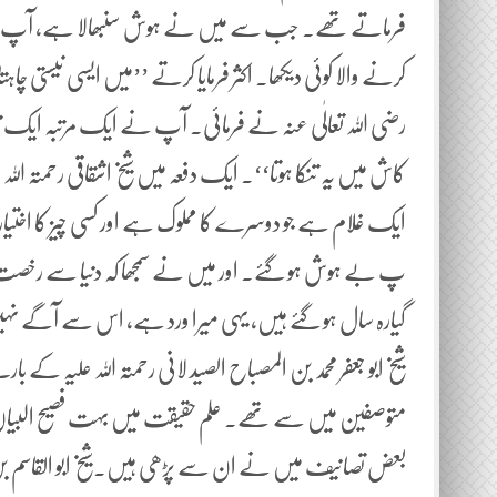
فرماتے تھے۔ جب سے میں نے ہوش سنبھالا ہے، آپ کے مان
کرنے والا کوئی دیکھا۔ اکثر فرمایا کرتے ’’میں ایسی نیستی چ
رضی اللہ تعالٰی عنہ نے فرمائی۔ آپ نے ایک مرتبہ ایک تنک
کاش میں یہ تنکا ہوتا‘‘۔ ایک دفعہ میں شیخ اشقاقی رحمتہ الل
ایک غلام ہے جو دوسرے کا مملوک ہے اور کسی چیز کا اختیار ن
پ بے ہوش ہو گئے۔ اور میں نے سمجھا کہ دنیا سے رخصت ہ
گیارہ سال ہو گئے ہیں، یہی میرا ورد ہے، اس سے آگے نہی
شیخ ابو جعفر محمد بن المصباح الصید لانی رحمتہ اللہ علیہ ک
متوصفین میں سے تھے۔ علم حقیقت میں بہت فصیح البیان
بعض تصانیف میں نے ان سے پڑھی ہیں۔شیخ ابو القاسم بن علی 