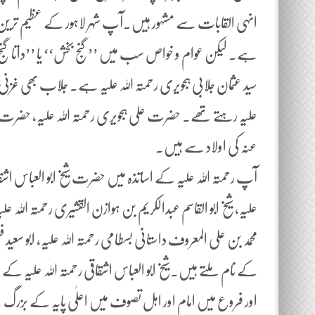
انہی القابات سے مشہور ہیں۔آپ شہر لاہور کے عظیم ترین بزرگ 
ہے۔ لیکن عوام و خواص سب میں ’’گنج بخش‘‘ یا ’’داتا گنج
سید عثمان جلابی ہجویری رحمتہ اللہ علیہ ہے۔ جلاب بھی غز
علیہ رہتے تھے۔ حضرت علی ہجویری رحمتہ اللہ علیہ، حضرت ز
عنہ کی اولاد سے ہیں۔
آپ رحمتہ اللہ علیہ کے اساتذہ میں حضرت شیخ ابو العباس اشقاقی ر
علیہ، شیخ ابو القاسم عبدالکریم بن ہوازن القشیری رحمتہ اللہ علیہ،
محمد بن علی المعروف داستانی بسطامی رحمتہ اللہ علیہ، ابو سعید فض
کے نام ملتے ہیں۔شیخ ابو العباس اشقاقی رحمتہ اللہ علیہ
اور فروع میں امام اور اہل تصوف میں اعلٰی پایہ کے بزر