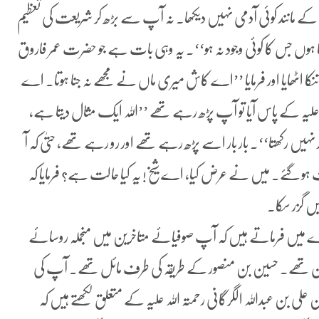
ند کوئی آدمی نہیں دیکھا۔ نہ آپ سے بڑھ کر شریعت کی تعظیم
اہتا ہوں جس کا کوئی وجود نہ ہو‘‘۔ یہ وہی بات ہے جو حضرت عمر فاروق
ا اٹھایا اور فرمایا ’’اے کاش میری ماں نے مجھے نہ جنا ہوتا۔ اے
ہ علیہ کے پاس آیا تو آپ پڑھ رہے تھے ’’اللہ ایک مثال دیتا ہے،
ہیں رکھتا‘‘۔ بار بار اسے پڑھ رہے تھے اور رو رہے تھے، حتیٰ کہ آ
و گئے۔ میں نے عرض کیا، اے شیخ! یہ کیا حالت ہے؟ فرمایا کہ
ں گزر سکا۔
ے بارے میں فرماتے ہیں کہ آپ صوفیائے متاخرین میں منجملہ روسائے
 تھے۔ حسین بن منصور کے طریقہ کی طرف مائل تھے۔ آپ کی
بن عبداللہ الگرگانی رحمتہ اللہ علیہ کے متعلق لکھتے ہیں کہ