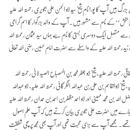
ہیں آپ کا پورا نام شیخ سیّد ابو الحسن علی ہجویری رحمتہ اللہ علیہ
 بخش‘‘ کے نام سے مشہور ہیں۔ آپ کے والد بزرگوار کا اسم گرامی
نی سے متصل ایک دوسری بستی کا نام ہے جہاں سید عثمان رحمتہ اللہ
ید رحمتہ اللہ علیہ کے واسطے سے حضرت امام حسین رضی اللہ تعالٰی
حمتہ اللہ علیہ، شیخ ابو جعفر محمد بن المصباح الصید لانی رحمتہ اللہ
 شیخ ابوالقاسم بن علی بن عبداللہ الگرگانی رحمتہ اللہ علیہ، ابو عبداللہ
ل اللہ بن محمد مہینی اور ابو احمد مظفر بن احمد بن حمدان رحمتہ اللہ علیہ
 کے بارے میں حضرت علی ہجویری بیان کرتے ہیں کہ آپ علم اصول
گ تھے۔ مجھے آپ سے بڑی محبت تھی اور آپ بھی مجھ پر سچی شفقت