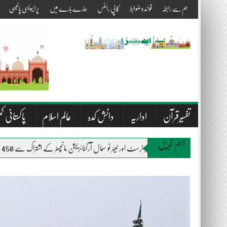
Skip
ہم سے رابطہ
قوائد و ضوابط
کاپی رائٹس
ہمارے بارے میں
پرائیویسی پالیسی
to
content
تفسیرقرآن
اداریہ
دانش کدہ
عالم اسلام
پاکستانی کم
اہم خبریں
المصطفیٰ ویلفیئر ٹرسٹ اور ٹیئر ٹو سمال آرگنائزیشن مانچسٹر کے اشتراک سے 450 متاثرین سیلاب میں راشن اور بستروں کی تقسیم