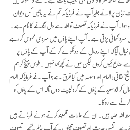
ٹھ کے ساتھ فقر کا دعویٰ بھی عجیب بات ہے۔ مجھے دیکھو کہ میں
 زبان پر لائے بغیر آپ نے فرمایا کہ تم نے یہ باتیں کس دیوان
ہوا۔ آپ نے فرمایا کہ تصوف تو اللہ سے دل لگانے کا نام ہے۔
ں سرد گھاٹی پڑتی ہے۔ آپ اپنے پاؤں میں سردی محسوس کر رہے
خیال آیا کہ اپنے رومال کے دو ٹکڑے کر کے آپ کے پاؤں پر
اسے ضائع کیوں کروں لیکن میں نے کچھ کہا نہیں۔ طوس پہنچ کر ہم
قّانی! الہام اور وسوسہ میں کیا فرق ہے؟ آپ نے فرمایا کہ الہام
ال کر ابو سعید کے پاؤں کے گرد لپیٹ دوں تاکہ اس کے پاؤں کو
ا کرنے سے روکا۔
رحمتہ اللہ علیہ ہیں۔ ان کے حالات قلمبند کرتے ہوئے فرماتے ہیں
ساتھ ہے۔ تفسیر، حدیث اور تصوف تینوں کے آپ عالم تھے۔ تصوف