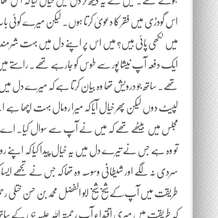
ہوئے تھے۔ میں نے یہ دیکھ کر دل میں خیال کیا کہ اس ٹھا
اس گودڑی میں فقر کا دعویٰ کرتا ہوں۔ لیکن میرے کوئی بات
میں لکھی پائی ہیں؟ میں اس پر اپنے دل میں بہت شرمندہ 
ایک دفعہ آپ نیشا پور سے طوس کو جارہے تھے۔ راستے می
تھے۔ ساتھ جو درویش تھا وہ بیان کرتا ہے کہ میرے دل میں 
لپیٹ دوں لیکن پھر خیال آیا کہ میرا رومال بہت اچھا ہے 
مجلس میں بیٹھے تھے کہ میں نے آپ سے سوال کیا۔ اے شیخ ح
تو وہ ہے جس نے تیرے دل میں یہ خیال پیدا کیا کہ اپنے روم
سردی نہ لگے اور شیطانی وسوسہ وہ تھا کہ جس نے تجھے ایس
طریقت میں آپ ؒکے شیخ شیخ ابو الفضل محمد بن حسن ختلی 
کہ طریقت میں میری اقتداء آپ رحمتہ اللہ علیہ ہی کے 