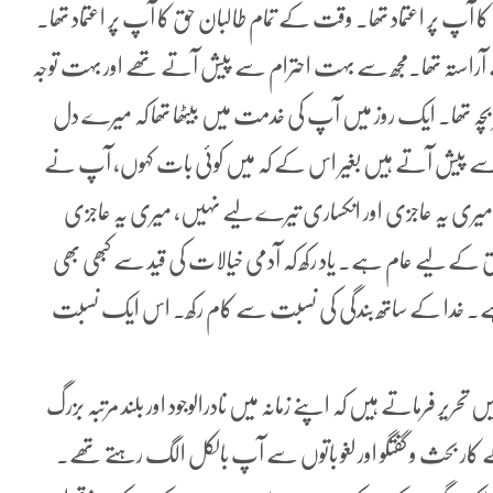
پ پر اعتماد تھا۔ وقت کے تمام طالبان حق کا آپ پر اعتماد تھا۔
سے آراستہ تھا۔مجھ سے بہت احترام سے پیش آتے تھے اور بہت توجہ
بچہ تھا۔ ایک روز میں آپ کی خدمت میں بیٹھا تھا کہ میرے دل
ری سے پیش آتے ہیں بغیر اس کے کہ میں کوئی بات کہوں، آپ نے
ی یہ عاجزی اور انکساری تیرے لیے نہیں، میری یہ عاجزی
ے لیے عام ہے۔ یاد رکھ کہ آدمی خیالات کی قید سے کبھی بھی
 ہے۔ خدا کے ساتھ بندگی کی نسبت سے کام رکھ۔ اس ایک نسبت
 تحریر فرماتے ہیں کہ اپنے زمانہ میں نادرالوجود اور بلند مرتبہ بزرگ
 کار بحث و گفتگو اور لغو باتوں سے آپ بالکل الگ رہتے تھے۔