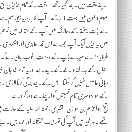
اپنے وقت میں بے نظیر تھے۔ وقت کے تمام طالبان حق کا آ
علوم و فنون میں بہت ماہر تھے۔ آپ کا ہر مرید زیور علم 
سے بات سنتے تھے، حالانکہ میں آپ کے مقابلہ میں نو عمر 
میں یہ خیال آیا کہ آپ مجھ سے اس قدر عاجزی اور انکسا
فرمایا ’’ اے میرے باپ کے دوست! خوب جان لے کہ میر
احوال کے بدلنے والے کے لیے ہے اور یہ تمام طالبان حق ک
رہائی حاصل نہیں کر سکتا۔ اس کے لیے بندگی کرنا لازمی
کے سوا دوسری تمام نسبتوں کو اپنے سے دور کر دے۔
شیخ ابو القاسم بن ہوازن القشیری رحمتہ اللہ علیہ کے حالات میں
تھے۔ ہر فن میں آپ کی تصانیف محققانہ اور عمدہ ہیں۔ بے