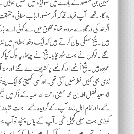
حسین بن منصور کے بارے میں صوفیاء میں بحثیں ہوتیں۔
بارگاہ تھے۔ آپ فرماتے کہ اگر منصور ارباب معافی وحقیقت م
اگر خدا کی درگاہ سے مردود تھا تو مخلوق میں سے کوئی اسے ب
ہیں۔ شیخ سہلکی بیان کرتے ہیں کہ ایک دفعہ بسطام میں ٹڈی
گئے۔ لوگوں نے بہت شور مچایا۔ شیخ نے پوچھا، یہ لوگ کیا
غمزدہ ہیں۔ شیخ اْٹھے اور کوٹھے پر تشریف لے گئے اور منہ ا
ٹڈی بھی کہیں نظر نہیں آتی تھی، اور کسی کھیتی کا ایک پتہ
ابو سعید فضل اللہ بن محمد مہینی رحمتہ اللہ علیہ کے ذکر م
تھے، اور تمام اہل زمانہ آپ کے گرویدہ تھے۔ بہت شاہانہ ز
گودڑی بہت میلی کچیلی تھی۔ آپ کے پاس پہنچا، تو آپ بہت 