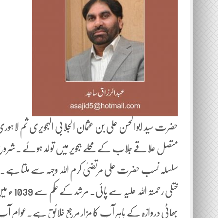
متصل علاقے جلاب کے محلے ہجویر میں تولد ہوئے ۔شروع می
سلسلہ نسب حضرت علی مرتضیٰ کرم اللہ وجہہ سے ملتا ہے۔ ر
ختلی رحم
بھاٹی دروازہ کے باہر آپ کا مزار مرجع خلائق ہے۔عوام آپ 