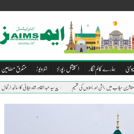
یونٹی
ہمارے کالم نگار
اسپیشل رپورٹز
انٹرویو ز
متفرق مضامین
پیر سید عبد القادر شاہ جیلانی کا سانحہ ارتحال
دریا