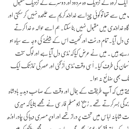
 ایک گروہ کے نزدیک وہ مردود اور دوسرے کے نزدیک مقبول
یں سے تھا تو کوئی چیز اسے خداوند کریم سے علیحدہ نہیں کر سکتی اور
ارگاہ خداوندی میں مقبول نہیں بنا سکتا۔ ہم اسے حوالہء خدا کرتے
 دل آیا۔ تمام درخت اور کھیت اس کے بیٹھنے کی وجہ سے سیاہ ہو
 کر رہے ہیں۔ میں نے عرض کیا کہ ٹڈی دل آیا ہے اور لوگ سخت
ٓسمان کی طرف کیا۔ اْسی وقت ٹڈی اْڑ گئی اور عصر کی نماز تک ایک
 تک بھی ضائع نہ ہوا۔
یں لکھتے ہیں کہ آپ طریقت کے جمال اور وقت کے صاحب دبدبہ بادشاہ
ندگی بسر کرتے تھے۔ زیخ ابو مسلم فارسی نے مجھے بتایا کہ میری
شاہانہ لباس میں تخت پر دراز تھے اور اوپر مصری دیبا کی چادر اوڑھ