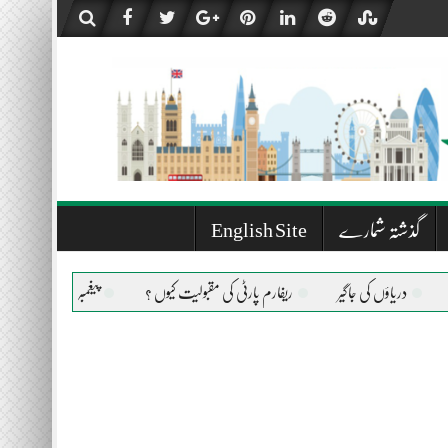
گذشتہ شمارے
English Site
ؤں کی جاگیر
ریفارم پارٹی کی مقبولیت کیوں ؟
پیغمبر اسلام صلی اللہ علیہ وسلم ک