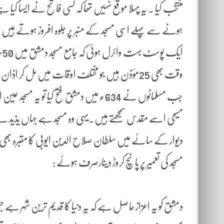
منتخب کیا ۔ یہ پہلا موقع نہیں تھا کہ کسی فاتح نے ایسا ک
ہونے سے پہلے اسی مسجد کے منبر پر جلوہ افروز ہوتے ہیں۔
ای
وقت بھی 25مؤذن ہیں جو مختلف اوقات میں مل کر اذان دیتے ہیں ۔خود بشارالاسد اسی مسجد میں عید کی نماز ادا کرتے تھے ۔
جب مسلمانوں نے 634ء میں دمشق فتح کیا تو 
مسیحی اسے مقدس سمجھتے ہیں۔یہی وہ مسجد ہے جہاں یذید نے
دیوار کے سائے میں سلطان صلاح الدین ایوبی کا مقبرہ بھ
مسجد کی تعمیر پر پانچ کروڑ دینارصرف ہوئے :
دمشق کو یہ اعزاز حاصل ہے کہ یہ دنیا کا قدیم ترین شہر ہے ج