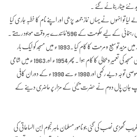
 نئے مینار بنائے گئے ۔
 لیا تو انہوں نے یہاں نماز جمعہ پڑھی اور اپنے نام کا خطبہ جاری کیا
۔ عثمانیوں نے اموی مسجد کو وقف میں بدل دیا جہاں عوام کی رہنمائی کے لیے حکومت کے 596نمائندے ہر وقت موجود رہتے ۔
1518ء میں دمشق کے عثمانی گورنر جانبردی الغزالی نے مسجد میں مزید توسیع و مرمت کا کام کیا ۔1893ء میں مسجد کو ایک بار
آتشزدگی نے آ لیا ۔1929ء میں فرانسیسیوں کے دور میں بھی مسجد کی تعمیر و بحالی کا کام ہوا ۔ پھر 1954ء اور 1963ء میں شامی
ریپبلک عہد میں مزید کام ہوا ۔ حافظ الاسد نے بھی مسجد کو خصوصی توجہ دیے رکھی اور 1980ء سے 1990ء کے دوران کافی
ایا جس پر یونیسکو نے تنقید بھی کی ۔2001میں پوپ جان پال دوم نے حضرت یحییٰ کے مزار پر حاضری دینے کے
یں ایک عجیب و غریب گھڑی نصب کی گئی جو نامور مسلمان ماہر نجوم ابن الساعاتی کی