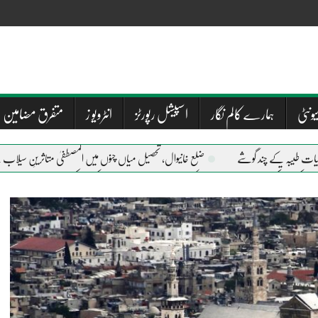
یونٹی
ہمارے کالم نگار
اسپیشل رپورٹز
انٹرویو ز
متفرق مضامین
ی حیات طیبہ کے چند گوشے
ضلع خانیوال، تحصیل میاں چنوں میں المصطفیٰ متاثرینِ سیلاب 
م ملتان کی وہ تحصیل جہاں سیلاب نے کچھ نہیں چھوڑا، تباہی و بربادی کی المناک داستانیں
سی
ہوئے معزز مہمان جناب یار محمد کا لاہور میں المصطفیٰ آئی ہسپتال ، المصطفیٰ دسترخوان اور المصط
پیر سید عبد القادر شاہ جیلانی کا سانحہ ارتحال