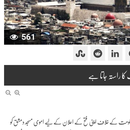
561
ا راستہ جاتا ہے
اسد حکومت کے خلاف اپنی فتح کے اعلان کے لیے اموی مسجد دمشق کو