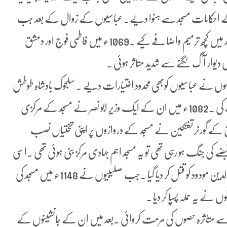
ء کے احکامات مسجد سے ہٹوا دیے۔ عباسیوں کے زوال کے بعد جب
970ء میں فاطمیوں نے دمشق فتح کیا تو انہوں نے بھی مسجد میں کچھ ترمیم واضافے کیے ۔1069ء میں فاطمی فوج اور دمشق
دیوار آگ لگنے سے شدید متاثر ہوئی ۔
و انہوں نے عباسیوں کوبھی محدود اختیارات دیے ۔ سلجوک بادشاہ طوطش
نے مسجد کو آگ سے ہونے والے نقصان پر اس کی مرمت کی ۔1082ء میں ان کے ایک وزیر ابو نصر نے مسجد کے مرکزی
دمشق کے گورنر تغتکین نے مسجد کے دروازوں پر اپنی تختیاں نصب
ے کی جنگ ہو رہی تھی تو یہ مسجد اہم جہادی مرکز بنی ہوئی تھی ۔اسی
دوران یہاں پر 1113ء میں موصل کے سلجوک گورنر شرف الدین مودود کو قتل کر دیا گیا ۔جب صلیبیوں نے 1148ء میں مسجد کی
ں نے یہ حملہ پسپا کر دیا ۔
 سے متاثرہ حصوں کی مرمت کروائی ۔بعد میں ان کے جانشینوں کے