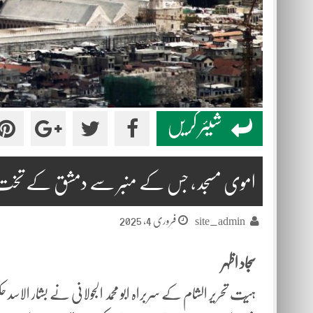
شیئر کریں
اموی مسجد ، جس کے منبر سے دمشق کے تخت ک
فروری 4, 2025
site_admin
سجاد اظہر
ہیٔت تحریر الشام کے سربراہ ابو محمد الجولانی نے بشار ال