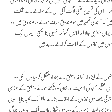
اور نگینوں سے آراستہ کیا گیا تھا ۔ مسجد میں چھ سو طلائی چراغ آویزاں کیے گئے تھے ۔مسجد کی تعمیر میں 12ہزار ایرانی ، ہندوستانی
ا تھا ۔ اس کی تعمیر پر کتنی لاگت آئی اس کے حوالے سے مختلف
 ہیں کہ مسجد کی تعمیر میں سو صندوق صرف ہوئے ہر صندوق میں دو
 یہاں مکٹری جالا اور ابابیل گھونسلا نہیں بنا سکتی ۔ یہاں بیک
ص حصوں میں نمازوں کے امامت کراتے رہے ہیں ۔
ہوں نے اپنا دارالخلافہ دمشق سے بغداد منتقل کر دیا یوں اگلی دو
ی اس عظیم مسجد کی اہمیت اور شان کو دیکھتے ہوئے دمشق کے عباسی
بن علی نے 780ء میں مسجد کے مشرقی حصے میں نمازوں کے اوقات بتانے والا ایک گنبد بنایا ۔نویں
رب جغرافیہ دان المقدسی کے بقول 831ء میں عباسی خلیفہ المامون کے دور میں شمالی جانب ایک اور مینار بنایا گیا