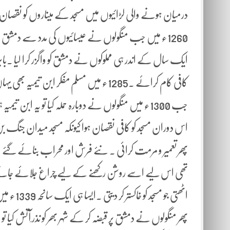
درمیان ہونے والی لڑائیوں میں مسجد کے میناروں کو نقصان پ
1260ء میں جب منگولوں نے عیسائیوں کی مدد سے دمشق پر 
کافی کام کرائے ۔1285ء میں مسلم مفکر 
جب 1300ء میں منگولوں نے دوبارہ حملہ کیا تو یہ ابن تی
پھر تعمیر و مرمت کرائی ۔ نئے فرش اور محراب بنائے گئے ۔ب
تھی اس لیے اسے روشن رکھنے کے لیے چراغ جلائے جاتے 