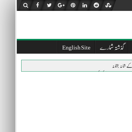
گذشتہ شمارے
English Site
کے شانہ بشانہ
لاب زدگان کے دکھ کو سکھ میں بدلنے کا سفر جاری
فیٰ پاکستان کے ہیڈ آفس کا وزٹ
دریاؤں کی جاگیر