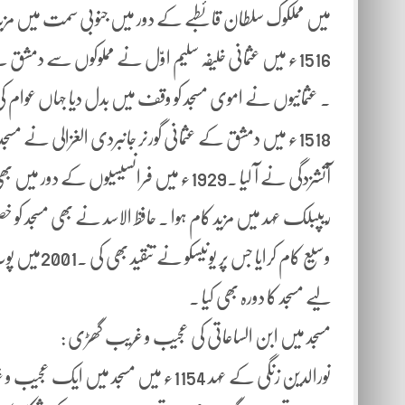
میں مملکوک سلطان قائطبے کے دور میں جنوبی سمت میں مزید
1516ء میں عثمانی خلیفہ سلیم اوّل نے مملوکوں سے دمشق لے
وسیع کام کر
لیے مسجد کا دورہ بھی کیا ۔
مسجد میں ابن الساعاتی کی عجیب و غریب گھڑی :
نورالدین زنگی کے عہد 1154ء میں مسجد م