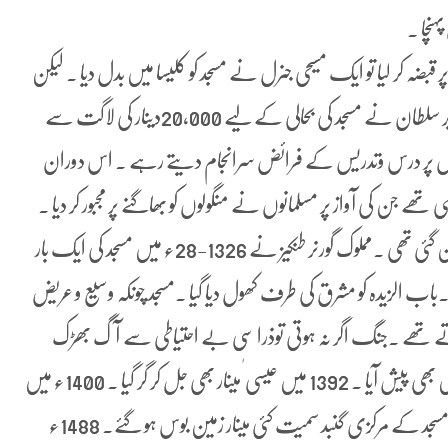
ہنچا ۔
قبضہ کر لیا تو ایک مسیحی جنرل نے مسجد کو کلیسا میں بدل دیا ۔ لیکن
ایک سال کے اندر ہی مملوکوں نے دمشق کو واگزر کرا لیا ۔بابر سلطان نے مسجد کی بحالی کے لیے 20,000دینار کی لاگت سے
ابن تیمیہ بھی یہاں پر درس وتدریس کے فرائض سرانجام دیتے رہے ۔ اس دوران
میہ ہی تھے جن کی آواز پر مسلمانوں نے منگولوں کو بھاگنے پر مجبور کر دیا ۔
اس دوران مسجد کو کافی نقصان ہوا کیونکہ مسجد میدان جنگ بن گئی تھی ۔مملوک گورنر طنکیز نے 1326-28ء میں مسجد کی ایک بار
اب الزیدہ کو مشرق کی طرف کھول دیا گیا ۔مسجد چونکہ وسیع و عریض
تھے ۔جنگ اگر نہ ہوتی توذرا سی بے احتیاطی سے آگ بھڑک
اٹھتی جو مسجد کو خاکستر کر دیتی ۔ایسا ہی ایک سانحہ 1339ء میں بھی پیش آیا ۔ 1392 میں عیسی ٰ مینار بھی جل کر گر گیا ۔ 1400ء میں
پھر منگولوں نے دمشق پر قبضہ کر کے شہر بھر کو نذر ِآتش کیا تو مسجد کے مرکزی گنبد سمیت کئی مینار زمین بوس ہو گئے۔ 1488ء