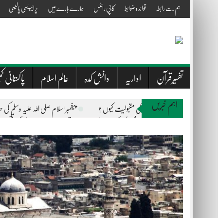
Skip
ہم سے رابطہ
قوائد و ضوابط
کاپی رائٹس
ہمارے بارے میں
پرائیویسی پالیسی
to
content
تفسیرقرآن
اداریہ
دانش کدہ
عالم اسلام
پاکستانی کم
اہم خبریں
ریفارم پارٹی کی مقبولیت کیوں ؟
پیغمبر اسلام صلی اللہ علیہ وسلم ک
جلال پور پیروالا المصطفیٰ کی خیمہ بستیوں میں مقیم متاثرین میں راشن کی تقسی
سیلاب زدگان کی خدمت کا سفر جاری ۔۔۔
کینیڈا سے تشریف لائے 
المصطفیٰ ویلفیئر ٹرسٹ اور ٹیئر ٹو سمال آرگنائزیشن مانچسٹر کے اشتراک سے 450 متاثرین سیلاب میں راشن اور بستروں کی تقسیم