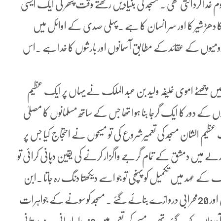
 خدا گردانتی تھی ۔ مسجد کی بنیادیں رکھتے وقت پتھر کی ایک ایسی
ا دھڑ شیر کا اور سر انسان کا ہے ۔پہلی صدی کے اوائل میں
رومیوں کے عقائد کے مطابق آسمانوں اور بارشوں کا خدا ہے ۔اس
ں خلفاء کے دور میں دمشق پایہ ٔ تخت قرا رپایا تو706ء میں چھٹے اموی خلیفہ ولید بن عبد الملک نے یہاں پر ایک عظیم
 کے دور کا ایک گرجا بنا ہوا تھا جس کے ساتھ مسلمانوں کا مصلیٰ
یم الشان مسجد کی تعمیرشروع کی تو مسیحوں نے احتجاج کیا جس پر
ے میں دمشق کے تمام گرجے واگزار کرنے کی یقین دہانی کرائی تو
 سلمان بن عبد المالک کے عہد میں تکمیل کو پہنچی تو جو اسے دیکھتا دنگ رہ جاتا ۔ابن
بطوطہ نے بھی اسے بے مثال قرار دیا ۔مسجد میں 68ستون اور 20محرابی دروازے بنائے گئے ۔ مسجد کو سونے کے جواہرات