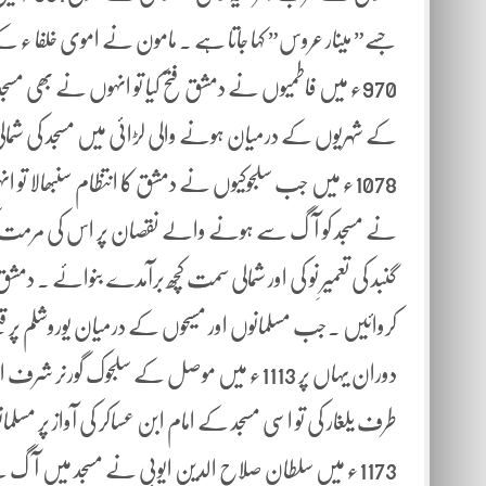
جسے” مینار عروس” کہا جاتا ہے ۔ مامون نے اموی خلفا 
کے شہریوں کے درمیان ہونے والی لڑائی میں مسجد کی شمالی 
1078ء میں جب سلجوکیوں نے دمشق کا انتظام سنبھالا ت
گنبد کی تعمیرِ نو کی اور شمالی سمت کچھ برآمدے بنوائے ۔ 
کروائیں ۔جب مسلمانوں اور مسیحوں کے درمیان یوروشلم پر قبض
طرف یلغار کی تو اسی مسجد کے امام ابن عساکر کی آواز پر مسلمانو
1173ء میں سلطان صلاح الدین ایوبی نے مسجد میں آگ