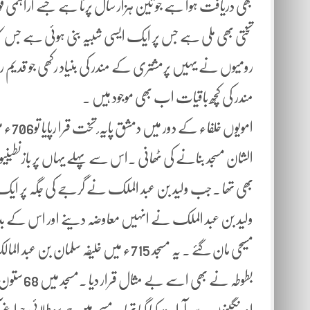
بھی دریافت ہوا ہے جو تین ہزار سال پرنا ہے جسے اراہمی قوم
تختی بھی ملی ہے جس پر ایک ایسی شبیہ بنی ہوئی ہے جس ک
رومیوں نے یہیں پرمشتری کے مندر کی بنیاد رکھی جو قدیم 
مندر کی کچھ باقیات اب بھی موجود ہیں ۔
امویو
الشان مسجد بنانے کی ٹھانی ۔اس سے پہلے یہاں پر بازنطینیوں
بھی تھا ۔جب ولید بن عبد الملک نے گرجے کی جگہ پر ایک عظ
ولید بن عبد الملک نے انہیں معاوضہ دینے اور اس کے بدل
مسیحی مان گئے ۔ یہ مسجد 715ء میں خلیفہ