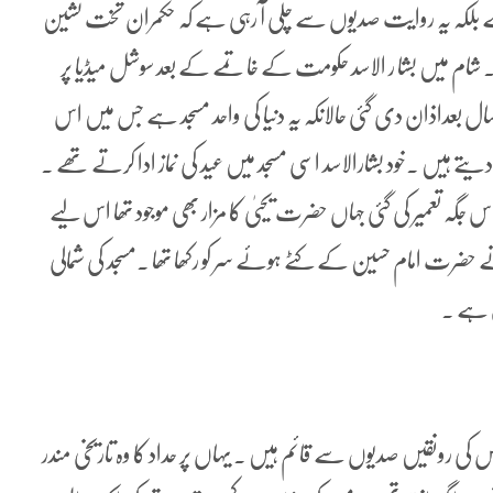
یا ہے بلکہ یہ روایت صدیوں سے چلی آ رہی ہے کہ حکمران تخت نشین
 شام میں بشا ر الاسد حکومت کے خاتمے کے بعد سوشل میڈیا پر
ک پوسٹ بہت وائرل ہوئی کہ جامع مسجد دمشق میں 50سال بعداذان دی گئی حالانکہ یہ دنیا کی واحد مسجد ہے جس میں اس
یہ مسجد عین اس جگہ تعمیر کی گئی جہاں حضرت یحییٰ کا مزار بھی موجود تھا اس لیے
 حضرت امام حسین کے کٹے ہوئے سر کو رکھا تھا ۔مسجد کی شمالی
ی ہے ۔
س کی رونقیں صدیوں سے قائم ہیں ۔ یہاں پر حداد کا وہ تاریخی مندر