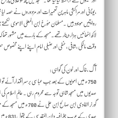
،یونانی اور مراکشی ماہرین تعمیرات اور مزدوروں نے حصہ لی
روایتیں موجود ہیں ۔مسلمان مؤرخ ابن المعلی الاموی لکھتے
لاکھ اٹھائیس ہزار دینار تھے۔مسجد کے بارے میں مشہور تھا کہ
وقت مالکی ،شافی ، حنفی اور حنبلی امام اپنے اپنے مخصو
آگ ،خاک اور خون کی گواہی :
750ء میں امویوں کے بعد جب عباسی برسر ِاقتدار آئے تو ان
صدیوں میں مسجد شاہی توجہ سے محروم رہی ۔ عالمِ اسلام ک
گورنر الفادی ابن صالح ا
صدی کے ع