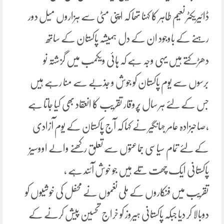
ڈائیریکٹر نعیم طاہر کا کہنا تھا کہ اپنی مٹی سے ہزاروں میل دور
رہنے کے باوجود ان کے دل ہمیشہ پاکستان کے ساتھ
دھڑکتے ہیں یہی وجہ ہے کہ ہائی ویکمب میں گزشتہ نو
برسوں سے یوم پاکستان کو جوش و جذبے سے منا رہے ہیں
جس کے لئے ہر سال پُروقار تقریب کا انعقاد بھی کیا جاتا ہے
،صاحبزادہ عامر جہانگیر نے کہا کہ آج پاکستان کے یوم آزادی
کے لئے تمام سیاسی جماعتوں سے تعلق رکھنے والے اووسیز
پاکستانی ایک چھت تلے ہیں جو خوش آئند ہے ،
تقریب میں فنکاروں کے ملی نغموں نے محفل کی خوشیوں کو
دوبالا کر دیا جبکہ پاکستانی ہیروز کو خراج تحسین پیش کرنے کے