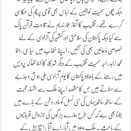
جبکہ بچوں سمیت خواتین کے لباس بھی قومی پرچم کی عکاسی
کر رہے تھے ، تقریب کا آغاز عمار ندیم نے تلاوت قرآن پاک
سے کیا جبکہ پاکستان کی سلامتی اور کشمیر کی آزادی کے لئے
خصوصی دُعائیں بھی کی گئیں ، اپنے خطاب میں سیاسی رہنما
محمد زاہد راجہ سمیت تقریب کے دیگر شُرکا، کا کہنا تھا کہ پردیس
میں رہنے کے باوجود پاکستان کا یوم آزادی ملی جوش و جذبے
سے مناتے ہیں جس کا مقصد اپنے ملک سے اظہار محبت
کے ساتھ ساتھ یہاں کی نئی نسل کو مادر وطن کے بارے میں
بتانا بھی ہے کہ کس طرح ہمارے بزرگوں کی لازوال قربانیوں
کے باعث یہ ملک وجود میں آیا ، اے آئی ایچ ایل کے