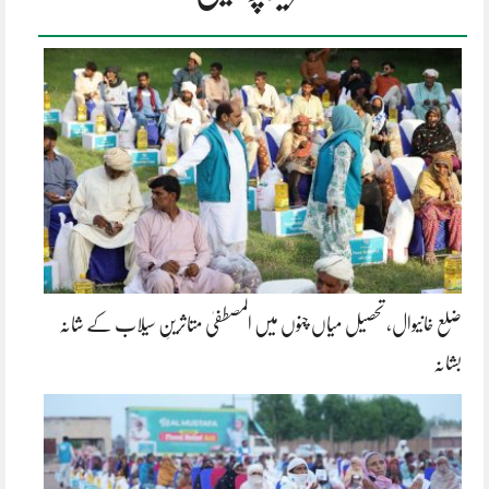
ضلع خانیوال، تحصیل میاں چنوں میں المصطفیٰ متاثرینِ سیلاب کے شانہ
بشانہ