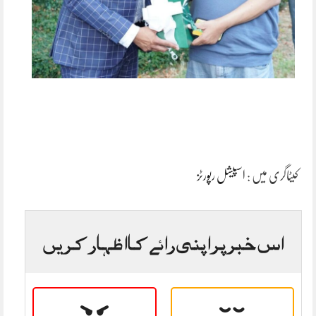
کیٹاگری میں :
اسپیشل رپورٹز
اس خبر پر اپنی رائے کا اظہار کریں