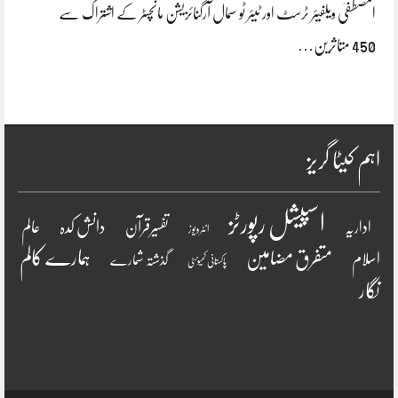
المصطفیٰ ویلفیئر ٹرسٹ اور ٹیئر ٹو سمال آرگنائزیشن مانچسٹر کے اشتراک سے
450 متاثرین…
اہم کیٹا گریز
اسپیشل رپورٹز
دانش کدہ
اداریہ
تفسیرقرآن
عالم
انٹرویو ز
ہمارے کالم
متفرق مضامین
اسلام
گذشتہ شمارے
پاکستانی کمیونٹی
نگار