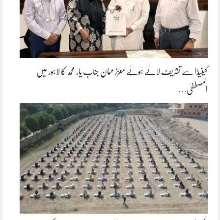
کینیڈا سے تشریف لائے ہوئے معزز مہمان جناب یار محمد کا لاہور میں
المصطفیٰ…