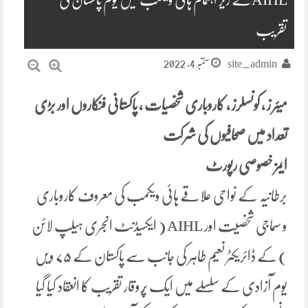
تقریب
ستمبر 4, 2022
site_admin
میئر ز ، کونسلرز ، کاروباری شخصیات ، پاکستانی فنکاروں اور بڑی
تعداد میں صحافیوں کی شرکت
ایمز خصوصی رپورٹ
برطانیہ کے نواحی علاقے ہائی ویکمب کی معروف کاروباری
و سماجی شخصیت اور AIHL ( ایکسیڈنٹ انجری ہیلپ لائن
) کے ڈائریکٹر نعیم طاہر کی جانب سے پاکستان کے ۷۵ ویں
یوم آزادی کے سلسلے میں ایک پُروقار تقریب کا انعقاد کیا گیا