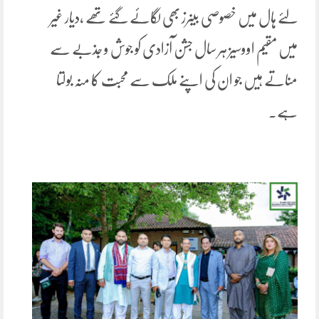
لئے ہال میں خصوصی بینرز بھی لگائے گئے تھے ،دیار غیر
میں مقیم اووسیز ہر سال جشن آزادی کو جوش و جذبے سے
مناتے ہیں جو ان کی اپنے ملک سے محبت کا منہ بولتا
ہے۔