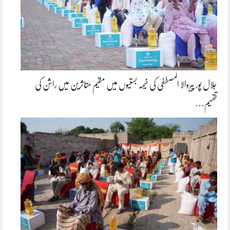
جلال پور پیروالا المصطفیٰ کی خیمہ بستیوں میں مقیم متاثرین میں راشن کی
تقسیم…