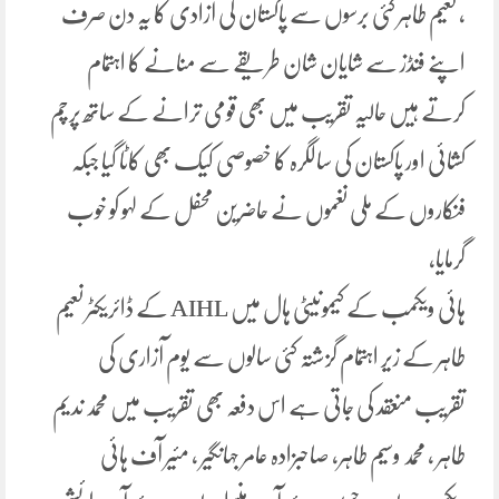
، نعیم طاہر کئی برسوں سے پاکستان کی آزادی کا یہ دن صرف
اپنے فنڈز سے شایان شان طریقے سے منانے کا اہتمام
کرتے ہیں حالیہ تقریب میں بھی قومی ترانے کے ساتھ پرچم
کشائی اور پاکستان کی سالگرہ کا خصوصی کیک بھی کاٹا گیا جبکہ
فنکاروں کے ملی نغموں نے حاضرین محفل کے لہو کو خوب
گرمایا،
ہائی ویکمب کے کیمونیٹی ہال میں AIHL کے ڈائریکٹر نعیم
طاہر کے زیر اہتمام گزشتہ کئی سالوں سے یوم آزاری کی
تقریب منعقد کی جاتی ہے اس دفعہ بھی تقریب میں محمد ندیم
طاہر ، محمد وسیم طاہر، صاحبزادہ عامر جہانگیر ، مئیر آف ہائی