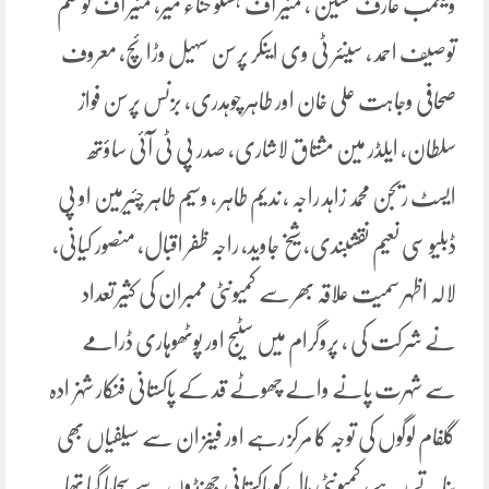
ویکمب عارف حسین ، مئیر آف ہنسلو حناء میر، مئیر آف لوئشم
توصیف احمد ، سینئر ٹی وی اینکر پرسن سہیل وڑائچ، معروف
صحافی وجاہت علی خان اور طاہر چوہدری، بزنس پرسن فواز
سلطان، ایلڈر مین مشتاق لاشاری، صدر پی ٹی آئی ساؤتھ
ایسٹ ریجن محمد زاہد راجہ ، ندیم طاہر ، وسیم طاہر چئیرمین او پی
ڈبلیو سی نعیم نقشبندی، شیخ جاوید، راجہ ظفر اقبال، منصور کیانی،
لالہ اظہر سمیت علاقہ بھر سے کمیونٹی ممبران کی کثیر تعداد
نے شرکت کی ، پروگرام میں سٹیج اور پوٹھوہاری ڈرامے
سے شہرت پانے والے چھوٹے قد کے پاکستانی فنکار شہزادہ
گلفام لوگوں کی توجہ کا مرکز رہے اور فینز ان سے سیلفیاں بھی
بناتے رہے، کمیونٹی ہال کو پاکستانی جھنڈوں سے سجایا گیا تھا