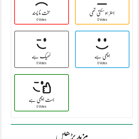
بہتر ہو سکتی تھی
سخت نا پسند
0 Votes
0 Votes
اچھی ہے
ٹھیک ہے
0 Votes
0 Votes
بہت اچھی ہے
0 Votes
مزید پڑھیں