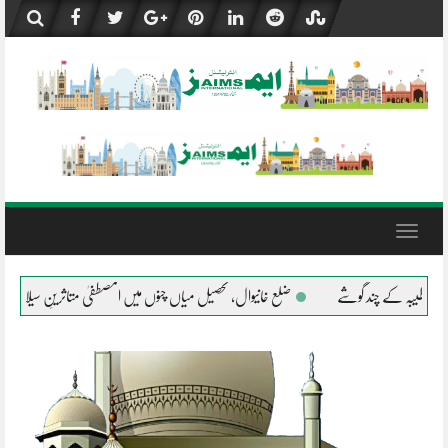
Skip
to
content
Toggle
navigation
ضلع خانیوال، تحصیل میاں چنوں میں المصطفیٰ متاثرینِ سیلاب کے شانہ بشانہ
جلا