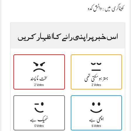
کیٹاگری میں :
دانش کدہ
اس خبر پر اپنی رائے کا اظہار کریں
بہتر ہو سکتی تھی
سخت نا پسند
2 Votes
2 Votes
اچھی ہے
ٹھیک ہے
0 Votes
6 Votes