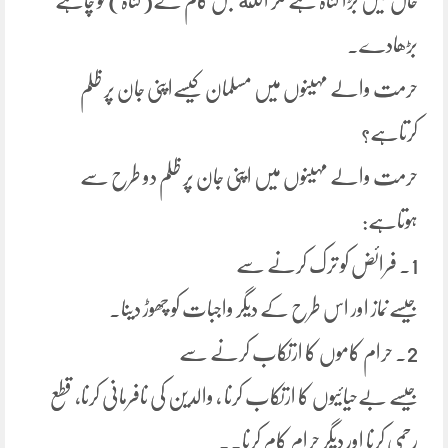
حال میں بڑا گناہ ہے مگر الله جس کام کے(گناہ) کو چاہے
بڑھادے۔
حرمت والے مہینوں میں مسلمان کیسےاپنی جان پر ظلم
کرتاہے؟
حرمت والے مہینوں میں اپنی جان پر ظلم دو طرح سے
ہوتاہے:
1۔ فرائض کو ترک کرنے سے
جیسےنماز اور اس طرح کے دیگر واجبات کو چھوڑ دینا۔
2۔ حرام کاموں کا ارتکاب کرنے سے
جیسے بےحیائیوں کا ارتکاب کرنا ، والدین کی نافرمانی کرنا، قطع
رحمی کرنا اور دیگر حرام کام کرنا۔۔