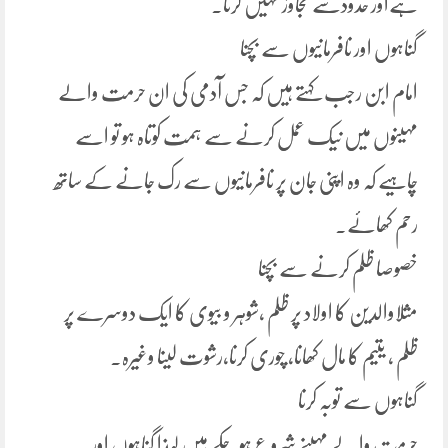
ہےاور حدودسے تجاوز نہیں کرتا۔
گناہوں اور نافرمانیوں سے بچنا
امام ابن رجب کہتے ہیں کہ جس آدمی کی ان حرمت والے
مہینوں میں نیک عمل کرنے سے ہمت کوتاہ ہو تو اسے
چاہیے کہ وہ اپنی جان پر نافرمانیوں سے رک جانے کے ساتھ
رحم کھائے۔
خصوصا ظلم کرنے سے بچنا
مثلاوالدین کا اولاد پر ظلم ،شوہر و بیوی کا ایک دوسرے پر
ظلم ، یتیم کا مال کھانا، چوری کرنا،رشوت لینا وغیرہ۔
گناہوں سے توبہ کرنا
حرمت والے مہینے شروع ہوچکے ہیں لہذا گناہوں اور