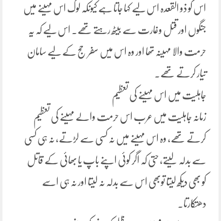
اس کو ذو القعدہ اس لیے کہا جاتا ہے کیونکہ لوگ اس مہینے میں
جنگوں اور قتل وغارت سے بیٹھ رہتے تھے۔ اس لیے کہ یہ
حرمت والا مہینہ تھا اور وہ اس میں سفر حج کے لیے سامان
تیار کرتے تھے۔
جاہلیت میں اس مہینے کی تعظیم
زمانہ جاہلیت میں عرب اس حرمت والے مہینے کی تعظیم
کرتے تھے، وہ اس مہینے میں نہ کسی سے لڑتے، نہ ہی کسی
سے بدلہ لیتے، حتی کہ اگر کوئی اپنے باپ یا بھائی کے قاتل
کو بھی دیکھ لیتا توبھی اس سے بدلہ نہ لیتا اور نہ ہی اسے
دھتکارتا۔