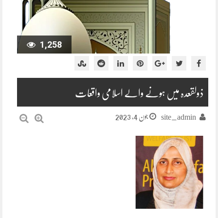
1,258
ذولقعدہ میں ہونے والے اسلامی واقعات
جون 4, 2023
site_admin