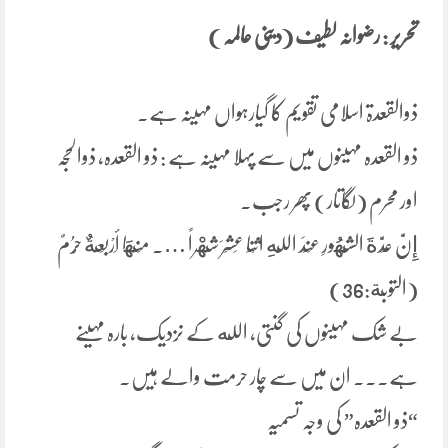
تحریر : رضوانہ لطیف (دینی عالمہ )
ذوالقعدۃ اسلامی تقویم کا گیارہواں مہینہ ہے۔
ذو القعدہ مہینوں میں سے پہلا مہینہ ہے : ذو القعدہ، ذوالحجہ
اور محرم (لگاتار) پھر رجب۔
إِنَّ عِدَّةَ الشُّهُورِ عِنْدَ اللَّهِ اثْنَا عَشَرَ شَهْراً …. مِنْهَا أَرْبَعَةٌ حُرُمٌ
(التوبة:36)
بے شک مہینوں کی گنتی، الله کے نزدیک، بارہ مہینے
ہے۔۔۔ ان میں سے چار حرمت والے ہیں۔
“ذو القعدہ” کی وجہ تسمیہ