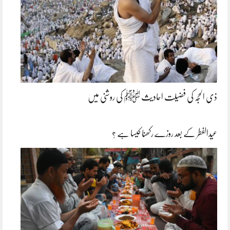
ذی الحجہ کی فضیلت احادیث ﷺ کی روشنی میں
عیدالفطر کے بعد روزے رکھنا کیسا ہے ؟