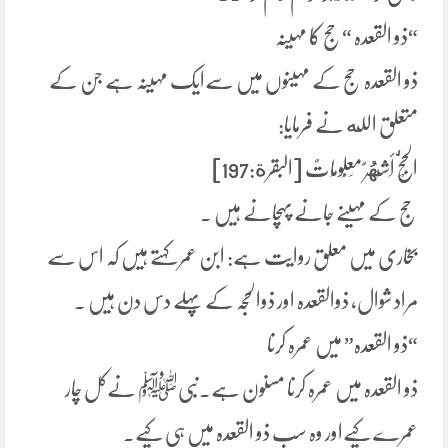
“ذو القعدہ “حج کا مہینہ
ذو القعدہ حج کے مہینوں میں سےایک مہینہ ہے جن کے
متعلق الله نے فرمایا:
الْحَجُّ أَشْهُرٌ مَعْلُومَاتٌ [البقرة:197]
حج کے مہینے جانے پہچانے ہیں ۔
بخاری میں معلق روایت ہے: ابن عمر کہتے ہیں کہ اس سے
مراد شوال، ذوالقعدہ اور ذوالحجہ کے پہلے دس دن ہیں ۔
“ذو القعدہ” میں عمرہ کرنا
ذو القعدہ میں عمرہ کرنا مسنون ہے۔نبیﷺ نےکل چار
عمرے کیےاور وہ سب ذو القعدہ میں ہی کیے۔