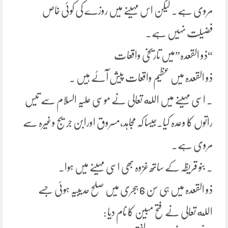
مروی ہے۔ لیکن اس مہینے میں روزے کی کوئی خاص
فضیلت نہیں ہے۔
“ذو القعدہ”میں تاریخی واقعات
ذو القعدہ میں عظیم واقعات پیش آئے ہیں ۔
۔ اسی مہینے میں الله تعالی نے موسی علیہ السلام سے تیس
راتوں کا وعدہ کیا۔جیسا کہ مجاہد،مسروق اورابن جریج وغیرہ سے
مروی ہے۔
۔ بنو قریظہ کے ساتھ غزوہ بھی اسی مہینے میں ہوا۔
ذو القعدہ میں ہی سن 6 ہجری میں صلح حدیبیہ ہوئی جسے
الله تعالی نے فتح مبین کا نام دیا :