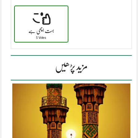
بہت اچھی ہے
5 Votes
مزید پڑھیں