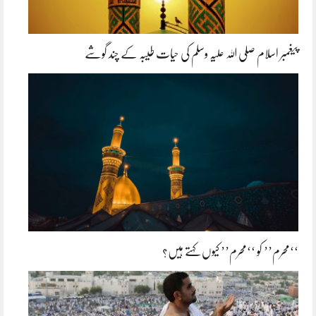
پیغمبر اسلام صلی اللہ علیہ وسلم کی حیات طیبہ کے چند گوشے
‘‘محرم’’ کو ‘‘محرم’’ کیوں کہتے ہیں؟