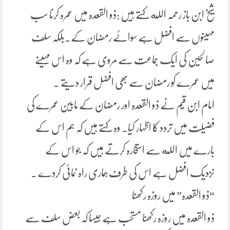
شیخ ابن باز رحمہ الله کہتے ہیں :ذو القعدہ میں عمرہ کرنا سب
مہینوں سے افضل ہے سوائے رمضان کے۔بلکہ سلف
صالحین کی ایک جماعت سے مروی ہے کہ وہ اس مہینے
میں عمرے کو رمضان سے بھی افضل قرار دیتے ۔
امام ابن قیم نے ذو القعدہ اور رمضان کے مابین عمرے کی
فضیلت میں تردد کا اظہار کیا۔ وہ کہتے ہیں کہ ہم اس کے
بارے میں الله سے استخارہ کرتے ہیں کہ جو اس کے
نزدیک افضل ہے اس کی طرف ہماری راہ نمائی کردے ۔
“ذو القعدہ” میں روزہ رکھنا
ذو القعدہ میں روزہ رکھنا مستحب ہے جیسا کہ بعض سلف سے