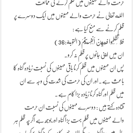
حرمت والے مہینوں میں ظلم کرنے کی ممانعت
الله تعالی نے حرمت والے مہینوں میں ایک دوسرے پر
ظلم کرنے سے منع کیا ہے :
فَلا تَظْلِمُوا فِيهِنَّ أَنْفُسَكُمْ (التوبة:36)
ان میں اپنی جانوں پر ظلم نہ کرو۔
پس ان مہینوں میں ظلم کرنا باقی مہینوں کی نسبت زیادہ گناہ کا
باعث ہے۔اور ان کی حرمت کی شدت کی وجہ سے ان
میں ظلم اور گناہ کرنا زیادہ بڑا کام ہے۔
قتادہ کہتے ہیں : دوسرے مہینوں کی نسبت ان حرمت
والے مہینوں میں ظلم بہت بڑا گناہ اور بوجھ ہے اگرچہ ظلم ہر