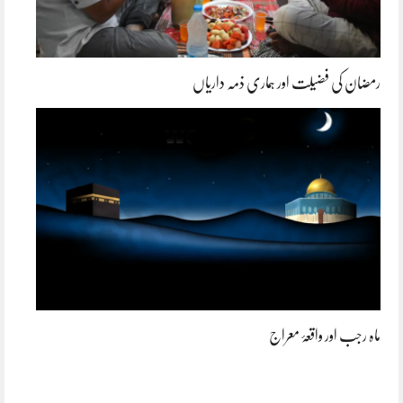
رمضان کی فضیلت اور ہماری ذمہ داریاں
ماہ رجب اور واقعۂ معراج