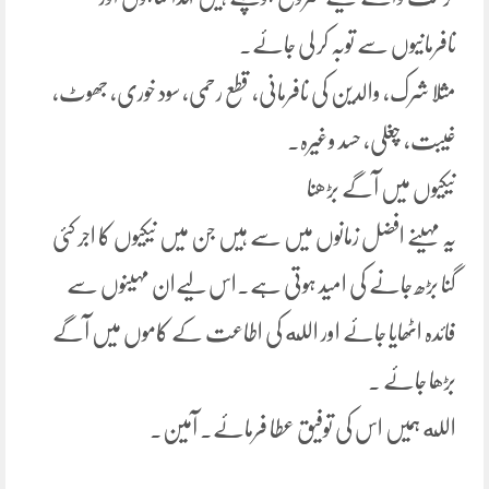
نافرمانیوں سے توبہ کر لی جائے۔
مثلا شرک، والدین کی نافرمانی، قطع رحمی، سود خوری، جھوٹ،
غیبت، چغلی، حسد وغیرہ۔
نیکیوں میں آگے بڑھنا
یہ مہینے افضل زمانوں میں سے ہیں جن میں نیکیوں کا اجر کئی
گنا بڑھ جانے کی امید ہوتی ہے۔اس لیےان مہینوں سے
فائدہ اٹھایا جائے اور الله کی اطاعت کے کاموں میں آگے
بڑھا جائے ۔
الله ہمیں اس کی توفیق عطا فرمائے۔ آمین۔