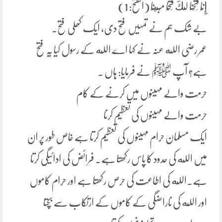
إِنَّا فَتَحْنَا لَكَ فَتْحًا مُبِينًا (الفتح: 1)
بے شک ہم نے تمہیں فتح دی، ایک کھلی فتح۔
عمر رضی الله عنہ نے کہا اے الله کے رسول کیا یہ فتح
ہے؟ آپ ﷺ نے فرمایا: ہاں ۔
حرمت والے مہینوں میں کرنے کے کام
حرمت والے مہینوں کی تعظیم کرنا
ایک مسلمان حرام مہینوں کی تعظیم کرتا ہے خاص طور پر ان
میں الله کی حدود کا پاس رکھتا ہے۔ فرائض کی ادائیگی کرتا
ہے۔الله کی اطاعت کی حرص رکھتا ہے اور حرام کاموں
اور الله کی ناراضگی کے کاموں کے ارتکاب سے بچتا