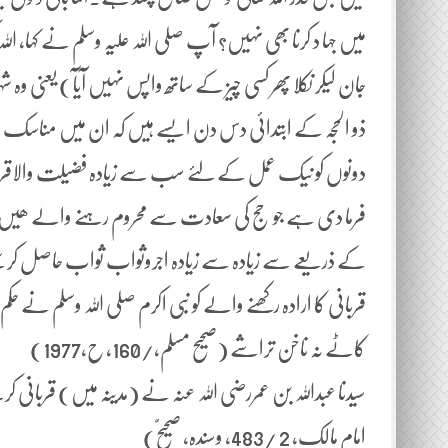
میں جہا د کرنا بھی نہیں؟ آپ صلی اللہ علیہ وسلم نے کہا، اللہ
جان لیکر نکلا پھر کسی چیز کے ساتھ واپس نہیں آیآ) یعنی وہ
ذو الحجہ کے ابتدائی دس دن ایسے ہیں کہ ان میں مناسک حج ک
دونوں کو نیک عمل کے لئے سب سے زیادہ فضیلت والاقرار 
فرما دی ہے جو حج کی سعادت سے محروم رہنے والے ھیں وہ ا
کے ذریعے سے زیادہ سے زیادہ اجروثواب ثواب حاصل کر س
قربانی کا ارادہ رکھنے والے کو نبی اکرم صلی اللہ وسلم نے حک
کاٹے نہ ناخن تراشے (صحیح مسلم،/160، ح،1977)
سیدنا عبداللہ بن عمررضی اللہ عنہ نے (مدینہ میں) قربانی
امام مالک، 2 /483، وسندہ، صحیحٌ)