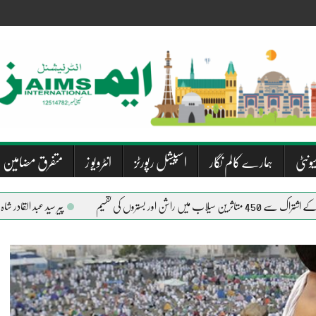
یونٹی
ہمارے کالم نگار
اسپیشل رپورٹز
انٹرویو ز
متفرق مضامین
تقسیم
پیر سید عبد القادر شاہ جیلانی کا سان