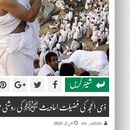
شیئر کریں
ذی الحجہ کی فضیلت احادیث ﷺ کی روشنی م
جون 2, 2025
site_admin