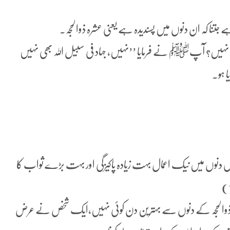
 جتنا کہ ان دنوں میں پسندیدہ ہے یعنی عشرہ ذوالحجہ۔
بھی نہیں؟ آپﷺ نے فرمایا ’’نہیں، جہاد فی سبیل اللہ بھی نہیں
ا ہو۔
دنوں میں نیک اعمال بہت زیادہ پاکیزگی اور بہت بڑے ثواب کا
ہ ذوالحجہ کے دنوں سے بہترین دن کوئی نہیں،ایک شخص نے عرض