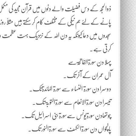
ذوالحجہ کے دس فضیلت والے دنوں میں قرآن مجید کی مک
پانے کے لئے ہم نیکی کے مختلف کام کر سکتے ہیں مثلاً روز
سجدوں میں دعا کیونکہ یہ دن اللہ کے نزدیک بہت عظمت
کرتی ہے۔
پہلا دن سورۃالفاتحۃسے
آل عمران کے آخر تک۔
دوسرا دن سورۃ النساء سے سورۃ المائدۃتک۔
تیسرا دن سورۃالانعام سے سورۃالتوبۃ تک۔
چوتھادن سورۃیونس سےسورۃ بنی اسرائیل تک۔
پانچواں دن سورۃالکہف سے سورۃالنور تک۔