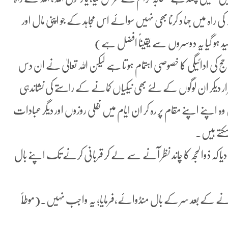
 کی راہ میں جہا د کرنا بھی نہیں سوائے اس مجاہد کے جو اپنی مال اور
 شہید ہو گیا یہ دوسروں سے یقیناً افضل ہے)
ی ادائیگی کا خصوصی اہتمام ہو تا ہے لیکن اللہ تعالیٰ نے ان دس
دیکر ان لوگوں کے لئے بھی نیکیاں کمانے کے راستے کی نشاندہی
پنے اپنے مقام پر رہ کر ان ایام میں نفلی روزوں اور دیگر عبادات
کتے ہیں۔
م دیا کہ ذوالحجہ کا چاند نظر آنے سے لے کر قربانی کرنے تک اپنے بال
 کرنے کے بعد سر کے بال منڈوائے،فرمایا؛ یہ واجب نہیں.(موطّأ