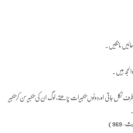
عائیں مانگیں۔
لحجہ ہیں۔
ی طرف نکل جاتی اوردونوں تکبیرات پڑھتے، لوگ ان کی تکبیر سن کرتکبیر
.
یث-969)