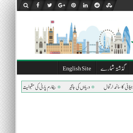
گذشتہ شمارے
English Site
حہ ارتحال
دریاؤں کی جاگیر
ریفارم پارٹی کی مقبولیت کیوں ؟
پیغمبر اسلام