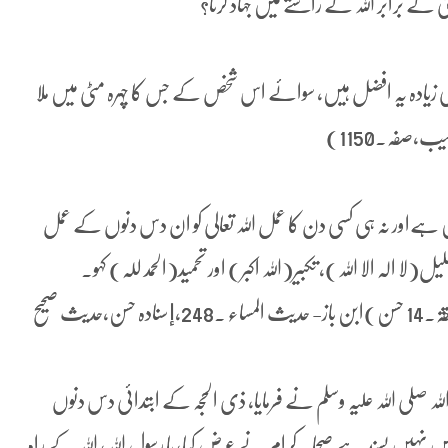
ے برابر اللہ کے راستے میں جہاد کرنا؟
 زیادہ یہ افضل ہیں، سوائے اس شخص کے جس کا چہرہ مٹی میں ملا
یب،صفہ۔1150)
ہےاور نہ ہی کسی دن کا عمل اللہ تعالی کو ان دس دنوں کے عمل
لہ الا اللہ)، تکبیر(اللہ اکبر) اور تحمید(الحمد للہ) کہو۔
(مسند احمد، حدیث نمبر- 5446، ابن حجر العسقلانی الأمالی المطلقۃ۔14 حسن)ابن باز- حدیث المساء .248،إسنادہ حسن،حدیث صحیح
صلی اللہ علیہ وسلم نے فرمایا، ذی الحجہ کے ابتدائی دس دنوں
میں نہیں پسند ہے صحابہ کرام نے عرض کیا، یا رسول اللہ، اللہ کے راہ