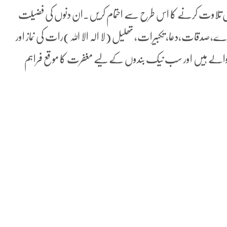
مل تلاوت کرنے کا اس طرح سے احتمام کریں۔ان دنوں کی فضیلت
ے،صدقات،دعا، تکبیرات، تھلیل (لا الہ الا اللہ)رات کی نماز اور
 والے ہیں اور سب نیک بندوں کے لیے مغفرت کا موقع فراہم