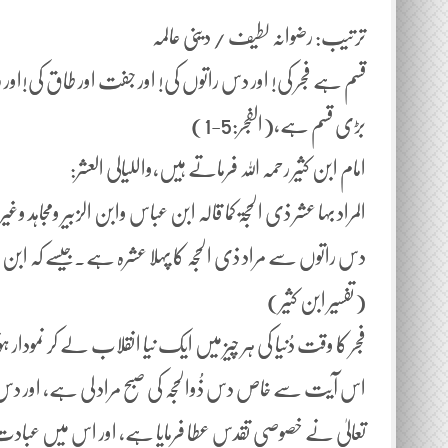
ترتیب: رضوانہ لطیف / دینی عالمہ
قسم ہے فجر کی! اور دس راتوں کی! اور جفت اور طاق کی!
بڑی قسم ہے،(الفجر:5-1)
امام ابن کثیر رحمہ اللہ فرماتے ہیں،واللیالی العشر:
المراد بہا عشر ذی الحجۃ کما قالہ ابن عباس وابن الزبیر ومجاہد 
دس راتوں سے مراد ذی الحجہ کا پہلا عشرہ ہے۔جیسے کہ ابن
(تفسیر ابن کثیر)
فجر کا وقت دُنیا کی ہر چیز میں ایک نیا انقلاب لے کر نمو
اس آیت سے خاص دس ذُوالحجہ کی صبح مراد لی ہے، اور دس را
تعالیٰ نے خصوصی تقدس عطا فرمایا ہے، اور اس میں عب