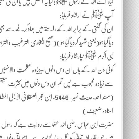
کیا: اے اللہ کے رسول ﷺ! کیا یہ افضل ہیں یا ان کی گنتی ک
آپ ﷺ نے ارشاد فرمایا:
ان کی گنتی کے برابر اللہ کے راستے میں جہادکرنے سے بھی
دیا گیا ہو(یعنی شہید کردیا گیا ہو)(صحیح البخاری الترغیب والترہ
نبی اکرم ﷺ نیارشاد فرمایا:
کوئی دن اللہ کے ہاں ان دس دنوں سیزیادہ عظمت والانہیں 
سے زیادہ محبوب ہے پس تم ان دس دنوں میں کثرت سیتہلیل(لا ا
اسنادہ ضعیف)
حضرت ابن عباس رضی اللہ عنہما سے روایت ہے کہ رسول اللہ 
میں جس قدر اللہ تعالیٰ کو عمل صالح پسند ہے۔اتنا باقی دنوں 