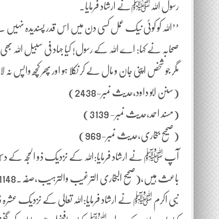
رسول اللہﷺنے ارشاد فرمایا۔
’’اللہ کو کوئی نیک عمل کسی دن میں اس قدر پسندیدہ نہیں ہے
صحابہ نے کہا: اے اللہ کے رسول! کیا جہاد فی سبیل اللہ 
مگر جو شخص اپنی جان و مال لے کر نکلا ہو اور پھر کچھ واپس نہ لای
(سنن ابو داود،حدیث نمبر-2438)
(مسند احمد،حدیث نمبر- 3139)
(صحیح بخاری،حدیث نمبر-969)
آپ ﷺ نے ارشاد فرمایا:اللہ کے نزدیک ذو الحجہ کے دس 
باعث ہیں،(صحیح البخاری الترغیب والترہیب،صفہ۔1148)
نبی اکرم ﷺ نے ارشاد فرمایا:اللہ تعالی کے نزدیک عشر