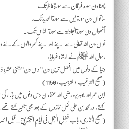
چھٹا دن سورہ فرقان سے سورۃفاطر تک۔
ساتواں دن سورۃ یس سے سورۃالحدید تک،
آٹھواں دن سورۃالمجادلۃسے سورۃ الناس تک۔
نواں دن اللہ تعالی سے اپنے اور اپنے گھر والوں کے لئے د
رسول اللہﷺ نے ارشاد فرمایا:
دنیا کے دنوں میں افضل ترین دن” دس دن” یعنی عشرہ ذوا
(صحیح الترغیب والترہیب، 1150)
ابن عمر اور ابوہریرہ رضی اللہ عنہما،ان دس دنوں میں بازار ک
کہتے،اور محمد بن علی نفل نمازوں کے بعد بھی تکبیر کہتے تھے
(صحیح البخاری, بَاب فَضْلِ الْعَمَلِ فِی أَیَّامِ التَّشْرِیقِ_قبل الحد