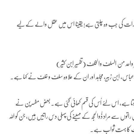
اور رات کی جب وہ چلتی ہے! یقینا اس میں عقل والے کے لیے
وغیر واحد من السلف والخلف (تفسیر ابن کثیر)
 عباس، ابن زبیر، مجاہد اور ان کے علاوہ سلف و خلف نے کہا ہے۔
دار ہوتا ہے، اس لئے اُس کی قسم کھائی گئی ہے۔ بعض مفسرین نے
توں سے مراد ذُوالحجہ کے مہینے کی پہلی دس راتیں ہیں، جن کو اللہ
ادت کا بہت ثواب ہے۔