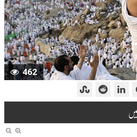
462
یں