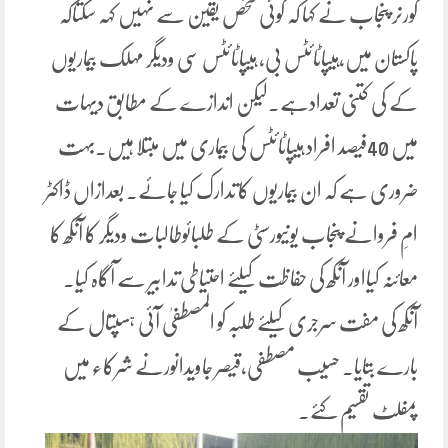
گورنر پنجاب نے کہا کہ کوئی شخص یقین سے نہیں کہہ سکتاکہ
پاکستان میں،ہیپاٹائٹس بی، ہیپاٹائٹس سی ودیگر مہلک بیماریوں
کے کی کتنی تعدادہے۔لیکن اندازے کے مطابق دیہات
میں 40فیصد افراد ہیپاٹائٹس کی بیماری میں مبتلا ہیں۔بہت
ضروری ہے کہ ان بیماریوں کا تدارک کیا جائے۔ بعدازاں ڈاکٹر
امِ فروانے پنجاب یونیورسٹی کے طلبائوطالبات ودیگر کا آنکھ کا
معائنہ کیااور آنکھ کی حفاظت کیلئے احتیاطی تدابیر سے آگاہ کیا۔
آنکھ کی مفت سرجری کیلئے طلبہ کو المصطفیٰ آئی ہسپتال کے
بارے بتایا۔ حسیب مصطفی،قیصر جاویدانورنے شرکاء میں
پمفلٹ تقسیم کئے۔