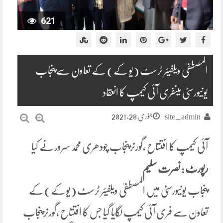
621
المصطفیٰ ویلفیئر ٹرسٹ (یو کے) کے تعاون سےپنجاب
یونیورسٹی میںفری آئی کیمپ کا انعقاد
جنوری 28, 2021
site_admin
آئی کیمپ کا افتتاح ،گورنرپنجاب چودھری محمد سرور نے کیا
رپورٹ : نصرت سلیم
پنجاب یونیورسٹی میں المصطفیٰ ویلفیئر ٹرسٹ (یو کے) کے
تعاون سے فری آئی کیمپ لگایا گیا جس کا افتتاح ،گورنرپنجاب