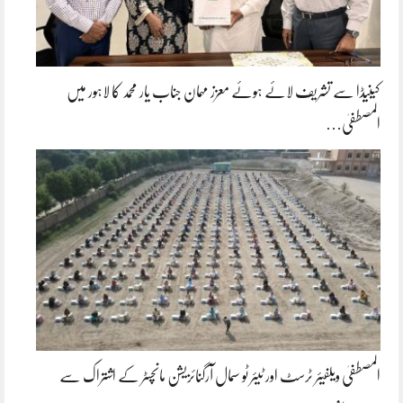
کینیڈا سے تشریف لائے ہوئے معزز مہمان جناب یار محمد کا لاہور میں
المصطفیٰ…
المصطفیٰ ویلفیئر ٹرسٹ اور ٹیئر ٹو سمال آرگنائزیشن مانچسٹر کے اشتراک سے