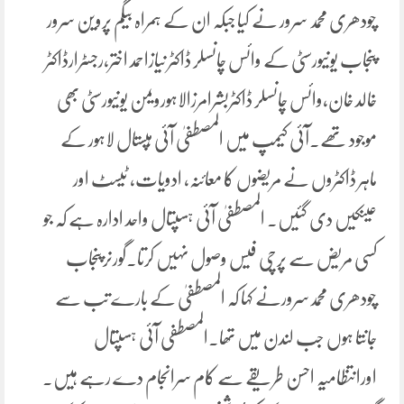
چودھری محمد سرور نے کیا جبکہ ان کے ہمراہ بیگم پروین سرور
پنجاب یونیورسٹی کے وائس چانسلر ڈاکٹر نیازاحمد اختر،رجسٹرارڈاکٹر
خالد خان،وائس چانسلر ڈاکٹربشرامرزالاہورویمن یونیورسٹی بھی
موجود تھے۔آئی کیمپ میں المصطفیٰ آئی ہپستال لاہور کے
ماہر ڈاکٹروں نے مریضوں کا معائنہ، ادویات، ٹیسٹ اور
عینکیں دی گئیں۔ المصطفیٰ آئی ہسپتال واحد ادارہ ہے کہ جو
کسی مریض سے پرچی فیس وصول نہیں کرتا۔گورنرپنجاب
چودھری محمدسرورنے کہا کہ المصطفیٰ کے بارے تب سے
جانتا ہوں جب لندن میں تھا۔المصطفی آئی ہسپتال
اورانتظامیہ احسن طریقے سے کام سرانجام دے رہے ہیں۔