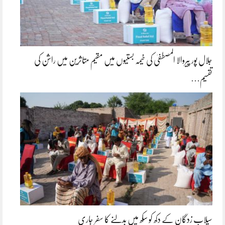
جلال پور پیروالا المصطفیٰ کی خیمہ بستیوں میں مقیم متاثرین میں راشن کی
تقسیم…
سیلاب زدگان کے دکھ کو سکھ میں بدلنے کا سفر جاری