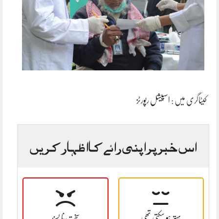
کیٹاگری میں :
اسپیشل رپورٹز
اس خبر پر اپنی رائے کا اظہار کریں
بہتر ہو سکتی تھی
سخت نا پسند