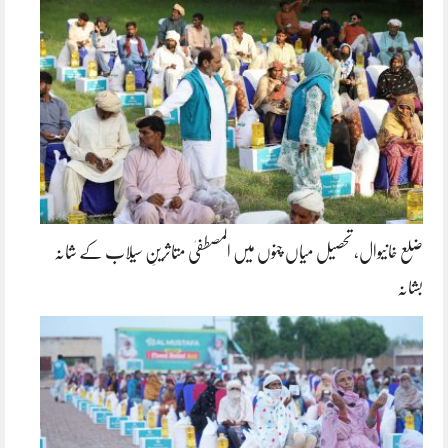
ضلع خانیوال، تحصیل میاں چنوں میں المصطفیٰ متاثرینِ سیلاب کے شانہ
بشانہ