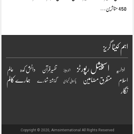
450 متاثرین…
اہم کیٹا گریز
اسپیشل رپورٹز
دانش کدہ
اداریہ
تفسیرقرآن
عالم
انٹرویو ز
ہمارے کالم
متفرق مضامین
اسلام
گذشتہ شمارے
پاکستانی کمیونٹی
نگار
Copyright © 2020, Aimsinternational All Rights Reserved.