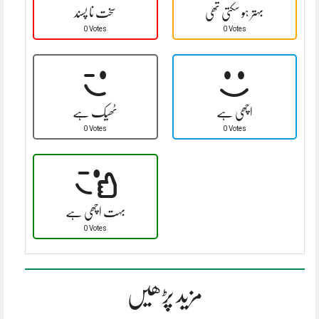
بہتر ہو سکتی تھی
سخت نا پسند
0 Votes
0 Votes
اچھی ہے
ٹھیک ہے
0 Votes
0 Votes
بہت اچھی ہے
0 Votes
مزید پڑھیں