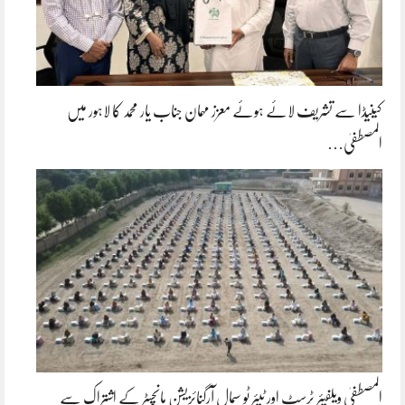
کینیڈا سے تشریف لائے ہوئے معزز مہمان جناب یار محمد کا لاہور میں
المصطفیٰ…
المصطفیٰ ویلفیئر ٹرسٹ اور ٹیئر ٹو سمال آرگنائزیشن مانچسٹر کے اشتراک سے