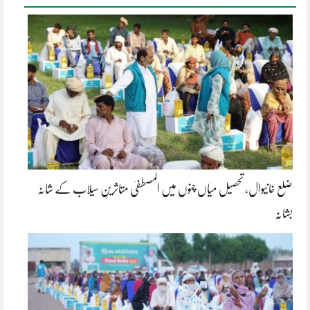
ضلع خانیوال، تحصیل میاں چنوں میں المصطفیٰ متاثرینِ سیلاب کے شانہ
بشانہ