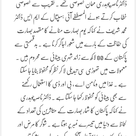
ڈاکٹر ناصر چوہدری مہمان خصوصی تھے ۔ تقریب سے خصوصی
خطاب کرتے ہوئے المصطفے آئی ہسپتال کے ایم ایس ڈاکٹر
محمد شریف نے کہا کہ یوم بصارت منانے کا مقصد بصارت
کی حفاظت کے بارے میں شعور اجاگر کرنا ہے ۔ بدقسمتی سے
پاکستان کے 80 لاکھ سے زائد شہری بینائی سے محروم ہیں ۔
معمولات میں تھوڑی سی تبدیلی لا کر نظر کو محفوظ بنایا جا سکتا
ہے ۔ غذا میں وٹامن اے ، بی اور ڈی کا استعمال رکھنے
سے بھی بینائی کو محفوظ رکھا جا سکتا ہے ۔ ڈاکٹر ناصر چوہدری
نے کہا کہ پاکستان کا شمار بصارت کے متاثرین کی تعداد کے
لحاظ سے دنیا میں تیسرے نمبر پر ہوتا ہے ۔ شوگر کا مرض اور