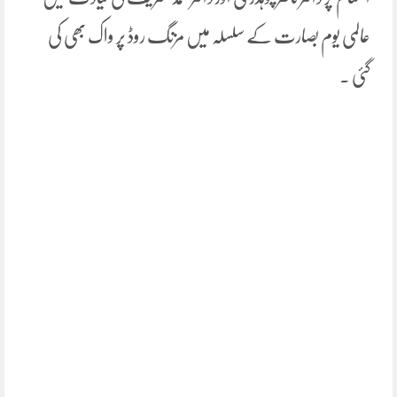
عالمی یوم بصارت کے سلسلہ میں مزنگ روڈ پر واک بھی کی
گئی ۔