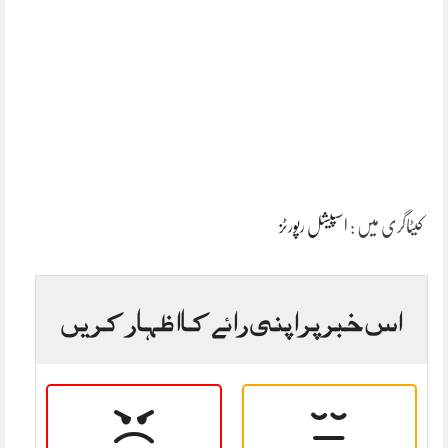
کیٹاگری میں :
اسپیشل رپورٹز
اس خبر پر اپنی رائے کا اظہار کریں