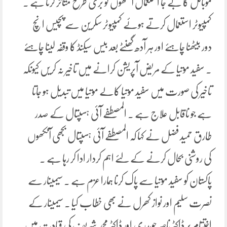
موبائل کا بے جا استعمال آنکھوں کو بری طرح متاثر کرتا ہے ۔
کمپیوٹر استعمال کرتے ہوئے کمپیوٹر سکرین سے پچیس انچ
دور بیٹھنا چاہئے اور ہر آدھ گھنٹے بعد بیس سیکنڈ کا وقفہ لینا چاہئے
۔ سفید موتیا کے مریض آپریشن کرانے میں تاخیر نہ کریں کیونکہ
تاخیر کی صورت میں سفید موتیا کالے موتیا میں تبدیل ہو جاتا
ہے جو ناقابل علاج ہے ۔ المصطفے آئی ہسپتال کے صدر
طارق حمید فضل نے کہا کہ المصطفے آئی ہسپتال بجھی آنکھوں
کی روشنی بحال کرنے کے لئے اہم کردار ادا کر رہا ہے ۔
پاکستان کو سفید موتیا سے پاک کرنا ہمارا عزم ہے ۔ سیمینار سے
نصرت سلیم اور نواز کھرل نے بھی خطاب کیا ۔ سیمینار کے
اختتام پر ڈاکٹر ناصر چوہدری اور ڈاکٹر محمد شریف کی قیادت میں