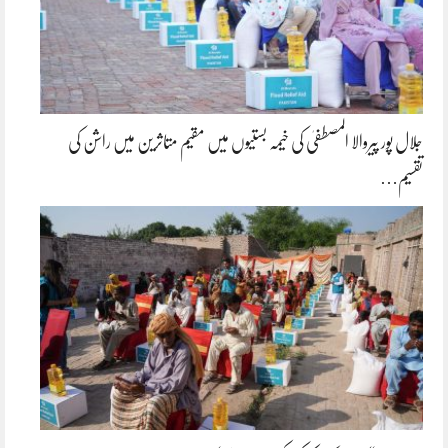
جلال پور پیروالا المصطفیٰ کی خیمہ بستیوں میں مقیم متاثرین میں راشن کی
تقسیم…