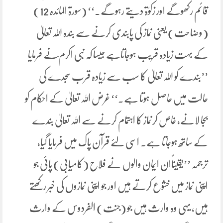
قائم رکھوگے اور زکوٰۃ دیتے رہوگے۔‘‘ (سورۃ المائدہ 12)
(وضاحت) یعنی نماز کی پابندی کرنے سے بندہ اللہ تعالیٰ
کے بہت زیادہ قریب ہوجاتاہے جیسا کہ نبی اکرم ؐنے فرمایا
’’بندے کو اللہ تعالیٰ کا سب سے زیادہ قرب سجدے کی
حالت میں حاصل ہوتا ہے۔‘‘ غرض اللہ تعالیٰ کے احکام کو
بجا لانے، خاص کرنماز کا اہتمام کرنے سے اللہ تعالیٰ بندے
کے ساتھ ہوجاتا ہے۔ اسی لئے قرآن پاک میں فرمایا گیا،
ترجمہ ’’یقیناًان ایمان والوں نے فلاح (کامیابی) پائی جو
اپنی نماز میں خشوع کرتے ہیں اور جو اپنی نمازوں کی خبر رکھتے
ہیں، یہی وہ وارث ہیں جو (جنت) الفردوس کے وارث