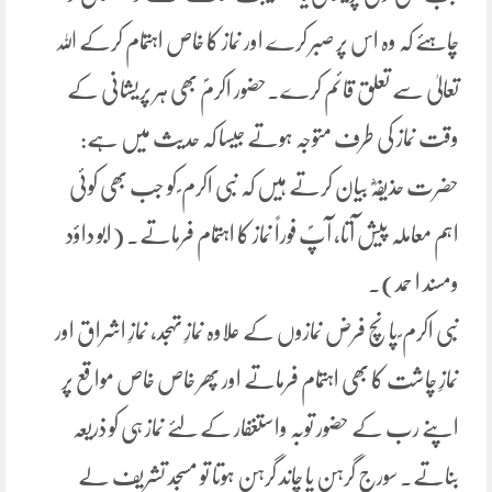
چاہئے کہ وہ اس پر صبر کرے اور نماز کا خاص اہتمام کرکے اللہ
تعالیٰ سے تعلق قائم کرے۔حضور اکرمؐ بھی ہر پریشانی کے
وقت نماز کی طرف متوجہ ہوتے جیسا کہ حدیث میں ہے:
حضرت حذیفہؓ بیان کرتے ہیں کہ نبی اکرم ؐ کو جب بھی کوئی
اہم معاملہ پیش آتا، آپؐ فوراً نماز کا اہتمام فرماتے۔ (ابو داؤد
ومسند ا حمد)۔
نبی اکرم ؐ پانچ فرض نمازوں کے علاوہ نمازِ تہجد، نمازِ اشراق اور
نمازِ چاشت کا بھی اہتمام فرماتے اور پھر خاص خاص مواقع پر
اپنے رب کے حضور توبہ واستغفار کے لئے نماز ہی کو ذریعہ
بناتے۔ سورج گرہن یا چاند گرہن ہوتا تو مسجد تشریف لے