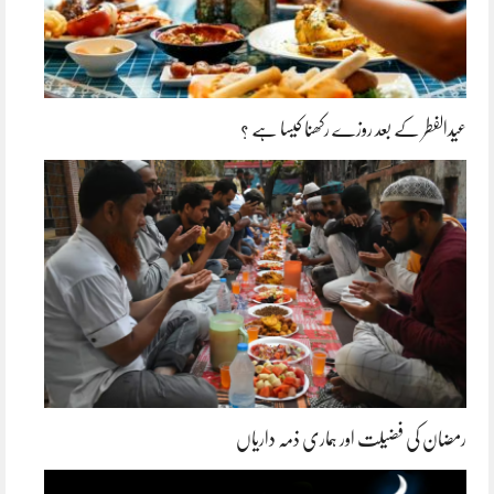
عیدالفطر کے بعد روزے رکھنا کیسا ہے ؟
رمضان کی فضیلت اور ہماری ذمہ داریاں