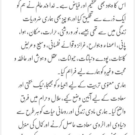
اس کا وجود بھی عظیم او ر فیاض ہے۔ خدا وند عالم نے ہم کو
ایک ذرے سے تخلیق کیا اور جو چیز بھی ہماری ضروریات
زندگی میں سے تھی جیسے، نور و روشنی، حرارت، مکان، ہوا،
پانی، اعضاء و جوارح، غرائز و قوائے نفسانی، وسیع و عریض
کائنات، پودے و نباتات، حیوانات، عقل و ہوش اور عاطفہ و
محبت وغیرہ کو ہمارے لیے فراہم کیا۔
ہماری معنوی تربیت کے لیے انبیاء کو بھیجا، نیک بختی اور
سعادت کے لیے آئین وضع کیے، حلال و حرام میں فرق
واضح کیا۔ ہماری مادی زندگی اور روحانی حیات کو ہر طرح سے
دنیاوی اور اخروی سعادت حاصل کرنے اور کمال کی منزل