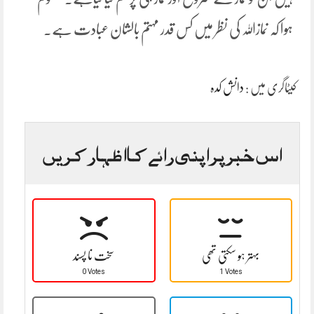
ہوا کہ نمازاللہ کی نظر میں کس قدر مہتم بالشان عبادت ہے۔
کیٹاگری میں :
دانش کدہ
اس خبر پر اپنی رائے کا اظہار کریں
بہتر ہو سکتی تھی
سخت نا پسند
0 Votes
1 Votes