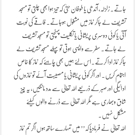
جاتے۔ زلزلہ، آندھی یا طوفان حتیٰ کہ تیز ہوا بھی چلتی تو مسجد
تشریف لے جاکر نماز میں مشغول ہوجاتے۔ فاقے کی نوبت
آتی یا کوئی دوسری پریشانی یا تکلیف پہنچتی تو مسجد تشریف
لے جاتے۔ سفر سے واپسی ہوتی تو پہلے مسجد تشریف لے
جاکر نماز ادا کرتے۔اس لئے ہمیں بھی چاہئے کہ نماز کا خاص
اہتمام کریں۔ اور اگر کوئی پریشانی یا مصیبت آئے تو نمازوں کی
ادائیگی اور صبر کے ذریعے اللہ تعالیٰ سے مدد مانگیں، یہ چیز
شاق وبھاری ہے مگر اللہ تعالیٰ سے ڈرنے والوں کیلئے
مشکل نہیں۔
اللہ تعالیٰ نے فرمادیا کہ’’ میں تمہارے ساتھ ہوں اگر تم نماز