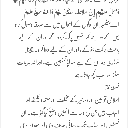
وَصَلِّ عَلَيْهِمْ إِنَّ صَلَاتَكَ سَكَنٌ لَهُمْ وَاللَّهُ سَمِيعٌ عَلِيمٌ
اے پیغمبر! ان لوگوں کے اموال میں سے صدقہ وصول کرلو
جس کے ذریعے تم انہیں پاک کردو گے اور ان کے لیے
باعثِ برکت بنو گے، اور اُن کے لیے دعا کرو۔ یقینا!
تمہاری دعا ان کے لیے سراپا تسکین ہے، اور اللہ ہر بات
سنتا اور سب کچھ جانتا ہے
فلسفۂ نماز
اسلامی قوانین اور دساتیر کے مختلف اور متعدد فلسفے اور
اسباب ہیں جن کی وجہ سے انہیں وضع کیا گیا ہے۔ ان
فلسفوں اور اسباب تک رسائی صرف وحی اور معدن وحی