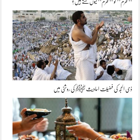
‘‘محرم’’ کو ‘‘محرم’’ کیوں کہتے ہیں؟
ذی الحجہ کی فضیلت احادیث ﷺ کی روشنی میں