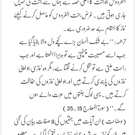
الفردوس جو جنت کا اعلیٰ حصہ ہے جہاں سے جنت کی نہریں
جاری ہوتی ہیں۔ غرض جنت الفردوس کو حاصل کرنے کیلئے
نماز کا اہتمام بے حد ضروری ہے۔
ترجمہ: ’’بے شک انسان بڑے کچّے دل والا بنایا گیا ہے
جب اسے مصیبت پہنچتی ہے تو ہڑبڑا اٹھتا ہے اور جب
راحت ملتی ہے تو بخل کرنے لگتا ہے، مگر وہ نمازی جو اپنی
نمازوں کی پابندی کرتے ہیں اور جو اپنی نمازوں کی حفاظت
کرتے ہیں۔ یہی لوگ جنتوں میں عزت والے ہوں
گے۔‘‘ (سورۃ المعارج 19۔35)
(وضاحت) ان آیات میں جنتیوں کی8 صفات بیان کی گئی
ہیں جن کو نماز سے شروع اور نماز ہی پرختم کیا گیاہے۔ معلوم