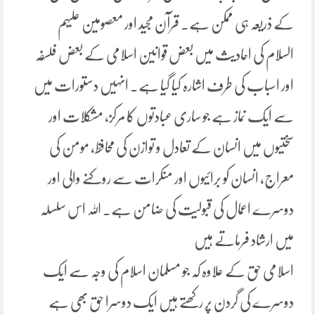
کے ذریعہ ہی ممکن ہے۔ قرآن مجید اور معصومین علیہم
السلام کی احادیث میں بعض قوانین اسلامی کے بعض فلسفہ
اور اسباب کی طرف اشارہ کیا گیا ہے۔ انہیں دستورات میں
سے ایک نماز ہے جو ساری عبادتوں کا مرکز، مشکلات اور
سختیوں میں انسان کے تعادل و توازن کی محافظ، مومن کی
معراج، انسان کو برائیوں اور منکرات سے روکنے والی اور
دوسرے اعمال کی قبولیت کی ضامن ہے۔ اللہ اس سلسلہ
میں ارشاد فرماتے ہیں
اسلامی حق کے علاوہ کہ جو مسلمان اسلام کی وجہ سے ایک
دوسرے کی گردن پر رکھتے ہیں ایک دوسرا حق بھی ہے