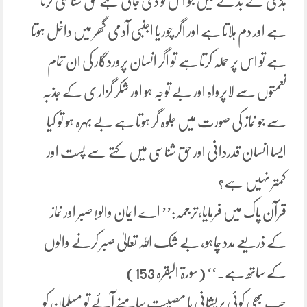
ہڈی کے بدلے میں جو اس کو دی جاتی ہے حق شناسی کرتا
ہے اور دم ہلاتا ہے اور اگر چور یا اجنبی آدمی گھر میں داخل ہوتا
ہے تو اس پر حملہ کرتا ہے تو اگر انسان پروردگار کی ان تمام
نعمتوں سے لاپرواہ اور بے توجہ ہو اور شکر گزار ی کے جذبہ
سے جو نماز کی صورت میں جلوہ گر ہوتا ہے بے بہرہ ہو تو کیا
ایسا انسان قدردانی اور حق شناسی میں کتے سے پست اور
کمتر نہیں ہے؟
قرآن پاک میں فرمایا،ترجمہ:’’ اے ایمان والو! صبر اور نماز
کے ذریعے مدد چاہو، بے شک اللہ تعالیٰ صبر کرنے والوں
کے ساتھ ہے۔‘‘ (سورۃ البقرہ 153)
جب بھی کوئی پریشانی یا مصیبت سامنے آئے تو مسلمان کو