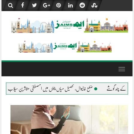
Skip
to
content
Toggle
navigation
ضلع خانیوال، تحصیل میاں چنوں میں المصطفیٰ متاثرینِ سیلاب کے شانہ بشانہ
جلال پور پ