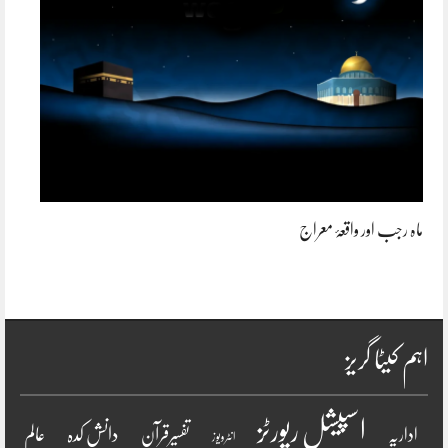
ماہ رجب اور واقعۂ معراج
اہم کیٹا گریز
اسپیشل رپورٹز
دانش کدہ
اداریہ
تفسیرقرآن
عالم
انٹرویو ز