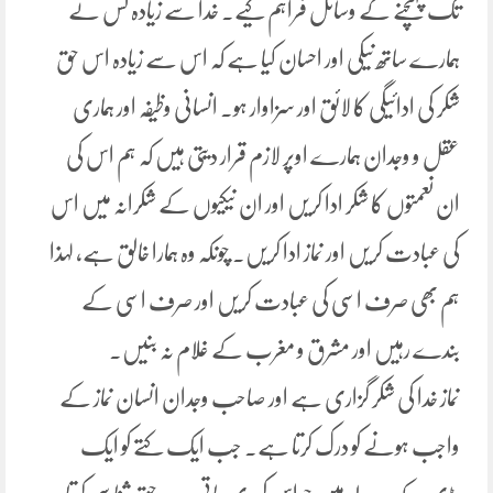
تک پہنچنے کے وسائل فراہم کیے۔ خدا سے زیادہ کس نے
ہمارے ساتھ نیکی اور احسان کیا ہے کہ اس سے زیادہ اس حق
شکر کی ادائیگی کا لائق اور سزاوار ہو۔ انسانی وظیفہ اور ہماری
عقل و وجدان ہمارے اوپر لازم قرار دیتی ہیں کہ ہم اس کی
ان نعمتوں کا شکر ادا کریں اور ان نیکیوں کے شکرانہ میں اس
کی عبادت کریں اور نماز ادا کریں۔ چونکہ وہ ہمارا خالق ہے، لہذا
ہم بھی صرف اسی کی عبادت کریں اور صرف اسی کے
بندے رہیں اور مشرق و مغرب کے غلام نہ بنیں۔
نماز خدا کی شکر گزاری ہے اور صاحب وجدان انسان نماز کے
واجب ہونے کو درک کرتا ہے۔ جب ایک کتے کو ایک