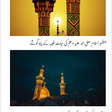
پیغمبر اسلام صلی اللہ علیہ وسلم کی حیات طیبہ کے چند گوشے