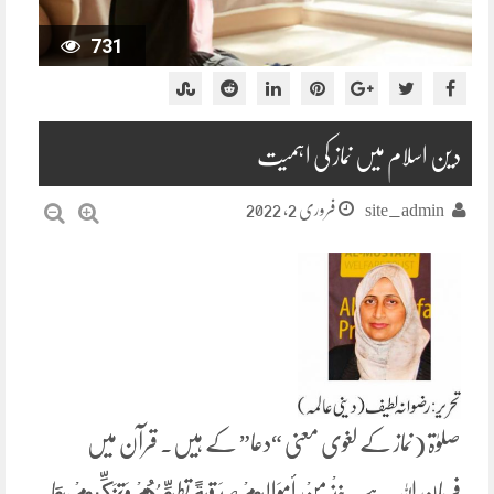
731
دین اسلام میں نماز کی اہمیت
فروری 2, 2022
site_admin
صلوٰۃ (نماز کے لغوی معنی “دعا” کے ہیں۔ قرآن میں
فرمانِ اللہ ہے ۔خُذْ مِنْ أَمْوَالِهِمْ صَدَقَةً تُطَهِّرُهُمْ وَتُزَكِّيهِمْ بِهَا