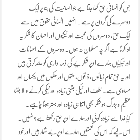
جس کو انسانی حق کھا جاتا ہے جو انسانیت کی بنا پر ایک
دوسرے کی گردن پر ہے۔ انہیں انسانی حقوق میں سے
ایک حق، دوسروں کی محبت اور نیکیوں اور احسان کا شکر یہ
اداکرنا ہے اگر چہ مسلمان نہ ہوں۔ دوسروں کے احسانات
اور نیکیاں ہمارے اوپر شکریے کی ذمہ داری کو عائد کرتی ہیں
اور یہ حق تمام زبانوں، ذاتوں، ملتوں اور ملکوں میں یکساں اور
مساوی ہے۔ لطف اور نیکی جتنی زیادہ اور نیکی کرنے والا جتنا
عظیم و بزرگ ہو شکر بھی اتنا ہی زیادہ اور بہتر ہونا چاہیے۔
کیا خدا سے زیادہ کوئی اور ہمارے اوپر حق رکھتا ہے؟ نہیں۔
اس لیے کہ اس کی نعمتیں ہمارے اوپربے شمار ہیں اور خود