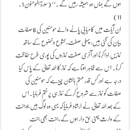
ہوں گے جہاں وہ ہمیشہ رہیں گے۔‘‘ (سورۃ المومنون 1۔
11)
ان آیات میں کامیابی پانے والے مومنین کی 6 صفات
بیان کی گئی ہیں: پہلی صفت، خشوع وخضوع کے ساتھ
نمازیں ادا کرنا اور آخری صفت نمازوں کی پوری طرح حفاظت
کرنا۔ اس سے ظاہر ہوتا ہے کہ نماز کا اللہ تعالیٰ کے پاس کیا
درجہ ہے اور کس قدر مہتم بالشان چیزہے کہ مومنین کی
صفات کو نماز سے شروع کرکے نماز ہی پر ختم فرمایا۔اس
کے بعد اللہ تعالیٰ نے ارشاد فرمایا کہ یہی وہ لوگ ہیں جو جنت
کے وارث یعنی حق دار ہوں گے، جنت بھی جنت