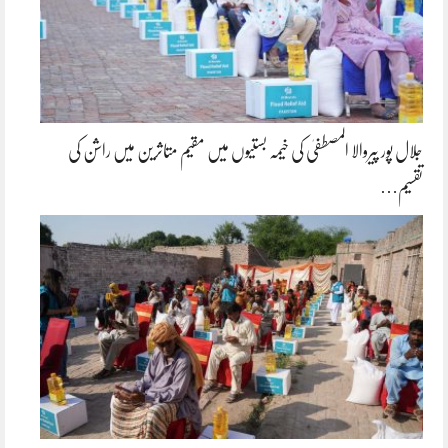
جلال پور پیروالا المصطفیٰ کی خیمہ بستیوں میں مقیم متاثرین میں راشن کی
تقسیم…