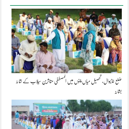
ضلع خانیوال، تحصیل میاں چنوں میں المصطفیٰ متاثرینِ سیلاب کے شانہ
بشانہ