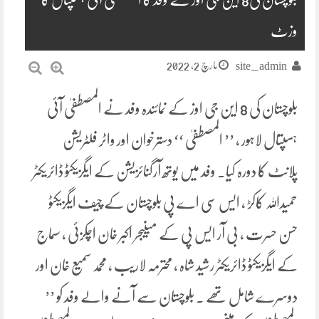
وزٹ
مارچ 2, 2022
site_admin
بلوچستان کی 8 این جی اوز کے نمائندہ وفد نے المصطفیٰ آئی
ہسپتال لاہور ، ’’ المصطفیٰ ‘‘ دسترخوان اور واٹر فلٹریشن
پلانٹ کا دورہ کیا۔ وفد میں یوتھ آرگنائزیشن کے ایگزیکٹو ڈائریکٹر
حمیداللہ کاکڑ ، ایس سی اے پی بلوچستان کے چیف ایگزیکٹو
حسن حسرت ، بی آر ایس پی کے مینیجر اکبر خان اچکزئی ، سماج
کے ایگزیکٹو ڈائریکٹر رشید شاہ ، محترمہ لاریب ، محمد سمیع خان اور
دوسرے شامل تھے ۔ بلوچستان سے آنے والے وفد کو ’’