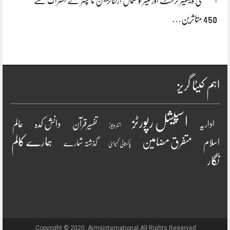
المصطفیٰ ویلفیئر ٹرسٹ اور ٹیئر ٹو سمال آرگنائزیشن مانچسٹر کے اشتراک سے
450 متاثرین…
اہم کیٹا گریز
اسپیشل رپورٹز
دانش کدہ
اداریہ
تفسیرقرآن
عالم
انٹرویو ز
ہمارے کالم
متفرق مضامین
اسلام
گذشتہ شمارے
پاکستانی کمیونٹی
نگار
Copyright © 2020, Aimsinternational All Rights Reserved.