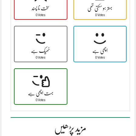
بہتر ہو سکتی تھی
سخت نا پسند
0 Votes
0 Votes
اچھی ہے
ٹھیک ہے
0 Votes
0 Votes
بہت اچھی ہے
0 Votes
مزید پڑھیں