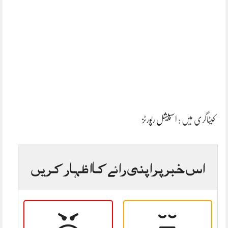
کیٹاگری میں :
اسپیشل رپورٹز
اس خبر پر اپنی رائے کا اظہار کریں