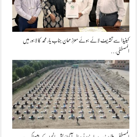
کینیڈا سے تشریف لائے ہوئے معزز مہمان جناب یار محمد کا لاہور میں
المصطفیٰ…