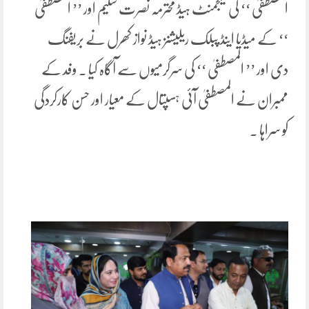
المصطفیٰ ‘‘ کی مینجمنٹ ہیڈ محترمہ نصرت سلیم اور ’’ المصطفیٰ
‘‘ کے میڈیا اینڈ پبلک ریلیشنز ہیڈ نواز کھرل نے بریفنگ
دی اور ’’ المصطفیٰ ‘‘ کی سرگرمیوں سے آگاہ کیا ۔ وفد کے
ممبران نے المصطفیٰ آئی ہسپتال کے معیار اور حسن کارکردگی
کو سراہا ۔