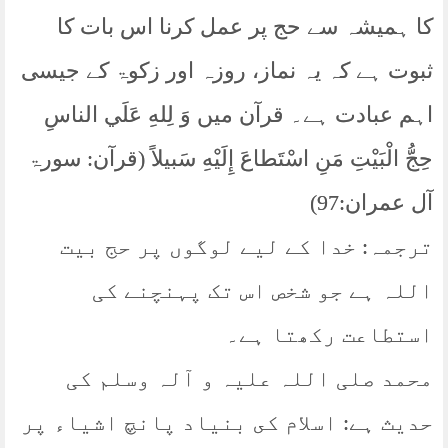
کا ہمیشہ سے حج پر عمل کرنا اس بات کا
ثبوت ہے کہ یہ نماز، روزہ اور زکوۃ کے جیسی
اہم عبادت ہے۔ قرآن میں وَ لِلهِ عَلَي الناسِ
حِجُّ الْبَيْتِ مَنِ اسْتَطاعَ إِلَيْهِ سَبيلاً (قرآن: سورۃ
آل عمران:97)
ترجمہ: خدا کے لیے لوگوں پر حج بیت
اللہ ہے جو شخص اس تک پہنچنے کی
استطاعت رکھتا ہے۔
محمد صلی اللہ علیہ و آلہ وسلم کی
حدیث ہے: اسلام كى بنياد پانچ اشياء پر