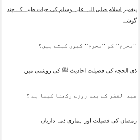
پیغمبر اسلام صلی اللہ علیہ وسلم کی حیات طیبہ کے چند
گوشے
‘‘محرم’’ کو ‘‘محرم’’ کیوں کہتے ہیں؟
ذی الحجہ کی فضیلت احادیث ﷺ کی روشنی میں
عیدالفطر کے بعد روزے رکھنا کیسا ہے ؟
رمضان کی فضیلت اور ہماری ذمہ داریاں