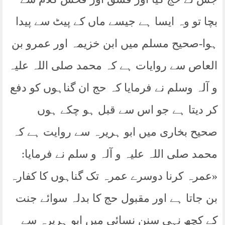
بچا تو وہ ایسا ہے جیسے ماں کے پیٹ سے پیدا
ہوا-صحیح مسلم میں ابن خزیمہ اور عمرو بن
العاص سے روایات ہے کہ محمد صلی اللہ علیہ
و آلہ وسلم نے فرمایا کہ حج ان گناہوں کو دفع
کر دیتا ہے جو اس سے قبل ہو چکے ہوں
صحیح بخاری میں ابو ہریرہ سے روایت ہے کہ
محمد صلی اللہ علیہ و آلہ و سلم نے فرمایا:
«عمرہ کرنا دوسرے عمرہ تک گناہوں کا کفارہ
بن جاتا ہے اور مقبول حج کا بدلہ سوائے جنت
کے کچھ نہی سنن نسائی میں ابو ہریرہ سے