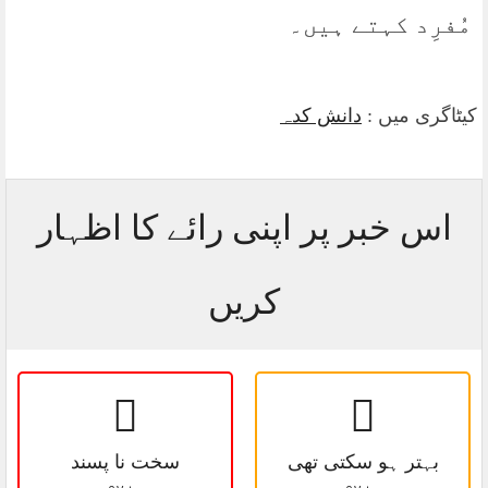
مُفرِد کہتے ہیں۔
کیٹاگری میں :
دانش کدہ
اس خبر پر اپنی رائے کا اظہار
کریں
بہتر ہو سکتی تھی
سخت نا پسند