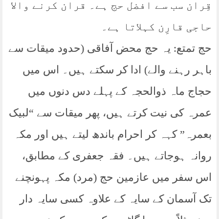
قِران سب سے افضل حج ہے۔ قران کرنے والا
حاجی قارِن کہلاتا ہے۔
حج تمتع: یہ حج محض آفاقی (حدود میقات سے
باہر رہنے والے) ادا کر سکتے ہیں۔ اس میں
حجاج ماہ ذوالحجہ کے پہلے دس دنوں میں
عمرہ کی نیت کرتے ہیں، پھر میقات سے “لبیک
بعمرہ” کہہ کر احرام باندھ لیتے ہیں اور مکہ
روانہ ہوجاتے ہیں۔ فقہ جعفری کے مطابق،
اس سفر میں عازمین حج (مرد) مکہ پہونچنے
تک آسمان کے سایہ کے علاوہ کسی سایہ دار