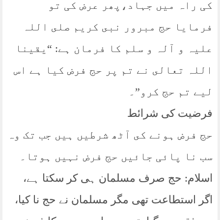
کی راہ میں جہاد،پھر عرض کی تو
فرمایا حج مبرور نبى كريم صلى اللہ
عليہ و آلہ و سلم كا فرمان ہے: “يقينا
اللہ تعالى نے تم پر حج فرض كيا ہے اس
ليے تم حج كرو”۔
فرضیت کی شرائط
حج فرض ہونے كى آٹھ شرطيں ہيں جب تک وہ
سب نا پائی جائیں حج فرض نہیں ہوتا۔
اسلام: حج صرف مسلمان ہی کر سکتا ہے،
اگر استطاعت تھی مگر مسلمان نے حج نا کیا،