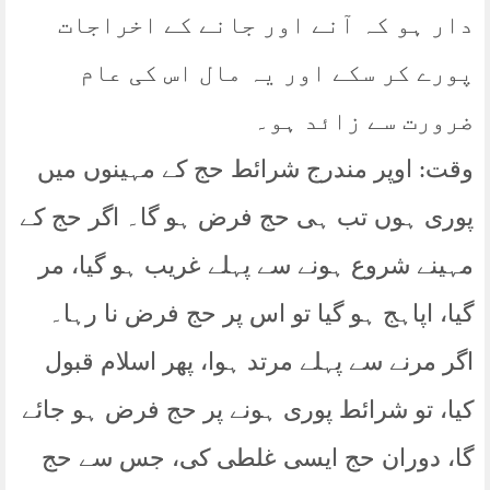
دار ہو کہ آنے اور جانے کے اخراجات
پورے کر سکے اور یہ مال اس کی عام
ضرورت سے زائد ہو۔
وقت: اوپر مندرج شرائط حج کے مہینوں میں
پوری ہوں تب ہی حج فرض ہو گا۔ اگر حج کے
مہینے شروع ہونے سے پہلے غریب ہو گيا، مر
گیا، اپاہج ہو گیا تو اس پر حج فرض نا رہا۔
اگر مرنے سے پہلے مرتد ہوا، پھر اسلام قبول
کیا، تو شرائط پوری ہونے پر حج فرض ہو جائے
گا، دوران حج ایسی غلطی کی، جس سے حج