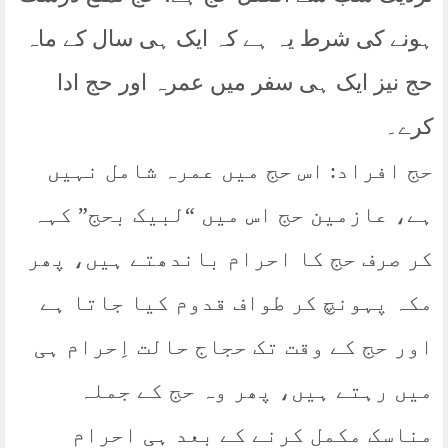
ہونے کی شرط یہ ہے کہ ایک ہی سال کے ماہ
حج نیز ایک ہی سفر میں عمرہ اور حج ادا
کرے۔
حج افراد: اس حج میں عمرہ شامل نہیں
ہے، عازمین حج اس میں “لبیک بحج” کہہ
کر صرف حج کا احرام باندھتے ہیں، پھر
مکہ پہونچ کر طواف قدوم کیا جاتا ہے
اور حج کے وقت تک حجاج حالت اِحرام ہی
میں رہتے ہیں، پھر وہ حج کے جملہ
مناسک مکمل کرنے کے بعد ہی احرام