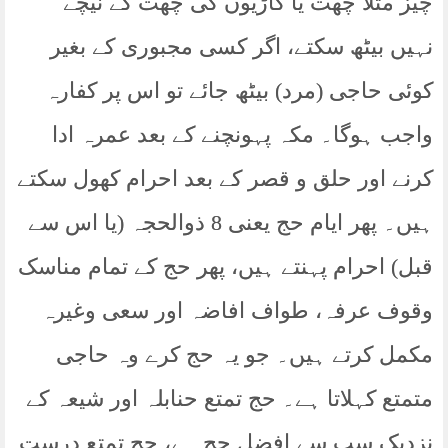
چیز مثلاً چھت یا گاڑیوں کی چھت کے نیچے
نہیں بیٹھ سکتے، اگر کسی مجبوری کے بغیر
کوئی حاجی (مرد) بیٹھ جائے تو اس پر کفارہ
واجب ہوگا۔ مکہ پہونچنے کے بعد عمرہ ادا
کرنے اور حلق و قصر کے بعد احرام کھول سکتے
ہیں۔ پھر ایام حج یعنی 8 ذوالحجہ (یا اس سے
قبل) احرام پہنتے ہیں، پھر حج کے تمام مناسک
وقوف عرفہ، طواف افاضہ اور سعی وغیرہ
مکمل کرتے ہیں۔ جو یہ حج کرے وہ حاجی
متمتع کہلاتا ہے۔ حج تمتع حنابلہ اور شیعہ کے
نزدیک سب سے افضل حج ہے، حج تمتع درست