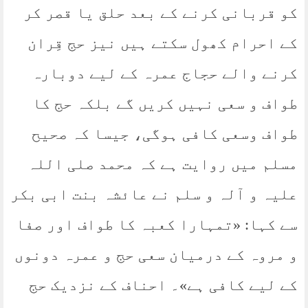
کو قربانی کرنے کے بعد حلق یا قصر کر
کے احرام کھول سکتے ہیں نیز حج قِران
کرنے والے حجاج عمرہ کے لیے دوبارہ
طواف و سعی نہیں کریں گے بلکہ حج کا
طواف وسعی کافی ہوگی، جیسا کہ صحیح
مسلم میں روایت ہے کہ محمد صلی اللہ
علیہ و آلہ و سلم نے عائشہ بنت ابی بکر
سے کہا: «تمہارا کعبہ کا طواف اور صفا
و مروہ کے درمیان سعی حج و عمرہ دونوں
کے لیے کافی ہے»۔ احناف کے نزدیک حج