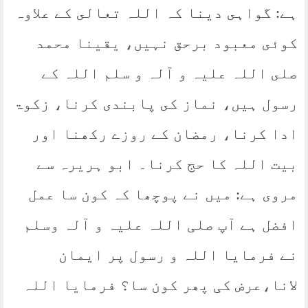
ہے: گواہى دينا كہ اللہ تعالى كے علاوہ
كوئى معبود برحق نہيں، يقينا محمد
صلى اللہ عليہ و آلہ و سلم اللہ كے
رسول ہيں، نماز كى پابندى كرنا، زکوۃ
ادا كرنا، رمضان كے روزے ركھنا اور
بيت اللہ كا حج كرنا۔ ابو ہریرہ سے
مروی ہے: میں نے پوچھا کہ کون سا عمل
افضل ہے آپ صلی اللہ علیہ و آلہ وسلم
نے فرمایا اللہ و رسول پر ایمان
لانا،عرض کی پھر کون سا؟ فرمایا اللہ