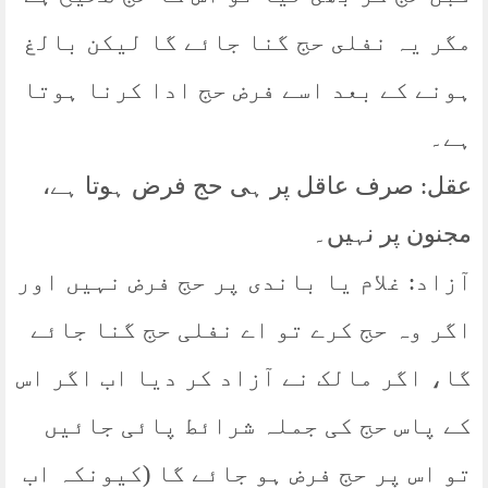
مگر یہ نفلى حج گنا جائے گا ليكن بالغ
ہونے كے بعد اسے فرض حج ادا كرنا ہوتا
ہے۔
عقل: صرف عاقل پر ہی حج فرض ہوتا ہے،
مجنون پر نہیں۔
آزاد: غلام یا باندی پر حج فرض نہيں اور
اگر وہ حج كرے تو اے نفلی حج گنا جائے
گا، اگر مالک نے آزاد کر دیا اب اگر اس
کے پاس حج کی جملہ شرائط پائی جائیں
تو اس پر حج فرض ہو جائے گا (کیونکہ اب