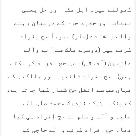
کھولتے ہیں۔ اہل مکہ اور حل یعنی
میقات اور حدود حرم کے درمیان رہنے
والے باشندے (حلی) عموماً حج اِفراد
کرتے ہیں (دوسرے ملک سے آنے والے
عازمین (آفاقی) بھی حج افراد کر سکتے
ہیں)۔ حج افراد شافعیہ اور مالکیہ کے
یہاں سب سے افضل حج شمار کیا جاتا ہے،
کیونکہ ان کے نزدیک محمد صلی اللہ
علیہ و آلہ و سلم نے حج اِفراد ہی کیا
تھا۔ حج افراد کرنے والے حاجی کو