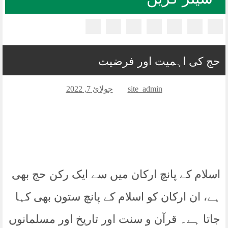
جلال پور پیروالا المصطفیٰ کی خیمہ بستیوں میں مقیم
متاثرین میں راشن کی تقسیم ملتان کی وہ تحصیل جہاں
سیلاب نے کچھ نہیں چھوڑا، تباہی و بربادی کی المناک
داستانیں
سیلاب زدگان کے دکھ کو سکھ میں بدلنے کا سفر جاری
حج کی اہمیت اور فرضیت
سیلاب زدگان کی خدمت کا سفر جاری ۔۔۔
کینیڈا سے تشریف لائے ہوئے معزز مہمان جناب یار محمد کا
site_admin
جولائ 7, 2022
لاہور میں المصطفیٰ آئی ہسپتال ، المصطفیٰ دسترخوان اور
المصطفیٰ پاکستان کے ہیڈ آفس کا وزٹ
المصطفیٰ ویلفیئر ٹرسٹ اور ٹیئر ٹو سمال آرگنائزیشن
مانچسٹر کے اشتراک سے 450 متاثرین سیلاب میں راشن اور
بستروں کی تقسیم
پیر سید عبد القادر شاہ جیلانی کا سانحہ ارتحال
دریاؤں کی جاگیر
اسلام کے پانچ ارکان میں سے ایک رکن حج بھی
ہے، ان ارکان کو اسلام کے پانچ ستون بھی کہا
جاتا ہے۔ قرآن و سنت اور تاریخ اور مسلمانوں