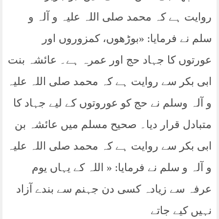
روایت ہے کہ محمد صلی اللہ علیہ و آلہ و
سلم نے فرمایا: «بوڑھوں، کمزوروں اور
عورتوں کا جہاد حج اور عمرہ ہے۔ عائشہ بنت
ابی بکر سے روایت ہے کہ محمد صلی اللہ علیہ
و آلہ وسلم نے حج کو عوروتوں کے لیے جہاد کا
متبادل قرار دیا۔ صحیح مسلم میں عائشہ بن
ابی بکر سے روایت ہے کہ محمد صلی اللہ علیہ
و آلہ و سلم نے فرمایا: « اللہ کے یہاں یوم
عرفہ سے زیادہ کسی دن جہنم سے بندے آزاد
نہیں کیے جاتے