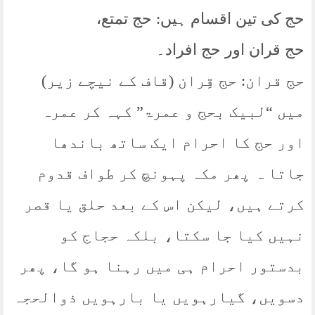
حج کی تین اقسام ہیں: حج تمتع،
حج قران اور حج افراد۔
حج قران: حج قِران (قاف کے نیچے زیر)
میں “لبیک بحج و عمرۃ” کہہ کر عمرہ
اور حج کا احرام ایک ساتھ باندھا
جاتا ہ پھر مکہ پہونچ کر طواف قدوم
کرتے ہیں، لیکن اس کے بعد حلق یا قصر
نہیں کیا جا سکتا، بلکہ حجاج کو
بدستور احرام ہی میں رہنا ہو گا، پھر
دسویں، گیارہویں یا بارہویں ذوالحجہ