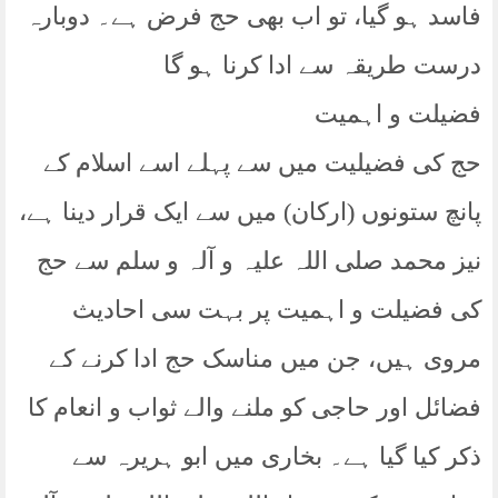
فاسد ہو گیا، تو اب بھی حج فرض ہے۔ دوبارہ
درست طریقہ سے ادا کرنا ہو گا
فضیلت و اہمیت
حج کی فضیلیت میں سے پہلے اسے اسلام کے
پانچ ستونوں (ارکان) میں سے ایک قرار دینا ہے،
نیز محمد صلی اللہ علیہ و آلہ و سلم سے حج
کی فضیلت و اہمیت پر بہت سی احادیث
مروی ہیں، جن میں مناسک حج ادا کرنے کے
فضائل اور حاجی کو ملنے والے ثواب و انعام کا
ذکر کیا گیا ہے۔ بخاری میں ابو ہریرہ سے