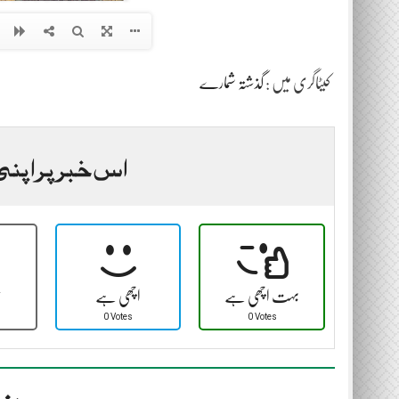
کیٹاگری میں :
گذشتہ شمارے
اس خبر پر اپنی
بہت اچھی ہے
اچھی ہے
ٹ
0 Votes
0 Votes
مزی