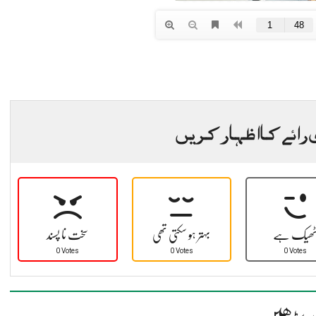
 رائے کا اظہار کریں
ھیک ہے
بہتر ہو سکتی تھی
سخت نا پسند
0 Votes
0 Votes
0 Votes
د پڑھیں