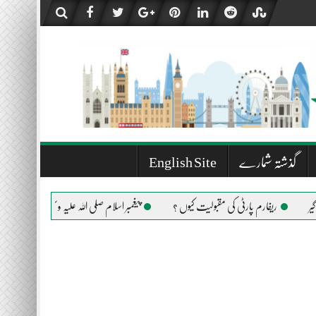
گذشتہ شمارے
English Site
 مقبولیت کیوں ؟
پیغمبر اسلام صلی اللہ علیہ وسلم کی حیات طیبہ کے چند گوشے
ضلع