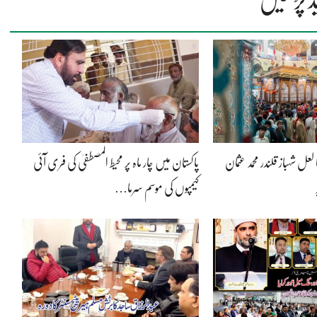
ل شہباز قلندر محمد عثمان
پاکستان میں چار ماہ پر محیط المصطفیٰ کی فری آئی
کیمپوں کی موسم سرما…