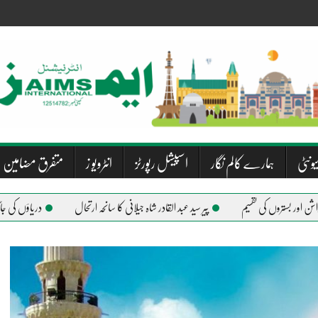
یونٹی
ہمارے کالم نگار
اسپیشل رپورٹز
انٹرویو ز
متفرق مضامین
پیر سید عبد القادر شاہ جیلانی کا سانحہ ارتحال
دریاؤں کی جاگیر
ریفارم پارٹی کی