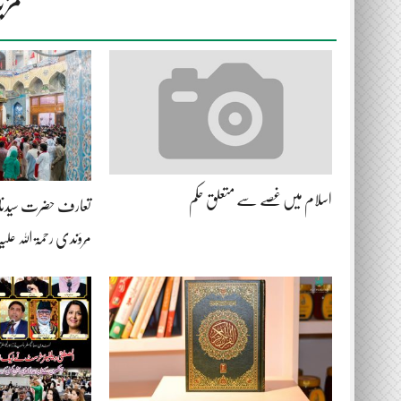
اسلام میں غصے سے متعلق حکم
تعارف حضرت سیدنا لع
مَروَندی رحمۃ اللہ علیہ