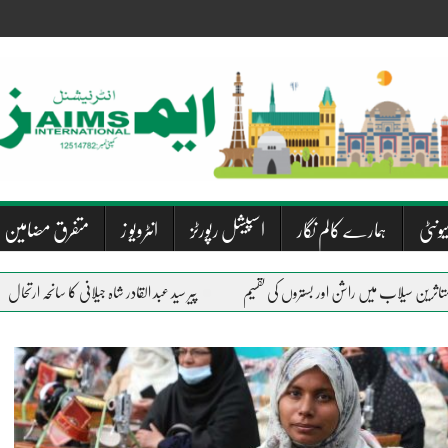
یونٹی
ہمارے کالم نگار
اسپیشل رپورٹز
انٹرویو ز
متفرق مضامین
پیر سید عبد القادر شاہ جیلانی کا سانحہ ارتحال
دریاؤں کی جا