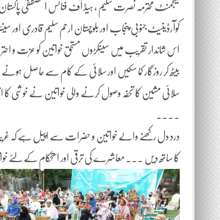
مینجمنٹ محترمہ نصرت سلیم ، ہیڈ آف فنانس المصطفیٰ پاکستان طار
کوآرڈینیٹ جنوبی پنجاب اور بلوچستان ارحم سلیم قادری اور سینئ
اس شاندار تقریب میں سینکڑوں مستحق خواتین کو عزت و احترام 
بیٹھ کر روزگار کما سکیں اور سلائی کے کام سے حاصل ہونے
سلائی مشین کا تحفہ وصول کرنے والی خواتین نے خوشی کا اظہار 
۔۔۔۔
درد دل رکھنے والے خواتین و حضرات سے اپیل ہے کہ غریب خو
کا ساتھ دیں ۔۔۔ معاشرے کی ترقی اور استحکام کے لئے خوا