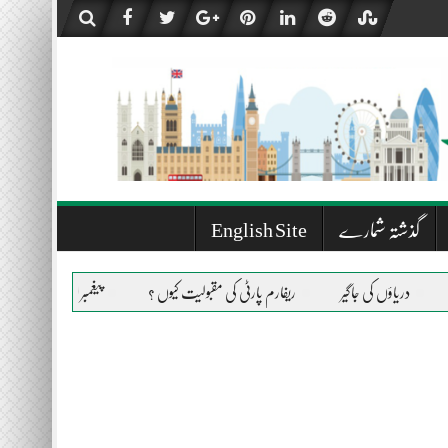
گذشتہ شمارے
English Site
گیر
ریفارم پارٹی کی مقبولیت کیوں ؟
پیغمبر اسلام صلی اللہ علیہ وسلم کی حیات ط