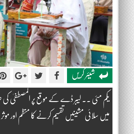
شیئر کریں
یکم مئی ۔۔ لیبر ڈے کے موقع پر المصطفیٰ کی ط
میں سلائی مشینیں تقسیم کرنے کا منظم اور موث
۔۔۔