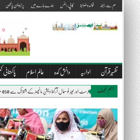
Skip
ہم سے رابطہ
قوائد و ضوابط
کاپی رائٹس
ہمارے بارے میں
پرائیویسی پالیسی
to
content
تفسیرقرآن
اداریہ
دانش کدہ
عالم اسلام
پاکستانی کم
اہم خبریں
المصطفیٰ ویلفیئر ٹرسٹ اور ٹیئر ٹو سمال آرگنائزیشن مانچسٹر کے اشتراک سے 450 متاثرین سیلاب میں راشن اور بستروں کی تقسیم