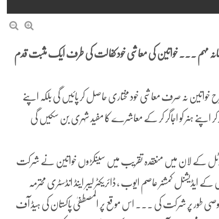
مخلصانہ مہم ۔۔۔ خواتین کی معاشی خود کفالت کی طرف ایک مثبت قدم
 خواتین نہ صرف معاشی خود مختاری حاصل کر پائیں گی بلکہ اپنے
ر اپنے ہنر کو اجاگر کر کے معاشرے کا مفید شہری بن سکیں گی
 ہوٹل کے لان میں منعقدہ تقریب میں سینکڑوں خواتین نے شرکت
 ایڈیشنل کمشنر عاصم ایوب ، ڈائریکٹر لیبر اینڈ انڈسٹری محترمہ
خصوصی طور پر شرکت کی ۔۔۔ اس موقع پر المصطفیٰ پاکستان کی ہیڈ آف