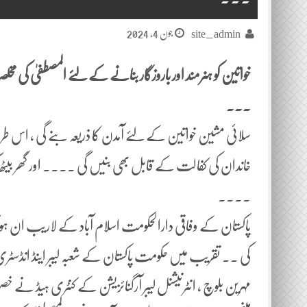
جون 4, 2024
site_admin
خواتین کو ہنرمند اور باروزگار بنانے کے لئے المصطفیٰ کی 
۔۔۔
سلائی مشین خواتین کے لئے آمدن کا ذریعہ بنے گی ، اس طرح
خاندان کی کفالت کے قابل بھی بنیں گی ۔۔۔۔ اور گھر بیٹھ ک
۔۔۔۔
پاکستان کے وفاقی دارالحکومت اسلام آباد کے لاریب ان
کی ۔۔ تقریب میں حکومت پاکستان کے شعبہ لیبر اینڈ انڈسٹری کے
مہرین بلوچ ، انٹرنیشنل لیبر آرگنائزیشن کے کنٹری ہیڈ نے 