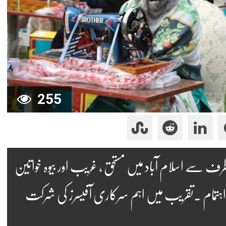
255
رف سے اسلام آباد میں مستحق ، غریب اور بیوہ خواتین
ر اہتمام ۔تقریب میں اہم سرکاری آفیسرز کی شرکت