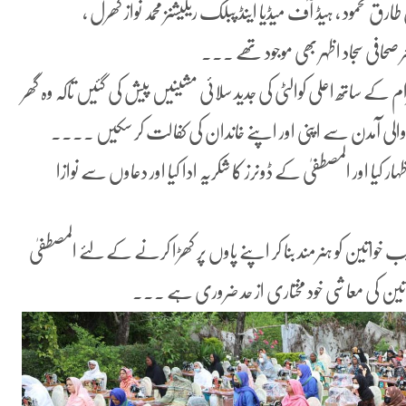
ق محمود ، ہیڈ آف میڈیا اینڈ پبلک ریلیشنز محمد نواز کھرل ،
ر صحافی سجاد اظہر بھی موجود تھے ۔۔۔
کے ساتھ اعلی کوالٹی کی جدید سلائی مشینیں پیش کی گئیں تاکہ وہ گھر
 والی آمدن سے اپنی اور اپنے خاندان کی کفالت کر سکیں ۔۔۔۔
کیا اور المصطفیٰ کے ڈونرز کا شکریہ ادا کیا اور دعاوں سے نوازا
اتین کو ہنرمند بنا کر اپنے پاوں پر کھڑا کرنے کے لئے المصطفیٰ
تین کی معاشی خود مختاری از حد ضروری ہے ۔۔۔