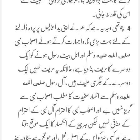
کرنے کا بہت بڑا ذریعہ بنا ،مگر ہماری گروہی عصبیت نے
اس کی قدر نہ جانی۔
4۔چوتھی وجہ یہ ہے کہ ہم نے اپنی بد اعمالیوں پر پردہ ڈالنے
کے لئے بہت بڑی ناروا جسارت کرتے ہوئے اصحاب نبی
صلى الله عليه وسلم اور اہل بیت رسول ہونے کو ایک
دوسرے کا حریف بنا دیا ہے، حالانکہ یہ حریف نہیں ایک
دوسرے کے جگری حلیف ہیں ، آل رسول صلى الله
عليه وسلم سے اظہار عقیدت کا مطلب اصحاب نبی سے
گریز نہیں ہے اور اصحاب نبی کا احترام آل نبی کے احترام
کے منافی نہیں لیکن ہر چیز کے انکمہار کا ایک موقع ہوتا
ہے اور کسی چیز کو اس کے اصل محل اور موقع سے ہٹا دینے