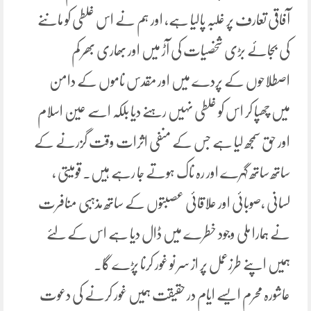
آفاقی تعارف پر غلبہ پالیا ہے، اور ہم نے اس غلطی کو ماننے
کی بجائے بڑی شخصیات کی آڑ میں اور بھاری بھر کم
اصطلاحوں کے پردے میں اور مقدس ناموں کے دامن
میں چھپا کر اس کو غلطی نہیں رہنے دیا بلکہ اسے عین اسلام
اور حق سمجھ لیا ہے جس کے منفی اثرات وقت گزرنے کے
ساتھ ساتھ گہرے اور رہ ناک ہوتے جا رہے ہیں۔ قومیتی ،
لسانی ،صوبائی اور علاقائی عصبتوں کے ساتھ مذہبی منافرت
نے ہمارا ملی وجود خطرے میں ڈال دیا ہے اس کے لئے
ہمیں اپنے طرزعمل پر از سر نو غور کرنا پڑے گا۔
عاشورہ محرم ایسے ایام در حقیقت ہمیں غور کرنے کی دعوت