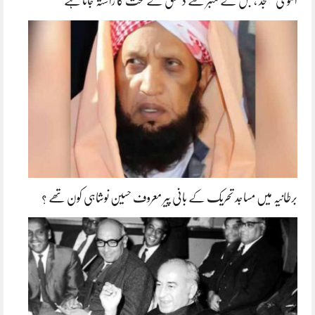
اموی مسجد ، جس کے منبر سے دمشق کے تخت کا راستہ جاتا ہے
برطانیہ میں مساجد تحریک کے بانی پیر معروف حسین نوشاہی کون تھے ؟