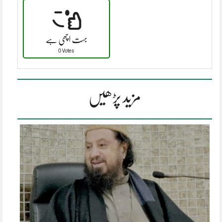
بہت اچھی ہے
0 Votes
مزید پڑھیں