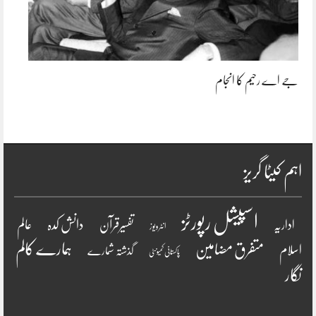
جے اے رحیم کا انجام
اہم کیٹا گریز
اسپیشل رپورٹز
دانش کدہ
اداریہ
تفسیرقرآن
عالم
انٹرویو ز
ہمارے کالم
متفرق مضامین
اسلام
گذشتہ شمارے
پاکستانی کمیونٹی
نگار