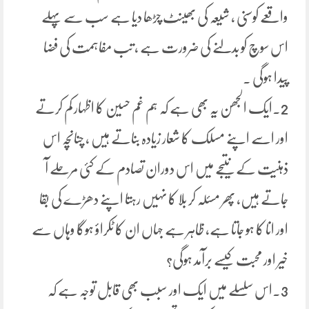
واقعے کوسنی ، شیعہ کی بھینٹ چڑھا دیا ہے سب سے پہلے
اس سوچ کو بدلنے کی ضرورت ہے ، تب مفاہمت کی فضا
پیدا ہوگی ۔
2۔ایک الجھن یہ بھی ہے کہ ہم غم حسین کا اظہار کم کرتے
اور اسے اپنے مسلک کا شعار زیادہ بناتے ہیں ، چنانچہ اس
ذہنیت کے نتیجے میں اس دوران تصادم کے کئی مرحلے آ
جاتے ہیں، پھر مسئلہ کر بلا کا نہیں رہتا اپنے دھڑے کی بقا
اور انا کا ہو جاتا ہے، ظاہر ہے جہاں ان کا ٹکراؤ ہوگا وہاں سے
خیر اور محبت کیسے برآمد ہوگی؟
3۔اس سلسلے میں ایک اور سبب بھی قابل توجہ ہے کہ