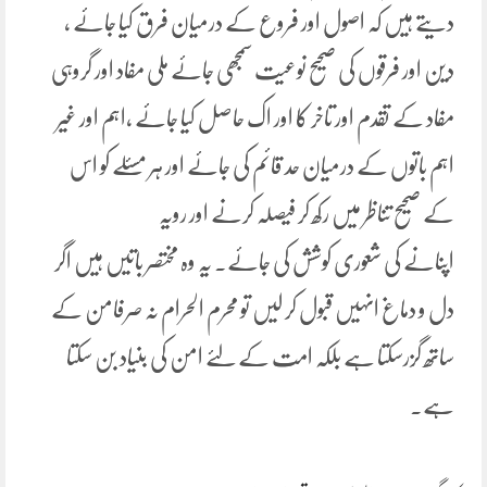
دیتے ہیں کہ اصول اور فروع کے درمیان فرق کیا جائے ،
دین اور فرقوں کی صحیح نوعیت سمجھی جائے ملی مفاد اور گروہی
مفاد کے تقدم اور تاخر کا اور اک حاصل کیا جائے ،اہم اور غیر
اہم باتوں کے درمیان حد قائم کی جائے اور ہر مسئلے کو اس
کے صحیح تناظر میں رکھ کر فیصلہ کرنے اور رویہ
اپنانے کی شعوری کوشش کی جائے۔ یہ وہ مختصر باتیں ہیں اگر
دل و دماغ انہیں قبول کر لیں تو محرم الحرام نہ صرفامن کے
ساتھ گزرسکتا ہے بلکہ امت کے لئے امن کی بنیاد بن سکتا
ہے۔