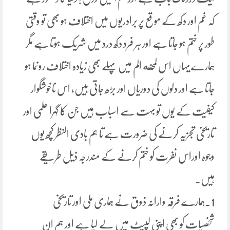
کہ غم اور دکھ کے موقع پر برادریوں میں اختلاف ہو بھی تو وقتی
طور پر ختم ہو جاتا ہے اور ہر فرد دکھ درد میں شریک ہوتا ہے مگر
ہمارے یہاں اس لمحنه الم میں پہلے بھی زیادہ اختلاف رونما ہو
جاتا ہے اور دلوں کی دوریاں اور بڑھ جاتی ہیں، اس ناخوشگوار
کیفیت کے یوں تو بہت سے اسباب ہیں جن کا گہرا علمی اور
تاریخی تجزیہ کرنے کی ضرورت ہے تا ہم بادی النظر کچھ یوں
وجوہ اوراس نفرت کو ختم کرنے کے مندرجہ ذیل طریقے
ہیں۔
1۔ہمارے فرقہ وارانہ ذوق نے ہماری ملی اور تاریخی
شخصیات کو بھی اپنی لپیٹ میں لے لیا ہے اور ہم ان