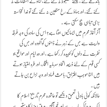
باندھے گئے ، پشتے مضبوط نہ کئے گئے، کٹاؤ کے انتظامات نہ
کئے گئے، اور بہاؤ کے رخ متعین نہ کئے گئے تو خدا نخواستہ
بڑی تباہی بچ سکتی ہے۔
آخر آغاز محرم میں ایسا کیوں ہوتا ہے؟ اس کی سادہ کی وجہ فرقہ
واریت ہے جس کے زہر نے ذہنوں کو آلودہ اور جس کی
نفرت نے دلوں کو کبیدہ کر رکھا ہے ، اور وہ ایام اور مواقع جو
کسی قوم کے لئے ذریعہ اتحاد سرمایہ افتخار، اور طرہ امتیاز ہوتے
ہیں الٹا موجب افتراق، باعث فساد اور وجہ نزاع بن جاتے
ہیں۔
حالانکہ کوئی بادنی تعمق دیکھے تو عاشورہ محرم تاریخ اسلام کا
ایک دردناک باب ہے اور غم آگیں ورق ! دنیا کا دستور ہے