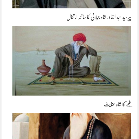
پیر سید عبد القادر شاہ جیلانی کا سانحہ ارتحال
بُلھےؒ کا شاہ عنایتؒ