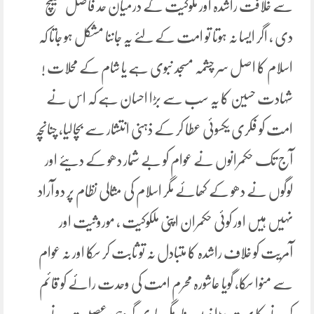
سے خلافت راشدہ اور ملوکیت کے درمیان حد فاصل کھینچ
دی ، اگر ایسا نہ ہوتا تو امت کے لئے یہ جاننا مشکل ہو جاتا کہ
اسلام کا اصل سر چشمہ مسجد نبوی ہے یا شام کے محلات !
شہادت حسین کا یہ سب سے بڑا احسان ہے کہ اس نے
امت کو فکری یکسوئی عطا کر کے ذہنی انتشار سے بچالیا، چنانچہ
آج تک حکمرانوں نے عوام کو بے شمار دھو کے دیئے اور
لوگوں نے دھو کے کھائے مگر اسلام کی مثالی نظام پر دو آراد
نہیں ہیں اور کوئی حکمران اپنی ملکوکیت ، موروثیت اور
آمریت کو خلاف راشدہ کا متبادل نہ تو ثابت کر سکا اور نہ عوام
سے منوا سکا، گویا عاشورہ محرم امت کی وحدت رائے کو قائم