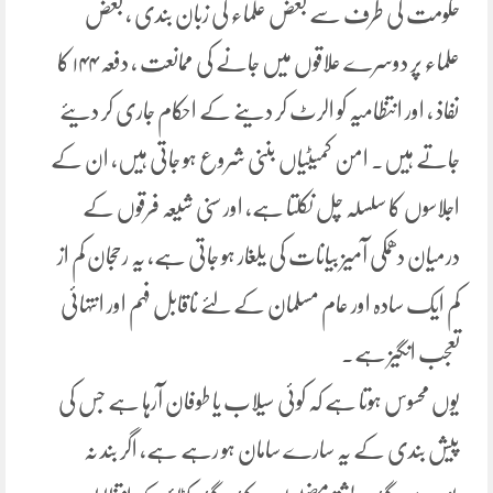
حکومت کی طرف سے بعض علماء کی زبان بندی ، بعض
علماء پر دوسرے علاقوں میں جانے کی ممانعت ، دفعہ ۱۴۴ کا
نفاذ ، اور انتظامیہ کو الرٹ کر دینے کے احکام جاری کر دیئے
جاتے ہیں۔ امن کمیٹیاں بننی شروع ہو جاتی ہیں، ان کے
اجلاسوں کا سلسلہ چل نکلتا ہے، اور سنی شیعہ فرقوں کے
درمیان دھمکی آمیز بیانات کی یلغار ہو جاتی ہے، یہ رحجان کم از
کم ایک سادہ اور عام مسلمان کے لئے ناقابل فہم اور انتہائی
تعجب انگیز ہے۔
یوں محسوس ہوتا ہے کہ کوئی سیلاب یا طوفان آرہا ہے جس کی
پیش بندی کے یہ سارے سامان ہو رہے ہے، اگر بند نہ