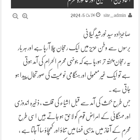
جولائ 5, 2024
site_admin
صاحبزادہ سید خورشید گیلانی
برسوں سے وطن عزیز میں ایک رحجان چلا آ رہا ہے اور ہر بار
یہ رحجان پختہ تر ہورہا ہے کہ جونہی محرم الحرام کی آمد ہوتی
ہے تو ایک غیر معمولی اور ہنگامی نوعیت کی صورتحال پیدا ہو
جاتی ہے۔
جس طرح بحث کی آمد سے قبل اشیاء کی قلت ، ذخیرہ اندوزی
اور مہنگائی کے امراض قوم کو لاحق ہو جاتے ہیں اسی طرح
محرم کے آغاز میں مذہبی فضا میں تناؤ اور کھچاؤ سا آ جاتا ہے ،