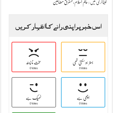
کیٹاگری میں :
عالم اسلام
،
متفرق مضامین
اس خبر پر اپنی رائے کا اظہار کریں
بہتر ہو سکتی تھی
سخت نا پسند
0 Votes
0 Votes
اچھی ہے
ٹھیک ہے
0 Votes
0 Votes