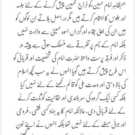
ہمبظاہر امام حسین ؓ کو خراج تحسین پیش کرنے کے لئے جلسہ
اور جلوس کا اہتمام کرتے ہیں مگر در اصل بلاتے ان لوگوں کو
ہیں جن کی اپنی بقاء اور گزراں اسوہ حسینی سے وابستہ نہیں
بلکہ امام کے نام پر تفرقے سے منسلک ہوتی ہے پیشہ ور
ذاکر اور فرقہ پرست واعظ حضرت امام کی شخصیت اور قربانی کو
اس طرح پیش کرتے ہیں گویا انہوں نے یہ سب کچھ اسلام
کی بالا دستی اور وحدت ملی کو قائم رکھنے کے لئے نہیں کیا
بلکہ کسی ایک گروہ کی سر بلندی اور حقانیت کو ثابت کرنے
کے لئے قربانی دی، حالانکہ امام کا یہ جہاد کسی فقہی ، فروعی
اور جزئی مسئلے کے لئے نہیں تھا بلکہ انہوں نے اپنے خون