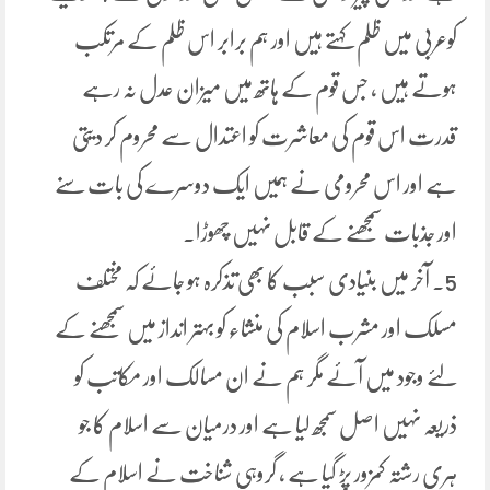
کوعربی میں ظلم کہتے ہیں اور ہم برابر اس ظلم کے مرتکب
ہوتے ہیں ، جس قوم کے ہاتھ میں میزان عدل نہ رہے
قدرت اس قوم کی معاشرت کو اعتدال سے محروم کر دیتی
ہے اور اس محرومی نے ہمیں ایک دوسرے کی بات سنے
اور جذبات سمجھنے کے قابل نہیں چھوڑا۔
5۔ آخر میں بنیادی سبب کا بھی تذکرہ ہو جائے کہ مختلف
مسلک اور مشرب اسلام کی منشاء کو بہتر انداز میں سمجھنے کے
لئے وجود میں آئے مگر ہم نے ان مسالک اور مکاتب کو
ذریعہ نہیں اصل سمجھ لیا ہے اور درمیان سے اسلام کا جو
ہری رشتہ کمزور پڑ گیا ہے ، گروہی شناخت نے اسلام کے