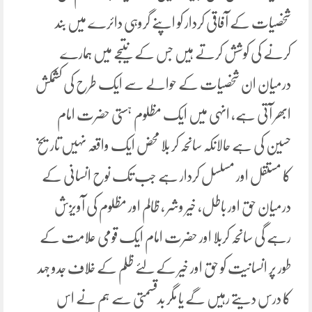
شخصیات کے آفاقی کردار کو اپنے گروہی دائرے میں بند
کرنے کی کوشش کرتے ہیں جس کے نتیجے میں ہمارے
درمیان ان شخصیات کے حوالے سے ایک طرح کی کشمکش
ابھر آتی ہے، انہی میں ایک مظلوم ہستی حضرت امام
حسین کی ہے حالانکہ سانحہ کر بلا محض ایک واقعہ نہیں تاریخ
کا مستقل اور مسلسل کردار ہے جب تک نوح انسانی کے
درمیان حق اور باطل، خیر وشر ، ظالم اور مظلوم کی آویزش
رہے گی سانحہ کربلا اور حضرت امام ایک قومی علامت کے
طور پر انسانیت کو حق اور خیر کے لئے ظلم کے خلاف جدو جہد
کا درس دیتے رہیں گے یا مگر بدقسمتی سے ہم نے اس