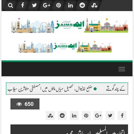
Skip
to
content
Toggle
navigation
ضلع خانیوال، تحصیل میاں چنوں میں المصطفیٰ متاثرینِ سیلاب کے شانہ بشانہ
جلال پور پ
650
اتحاد بین المسلمین اور عاشورہ محرم