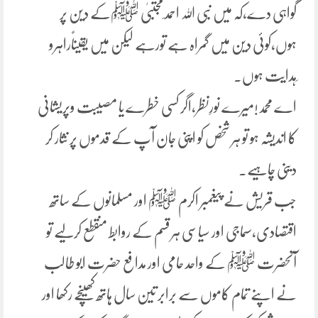
گواہی دے،کہ میں نبی اللہ احمد ِمجتبیٰ ﷺکے دین پر
ہوں،کوئی دین میں گمراہ ہے تورہے لیکن میں یقیناًراہرو
ِہدایت ہوں۔
اے محمد!میرے نورِنظر،اگر کسی خطرے یا مصیبت وپریشانی
کا اندیشہ ہو تو ہر شخص کو اپنی جان آپ کے قدموں پر نثار کر
دینی چاہیے۔
جب قریش نے پیغمبر اکرم ﷺ اور مسلمانوں کے ساتھ
اقتصادی،سماجی اور سیاسی ہر قسم کے روابط منقطع کرلیے تو
آنحضرت ﷺ کے واحد حامی اور مدافع حضرت ابو طالب
نے اپنے تمام کاموں سے برابر تین سال ہاتھ کھینچے رکھا اور