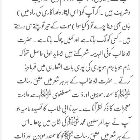
وشریف ہیں ۔اگر آپ کو(اس ایثار وفداکاری کی راہ میں)
جان بھی دینا پڑے تو (کیا ہوا)موت کے تیر توچلتے ہی رہتے
ہیں۔کسی کو لگ جاتا ہے اور کہیں چوک جاتا ہے ۔ حضرت
ابو طالب کوفی البدیہہ شعر کہنے میں ایساید طولیٰ حاصل تھا کہ
رزم ہو یا بزم ہو پوری کی پوری بات اشعار ہی میں فرما دیا
کرتے ۔ حضرت ابو طالب کے ہر ہر شعر میں عشق رسالت
ﷺکا سمندر موجزن اور ذات مصطفوی ﷺسے وابستہ
معجزات کا ذکر نظر آتا ہے۔سید نا ابی طالب کا قصیدہ لامیہ جو
آپ نے سید المرسلین محمدﷺ کی شان میں پڑھا ۔اس
کے ہر شعر میں عشق رسالت ﷺکا سمندر موجزن اور ذات