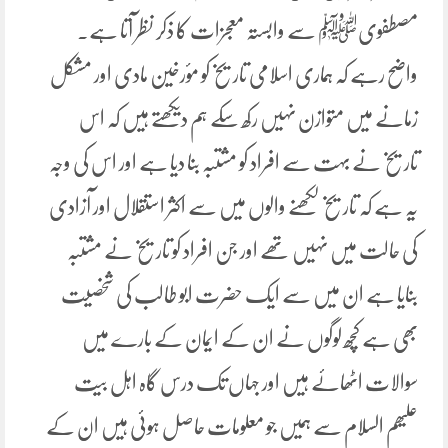
مصطفویﷺ سے وابستہ معجزات کا ذکر نظر آتا ہے۔
واضح رہے کہ ہماری اسلامی تاریخ کو مؤرخین مادی اور مشکل
زمانے میں متوازن نہیں رکھ سکے ہم دیکھتے ہیں کہ اس
تاریخ نے بہت سے افراد کو مشتبہ بنا دیا ہے اور اس کی وجہ
یہ ہے کہ تاریخ لکھنے والوں میں سے اکثر استقلال اور آزادی
کی حالت میں نہیں تھے اور جن افراد کو تاریخ نے مشتبہ
بنایا ہے ان میں سے ایک حضرت ابو طالب کی شخصیت
بھی ہے کچھ لوگوں نے ان کے ایمان کے بارے میں
سوالات اٹھائے ہیں اور جہاں تک درس گاہ اہل بیت
علیھم السلام سے ہمیں جو معلومات حاصل ہوئی ہیں ان کے