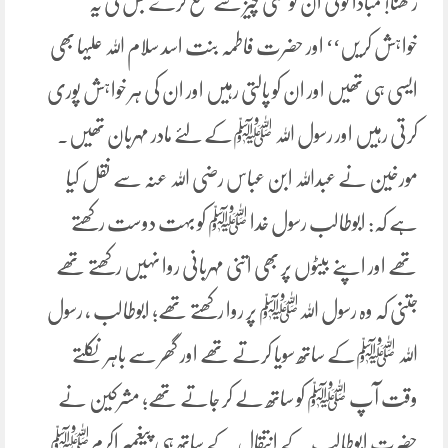
رکھنا! مبادا کوئی ان کو کسی چیز سے منع کرے جس کی یہ
خواہش کریں‘‘ اور حضرت فاطمہ بنت اسد سلام اللہ علیہا بھی
ایسی ہی تھیں اور ان کو پالتی رہیں اور ان کی ہر خواہش پوری
کرتی رہیں اور رسول اللہ ﷺکے لئے مادر مہربان تھیں۔
مورخین نے عبداللہ ابن عباس رضی اللہ عنہ سے نقل کیا
ہے کہ: ابوطالب رسول خدا ﷺ کو بہت دوست رکھتے
تھے اور اپنے بیٹوں پر بھی اتنی مہربانی روا نہیں رکھتے تھے
جتنی کہ وہ رسول اللہﷺ پر روا رکھتے تھے؛ ابوطالب ، رسول
اللہ ﷺکے ساتھ سویا کرتے تھے اور گھر سے باہر نکلتے
وقت آپ ﷺ کو ساتھ لے کر جاتے تھے؛ مشرکین نے
حضرت ابوطالب کے انتقال کے ساتھ ہی پیغمبر اکرمﷺ