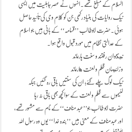
السلام کے مبلغ تھے۔انہوں نے عصر جاہلیت میں ایسی
نیک روایات کی بنیاد رکھی جن کو کلام وحی کی تأئید حاصل
ہوئی۔حضرت ابوطالب ’’قسامہ‘‘ کے بانی ہیں جو اسلام
کے عدالتی نظام میں مورد قبول واقع ہوا۔
نيكوان رفتند و سنت ہا بماند
و زلئيمان ظلم و لعنت ها بماند
نیک لوگ چلے گئے؛ ان کی سنتیں باقی رہ گئیں جبکہ
لئیموں سے ظلم و لعنت کے سوا کچھ بھی باقی نہ رہا
حضرت ابو طالب جو’’عبد مناف‘‘کے نام سے مشہور تھے،
اور عبدمناف کے معنی ہیں ’’بندہ خدا ‘‘ یوں وہ رسول اللہ