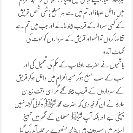
میں داخل ہوجاؤ اور تم میں سے ہر مسلح ہاشمی شخص قریش
کے کسی سردار کے قریب بیٹھ جائے اور جب میں تم سے
تقاضا کروں تو اٹھو اور قریش کے سرداروں کو موت کی
گھاٹ اتارو۔
ہاشمیوں نے حضرت ابوطالب کے حکم کی تعمیل کی اور
سب کے سب مسلح ہوکر مسجدالحرام میں داخل ہوکر قریش
کے سرداروں کے قریب بیٹھ گئے مگر اسی وقت زید بن
حارثہ نے ان کو خبر دی کہ حضرت محمدﷺ کو کوئی گزند نہیں
پہنچی ہے اور بلکہ آپ ﷺ مسلمان کے گھر میں تبلیغ
اسلام میں مصروف ہیں چنانچہ منصوبے پر عملدرآمد رک گیا