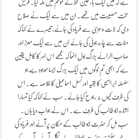
ہے کہ میں ایک بار عین قحط کے موسم میں مکہ گیا۔ قریش
سخت مصیبت میں تھے۔ ان میں سے ایک نے صلاح
دی کہ لات و عزیٰ سے فریاد کی جائے، تیسرے نے کہا کہ
منات سے چارہ جوئی کی جائے ان میں سے ایک معزز اور
صاحب الرائے بزرگ بول اٹھا کہ مجھے اس امر کا کامل یقین
ہے کہ ابھی تم لوگوں میں ایک بزرگ ایسا موجود ہے جو
سلسلہ ابراہیمی کا بقیہ اور نسل اسماعیلی کا خلاصہ ہے۔ اس
کی طرف کیوں نہ رجو ع کیا جائے۔ سب نے کہا کہ کیا تمہارا
اشارہ ابو طالب کی طرف ہے۔ اس نے جواب دیا ہاں۔
سب مل کر حضرت ابو طالب کے مکان پر آئے اور فریاد کی
، جسے سنتے ہی حضرت ابوطالب باہر نکل آئے۔ آپ کے