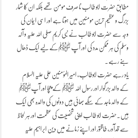
مطابق حضرت ابو طالب نا صرف مومن تھے بلکہ ان کا شمار
بزرگ و عظیم ترین مومنین میں ہوتا ہے اور اسی ایمان کی
وجہ سے حضرت ابو طالب نے نبی کریم صلی اللہ علیہ و آلہ
وسلم کی ہر ممکن مدد کی اور آپ ﷺکے لیے ایک ڈھال
بنے رہے۔
یاد رہے حضرت ابوطالب، امیر المؤمنین علی علیہ السلام
کے والد بزرگوار اور رسول اللہ ﷺ کے چچا اور آپﷺ
کے والد ماجد کے سگّے بھائی ہیں دونوں کی والدہ بھی ایک
ہیں۔حضرت ابو طالب اپنی شخصیت کی عظمت اور ہر لحاظ
سے قدآور، طاقتور اور اپنے زمانے میں دین ابراہیم علیہ