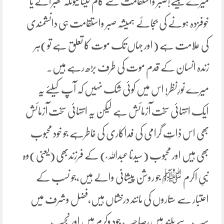
میرے بیٹے!صبر واستقامت سے کام لینا کیونکہ گھبرانے یا
خوفزدہ ہونے کی بجائے ہمیشہ صبر واستقامت ہی دانشمندی
کی علامت ہے (اور جہاں تک موت کا تعلق ہے تو)ہر
زندہ انسان کے قدم موت کی طرف بڑھ رہے ہیں۔
میرے نورِنظر! اس میں کوئی شک نہیں کہ آپ کیلئے یہ
ایک انتہائی سخت آزمائش ہے لیکن یہ انتہائی سخت آزمائش
بھی اس ذاتِ گرامی کی فداکاری کی خاطرہے جو خود محبوب
بھی ہیں اور محبوب (سیدنا عبداللہ ؑ) کے فرزندبھی (یعنی)وہ
نبیِ اکرم ﷺ جو روشن پیشانی والے ہیں،جو نسب کے
اعتبار سے ستاروں کی مانند درخشاں ہیں،فضل وشرف میں
سب سے بلند ہیں،صاحب جود وکرم ہیں اور نجیب