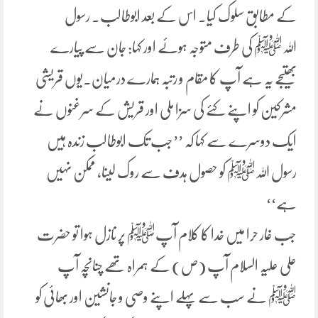
کے مطابق سلوک کیا۔ اس کے بعد ابوطالب۔ رسول
اللہﷺ کی طرف متوجہ ہوئے اور کہا: جان سے پیارے
بھتیجے یہ ہے آپ کا مقام و رتبہ ہمارے درمیان۔یوں قریشی
مشرکین کو اپنے کئے کی سزا ملی اور قریش کے سرغنوں نے
ایک دوسرے سے کہا کہ ’’جب تک ابوطالب زندہ ہیں
رسول اللہﷺ کو حصول ہدف سے روک لینا، ممکن نہیں
ہے‘‘
جب غار حرا میں خدا کا کلام آپﷺ پر نازل ہوا تو حضرت
علی علیہ السلام آپ (ص) کے ہمراہ تھے چنانچہ آپ
ﷺ نے سب سے پہلے اپنے وصی و جانشین اور بھائی کو