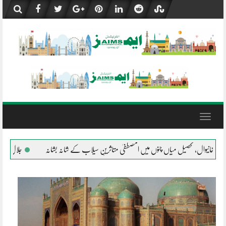
Skip
to
content
Toggle
navigation
ں المصطفیٰ متاثرینِ سیلاب کے شانہ بشانہ
جلال پور پیروالا المصطفیٰ کی خیمہ بستیوں می