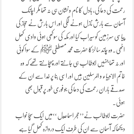
رحمت کی دعا کی، بادل کا نام و نشان ہی نہ تھا مگر اچانک
آسمان سے بارش نازل ہونے لگی اور اس بارش نے حجاز کی
پیاسی سرزمین کو سیراب کیا اور مکہ کی سوکھی ہوئی وادی کھل
اٹھی۔وہ چاند سا لڑکا حضرت محمد مصطفیﷺ کے سوا کوئی
اور نہ تھا جنہیں ابوطالب ہی جانتے اور پہچانتے تھے کہ وہ
خاتم الانبیاء و المرسلین ہیں اور اسی بنا پر خدا سے ان کے
صدقے باران رحمت کی دعا کی جو فوری طور پر قبول بھی
ہوئی۔
حضرت ابوطالب نے’’حجر اسماعيل ‘‘میں ایک سچا خواب
دیکھا کہ آسمان سے ان کی طرف ایک دروازہ کھل گیا ہے