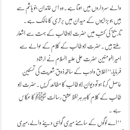
والے سرداروں میں ہوتا ہے۔وہ اس خاندان بنو ہاشم سے
ہیں جو بڑائیوں کے میدان میں برتری کا مالک ہے۔
تاریخ کی کتب میں حضرت ابوطالب کے بہت سے اشعار
ملتے ہیں۔حضرت ابو طالب کے کلام کے حوالے سے
امیر المومنین حضرت علی علیہ السلام نے ارشاد
فرمایا،’’اخلاق وادب کے ساتھ ذوق ِشعریت کی تسکین
حاصل کرنا ہو تو دیوان ِابو طالب کا مطالعہ کریں۔حضرت ابو
طالب کے کلام کاہر ہر لفظ عشقِ رسالت ﷺکا عکاس
ہے ۔
’’اے لوگوں کے سامنے میری گواہی دینے والے،میری