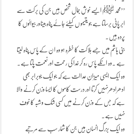
’’محمد ﷺ ایسے خوش جمال شخص ہیں جن کی برکت سے
ابر پانی برساتا ہے جو یتیمو ں کیلئے جائے پناہ ہیںاور بیوائوں کا
پردہ ہیں۔
بنی ہاشم میں جسے ہلاکت کا خطرہ ہو وہ ا ن کے پاس پناہ لیتا
ہے ۔وہ انکے پاس رہ کر خدا کی رحمت اور نعمت پاتا ہے۔
وہ ایک ایسی میزان عدالت ہے کہ جو ایک جَوبرابر بھی
ادھرادھرنہیں کرتا اور درست کاموں کا ایسا وزن کرنے والا
ہے کہ جس کے وزن کرنے میں کسی شک وشبہ کا خوف
نہیں ہے۔
وہ ایک بزرگ انسان ہیں جن کا شمار سب سے مرتبے