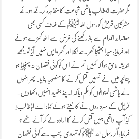
مگرحضرت ابوطالب ہاشمی شجاعت کا مظاہرہ کرتے ہوئے
مشرکین قریش کو رسول اللہﷺ کے خلاف کسی بھی
معاندانہ اقدام سے باز رکھنے کی غرض سے اٹھ کھڑے ہوئے
اور فرمایا: میرا بھتیجا گھر سے نکلا اور گھر واپس نہیں آیا تو مجھے
اندیشہ لاحق ہوا کہ کہیں تم نے اس کو کوئی نقصان نہ پہنچایا ہو
چنانچہ میں نے تمہیں قتل کرنے کا منصوبہ بنایا۔ پھر انہوں
نے ہاشمی نوجوانوں کو حکم دیا کہ اپنے ہتھیار انہیں دکھا دیں۔
قریش کے سرداروں نے کانپتے ہوئے کہا: اے اباطالب!
کیا آپ واقعی ہمیں قتل کرنے کا ارادہ لے کر آئے تھے؟
فرمایا: اگر رسول اللہ ﷺ کو تمہاری جانب سے کوئی نقصان