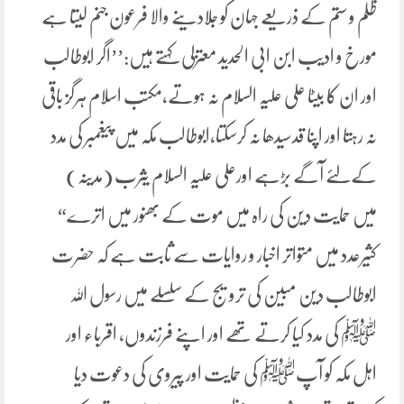
ظلم و ستم کے ذریعے جہان کو جلادینے والا فرعون جنم لیتا ہے
مورخ و ادیب ابن ابی الحدید معتزلی کہتے ہیں:’’اگر ابوطالب
اور ان کا بیٹا علی علیہ السلام نہ ہوتے،مکتب اسلام ہرگز باقی
نہ رہتا اور اپنا قدسیدھا نہ کرسکتا،ابوطالب مکہ میں پیغمبر کی مدد
کےلئے آگے بڑہے اورعلی علیہ السلام یثرب (مدینہ)
میں حمایت دین کی راہ میں موت کے بھنور میں اترے“
کثیرعدد میں متواتر اخبار و روایات سے ثابت ہے کہ حضرت
ابوطالب دین مبین کی ترویج کے سلسلے میں رسول اللہ
ﷺ کی مدد کیا کرتے تھے اور اپنے فرزندوں، اقرباء اور
اہل مکہ کو آپﷺ کی حمایت اور پیروی کی دعوت دیا