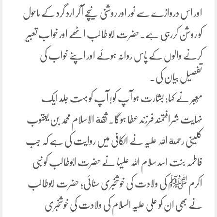
اور اس دروازے سے نور اور روشنی نیچے آکر ارد گرد کے ماحول
کو روشن کررہی ہے۔حضرت ابو طالب اٹھے اور خواب تعبیر
کرنے والوں کے پاس روانہ ہوئے اور اپنے خواب کی
تفصیل بیان کی۔
مُعَبِّر نے کہا: بشارت ہو آپ کو! آپ کو بہت جلد ایک
نہایت شرافتمند فرزند عطا ہوگا۔ ثقة الاسلام محمد بن یعقوب
کلینی رحمة اللہ علیہ نے الکافی میں روایت کی ہے کہ جب
فاطمہ بنت اسد سلام اللہ علیہا نے حضرت ابوطالب کو نبی
اکرم ﷺ کی ولادت کی خوشخبری سنائی؛ حضرت ابوطالب
نے بھی ان کو علی علیہ السلام کی ولادت کی خوشخبری