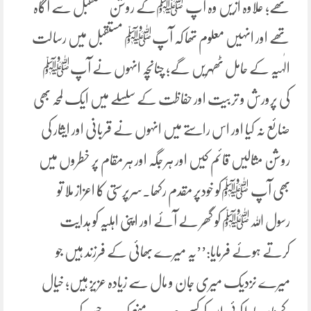
تھے؛ علاوہ ازیں وہ آپ ﷺکے روشن مستقبل سے آگاہ
تھے اور انہیں معلوم تھا کہ آپﷺ مستقبل میں رسالت
الٰہیہ کے حامل ٹھہریں گے؛ چنانچہ انہوں نے آپﷺ
کی پرورش و تربیت اور حفاظت کے سلسلے میں ایک لمحہ بھی
ضائع نہ کیا اور اس راستے میں انہوں نے قربانی اور ایثار کی
روشن مثالیں قائم کیں اور ہر جگہ اور ہر مقام پر خطروں میں
بھی آپ ﷺکو خودپر مقدم رکھا۔سرپرستی کا اعزاز ملا تو
رسول اللہﷺ کو گھر لے آئے اور اپنی اہلیہ کو ہدایت
کرتے ہوئے فرمایا:’’یہ میرے بھائی کے فرزند ہیں جو
میرے نزدیک میری جان و مال سے زیادہ عزیز ہیں؛ خیال