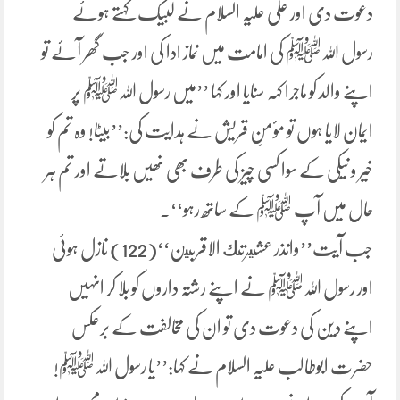
دعوت دی اور علی علیہ السلام نے لبیک کہتے ہوئے
رسول اللہﷺ کی امامت میں نماز ادا کی اور جب گھر آئے تو
اپنے والد کو ماجرا کہہ سنایا اور کہا ’’میں رسول اللہﷺ پر
ایمان لایا ہوں تو مؤمنِ قریش نے ہدایت کی:’’بیٹا! وہ تم کو
خیر و نیکی کے سوا کسی چیز کی طرف بھی نھیں بلاتے اور تم ہر
حال میں آپ ﷺ کے ساتھ رہو‘‘۔
جب آیت’’وانذر عشيرتك الاقربين‘‘(122) نازل ہوئی
اور رسول اللہﷺ نے اپنے رشتہ داروں کو بلا کر انہیں
اپنے دین کی دعوت دی تو ان کی مخالفت کے برعکس
حضرت ابوطالب علیہ السلام نے کہا:’’یا رسول اللہﷺ!