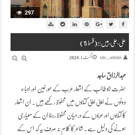
297
علی ؓ علی ؓ ہیں!!(قسط 5)
اگست 1, 2024
site_admin
عبدالرزاق ساجد
حضرت ابو طالب کے اشعار عرب کے مورخین اور ادباء
دونوں نے اپنی اپنی کتابوں میں محفوظ رکھے ہیں۔ ان اشعار
کا کتابوں اور عربوں کے درمیان محفوظ رہنا ان کے معیاری
ہونے کی دلیل ہے۔ شاعر کا کلام نہ صرف یہ کہ اس کے