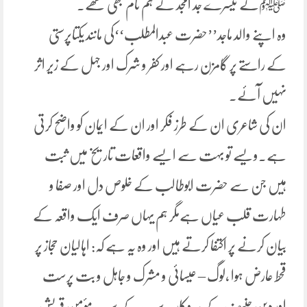
ﷺکے تیسرے جد امجد کے ہم نام بھی تھے۔
وہ اپنے والد ماجد’’حضرت عبدالمطلب‘‘کی مانند یکتاپرستی
کے راستے پر گامزن رہے اور کفر و شرک اور جہل کے زیر اثر
نہیں آئے۔
ان کی شاعری ان کے طرز فکر اور ان کے ایمان کو واضح کرتی
ہے۔ویسے تو بہت سے ایسے واقعات تاریخ میں ثبت
ہیں جن سے حضرت ابوطالب کے خلوص دل اور صفا و
طہارت قلب عیاں ہےمگر ہم یہاں صرف ایک واقعہ کے
بیان کرنے پر اکتفا کرتے ہیں اور وہ یہ ہے کہ: اہالیان حجاز پر
قحط عارض ہوا ،لوگ – عیسائی و مشرک و جاہل و بت پرست
اور دین حنیف کے پیروکار – سب کے سب مؤمن قریش