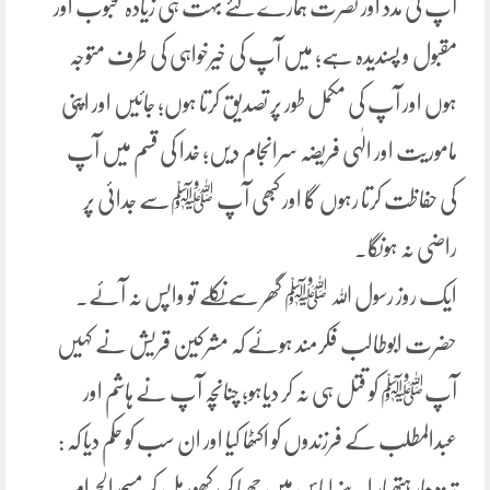
آپ کی مدد اور نصرت ہمارے لئے بہت ہی زیادہ محبوب اور
مقبول و پسندیدہ ہے؛ میں آپ کی خیرخواہی کی طرف متوجہ
ہوں اور آپ کی مکمل طور پر تصدیق کرتا ہوں؛ جائیں اور اپنی
ماموریت اور الٰہی فریضہ سرانجام دیں؛ خدا کی قسم میں آپ
کی حفاظت کرتا رہوں گا اور کبھی آپ ﷺسے جدائی پر
راضی نہ ہونگا۔
ایک روز رسول اللہ ﷺ گھر سے نکلے تو واپس نہ آئے۔
حضرت ابوطالب فکرمند ہوئے کہ مشرکین قریش نے کہیں
آپﷺ کو قتل ہی نہ کر دیاہو؛ چنانچہ آپ نے ہاشم اور
عبدالمطلب کے فرزندوں کو اکٹھا کیا اور ان سب کو حکم دیا کہ :
تیزدھار ہتھیار اپنے لباس میں چھپا کر رکھو؛ مل کر مسجدالحرام