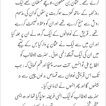
کرتے تھے۔عثمان بن مظعون، جو سچے مسلمان تھے ایک
روز کعبہ کے ساتھ کھڑے ہوکر بت پرستوں کو ان کی مذموم
روش سے منع کررہے تھے اور ان کو وعظ و نصیحت کررہے
تھے۔ قریش کے نوجوانوں کے ایک گروہ نے ان پر حملہ کیا
اور ان میں سے ایک نے عثمان پر وار کیا جس کے نتیجے
میں ان کی ایک آنكھ زخمی ہوئی۔حضرت ابوطالب کو
اطلاع ملی تو انہیں سخت صدمہ پہنچا اور قسم کھائی کہ : جب
تک اس قریشی نوجوان سے قصاص نہ لوں چین سے نہ
بیٹھوں گا اور پھر انہوں نے ایسا ہی کیا۔
حضرت ابوطالب کو ایک الہٰی فریضہ سونپا گیا تھا اور وہ ایسی