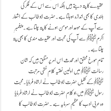
عقیدےکا پتہ دیتے ہیں بلکہ اس سے اس کے فکر کی
بلندی کا بھی اندازہ ہوجاتا ہے۔حضرت ابو طالب کے اشعار
سے آپ کے موحّد اور مومن ہونے کا پتہ چلتا ہے۔ پیغمبرِ
اکرمﷺ سے آپ کی محبت اور عقیدت مندی کا بھی پتہ
چلتا ہے۔
تمام مورخ محقق اور محدث اس امر پر متفق ہیں کہ شان
رسالت ﷺ میں اولین نعتیہ کلام ختمی مرتبت
ﷺکے کفیل حضرت ابو طالب نے ارشاد فرمایا۔محبت
رسول ﷺ میں جو کلام حضرت ابو طالب نے ارشاد فرمایا
وہ عربی ادب کا عظیم سرمایہ ہے ۔حضرت ابو طالب کا