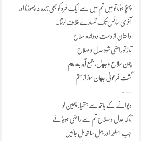
پہنچا ہوتا تو میں تم میں سے ایک فرد کو بھی زندہ نہ چھوڑتا اور
آخری سانس تک تمہارے خلاف لڑتا۔
واستان از دست ديوانه سلاح
تا ز تو راضی شود عدل و صلاح
چون سلاح و جهل، جمع آيد به هم
گشت فرعونی جهان سوز از ستم
—-
دیوانے کے ہاتھ سے ہتھیار چھین لو
تا کہ عدل و صلاح تم سے راضی ہوجائے
جب اسلحہ اور جہل ساتھ مل جائیں