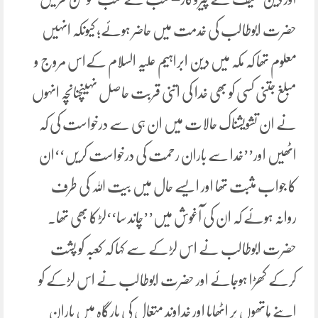
حضرت ابوطالب کی خدمت میں حاضر ہوئے؛ کیونکہ انہیں
معلوم تھا کہ مکہ میں دین ابراہیم علیہ السلام کےاس مروج و
مبلغ جتنی کسی کو بھی خدا کی اتنی قربت حاصل نہیںچنانچہ انہوں
نے ان تشویشناک حالات میں ان ہی سے درخواست کی کہ
اٹھیں اور’’خدا سے باران رحمت کی درخواست کریں‘‘ان
کا جواب مثبت تھا اور ایسے حال میں بیت اللہ کی طرف
روانہ ہوئے کہ ان کی آغوش میں’’چاند سا‘‘لڑکا بھی تھا۔
حضرت ابوطالب نے اس لڑکے سے کہا کہ کعبہ کو پشت
کرکے کھڑا ہوجائے اور حضرت ابوطالب نے اس لڑکے کو
اپنے ہاتھوں پر اٹھایا اور خداوند متعال کی بارگاہ میں باران