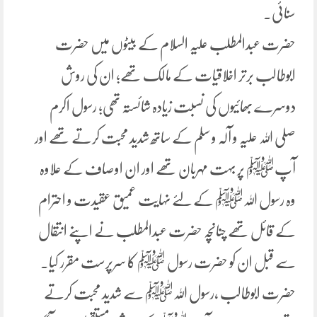
سنائی۔
حضرت عبدالمطلب علیہ السلام کے بیٹوں میں حضرت
ابوطالب برتر اخلاقیات کے مالک تھے؛ ان کی روش
دوسرے بھائیوں کی نسبت زیادہ شائستہ تھی؛ رسول اکرم
صلی اللہ علیہ و آلہ و سلم کے ساتھ شدید محبت کرتے تھے اور
آپﷺ پر بہت مہربان تھے اور ان اوصاف کے علاوہ
وہ رسول اللہﷺ کے لئے نہایت عمیق عقیدت و احترام
کے قائل تھے چنانچہ حضرت عبدالمطلب نے اپنے انتقال
سے قبل ان کو حضرت رسول ﷺ کا سرپرست مقرر کیا۔
حضرت ابوطالب ،رسول اللہﷺ سے شدید محبت کرتے