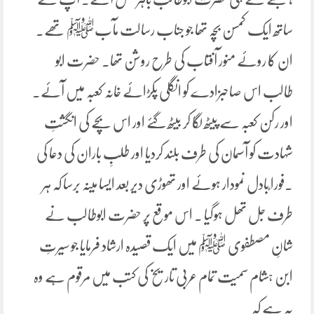
ساتھ ایک کمسن بچہ تھا جو جناب رسالت مآبﷺ تھے۔
ان کا روئے منور آفتاب کی طرح روشن تھا۔ حضرت ابو
طالب اس صاحبزادے کو انگلی پکڑائے خانہ کعبہ میں آئے۔
اور رکن کعبہ سے پیٹھ لگا کر بیٹھ گئے اور اس بچے کی انگشتِ
شہادت کو آسمان کی طرف بلند کردیا اور طلبِ باران کی دعا کی
۔فورا ًبادل نمودار ہوئے اور تھوڑی دیر بعد ایسا مینہ برسا کہ ہر
طرف جل تھل ہوگیا ۔ اس موقع پر حضرت ابوطالب نے
شانِ مصطفوی ﷺ میں ایک قصیدہ ارشاد فرمایا جو سیرتِ
ابن ہشام سمیت تمام عربی تاریخ کی کتب میں مرقوم ہے وہ
یہ ہے کہ