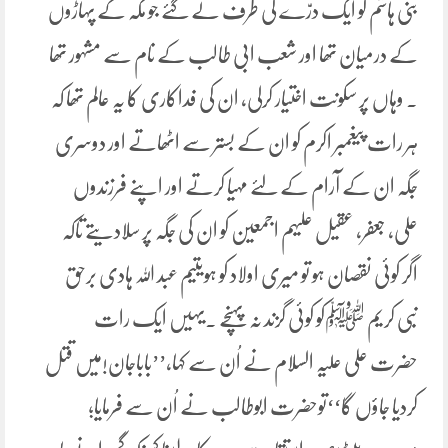
بنی ہاشم کو ایک درّے کی طرف لے گئے جو مکہ کے پہاڑوں
کے درمیان تھا اور شعب ابی طالب کے نام سے مشہور تھا
۔ وہاں پر سکونت اختیار کرلی، ان کی فداکاری کا یہ عالم تھا کہ
ہر رات پیغمبر اکرم کو ان کے بستر سے اٹھاتے اور دوسری
جگہ ان کے آرام کے لئے مہیا کرتے اور اپنے فرزندوں
علی، جعفر، عقیل علیہم اجمعین کو ان کی جگہ پر سلادیتے تاکہ
اگر کوئی نقصان ہو تو میری اولاد کو ہویتیم عبد اللہ ہادی برحق
نبی کریم ﷺکو کوئی گزند نہ پہنچے ۔یہیں ایک رات
حضرت علی علیہ السلام نے اُن سے کہا،’’باباجان!میں قتل
کردیا جاؤں گا‘‘توحضرت ابوطالب نے اُن سے فرمایا؛