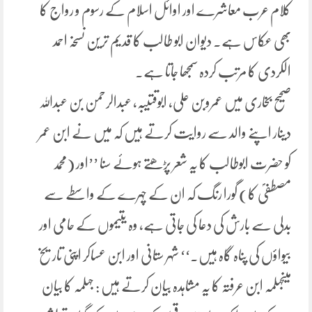
کلام عرب معاشرے اور اوائل اسلام کے رسوم و رواج کا
بھی عکاس ہے۔ دیوان ابو طالب کا قدیم ترین نسخہ احمد
الکردی کا مرتب کردہ سمجھا جاتا ہے۔
صحیح بخاری میں عمروبن علی، ابوقتیبہ، عبدالرحمن بن عبداللہ
دینار اپنے والد سے روایت کرتے ہیں کہ میں نے ابن عمر
کو حضرت ابوطالب کا یہ شعر پڑھتے ہوئے سنا ’’اور (محمد
مصطفیؐ کا) گورا رنگ کہ ان کے چہرے کے واسطے سے
بدلی سے بارش کی دعا کی جاتی ہے، وہ یتیموں کے حامی اور
بیواؤں کی پناہ گاہ ہیں۔‘‘ شہر ستانی اور ابن عساکر اپنی تاریخ
میںجہلمہ ابن عرفتہ کا یہ مشاہدہ بیان کرتے ہیں : جہلمہ کا بیان