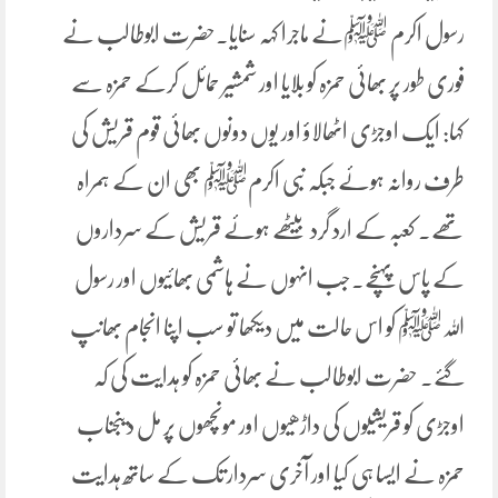
رسول اکرم ﷺنے ماجرا کہہ سنایا۔حضرت ابوطالب نے
فوری طور پر بھائی حمزہ کو بلایا اور شمشیر حمائل کرکے حمزہ سے
کہا: ایک اوجڑی اٹھالاؤ اور یوں دونوں بھائی قوم قریش کی
طرف روانہ ہوئے جبکہ نبی اکرمﷺ بھی ان کے ہمراہ
تھے۔ کعبہ کے ارد گرد بیٹھے ہوئے قریش کے سرداروں
کے پاس پہنچے۔جب انہوں نے ہاشمی بھائیوں اور رسول
اللہﷺ کو اس حالت میں دیکھا تو سب اپنا انجام بھانپ
گئے۔ حضرت ابوطالب نے بھائی حمزہ کو ہدایت کی کہ
اوجڑی کو قریشیوں کی داڑھیوں اور مونچھوں پر مل دیںجناب
حمزہ نے ایسا ہی کیا اور آخری سردار تک کے ساتھ ہدایت