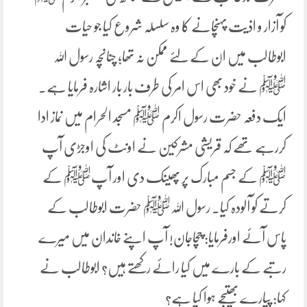
کو آزار و اذیت پہنچانے کا وہ سلسلہ شروع کیا جو حیات
ابوطالب میں ان کے لئے ممکن نہ تھا؛ چنانچہ رسول اللہ
ﷺ نے خود بھی اس امر کی طرف بار بار اشارہ فرمایا ہے۔
ایک دفعہ حضرت رسول اکرم ﷺ مسجد الحرام میں نماز ادا
کررہے تھے کہ قریشی مشرکین نے اونٹ کی اوجڑی آپ
ﷺ کے جسم مبارک پر پھینک دی اور آپﷺ کے
کرتے کو آلودہ کیا۔ رسول اللہﷺ حضرت ابوطالب کے
پاس آئے اورفرمایا: چچاجان! آپ اپنے خاندان میں میرے
رتبے کے بارے میں کیا رائے رکھتے ہیں؟ ابوطالب نے
کہا: پیارے بھتیجے ہوا کیا ہے؟