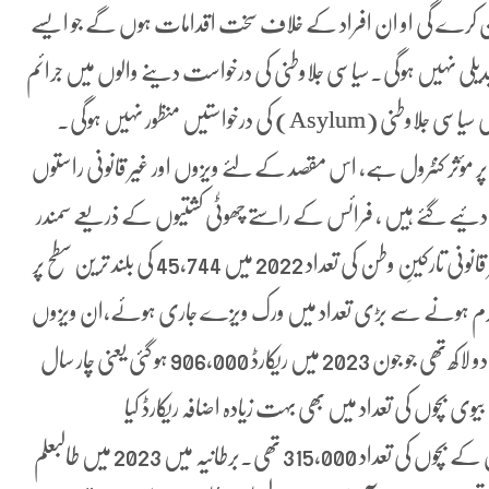
کرے گی او ان افراد کے خلاف سخت اقدامات ہوں گے جو ایسے
یلی نہیں ہوگی۔سیاسی جلاوطنی کی درخواست دینے والوں میں جرائم
پیشہ افراد بھی شامل ہوتے ہیں، جیل یافتہ غیر ملکی مجرموں کی سیاسی جلاوطنی (Asylum) کی درخواستیں منظور نہیں ہوگی۔
ام پر مؤثر کنٹرول ہے، اس مقصد کے لئے ویزوں اور غیر قانونی راستوں
ں دئیے گئے ہیں ، فرائس کے راستے چھوٹٰی کشتیوں کے ذریعے سمندر
پار کرکے (English Channel)برطانیہ آنے والے غیر قانونی تارکینِ وطن کی تعداد 2022 میں 45,744 کی بلند ترین سطح پر
ائط نرم ہونے سے بڑی تعداد میں ورک ویزے جاری ہوئے،ان ویزوں
کے ذریعے داخل ہونے والے افراد کی تعداد چار سال پہلے دو لاکھ تھی جو جون 2023 میں ریکارڈ 906,000 ہو گئی یعنی چار سال
وی بچوں کی تعداد میں بھی بہت زیادہ اضافہ ریکارڈ کیا
گیا،2023میں ہیلتھ کیئر ویزوں پر آنے والے ورکروں اور ان کے بچوں کی تعداد 315,000 تھی۔برطانیہ میں 2023 میں طالبعلم