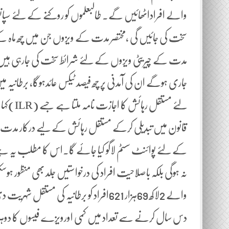
والے افراداٹھائیں گے۔ طالبعلموں کو روکنے کے لئے سپانسر
سخت کی جائیں گی ،مختصر مدت کے ویزوں جن میں چھ ماہ ک
مدت کے چیریٹی ویزوں کے لئے شرائط سخت کی جارہی ہیں
جاری ہوگے ان کی آمدنی پر چھ فیصد ٹیکس عائدہوگا، برطانیہ
لئے مستق
کے لئے پوائنٹ سسٹم لاگو کیا جائے گا۔اس کا مطلب یہ ہ
نہ ہوگی بلکہ باصلاحیت افراد کی درخواستیں جلد بھی منظور
والے 2لاکھ 69ہزار 621افراد کو برطانیہ کی