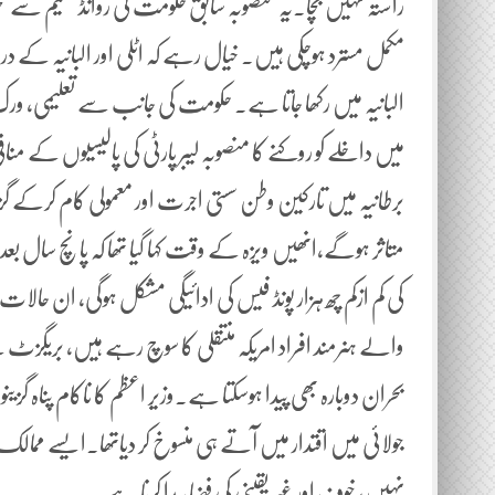
راستہ نہیں بچا۔یہ منصوبہ سابق حکومت کی روانڈ سکیم سے مخت
مکمل مسترد ہوچکی ہیں۔ خیال رہے کہ اٹلی اور البانیہ کے در
البانیہ میں رکھا جاتا ہے۔ حکومت کی جانب سے تعلیمی، ورک،خ
میں داخلے کو روکنے کا منصوبہ لیبر پارٹی کی پالیسیوں کے منافی
متاثر ہوگے،انھیں ویزہ کے وقت کہا گیا تھا کہ پانچ سال ب
کی کم ازکم چھ ہزار پونڈ فیس کی ادائیگی مشکل ہوگی، ان حال
والے ہنرمند افراد امریکہ منتقلی کا سوچ رہے ہیں، بریگزٹ
بحران دوبارہ بھی پیدا ہوسکتا ہے۔وزیر اعظم کا ناکام پناہ گزینو
جولائی میں اقتدار میں آتے ہی منسوخ کر دیاتھا.ایسے ممالک می
نہیں، خوف اور غیر یقینی کی فضا پیدا کرنا ہے۔