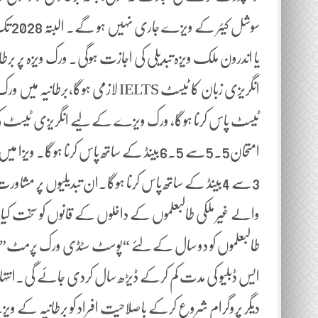
سوشل
یا اندرون ملک ویزہ تبدیلی کی اجازت ہوگی۔ ورک ویزہ پر برط
انگریزی زبان کا ٹیسٹ IELTS لازمی ہو
3سے 4بینڈ کے ساتھ پاس کرنا ہوگا۔ان تبدیلیوں پر م
والے غیر ملکی طالبعلموں کے داخلوں کے قانوں کو سخت کیا
طالبعلموں کو دو سال کے لئے “پوسٹ سٹڈی ورک پرمٹ” دیا
ایس ڈبلیو کی مدت کم کرکے ڈیڑھ سال کردی جائے گی۔انتہائی
دیگر پروگرام شروع کرکے باصلاحیت افراد کو برطانیہ کے