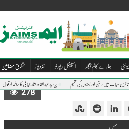
یونٹی
ہمارے کالم نگار
اسپیشل رپورٹز
انٹرویو ز
متفرق مضامین
پیر سید عبد القادر شاہ جیلانی کا سانحہ ارتحال
دریا
278