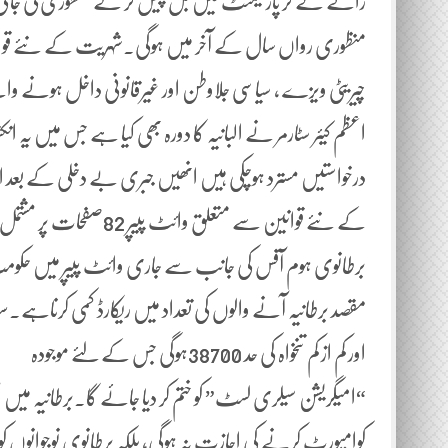
رائے لے کر پارلیمنٹ میں بل پیش کر کے منظوری لی جاتی 
منظوری رواں سال کے آخر میں ہوگی۔شہریت کے نئے قوان
چیریٹی ویزے ، سیاسی جلاوطن اور غیرقانونی داخل ہونے وال
اعظم کیئر سٹارمر نے البانیہ کا دورہ بھی کیا ہے جس میں یہ ا
درخواستیں مسترد ہوچکی ہیں انھیں جبری بے دخلی کے بعد
کے نئے قوانین سے متعلق وائٹ پیپر 82صفحات پر مشتمل ہے جس کا خلاصہ قارئین کے لئے پیش خدمت ہے:
برطانوی ہوم آفس کی جانب سے جاری وائٹ پیپر میں حکومت 
مقصد برطانیہ آنے والوں کی تعداد میں ریکارڈ کمی کرناہ
اور کم از کم تنخواہ کی حد 38700ہوگی جس کے لئے موجودہ
“امیگریشن سیلری لسٹ” کو ختم کر دیا جائے گا۔برطانیہ میں صنع
کوامپورٹ کرنے کی اجازت نہ ہوگی، بلکہ برطانوی نوجوانوں کو ترب