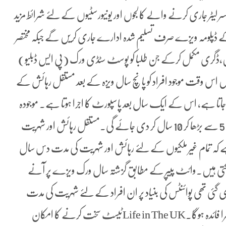
 لیٹر جاری کرنے والے کالجوں اور یونیورسٹیوں کے لئے شرائط مزید
ے ڈپلومہ ویزے صرف تسلیم شدہ ادارے جاری کریں گے جبکہ مختصر
،ڈگری مکمل کرکے جن طلبا کو پوسٹ سٹڈی ورک (پی ایس ڈبلیو)
 میں اس وقت موجود افراد کو پانچ سال ویزہ کے بعد مستقل رہائش کے
ل رہائش کا اجازت نامہ ملتا ہے جسے (ILR)کہا جاتا ہے، اس کے ایک سال بعد پاسپورٹ کا اجرا ہوتا ہے۔ موجودہ
قانون میں تبدیلی کرکے مستقل رہائش کے لیے درکار مدت 5 سے بڑھا کر 10 سال کر دی جائے گی۔مستقل رہائش اور شہریت
ے کہ تمام غیر ملکیوں کے لئے رہائش اور شہریت کی مدت دس سال
 ہوسکتی ہیں۔وائٹ پیپر کے مطابق گزشتہ سال ورک ویزے پر آنے
 مستقل شہریت دی گئی تھی پوائنٹس کی بنیاد پر ان افراد کے لئے شہریت کی مدت
دس سال کرنے سے تعداد میں کمی اورویزے فیسوں کا دوہرا فائدہ ہوگا۔Life in The UKٹیسٹ سخت کرنے کا امکان