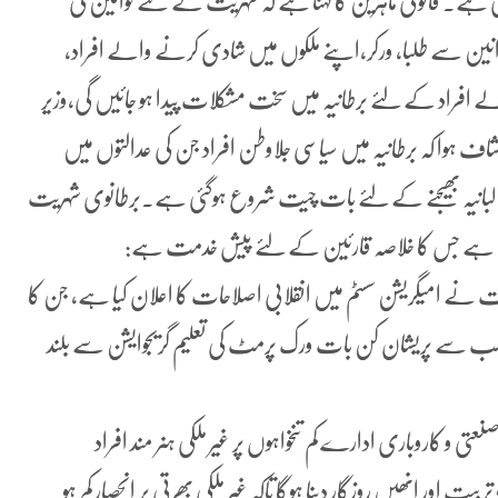
ہے۔ قانونی ماہرین کا کہنا ہے کہ شہریت کے نئے قوانین کی
ین سے طلبا، ورکر،اپنے ملکوں میں شادی کرنے والے افراد،
ے افراد کے لئے برطانیہ میں سخت مشکلات پیدا ہو جائیں گی،وزیر
نکشاف ہوا کہ برطانیہ میں سیاسی جلاوطن افراد جن کی عدالتوں میں
 البانیہ بھیجنے کے لئے بات چیت شروع ہوگئی ہے۔برطانوی شہریت
نے امیگریشن سسٹم میں انقلابی اصلاحات کا اعلان کیا ہے، جن کا
ے۔سب سے پریشان کن بات ورک پرمٹ کی تعلیم گریجوایشن سے بلند
تی و کاروباری ادارے کم تنخواہوں پر غیر ملکی ہنر مند افراد
یت اور انھیں روزگار دینا ہوگا تاکہ غیر ملکی بھرتی پر انحصار کم ہو۔