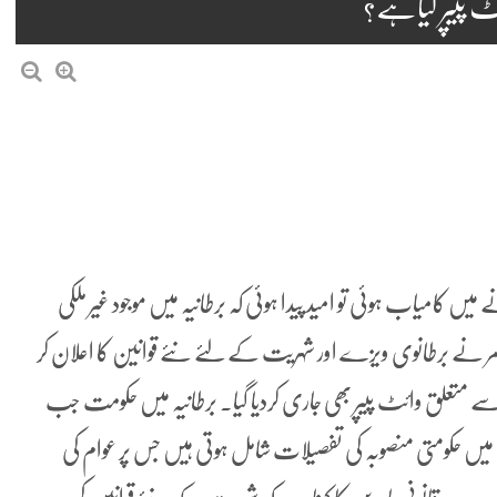
ئٹ پیپر کیاہے؟
میں کامیاب ہوئی تو امید پیدا ہوئی کہ برطانیہ میں موجود غیر ملکی
سٹارمر نے برطانوی ویزے اور شہریت کے لئے نئے قوانین کا اعلان کر
تعلق وائٹ پیپر بھی جاری کردیا گیا۔ برطانیہ میں حکومت جب
س میں حکومتی منصوبہ کی تفصیلات شامل ہوتی ہیں جس پر عوام کی