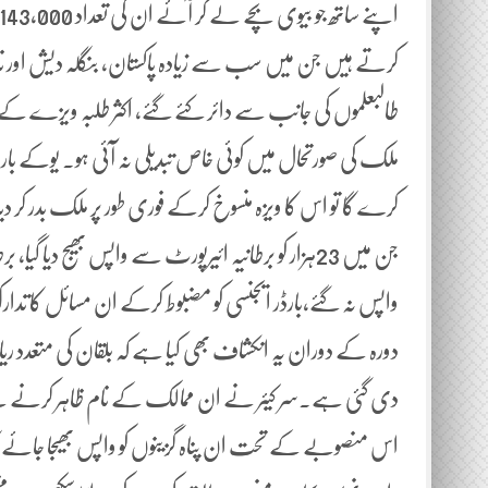
طالبعلموں کی جانب سے دائر کئے گئے، اکثر طلبہ ویزے ک
ملک کی صورتحال میں کوئی خاص تبدیلی نہ آئی ہو۔ یوکے بارڈ
واپس نہ گئے،بارڈر ایجنسی کو مضبوط کرکے ان مسائل کا تدارک 
دورہ کے دوران یہ انکشاف بھی کیا ہے کہ بلقان کی متعدد ریا
دی گئی ہے۔سر کیئر نے ان ممالک کے نام ظاہر کرنے سے گریز
اس منصوبے کے تحت ان پناہ گزینوں کو واپس بھیجا جائے گا 