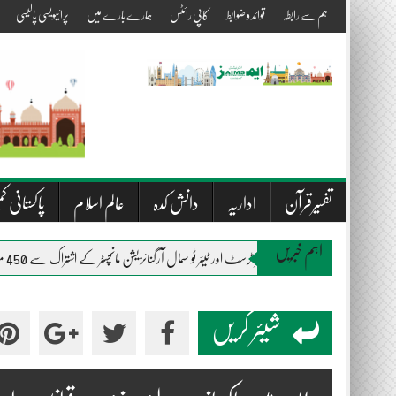
Skip
ہم سے رابطہ
قوائد و ضوابط
کاپی رائٹس
ہمارے بارے میں
پرائیویسی پالیسی
to
content
تفسیرقرآن
اداریہ
دانش کدہ
عالم اسلام
پاکستانی کم
اہم خبریں
المصطفیٰ ویلفیئر ٹرسٹ اور ٹیئر ٹو سمال آرگنائزیشن مانچسٹر کے اشتراک سے 450 متاثرین سیلاب میں راشن اور بستروں کی تقسیم
شیئر کریں