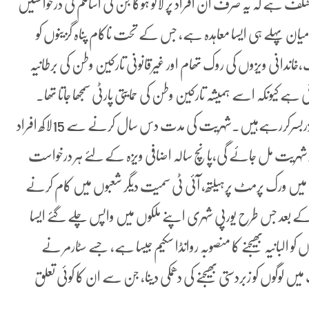
لف ہے کہ یہ صرف اُن افراد پر لاگو ہوگا جن کی اسائلم کی درخواستیں
میان پہلے ہی ایسا معاہدہ ہے، جس کے تحت ناکام پناہ گزینوں کو
اندانی ویزوں کی روک تھام اور غیرقانونی تارکین وطن کی برطانیہ
 ہے کیونکہ اسے ہمیشہ تارکین وطن کی حمایتی پارٹی سمجھا جاتا تھا۔
برطانیہ میں تارکین وطن سستی اجرت اور معمولی کام کرکے گزربسرکررہےہیں۔شہریت کی مدت دس سال کرنے سے 15لاکھ افراد
عد شہریت مل جائے گی،پانچ سالہ اضافی ویزہ کے لئے ہر درخواست
ات میں ورک پرمٹ پرہیلتھ، آئی ٹی سمیت دیگر شعبوں میں کام کرنے
 کے بعد جس طرح یورپی شہری اپنے ملکوں میں واپس چلے گئے ایسا
ں کو البانیہ بھیجنے کا منصوبہ روانڈا سکیم جیسا ہے، جسے سٹارمر نے
ں لوگوں کو زبردستی بھیجنے کی دھمکی دینا، جن سے ان کا کوئی تعلق