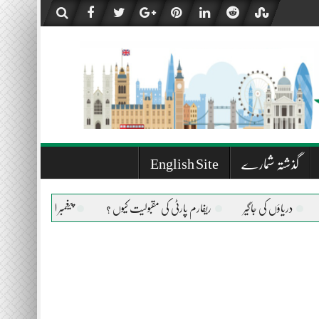
گذشتہ شمارے
English Site
ؤں کی جاگیر
ریفارم پارٹی کی مقبولیت کیوں ؟
پیغمبر اسلام صلی اللہ علیہ وسلم ک