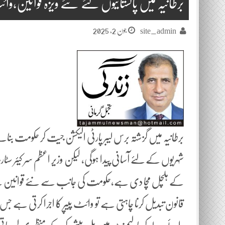
برطانیہ میں پاکستانیوں لئے نئے ویزہ قوانین،وا
جون 2, 2025
site_admin
برطانیہ میں گزشتہ برس لیبر پارٹی الیکشن جیت کر حکومت بنانے 
شہریوں کے لئے آسانی پیدا ہوگی، لیکن وزیر اعظم سر کیئر 
کے ہلچل مچا دی ہے،حکومت کی جانب سے نئے قوانین سے م
قانون تبدیل کرنا چاہتی ہے تو وائٹ پیپر کا اجرا کرتی ہے ج