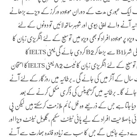
 کیئر کے ویزے جاری نہیں ہو گے۔ البتہ 2028 تک ایک عبوری مدت کے دوران موجودہ ورکرز کے ویزے بڑھانے
انیہ آنے والے اپنی بیوی اور شوہرساتھ لائیں تو دونوں کے لئے
گا،برطانیہ میں ورک ویزہ پر موجودہ افراد کو بھی ویزہ میں توسیع کے لئے انگریزی زبان کا
ٹیسٹ پاس کرنا ہوگا، ورک ویزے کے لیے انگریزی ٹیسٹ کی شرط B1 سے بڑھا کر B2 کردی جائے گی یعنی ٰIELTSکا
امتحان5.5سے 6.5بینڈ کے ساتھ پاس کرنا ہوگا۔ ویزا میں توسیع کے لئے انگریزی زبان کا ٹٰیسٹ A2 یعنی ٰIELTSکا امتحان
شاورت سال کے آخر میں کی جائے گی.برطانیہ میں روزگار کے لئے آنے
 جائے گا۔ برطانیہ میں گریجویٹس کی ڈگری مکمل کرنے کے بعد
 جاتا ہے جس کے ذریعے وہ فل ٹائم ملازمت کرسکتے ہیں لیکن پی
 باصلاحیت افراد کے لیے ہائی ٹیلنٹ سکیم ،گلوبل ٹیلنٹ ویزا اور
 ویزے دئیے جائیں گے جس کا سب سے زیادہ فائدہ بھارت سے آنے