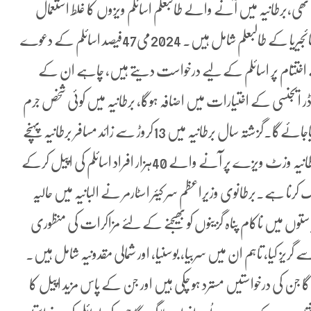
اپنے ساتھ جو بیوی بچے لے کر آئے ان کی تعداد 143,000 تھی،برطانیہ میں آنے والے طالبعلم اسائلم ویزوں کا غلط استعمال
کرتے ہیں جن میں سب سے زیادہ پاکستان، بنگلہ دیش اور نائجیریا کے طالبعلم شامل ہیں۔ 2024می47فیصد اسائلم کے دعوے
ے اختتام پر اسائلم کے لیے درخواست دیتے ہیں، چاہے ان کے
ر ایجنسی کے اختیارات میں اضافہ ہوگا، برطانیہ میں کوئی شخص جرم
کرے گا تو اس کا ویزہ منسوخ کرکے فوری طور پر ملک بدر کر دیاجائےگا۔گزشتہ سال برطانیہ میں 13کروڑ سے زائد مسافر برطانیہ پہنچے
جن میں 23ہزار کو برطانیہ ائیرپورٹ سے واپس بھیج دیا گیا، برطانیہ وزٹ ویزے پر آنے والے 40ہزار افراد اسائلم کی اپیل کرکے
کرنا ہے۔برطانوی وزیراعظم سر کیئر اسٹارمر نے البانیہ میں حالیہ
ستوں میں ناکام پناہ گزینوں کو بھیجنے کے لئے مزاکرات کی منظوری
 کیا، تاہم ان میں سربیا، بوسنیا، اور شمالی مقدونیہ شامل ہیں۔
جن کی درخواستیں مسترد ہو چکی ہیں اور جن کے پاس مزید اپیل کا