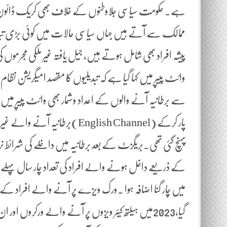
ہے۔ حکومت سیاسی جلاوطنوں کے خلاف بھی کریک ڈائون 
ممالک سے آتے ہیں جہاں سیاسی حالات میں کوئی بڑی تبد
وائٹ پیپر میں کہا گیا ہے کہ تبدیلیوں کا مقصد امیگریشن نظ
سے برطانیہ آنے والوں کے اعداد وشمار بھی وائٹ پیپر می
پہنچ گئی تھی۔بریگزٹ کے بعد برطانیہ میں داخلے کی شر
میں چار گنا اضافہ ہوا ۔ورک ویزے پر آنے والے افراد کے بی