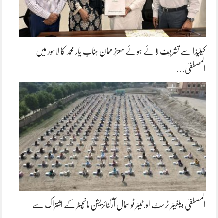
کینیڈا سے تشریف لائے ہوئے معزز مہمان جناب یار محمد کا لاہور میں
المصطفیٰ…
المصطفیٰ ویلفیئر ٹرسٹ اور ٹیئر ٹو سمال آرگنائزیشن مانچسٹر کے اشتراک سے