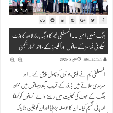
151
جنگ نہیں امن ۔۔ المصطفیٰ ٹیم کا واہگہ بارڈر لاہور کا وزٹ
سیکورٹی فورسز کے جوانوں اور آفیسرز کے ساتھ اظہار یکجہتی
جون 2, 2025
site_admin
المصطفیٰ ٹیم نے فوجی جوانوں کو پھول پیش کئے ۔ اور
سرحدی علاقے میں بارڈر کے قریب آباد دیہاتوں میں ممکنہ
جنگ کے خوف کی کیفیت میں رہنے والے انسانوں کو کھانا
اور پانی تقسیم کیا ۔ ان کا حوصلہ بڑھایا اور ان کو یقین دلایا کہ