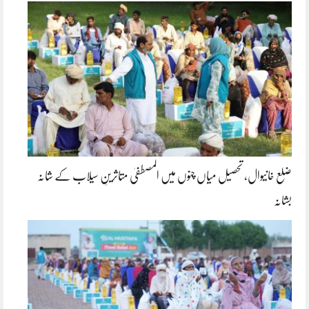
ضلع خانیوال، تحصیل میاں چنوں میں المصطفیٰ متاثرینِ سیلاب کے شانہ
بشانہ