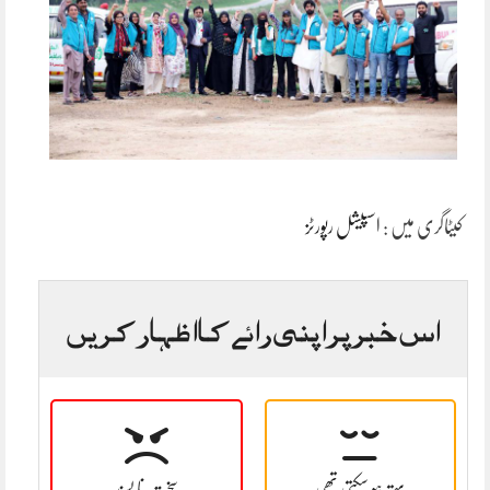
کیٹاگری میں :
اسپیشل رپورٹز
اس خبر پر اپنی رائے کا اظہار کریں
بہتر ہو سکتی تھی
سخت نا پسند