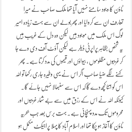
ٹاؤن کا وجود سامنے نہیں آیا تھا ملک صاحب نے میرا
تعارف ان سے کروایا اور پھر بولے ان سے بہت زیادہ امیر
لوگ اس ملک میں موجود ہیں لیکن وہ دل کے غریب ہیں
یہ شخص بظاہر پراپرٹی ڈیلر ہے لیکن آؤٹ آف دی وے جا
کر غریبوں مظلوموں ، بیواؤں اور قیموں کی مدد کرتا ہے۔ پھر
کہنے لگے ضیا صاحب اگر اس نے یہی وطیرہ جاری رکھا تو اللہ
اس کو اتنا کچھ دے گا کہ اس سے سنبھالا نہیں جائے گا۔
کیونکہ اللہ نے اس کے رزق میں سے بے شمار غریبوں اور
محروموں تک مدد پہنچانی ہے۔ بہت برس بعد جب بحریہ
ٹاؤن کا آغاز ہو چکا تھا اور اسلام آباد کا پہلا پراجیکٹ مکمل ہو