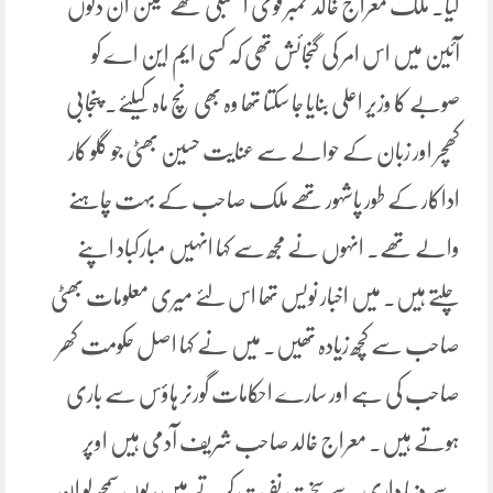
گیا۔ ملک معراج خالد ممبر قومی اسمبلی تھے لیکن ان دنوں
آئین میں اس امر کی گنجائش تھی کہ کسی ایم این اے کو
صوبے کا وزیر اعلی بنایا جا سکتا تھا وہ بھی نچ ماہ کیلئے۔ پنجابی
کھچر اور زبان کے حوالے سے عنایت حسین بھٹی جو گلو کار
اداکار کے طور پاشہور تھے ملک صاحب کے بہت چاہنے
والے تھے۔ انہوں نے مجھ سے کہا انہیں مبارکباد اپنے
چلتے ہیں۔ میں اخبار نویس تھا اس لئے میری معلومات بھٹی
صاحب سے کچھ زیادہ تھیں۔ میں نے کہا اصل حکومت کھر
صاحب کی ہے اور سارے احکامات گورنر ہاؤس سے باری
ہوتے ہیں۔ معراج خالد صاحب شریف آدمی ہیں اوپر
سے دنیا داری سے سخت نفرت کرتے ہیں، یوں سمجھ لو ان