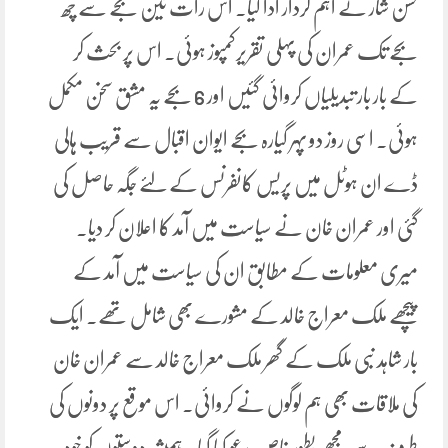
حسن شار نے اہم کردار ادا کیا۔ اس رات تین بجے سے چھ
بجے تک عمران کی پہلی تقریرکمپوز ہوئی۔ اس پر بحث کر
کے بار بار تبدیلیاں کروائی گئیں اور 6 بجے یہ مشق سخن مکمل
ہوئی۔ اسی روز دو پہر گیارہ بجے ایوان اقبال سے قریب ہالی
ڈے ان ہوٹل میں پریس کانفرنس کے لئے جگہ حاصل کی
گئی اور عمران خان نے سیاست میں آمد کا اعلان کر دیا۔
میری معلومات کے مطابق ان کی سیاست میں آمد کے
پیچھے ملک معراج خالد کے مشورے بھی شامل تھے۔ ایک
بار شاہد نبی ملک کے گھر ملک معراج خالد سے عمران خان
کی ملاقات بھی ہم لوگوں نے کروائی۔ اس موقع پر دونوں کی
طرف سے مجھے بطور خاص مدعو کیا گیا۔ ہمیشہ دوستوں کو خود