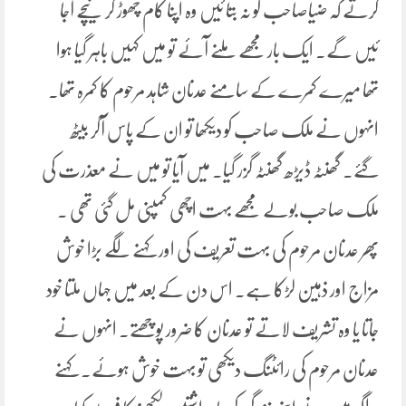
کرتے کہ ضیاصاحب کو نہ بتا ئیں وہ اپنا کام چھوڑ کر نیچے آجا
ئیں گے۔ ایک بار مجھے ملنے آئے تو میں کہیں باہر گیا ہوا
تھا میرے کمرے کے سامنے عدنان شاہد مرحوم کا کمرہ تھا۔
انہوں نے ملک صاحب کو دیکھا تو ان کے پاس آکر بیٹھ
گئے۔ گھنٹہ ڈیڑھ گھنٹہ گزر گیا۔ میں آیا تو میں نے معذرت کی
ملک صاحب بولے مجھے بہت اچھی کمپنی مل گئی تھی ۔
پھر عدنان مرحوم کی بہت تعریف کی اور کہنے لگے بڑا خوش
مزاج اور ذہین لڑکا ہے۔ اس دن کے بعد میں جہاں ملتا خود
جاتا یا وہ تشریف لاتے تو عدنان کا ضرور پوچھتے۔ انہوں نے
عدنان مرحوم کی رائٹنگ دیکھی تو بہت خوش ہوئے۔ کہنے