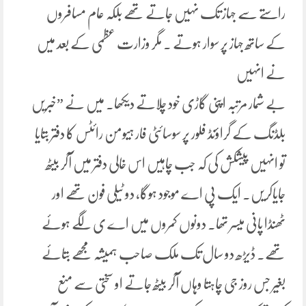
راستے سے جہاز تک نہیں جاتے تھے بلکہ عام مسافروں
کے ساتھ جہاز پر سوار ہوتے ۔ مگر وزارت عظمی کے بعد میں
نے انہیں
بے شمار مرتبہ اپنی گاڑی خود چلاتے دیکھا۔ میں نے ”خبریں
بلڈنگ کے گراؤنڈ فلور پر سوسائٹی فار ہیومن رائٹس کا دفتر بتایا
تو انہیں پیشکش کی کہ جب چاہیں اس خالی دفتر میں آکر بیٹھ
جایاکریں۔ ایک پی اے موجود ہوگا، دو ٹیلی فون تھے اور
ٹھنڈا پانی میسر تھا۔ دونوں کمروں میں اے ی لگے ہوئے
تھے۔ ڈیڑھ دو سال تک ملک صاحب ہمیشہ مجھے بتائے
بغیر جس روز جی چاہتا وہاں آکر بیٹھ جاتے او سختی سے منع