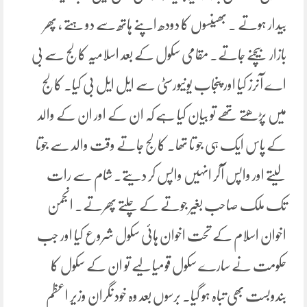
بیدار ہوتے ۔ بھینسوں کا دودھ اپنے ہاتھ سے دو ہتے ، پھر
بازار بیچنے جاتے۔ مقامی سکول کے بعد اسلامیہ کالج سے بی
اے آنرز کیا اور پنجاب یونیورسٹی سے ایل ایل بی کیا۔ کالج
میں پڑھتے تھے تو بیان کیا ہے کہ ان کے اور ان کے والد
کے پاس ایک ہی جو تا تھا۔ کالج جاتے وقت والد سے جوتا
لیتے اور واپس آکر انہیں واپس کر دیتے۔ شام سے رات
تک ملک صاحب بغیر جوتے کے چلتے پھرتے۔ انجمن
اخوان اسلام کے تحت اخوان ہائی سکول شروع کیا اور جب
حکومت نے سارے سکول قومیا لیے تو ان کے سکول کا
بندوبست بھی تباہ ہو گیا۔ برسوں بعد وہ خود نگران وزیر اعظم