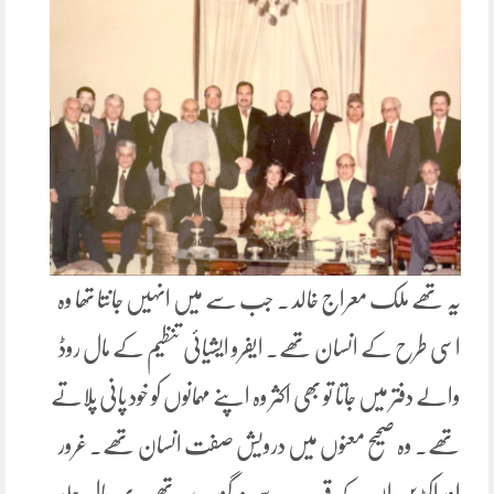
یہ تھے ملک معراج خالد ۔ جب سے میں انہیں جانتا تھا وہ
اسی طرح کے انسان تھے۔ ایفرو ایشیائی تنظیم کے مال روڈ
والے دفتر میں جاتا تو بھی اکثر وہ اپنے مہمانوں کو خود پانی پلاتے
تھے۔ وہ صحیح معنوں میں درویش صفت انسان تھے۔ غرور
اور اکڑ پن ان کے قریب سے نہ گزرے تھے۔ بہر حال جلد