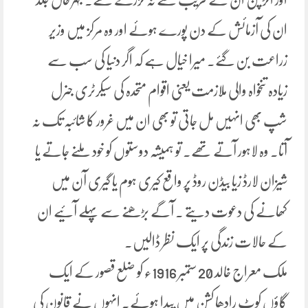
ان کی آزمائش کے دن پورے ہوئے اور وہ مرکز میں وزیر
زراعت بن گئے۔ میرا خیال ہے کہ اگر دنیا کی سب سے
زیادہ تنخواہ والی ملازمت یعنی اقوام متحدہ کی سیکرٹری جنرل
شپ بھی انہیں مل جاتی تو بھی ان میں غرور کا شائبہ تک نہ
آتا۔ وہ لاہور آتے تھے۔ تو ہمیشہ دوستوں کو خود ملنے جاتے یا
شیزان لارڈ زیا بیڈن روڈ پر واقع کیری ہوم یا گیری آن میں
کھانے کی دعوت دیتے ۔ آگے بڑھنے سے پہلے آئیے ان
کے حالات زندگی پر ایک نظر ڈالیں۔
ملک معراج خالد 20 ستمبر 1916ء کو ضلع قصور کے ایک
گاؤں کوٹ رادھا کشن میں پیدا ہوئے۔ انہوں نے قانون کی