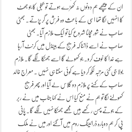
ان کے پیچھے ہم دونوں نہ کھڑے ہوتے تو بجلی کا جو جھٹ
کا انہیں لگا تھا اسی کے باعث وہ فرش پر گر پڑتے۔ بھٹی
صاحب نے شور مچانا شروع کیا تو ایک ملازم آیا۔ بھٹی
صاحب نے اسے ڈانٹا کہ فریج کے ہینڈل میں کرنٹ آ رہا
ہے خدا کا خوف کرو۔ جو کھولے گا اسے جھٹکا لگے گا۔ ملازم
بولا جی کئی مرتبہ لکھ کر دیا ہے کوئی سنتا ہی نہیں ۔ معراج خالد
صاحب کے کہنے پر ملازم دو گلاس لے آیا اور پھر فریج
کھولنے لگا تو ہم نے منع کیا اس نے کہا جناب میں نے ربر
کے جوتے پہن رکھے ہیں مجھے جھٹکا نہیں لگے گا۔ پانی
پی کر ہم دوبارہ ڈرائینگ روم میں آگئے اور میں نے ملک