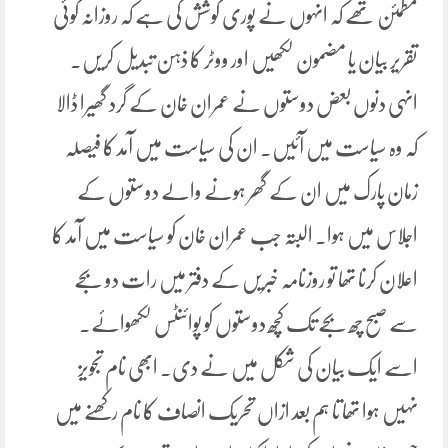
مطمئن تھے کہ انہوں نے پوری کوشش کی ہے کہ روزانہ کوئی
تقریر بیان یا مضمون لکھیں اور ووٹر کا ذہن تبدیل کریں۔
انہی دنوں بعض دوستوں نے عمران خان کے گرد گھیرا ڈالا
کہ وہ سیاست میں آئیں۔ ان کی سیاست میں آمد کا فیصلہ
زمان پارک میں ان کے گھر ہونے والے دوستوں کے
اجلاس میں ہوا۔ البتہ جب عمران خان کو سیاست میں آمد کا
اعلان کرنا تھا تو روزنامہ خبریں کے دفتر میں رات دو بجے
سے صبح چھ بجے تک کچھ دوستوں کو پوائنٹس لکھوائے۔
اسے ایک بیان کی شکل میں نے دی۔ ابھی نام تجویز
نہیں ہوا تھا تا ہم بعد ازاں تحریک انصاف کا نام رکھنے میں