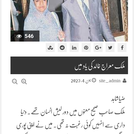
546
ملک معراج خالد کی یاد میں
جون 4, 2023
site_admin
ضیاشاہد
ملک صاحب صحیح معنوں میں دور لیش انسان تھے۔ دنیا
داری سے انہیں کوئی رغبت نہ تھی۔ میں نے اپنی پوری