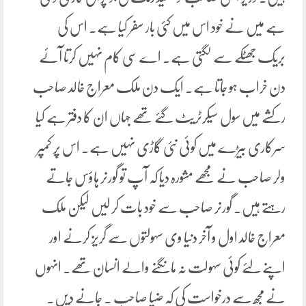
ہے میں نے خود اس میں کئی بار سفر کیا ہے۔ اس کی
بریک جھٹکے سے لگتی ہے۔ اے سی کام نہیں کرتا آئے
دن خراب ہو جاتا ہے۔ ایک دن ملک معراج خالد صاحب
رکشے میں سول سیکرٹریٹ گئے تھے جہاں ان کا دفتر ہے کیا
سرکاری بیڑے میں کوئی نئی گاڑی نہیں ہے۔ اس پر کمپر
ولر صاحب نے مجھے مشورہ دیا کہ آپ تو گورنر ہاؤس جاتے
رہتے ہیں۔ گورنر صاحب سے خود بات کر لیں لیکن ملک
معراج خالد اول و آخر دنیا وی سہولتوں سے گریز کرنے اور
اپنے لئے کوئی سہولت نہ مانگنے والے انسان تھے۔ انہوں
نے مجھ سے درخواست کی کہ ضیا صاحب ۔ جانے دیں۔