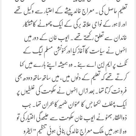
تعلیم حاصل کی۔ معراج خالد پیشے کے اعتبار سے وکیل تھے
اور لاہور کے نواحی علاقہ برکی کے ایک چھوٹے کاشتکار
خاندان سے تعلق رکھتے تھے۔ ایوب خان کے دور میں
انہوں نے سیاست کا آغاز کیا اور کنونشن مسلم لیگ کے
ٹکٹ پر ایم این اے بنے۔ وہ ہمیشہ اپنے بارے میں کہا
کرتے تھے کہ تعلیم کے دنوں میں، میں ساتھ ساتھ دودھ بھی
فروخت کرتا تھا۔ بعد ازاں انہوں نے حکومت کی غلطیوں پر
ایک پمفلٹ لکھا جس کا عنوان ضمیر کا بحران تھا۔ جب
ذوالفقار بھٹو نے ایوب خان حکومت سے علیحدگی اختیار کی تو
وہ لاہور میں ملک معراج خالد کی بنائی ہوئی تنظیم ” ایفرو