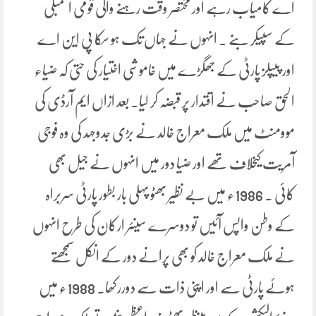
اے کامیاب رہے اور مختصر وقت رہنے والی قومی اسمبلی
کے سپیکر بنے ۔ انہوں نے جہاں تک ہو سکا پی این اے
اور پیپلز پارٹی کے جھگڑے میں خاموشی اختیار کی حتی کہ ضیاء
الحق صاحب نے اقتدار پر قبضہ کر لیا۔ بعد ازاں ایم آرڈی کی
موومنٹ میں ملک معراج خالد نے بڑی جدوجہد کی وہ فوجی
آمریت کیخلاف تھے اور ضیا دور میں انہوں نے جیل بھی
کائی ۔ 1986ء میں بے نظیر بھٹو پہلی بار بطور پارٹی سربراہ
کے وطن واپس آئیں تو دوسرے سینئر ارکان کی طرح انہوں
نے ملک معراج خالد کو بھی پرانے دور کے انکل سمجھتے
ہوئے پارٹی سے اور اپنی ذات سے دوررکھا۔ 1988ء میں