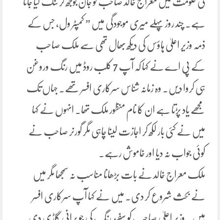
کی حکومت میں معراج خالد صاحب کو جان بوجھ کر تنگ کیا جاتا
ہے۔ چند روز پہلے میری موجودگی میں ” کمپٹر ول، جس کے
ذمہ وزیر اعلیٰ ہاؤس کی دیکھ بھال تھی سے ملک صاحب
کے پی اے نے کہا کہ آپ 7 کلب روڈ میں رنگ وروغن
ہی کروا دیں۔ وہ زمانہ شناس سرکاری افسر تھے۔ جہاں تک
مجھے یاد پڑتا ہے ان کا نام منظور ملک تھا۔ انہوں نے کہا
میں نے کئی بار لکھ کر اجازت لینا چاہی مگر گورنر صاحب نے
کوئی جواب نہ دیا اور خاموش رہے۔
ملک معراج خالد نے بات بڑھانا مناسب نہ سمجھا مگر میں
نے بحث شروع کر دی۔ میں نے کہا آپ سرکاری افسر
ہیں۔ وزیر اعلیٰ صاحب کو سفید رنگ کی جو پرانی گاڑی دی