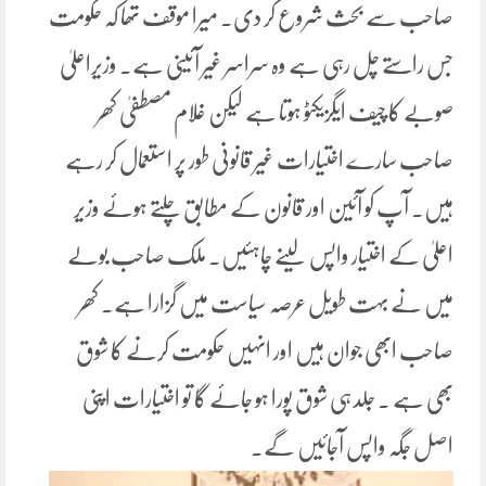
صاحب سے بحث شروع کر دی۔ میرا موقف تھا کہ حکومت
جس راستے چل رہی ہے وہ سراسر غیر آئینی ہے۔ وزیراعلیٰ
صوبے کا چیف ایگزیکٹو ہوتا ہے لیکن غلام مصطفیٰ کھر
صاحب سارے اختیارات غیر قانونی طور پر استعمال کر رہے
ہیں۔ آپ کو آئین اور قانون کے مطابق چلتے ہوئے وزیر
اعلیٰ کے اختیار واپس لینے چاہئیں۔ ملک صاحب بولے
میں نے بہت طویل عرصہ سیاست میں گزارا ہے۔ کھر
صاحب ابھی جوان ہیں اور انہیں حکومت کرنے کا شوق
بھی ہے ۔ جلد ہی شوق پورا ہو جائے گا تو اختیارات اپنی
اصل جگہ واپس آجائیں گے۔