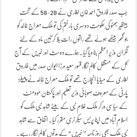
جب صدر فاروق احمد خان لغاری نے 28-58 کے تحت
بینظیر بھٹو کی حکومت دوسری بارختم کی تو ملک معراج خالد کو
جو گھر بیٹھے ہوئے تھے راتوں رات بلا کر تین ماہ کے لئے
نگران وزیر اعظم بنا دیا گیا۔ ہمارے دوست اور خبریں کے آج
کل کے مستقل کالم نگار قسور سعید مرزا ایوان صدر میں فاروق
لغاری کے میڈیا انچارج تھے تو ملک معراج خالد نے پیپلز
پارٹی کے معروف صوبائی وزیر تعلیم اور پاکستان موومنٹ
کے سیاسی ورکر ملک غلام نبی کے بیٹے شاہد نبی ملک کو
اسلام آباد میں اپنا پریس سیکرٹری مقرر کیا۔ اتفاق سے شاہد
نبی ملک بھی روز نامہ ” خبریں“ کے مدتوں کا لم نگار رہے۔