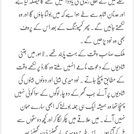
لگے میں نے اپنی زندگی کی یادداشتیں لکھنے کا فیصلہ کیا ہے
اور عدنان شاہد سے طے ہوا ہے کہ میں بولتا جاؤں گا اور وہ
لکھتے جائیں گے۔ پھر کمپوزنگ کے بعد اس کے پروف
بھی وہ خود پڑھیں گے۔
ملک صاحب وقت کے بہت پابند تھے۔ لاہور میں جتنی
شادیوں کے دعوت نامے انہیں ملتے وہ کارڈ پر لکھے وقت
کے مطابق پہنچ جاتے ۔ خود میری بیٹی اور دونوں بیٹوں کی
شادیوں پر آئے جب گھر کے دو چار لوگوں کے سوا کوئی نہیں
پہنچا تھا وہ ہمیشہ ایک ہی جملہ بولتے کہ ابھی سارے مہمان
نہیں آئے۔ میں علاقے میں چکر لگا کر اور کچھ دوستوں سے
مل کر آتا ہوں ۔ اس طرح دوسری بار گھنٹے ڈیڑھ گھنٹے بعد