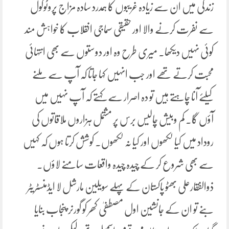
زندگی میں ان سے زیادہ غریبوں کا ہمدرد سادہ مزاج پروٹوکول
سے نفرت کرنے والا اور حقیقی سماجی انقلاب کا خواہش مند
کوئی نہیں دیکھا۔ میری طرح وہ اور دوستوں سے بھی انتہائی
محبت کرتے تھے اور جب انہیں کہا جاتا کہ آپ سے ملنے
کیلئے آنا چاہتے ہیں تو دہ اصرار سے کہتے کہ آپ نہیں میں
آؤں گا۔ کم وبیش چالیس برس پر مشتمل ہزاروں ملاقاتوں کی
روداد میں کیا لکھوں اور کیا نہ لکھوں۔ کوشش کرتا ہوں کہ کہیں
سے بھی شروع کر کے چیدہ چیدہ واقعات سامنے لاؤں۔
ذوالفقارعلی بھٹو پاکستان کے پہلے سویلین مارشل لا ایڈمنسٹریٹر
بنے تو ان کے جانشین اول مصطفیٰ کھر کو گورنر پنجاب بنایا