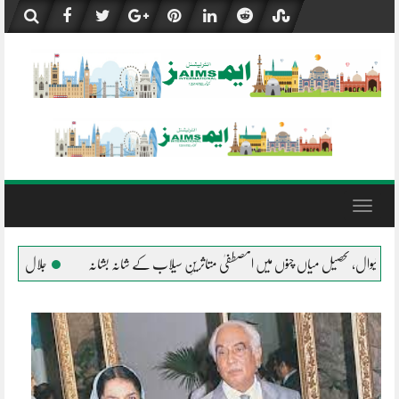
Skip
to
content
Toggle
navigation
طفیٰ متاثرینِ سیلاب کے شانہ بشانہ
جلال پور پیروالا المصطفیٰ کی خیمہ بستیوں میں مقیم