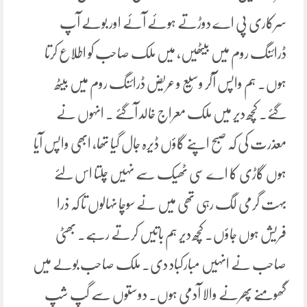
سرکاری پی اے دوڑتے ہوئے آئے اور بولے آپ
ڈرائنگ روم میں بیٹھیں، میں ملک صاحب کو اطلاع کرتا
ہوں۔ ہم واپس آکر وسیع و عریض ڈرائنگ روم میں بیٹھ
گئے۔ کچھ دیر میں ملک معراج خالد آگئے ۔ انہوں نے
معذرت کی کہ صبح اپنے گاؤں ڈیرہ جال گیا تھا، ابھی واپس آیا
ہوں گاڑی کا اے سی ٹھیک سے نہیں چلتا اس لئے
بہت گرمی لگ رہی تھی میں نے سوچا نہالوں تا کہ ذرا
فریش ہوں جاؤں۔ کچھ دیر ہم باتیں کرتے رہے۔ بھٹی
صاحب نے انہیں مبارکباد دی۔ ملک صاحب بولے میں
گھومنے پھرنے والا آدمی ہوں۔ دوستوں سے گپ شپ