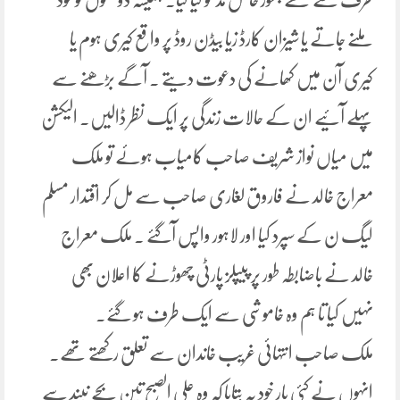
ملنے جاتے یا شیزان کارڈ زیا بیڈن روڈ پر واقع کیری ہوم یا
کیری آن میں کھانے کی دعوت دیتے ۔ آگے بڑھنے سے
پہلے آئیے ان کے حالات زندگی پر ایک نظر ڈالیں۔ الیکشن
میں میاں نواز شریف صاحب کامیاب ہوئے تو ملک
معراج خالد نے فاروق لغاری صاحب سے مل کر اقتدار مسلم
لیگ ن کے سپرد کیا اور لاہور واپس آگئے ۔ ملک معراج
خالد نے باضابطہ طور پر پیپلز پارٹی چھوڑنے کا اعلان بھی
نہیں کیا تا ہم وہ خاموشی سے ایک طرف ہو گئے۔
ملک صاحب انتہائی غریب خاندان سے تعلق رکھتے تھے۔
انہوں نے کئی بار خود یہ بتایا کہ وہ علی الصبح تین بجے نیند سے