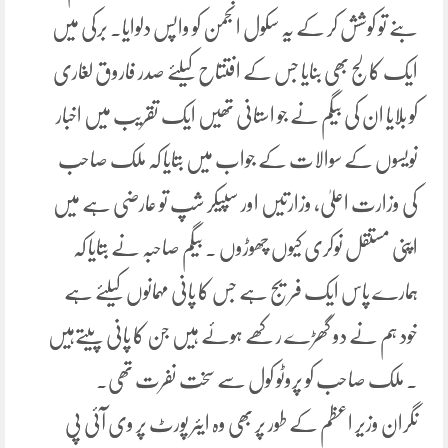
بنے تو کوشش کر کے یہ سکول انجمن کو واپس دلوایا۔ برکی میں
ایک کالج بھی بنایا جس کے افتتاح کیلئے صدر فاروق لغاری
کو بلایا ان کی بیگم نے جو استانی تھیں ایک تقریب میں اخبار
نویسوں کے سوالات کے جواب میں بتایا کہ ملک صاحب
کی وزارت اعلیٰ، وزارتیں اور سپیکر شپ تو عارضی ہے میں
اپنی مستقل نوکری کیوں چھوڑوں ۔ بیگم صاحبہ نے بتایا کہ
ہمارے پاس ایک فریج ہے جس کا پانی مہمانوں کیلئے ہے
خود ہم نے دو گھڑے رکھے ہوئے ہیں جن کا پانی پیتےہیں
۔ ملک صاحب کو پروٹو کول سے سخت نفرت تھی۔
نگران وزیر اعظم کے طور پر بھی وہ ایئر پورٹ پر وی آئی پی