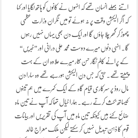
اتنے بھلے انسان تھے کہ انہوں نے کانوں کو ہاتھ لگایا اور کہا
کہ اگر الیکشن وقت پر نہ ہوئے تو میں نگران وزارت عظمی
چھوڑ کر گھر چلا جاؤں گا اور ایک دن بھی یہاں نہیں رہوں
گا۔ انہی دنوں میرے دوست محمد علی درانی اور ”خبریں“
کے پرانے کالم نگار حسن نثار میرے علاوہ ان کے بہت
چہیتے تھے۔ حتی کہ جس دن الیکشن ہورہے تھے وہ سارا دن
مال روڈ پر سرکاری قیام گاہ کے ایک کمرے میں ہم تینوں
کیساتھ بحث کرتے رہے۔ ہمارا خیال تھا کہ آپ نے تین ماہ
ضائع کئے ہیں کیونکہ تین ماہ میں آپ کی تقریریں اور بیانات
قوم کا ذہن تبدیل نہیں کر سکتے لیکن ملک معراج خالد