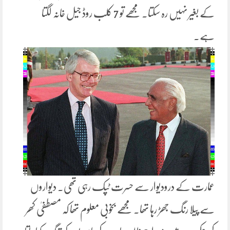
کے بغیر نہیں رہ سکتا۔ مجھے تو 7 کلب روڈ جیل خانہ لگتا
ہے۔
عمارت کے درودیوار سے حسرت ٹپک رہی تھی۔ دیواروں
سے پیلا رنگ جھڑ رہا تھا۔ مجھے بخوبی معلوم تھا کہ مصطفیٰ کھر