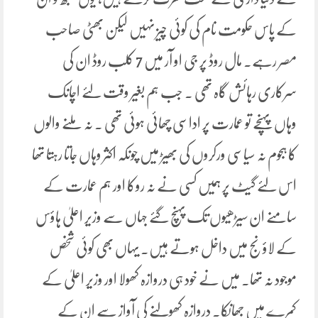
کے پاس حکومت نام کی کوئی چیز نہیں لیکن بھٹی صاحب
مصر رہے۔ مال روڈ پر جی او آر میں 7 کلب روڈ ان کی
سرکاری رہائش گاہ تھی ۔ جب ہم بغیر وقت لئے اچانک
وہاں پہنچے تو عمارت پر اداسی چھائی ہوئی تھی ۔ نہ ملنے والوں
کا ہجوم نہ سیاسی ورکروں کی بھیڑ میں چونکہ اکثر وہاں جاتا رہتا تھا
اس لئے گیٹ پر ہمیں کسی نے نہ روکا اور ہم عمارت کے
سامنے ان سیڑھیوں تک پہنچ گئے جہاں سے وزیر اعلیٰ ہاؤس
کے لاؤنج میں داخل ہوتے ہیں۔ یہاں بھی کوئی شخص
موجود نہ تھا۔ میں نے خود ہی دروازہ کھولا اور وزیر اعلیٰ کے
کمرے میں جھانکا۔ دروازہ کھولنے کی آواز سے ان کے