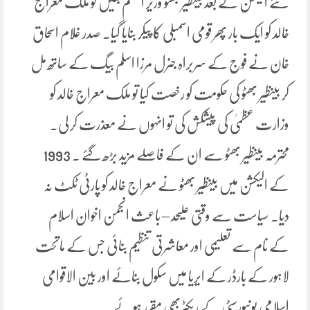
نئے الیکشن کے بعد بینظیر بھٹو وزیر اعظم بنیں تو ملک معراج
خالد کو ایک بار پھر قومی اسمبلی کا پیکر بنایا گیا۔ صدر غلام اسحاق
خان نے فوج کے سربراہ جنرل مرزا اسلم بیگ کے ساتھ مل
کر بینظیر بھٹو کی حکومت کو رخصت کیا تو ملک معراج خالد کو
وزارت عظمیٰ کی پیشکش کی تو انہوں نے معذرت کر لی۔
محترمہ بینظیر بھٹو سے ان کے فاصلے مزید بڑھ گئے ۔ 1993
کے الیکشن میں بینظیر بھٹو نے معراج خالد کو پارٹی ٹکٹ نہ
دیا۔ سیاست سے وقتی علیحد – باعث انجمن اخوان اسلام
کے نام سے تعلیمی اور معاشرتی تنظیم بنائی جس کے ماتحت
لاہور کے بارڈر کے ایریا میں سکول بنائے اور بین الاقوامی
اسلامی یونیورسٹی کے ریکٹربھی مقرر ہوئے۔