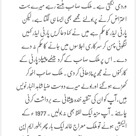
وردی لگتی ہے۔ ملک صاحب ہنستے رہے میرے بہت
اعتراض کرنے پر بولئے مجھے بھی ایسا ہی لگتا ہے، لیکن
پارٹی لیڈر کا حکم ہے میں نے کہا دعا کریں پارٹی لیڈر کہیں
لنگوٹی پہن کر سرکاری اجلاسوں میں جانے کا حکم نہ دے
دے۔ اس پر ملک صاحب کے گرد بیٹھے پیپلز پارٹی کے
کارکنوں نے مجھ پر چڑھائی کر دی۔ ملک صاحب اٹھ کر
کھڑے ہو گئے اور بولے میرے دوست ضیا شاہد اخبار نویس
ہیں، آپ کو ان کی تنقید خندہ پیشانی سے برداشت کرنی
چاہئے ۔ آپ مزید ایک لفظ بھی نہ بولیں۔ 1977 ء کے
الیکشن ہوئے تو ملک معراج خالد ایک بار پھر بطور ایم این