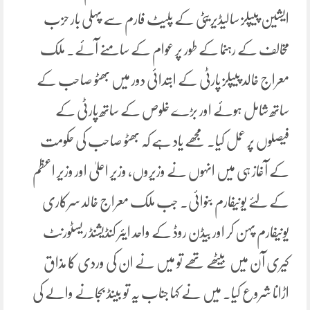
ایشین پیپلز سالیڈیریٹی کے پلیٹ فارم سے پہلی بار حزب
مخالف کے رہنما کے طور پر عوام کے سامنے آئے۔ ملک
معراج خالد پیپلز پارٹی کے ابتدائی دور میں بھٹو صاحب کے
ساتھ شامل ہوئے اور بڑے خلوص کے ساتھ پارٹی کے
فیصلوں پر عمل کیا۔ مجھے یاد ہے کہ بھٹو صاحب کی حکومت
کے آغاز ہی میں انہوں نے وزیروں، وزیر اعلیٰ اور وزیر اعظم
کے لئے یونیفارم بنوائی۔ جب ملک معراج خالد سرکاری
یونیفارم پہن کر اور بیڈن روڈ کے واحد ایئر کنڈیشنڈ ریسٹورنٹ
کیری آن میں بیٹھے تھے تو میں نے ان کی وردی کا مذاق
اڑانا شروع کیا۔ میں نے کہا جناب یہ تو بینڈ بجانے والے کی