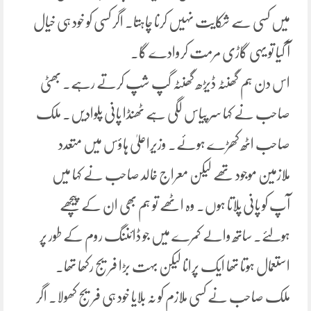
میں کسی سے شکایت نہیں کرنا چاہتا۔ اگر کسی کو خود ہی خیال
آ گیا تو یہی گاڑی مرمت کروادے گا۔
اس دن ہم گھنٹہ ڈیڑھ گھنٹہ گپ شپ کرتے رہے۔ بھٹی
صاحب نے کہا سر پیاس لگی ہے ٹھنڈا پانی پلوادیں۔ ملک
صاحب اٹھ کھڑے ہوئے۔ وزیراعلیٰ ہاؤس میں متعدد
ملازمین موجود تھے لیکن معراج خالد صاحب نے کہا میں
آپ کو پانی پلاتا ہوں۔ وہ اٹھے تو ہم بھی ان کے پیچھے
ہولئے۔ ساتھ والے کمرے میں جو ڈائننگ روم کے طور پر
استعمال ہوتا تھا ایک پرانا لیکن بہت بڑا فریج رکھا تھا۔
ملک صاحب نے کسی ملازم کو نہ بلایا خود ہی فریج کھولا۔ اگر