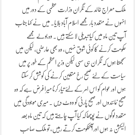
ملک معراج خالد کے نگران وزارت عظمی کے دور میں
انہوں نے متعدد بار مجھے اسلام آباد بلایا۔ میں نے کہا جناب
آپ تین ماہ میں کیا تبدیلی لا سکتے ہیں۔ وہ بولے مجھے
حکومت کرنے کا کوئی شوق نہیں، وہ بھی عارضی، لیکن میں
سمجھتا ہوں کہ نگران ہی سہی لیکن وزیر اعظم کے طور پر میں
سیاست کے لئے صحیح رخ متعین کرنے کی کوشش کر سکتا
ہوں اور عوام کو اس امر کے لئے تیار کرنا میرا فرض ہے کہ وہ
صحیح نمائندوں اور صحیح پارٹی کو ووٹ دیں ۔ میری موجودگی میں
متعدد لوگوں نے پوچھا کہ کیا آپ چاہتے ہیں کہ تین ماہ بعد
الیکشن نہ ہوں اور آپحکومت کرتے رہیں، تو ملک صاحب