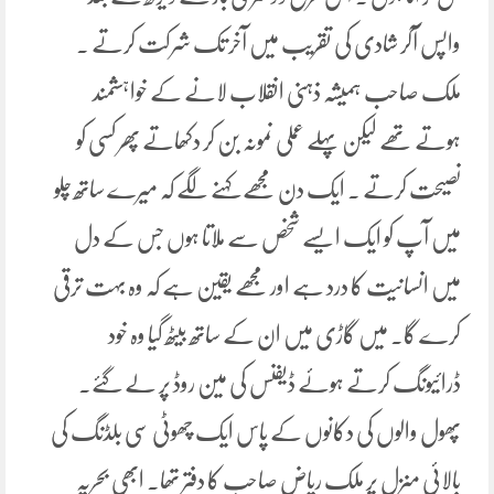
واپس آکر شادی کی تقریب میں آخر تک شرکت کرتے ۔
ملک صاحب ہمیشہ ذہنی انقلاب لانے کے خواہشمند
ہوتے تھے لیکن پہلے عملی نمونہ بن کر دکھاتے پھر کسی کو
نصیحت کرتے ۔ ایک دن مجھے کہنے لگے کہ میرے ساتھ چلو
میں آپ کو ایک ایسے شخص سے ملاتا ہوں جس کے دل
میں انسانیت کا درد ہے اور مجھے یقین ہے کہ وہ بہت ترقی
کرے گا۔ میں گاڑی میں ان کے ساتھ بیٹھ گیا وہ خود
ڈرائیونگ کرتے ہوئے ڈیفنس کی مین روڈ پر لے گئے۔
پھول والوں کی دکانوں کے پاس ایک چھوٹی سی بلڈنگ کی
بالائی منزل پر ملک ریاض صاحب کا دفتر تھا۔ ابھی بحریہ