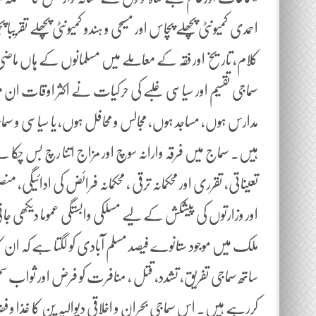
احمدی کمیونٹی پچھلے پچاس اور مسیحی و ہندو کمیونٹی پچھلے تقر
کلام، تاریخ اور فقہ کے معاملے میں مسلمانوں کے ہاں ما
سماجی تقسیم اور سیاسی غلبے کی حرکیات نے اکثر اوقات ان م
مدارس ہوں، مساجد ہوں، مجالس و محافل ہوں، یا سیاسی و 
ہیں۔ سماج میں فرقہ وارانہ سوچ اور مزاج اتنا رچ بس چکا 
تعیناتی، تقرری اور محکمانہ ترقی ، محکمانہ فرائض کی ادائیگی، من
اور وزارتوں کی پیشکش کے لیے مسلکی وابستگی عموما دیکھی جات
ملک میں موجود ستانوے فیصد مسلم آبادی کو لگتا ہے کہ ا
ساتھ سماجی تفریق، تشدد، قتل ، منافرت کو فرض اور ثواب س
کررہے ہیں۔ اس سماجی بحران و اخلاقی دیوالیہ پن کا غذا 