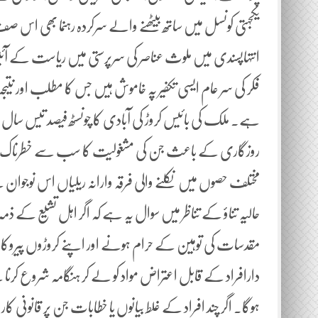
یکجہتی کونسل میں ساتھ بیٹھنے والے سرکردہ رہنما بھی اس ص
انتہاپسندی میں ملوث عناصر کی سرپرستی میں ریاست کے
فکر کی سر عام ایسی تکفیر پہ خاموش ہیں جس کا مطلب اور نتیج
ہے۔ ملک کی بائیس کروڑ کی آبادی کا چونسٹھ فیصد تیس سال
روزگاری کے باعث جن کی مشغولیت کا سب سے خطرناک پہلو 
مختلف حصوں میں نکلنے والی فرقہ وارانہ ریلیاں اس نوجوان ط
حالیہ تناؤ کے تناظر میں سوال یہ ہے کہ اگر اہل تشیع کے ذم
مقدسات کی توہین کے حرام ہونے اور اپنے کروڑوں پیروکاروں
دارافراد کے قابل اعتراض مواد کو لے کر ہنگامہ شروع کرنا 
ہوگا۔ اگر چند افراد کے غلط بیانوں یا خطابات جن پر قانونی 