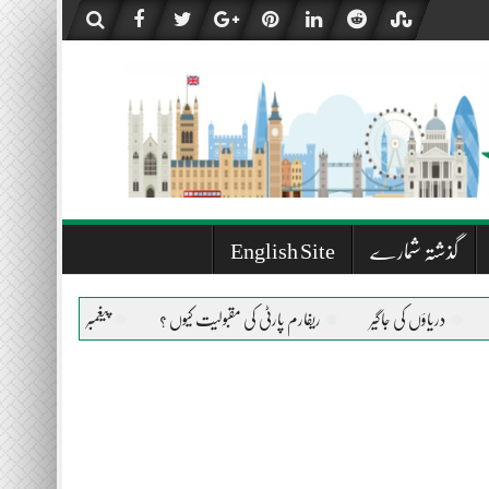
گذشتہ شمارے
English Site
ٔں کی جاگیر
ریفارم پارٹی کی مقبولیت کیوں ؟
پیغمبر اسلام صلی اللہ علیہ وسلم ک