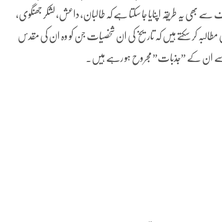
ف سے بھی یہ طریقہ اپنایا جا سکتا ہے کہ طالبان، داعش، لشکر جھنگوی،
 مطالبہ کر سکتے ہیں کہ تاریخ کی ان شخصیات جن کو وہ ان کی مقدس
ف سے ان کے ”جذبات” مجروح ہو رہے ہیں۔