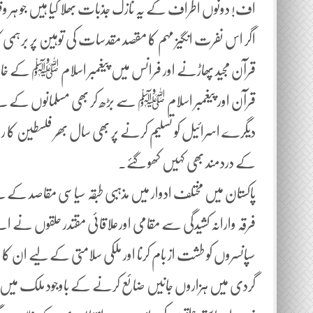
اف! دونوں اطراف کے یہ نازک جذبات بھلا کیا ہیں جو ہر
اگر اس نفرت انگیز مہم کا مقصد مقدسات کی توہین پر برہمی 
قرآن مجید پھاڑنے اور فرانس میں پیغمبر اسلام ﷺ کے خا
قرآن اور پیغمبر اسلام ﷺ سے بڑھ کر بھی مسلمانوں کے
دیگرے اسرائیل کو تسلیم کرنے پر بھی سال بھر فلسطین کا 
کے دردمند بھی کہیں کھو گئے۔
پاکستان میں مختلف ادوار میں مذہبی طبقہ سیاسی مقاصد کے لیے اس
فرقہ وارانہ کشیدگی سے مقامی اورعلاقائی مقتدر حلقوں نے اپ
سپانسروں کو طشت از بام کرنا اور ملکی سلامتی کے لیے ان کا 
گردی میں ہزاروں جانیں ضائع کرنے کے باوجود ملک میں 