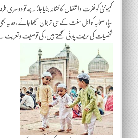
کمیونٹی کو نفرت و اشتعال کا نشانہ بنایا جانا ہے تو دوسری طر
سپاہ صحابہ کو اہل سنت کے ہی ترجمان سمجھا جائے، وہ یہ بھی
شخصیات کی حریف پارٹی سمجھتے ہیں، کی توصیف و تعری