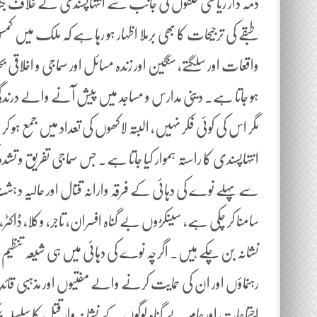
ذمہ دار ریاستی حلقوں کی جانب سے انتہاپسندی کے خلاف ج
طبقے کی ترجیحات کا بھی برملا اظہار ہو رہا ہے کہ ملک می
واقعات اور سلگتے، سنگین اور زندہ مسائل اور سماجی و اخل
ہو جاتا ہے۔ دینی مدارس و مساجد میں پیش آنے والے درندگ
مگر اس کی کوئی فکر نہیں، البتہ لاکھوں کی تعداد میں جمع ہ
انتہاپسندی کا راستہ ہموار کیا جاتا ہے۔ جس سماجی تفریق و تشدد
سے پہلے نوے کی دہائی کے فرقہ وارانہ قتال اور حالی
سامنا کر چکی ہے، سینکڑوں بے گناہ افسران، تاجر، وکلا، ڈاکٹر،
نشانہ بن چکے ہیں۔ اگرچہ نوے کی دہائی میں ہی شیعہ تنظیم س
رہنماؤں اور ان کی حمایت کرنے والے مفتیوں اور مذہبی قائدی
اجتماعات اورعام بے گناہ لوگوں کے نشانہ وار قتل کا سلسلہ ی