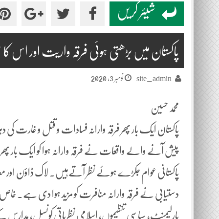
شیئر کریں
پاکستان میں بڑھتی ہوئی فرقہ واریت اور اس کا
نومبر 3, 2020
site_admin
محمد حسین
پاکستان ایک بار پھر فرقہ وارانہ فسادات و قتل و غارت کی د
پیش آنے والے واقعات نے فرقہ وارانہ ہوا کو ایک بار پھر 
پاکستانی عوام جکڑے ہوئے نظر آتےہیں۔ لاک ڈاؤن اور معاشی
دستیابی نے فرقہ وارانہ منافرت کو مزید ہوا دی ہے۔ خاص طور
پارلیمنٹ، سیاسی تنظیموں، اسلامی نظریاتی کونسل، مدارس کے