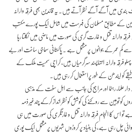
ف بندی میں آگے آگے نظر آتے ہیں۔ یہ قائدین بھی فرقہ وارانہ
 آئین کے مطابق مسلمان کی فہرست میں شامل ایک پورے مکتب
ہ فرقہ وارانہ قتل و غارت گری کی صورت میں ماضی میں نکلتا رہا
 سے کم عمر کے جوانوں پر مشتمل ہے ۔ پاکستانی سماجی ساخت اور بے
فرقہ وارانہ انتہاپسند سرگرمیاں ہیں، کراچی سمیت ملک کے
بقے کو ایندھن کے طور پراستعمال کر رہی ہیں۔
ہ دار علما، رہنما اور مراجع کی جانب سے اہل سنت کے مذہبی
 کو توہین سے روکنے کی کوشش کو نظر انداز کرکے چندغیر ذمہ
ہے تو اس کا انجام فرقہ وارانہ قتل و غارتگری کی صورت میں ہی
کاروائی چل رہی ہے، کی بنیاد پر کروڑوں شہریوں پر مشتمل ایک پوری