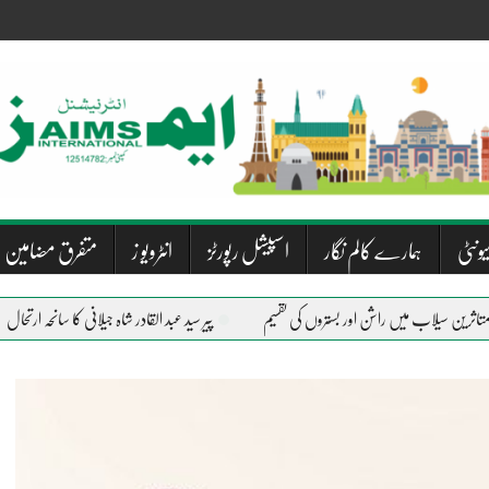
یونٹی
ہمارے کالم نگار
اسپیشل رپورٹز
انٹرویو ز
متفرق مضامین
پیر سید عبد القادر شاہ جیلانی کا سانحہ ارتحال
دریاو