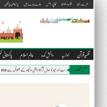
Skip
ہم سے رابطہ
قوائد و ضوابط
کاپی رائٹس
ہمارے بارے میں
پرائیویسی پالیسی
to
content
تفسیرقرآن
اداریہ
دانش کدہ
عالم اسلام
پاکستانی کم
اہم خبریں
المصطفیٰ ویلفیئر ٹرسٹ اور ٹیئر ٹو سمال آرگنائزیشن مانچسٹر کے اشتراک سے 450 متاثرین سیلاب میں راشن اور بستروں کی تقسیم