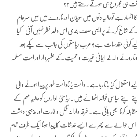
 وقت ہی مجروح ہی ہوتے رہتے ہیں؟؟
کا اظہار ہے توحالیہ دنوں میں سویڈن اور ناروے میں میں سرعام
کے شائع کرنے پر ایسی صف بندی اس دفعہ نظر نہیں آئی۔ کیا
 لیے کوئی مقدسات ہے؟ عرب ریاستوں کی جانب سے یکے بعد
رونا رونے والے ایمانی غیرت و حمیت کے علمبردار اور امت مسلمہ
تعمال کیا جاتا رہا ہے۔ دانستہ یا نادانستہ طور پر پیدا ہونے والی
نے اپنے سیاسی فوائد اٹھائے ہیں۔ ریاستی اداروں کو حالیہ مہم کے
مقابلہ کرنا ابھی باقی ہے۔ فرقہ وارانہ قتل و غارت اور مذہبی دہشت
اس حوالے سے پھر سے ایسے خدشات کا پیدا ہونا ایک طرف تمام