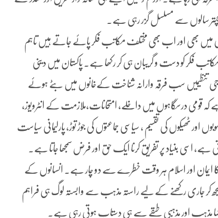
یبا پچہتر سالوں سے مسلسل گزر رہی ہے۔
ضی میں بھی اور اب بھی مختلف مکاتب فکر پائے جاتے ہیں تاہم
کاتب فکر کو دست و گریبان ہی کر رکھا ہے۔ پاکستان میں دینی
سماجی تنظیمیں سب فرقہ وارانہ شناخت کےخانوں میں بٹے ہوئے
ہے کہ قومی درسگاہوں میں داخلے، امتحانات،ملازمت کے انٹرویوز،
صوبوں اور ٹھیکوں کی تقسیم ، سیاسی جماعتوں کی جوڑ توڑ، پارلیمانی سیاست
ی ہے، اسی بنیاد پر تفریق کرنا ایک حق اور فرض سمجھا جاتا ہے۔
ن کا ایمان اور اسلام ہر وقت خطرے سے دو چار ہے۔ انسانوں کے
مجھ کر جاری رکھنے کے لیے راستہ مذہب سے وابستہ لوگ ہی فراہم
و فضا مذہب اور مذہبی طبقے سے ہی دستاب ہوتی رہی ہے۔