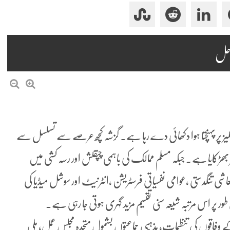
 حل
ہلیز پر پہنچتا ہوا دکھائی دے رہا ہے۔ گزشہ کچھ عرصے سے تسلسل سے
بھڑکایا ہے۔ جبکہ مسلم ممالک کی باہمی چپقلش اور رسہ کشی میں
 تنگدستی ،عوامی نفسیاتی فرسٹریشن ،انٹرنیٹ اور سوشل میڈیا کی
 پر اس مرتبہ شیعہ سنی تقسیم مزید گہری ہوتی جا رہی ہے۔
 وفاقوں کی تنظیمات، مذہبی جماعتوں بشمول متحدہ مجلس عمل، ملی