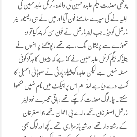
چوتھی معذرت بیگم عابدہ حسین کی والدہ ، کرنل عابد حسین کی
اہلیہ نے کی میرے سامنے فون آیا اور میں نے ہی ریسیور ایئر
مارشل کو دیا۔جب ایئر مارشل نے فون سن کر بند کیا تو وہ
تھوڑے سے پریشان لگ رہے تھے ، پوچھنے پر انہوں نے
بتایا کہ بیگم کرنل عابد حسین نے کہا ہے کہ پیسوں کا ہرگز کوئی
مسئلہ نہیں ہے لیکن عابدہ کو پیپلز پارٹی نے صوبائی اسمبلی کا
ٹکٹ دے دیا ہے لہٰذا ہم اس پراجیکٹ میں نام نہیں لکھوا
سکتے۔ چار لوگ معذرت کر چکے تھے ،باقی تیسرے خود ایئر
مارشل اصغر خان تھے ،اے بی اعوان تھے جو اصغر خان
کے رشتہ دار تھے اور شیر باز مزاری تھے۔کچھ اور لوگ بھی