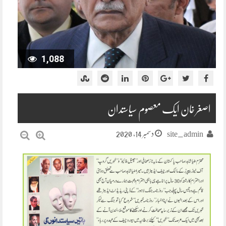
1,088
اصغر خان ایک معصوم سیاستدان
دسمبر 14, 2020
site_admin