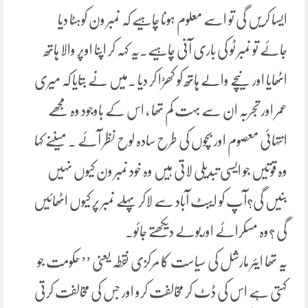
ایسا کریں گی تو اسے معلوم ہونا چاہیے کہ نمبر ون کوہٹا دیا
جائے تو نمبر ٹو کی باری آنی چاہیے۔یہ کہہ کر اپنا اوپر والا ہاتھ
اٹھایا اور نیچے والے ہاتھ کو کھڑا کر دیا ۔میں نے بتایا کہ میری
عمر اور تجربہ ان سے بہت کم تھا ، اس کے باوجود وہ مجھے
انتہائی معصوم اور بچوں کی طرح سادہ لوح نظر آئے ۔ میںنے کہا
وہ قوتیں جو ایسی تبدیلی لاتی ہیں وہ خود نمبر ون کیوں نہیں
بنیں گی؟آپ کو ایبٹ آباد سے لاکر پہلے نمبر پر کیوں اٹھائیں
گی ؟وہ مسکرائے اوربولے دیکھتے جائو۔
یہ تھا ایئر مارشل کی سیاست کا مرکزی نقطہ یعنی ’’ حکومت جو
کہتی ہے اس کی ڈٹ کر مخالفت کرو اور جس کی مخالفت کرتی