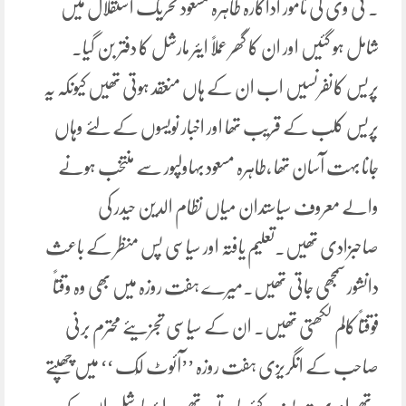
۔ ٹی وی کی نامور اداکارہ طاہرہ مسعود تحریک استقلال میں
شامل ہو گئیں اور ان کا گھر عملاً ایئر مارشل کا دفتر بن گیا۔
پریس کانفرنسیں اب ان کے ہاں منعقد ہوتی تھیں کیونکہ یہ
پریس کلب کے قریب تھا اور اخبار نویسوں کے لئے وہاں
جانا بہت آسان تھا ،طاہرہ مسعود بہاولپور سے منتخب ہونے
والے معروف سیاستدان میاں نظام الدین حیدر کی
صاحبزادی تھیں۔تعلیم یافتہ اور سیاسی پس منظر کے باعث
دانشور سمجھی جاتی تھیں۔میرے ہفت روزہ میں بھی وہ وقتاً
فوقتاً کالم لکھتی تھیں۔ ان کے سیاسی تجزیئے محترم برنی
صاحب کے انگریزی ہفت روزہ ’’آئوٹ لُک ‘‘ میں چھپتے