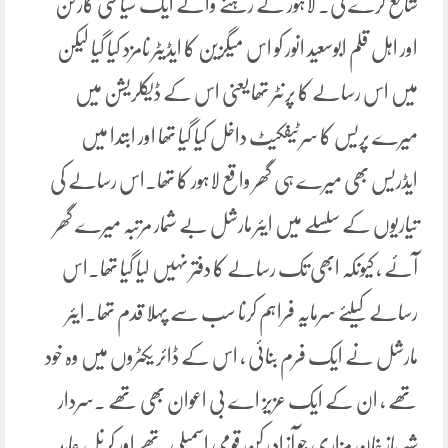
شائع کرے گی۔ لاہور کے رہنے والے ایک سیاسی کارکن
اور اہل قلم ابوسعید انور کو اس میگزین کا ایڈیٹر نامزد کیا گیا لیکن
میں اس رسالے کا پرنٹر تھا یعنی اس کے ڈیکلریشن میں
میرے پریس کا سرٹیفکیٹ داخل کیا گیا تھا اور ابتدا میں
ایڈریس بھی میرے ہی گھر واقع لاہور کا تھا۔اس رسالے کی
تیاریوں کے سلسلے میں ایئر مارشل بے شمار مرتبہ میرے گھر
آئے ، کیونکہ ابھی تک رسالے کا دفتر نہیں لیا گیا تھا۔اس
رسالے کیلئے سرمایہ فراہم کرنا سب سے پہلا قدم تھا۔ایئر
مارشل نے ایک فرم بنائی ، اس کے ڈائر یکٹروں میں وہ خود
تھے ، ان کے ایک عزیز اے بی اعوان بھی تھے ۔سردار
شیر باز خان مزاری جو آزاد رکن قومی اسمبلی تھے اور کرنل عابد