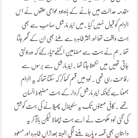
مقدمہ عدالت میں جانے کے باوجود عوامی حلقوں نے اس
الزام کو قبول نہیں کیا ۔میں ایئر مارشل صاحب سے بھی
بہت واقف تھا اور اکثر طاہرہ سے ملنے بھی ان کے گھر جاتا
تھا ۔ہم نے بہت سے مضامین اکٹھے تیار کئے کہ وہ بولتی
جاتی تھیں میں لکھتا جاتا تھا ۔ایئرمارشل سے برسوں سے
رفاعت رہی تھی ۔خود میں قسم کھا کر کہ سکتا تھا کہ یہ الزام
جھوٹا ہے کیونکہ ایئر مارشل کردار کے بہت مضبوط انسان
تھے ۔کافی مہینوں تک یہ سکینڈل پھیلانے کی بہت کوشش
کی گئی خود حکومت نے اسے بہت اچھالا لیکن بالآخر یہ
داستان بھی قصہء پارینہ بننے لگی البتہ بعدازاں طاہرہ اور مسعود