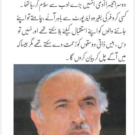
دوسرا تیسرا آدمی انہیں بڑے ادب سے سلام کر رہا تھا ۔
کسی کرو فر کی بغیر وہ ایئر پورٹ سے باہر آئے ،چاہتے تو اپنے
جاننے والوں کو اپنے استقبال کیلئے بلا سکتے تھے اور نہیں تو
دس ، بیس ذاتی دوستوں کو زحمت دے سکتے تھے مگر جیسا کہ
میں آگے چل کر بیان کروں گا ۔