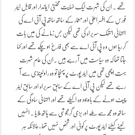
تھے ۔ ان کی شہرت ایک نہایت محنتی ایماندار اور قابل ایئر
فورس کے افسر اعلیٰ اور معمار کے ساتھ ساتھ پی آئی اے کی
انتہائی انتھک سربراہ کی تھی لیکن جس زمانے کی میں بات
کر رہا ہوں و ہ پی آئی اے سے بھی فارغ ہو چکے تھے اور کہا
جاتا تھا کہ وہ سیاست میں آ رہے ہیں ۔ان کی عام شہرت
بہت اچھی تھی میں ایئر پورٹ پر پہنچا تو وہ راولپنڈی سے آ
رہے تھے لیکن پی آئی اے کے سابق سربراہ اور سابق ایئر
چیف ہونے کے باوجود وہ اکیلے تھے اور انتہائی سادگی کے
ساتھ وہ مجھ سے ملے اور بڑی گرمجوشی سے ہاتھ ملایا ۔ انہیں
لینے کیلئے ایئر پورٹ پر کوئی اور شخص نہیں تھا ، حالانکہ ہر