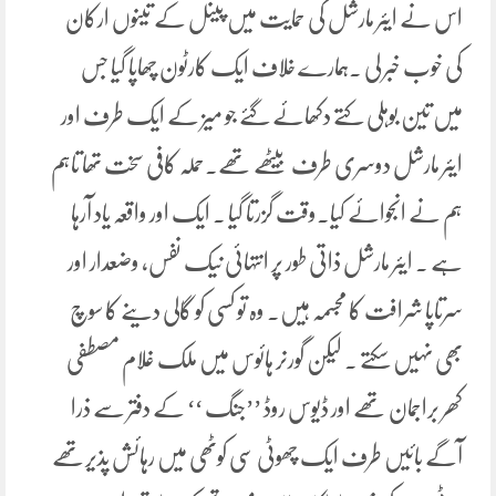
اس نے ایئر مارشل کی حمایت میں پینل کے تینوں ارکان
کی خوب خبر لی ۔ہمارے خلاف ایک کارٹون چھاپا گیا جس
میں تین بوہلی کتے دکھائے گئے جو میز کے ایک طرف اور
ایئر مارشل دوسری طرف بیٹھے تھے۔حملہ کافی سخت تھا تاہم
ہم نے انجوائے کیا۔وقت گزرتا گیا ۔ ایک اور واقعہ یاد آرہا
ہے ۔ ایئر مارشل ذاتی طور پر انتہائی نیک نفس، وضعدار اور
سرتاپا شرافت کا مجسمہ ہیں۔ وہ تو کسی کو گالی دینے کا سوچ
بھی نہیں سکتے ۔ لیکن گورنر ہائوس میں ملک غلام مصطفی
کھر براجمان تھے اور ڈیوس روڈ ’’جنگ ‘‘ کے دفتر سے ذرا
آگے بائیں طرف ایک چھوٹی سی کوٹھی میں رہائش پذیرتھے