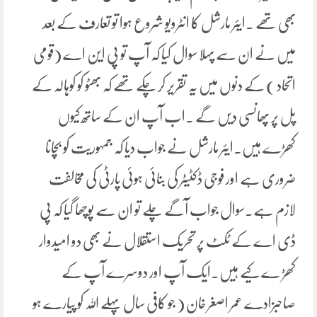
بھی تھے ۔ایئر مارشل کا انٹرویو شروع ہوا تو تعارف کے بعد
میں نے ان سے پہلا سوال کیا کہ آپ تو پی این اے (قومی
اتحاد ) کے دنوں میں یہ تقریر کر چکے تھے کہ بھٹو کو کوہالہ کے
پل پر پھانسی دیں گے ۔اب آپ ان کے ساتھ کیوں
کھڑے ہیں۔ایئر مارشل نے جواب دیا کہ جمہوریت کو بچانا
ضروری ہے اور فوجی ڈکٹیٹر کی بنائی ہوئی پارٹی کی مخالفت
لازم ہے۔سوال جواب آگے چلے تو ان سے پوچھا گیا کہ پی
ڈی اے کے ٹکٹ پر تحریک استقلال نے بھی دو امیدوار
کھڑ ے کیے ہیں۔ایک آپ اور دوسرے آپ کے
صاحبزادے عمر اصغر خان ( جو کافی سال پہلے اللہ کو پیارے ہو