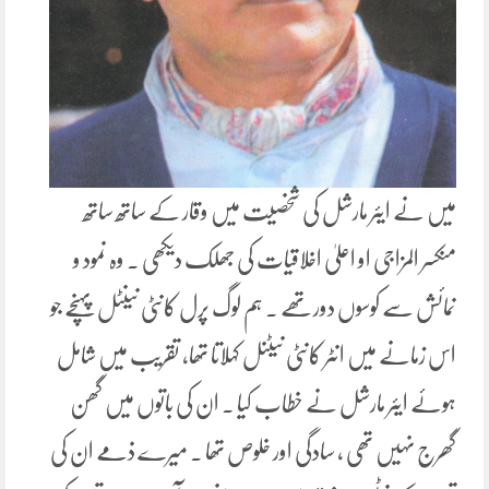
میں نے ایئر مارشل کی شخصیت میں وقار کے ساتھ ساتھ
منکسر المزاجی او اعلیٰ اخلاقیات کی جھلک دیکھی ۔ وہ نمود و
نمائش سے کوسوں دورتھے ۔ ہم لوگ پرل کانٹی نینٹل پہنچے جو
اس زمانے میں انٹر کانٹی نیٹنل کہلاتا تھا، تقریب میں شامل
ہوئے ایئر مارشل نے خطاب کیا ۔ ان کی باتوں میں گھن
گھرج نہیں تھی ، سادگی اور خلوص تھا ۔ میرے ذمے ان کی