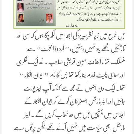
جس طرح میں زیر نظر سیریز کی ابتدا میں لکھ چکا ہوں کہ سن اور
تاریخیں مجھے یاد نہیں رہتیں، ’’ اُردو ڈائجسٹ‘‘ سے
منسلک تھا ، الطاف حسین قریشی صاحب نے ایک فکری
اور سماجی پلیٹ فارم بنا رکھا تھا جس کا نام ’’ ایوان افکار ‘‘
تھا۔ ایک دن انہوں نے مجھ سے کہا کہ آپ ایئر پورٹ
جائیں اور ایئر مارشل اصغر خان کو لے کر ایوان افکار کے
اجلاس میں پہنچیں جس میں وہ خطاب کر یں گے ۔ ایئر
مارشل ابھی سیاست میں نہیں آئے تھے لیکن پرتول رہے