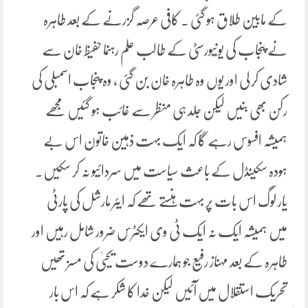
کے مابین طلاق ہو گئی ۔ کافی عرصہ گزرنے کے بعد طاہرہ
نے پنجاب کی یونیورسٹی کے طالب علم رہنما حفیظ خان سے
شادی کر لی اور یوں وہ طاہرہ خان بن گئی ، وہ پنجاب اسمبلی کی
رکن بھی بنیں لیکن جلد ہی منظر سے غائب ہو گئیں مجھے
ہمیشہ افسوس رہے گا کہ ایک بہت ذہین خاتون اس بے
ہودہ سکینڈل کے باعث سیاست میں سردائیو نہ کر سکیں۔
یار لوگ اس بات پر بہت ہنستے تھے کہ ایئر مارشل کی پارٹی
میں ہمیشہ ایک نہ ایک ٹی وی ایکٹرس ضرور شامل رہیں اور
طاہرہ کے بعد مہناز رفیع جو ہمارے دوست یحییٰ کی مسز تھیں
تحریک استقلال میں آئیں لیکن خدا کا شکر ہے کہ اس بار