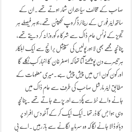
صاحب کے مخالف سیاستدان شمار ہوتے تھے۔ان کے
ساتھ ایئر فورس کے ریٹائرڈ گروپ کیپٹن تھے، جو ہر فیصلے ہر
تجویز کے نوٹس عام ڈاک سے شرکاء کوروزانہ کر دیتے تھے،
چنانچہ مجھے بھی لاہور پولیس کی سپیشل برانچ سے ایک اہلکار
ہر تیسرے دن پوچھنے آتا تھا کہ اصغر خان کا اخبار کب نکلے گا
اور کون کون اس میں پیش پیش ہے۔میری معلومات کے
مطابق ایئر مارشل صاحب کی طرف سے عام ڈاک میں
جانے والے خط سے پکڑے اور پڑھے جاتے تھے ۔چنانچہ
وہی ہوا جس کا ڈر تھا ۔ایک ایک کر کے آٹھ دس افراد پر
دبائو ڈالا جانے لگا کہ وہ سرمایہ لگانے سے باز رہیں۔اے بی