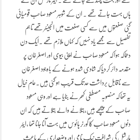
تھے اور بہت پسند کئے جاتے تھے ۔ ایئر مارشل ان کے
ہاں بہت جاتے تھے ۔ ان کے شوہر مسعود صاحب قومیائی
گئی صنعتوں میں سے کسی صنعت میں انجینئر تھے تاہم
تفصیل سے مجھے یاد نہیں کہ کہاں ملازم تھے ۔ایک دن
دھماکہ ہوا کہ مسعود صاحب نے اپنی بیوی اور اصغر خان پر
مقدمہ دائر کر دیا کہ شادی شدہ ہونے کے باوجود اصغر خان
سے ناقابل برداشت حد تک قریب ہو گئی ہیں۔عام خیال
یہ تھا کہ منصوبہ مصطفی کھر نے بنایا ہے اور وہی مسعود
صاحب کے پیچھے ہیں،بتلانے والے بتلاتے ہیں کہ ان
دنوں مسعود صاحب کا گورنر ہائوس میں بہت آنا جانا تھا ،ایئر
مارشل کی شرافت نیک نامی اور وضعداری کے باعث