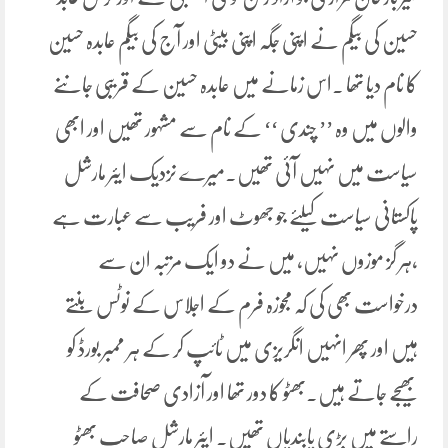
حسین کی بیگم نے اپنی جگہ اپنی بیٹی اور آج کی بیگم عابدہ حسین
کا نام دیا تھا ۔اس زمانے میں عابدہ حسین کے قریبی جاننے
والوں میں وہ ’’ چندی ‘‘ کے نام سے مشہور تھیں اور ابھی
سیاست میں نہیں آئی تھیں۔میرے نزدیک ایئر مارشل
پاکستانی سیاست کیلئے جو جھوٹ اور فریب سے عبارت ہے
،ہر گز موزوں نہیں، میں نے دو ایک مرتبہ ان سے
درخواست بھی کی کہ مجوزہ فرم کے اجلاس کے نوٹس بنتے
ہیں اور پھر انہیں انگریزی میں ٹائپ کر کے ہر ممبر بورڈ کو
بھیجے جاتے ہیں۔بھٹو کا دور تھا اور آزادی صحافت کے
راستے میں بڑی پابندیاں تھیں۔ ایئر مارشل صاحب بھٹو