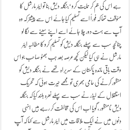
ہے اس کی جم کر حمایت کرو ‘بنگلہ دیش بنا تو ایئر مارشل کا
مئوقف تھا کہ فوراً اسے تسلیم کیا جائے اس سے پیشتر کہ وہ
آپ سے بہت دور چلا جائے اسے اپنے سینے سے لگا لو
چنانچہ سب سے پہلے بنگلہ دیش کو تسلیم کرو کا مطالبہ ایئر
مارشل نے ہی کیا لیکن کچھ عرصہ بعد جب بھٹو صاحب جو اس
وقت باقی ماندہ پاکستان کے سربراہ تھے نے بنگلہ دیش کو
منظور کرنے کی حامی بھری تو مجھے حیرت ہوئی کہ تحریک
استقلال کے لیڈر نے سب سے پہلے نعرہ بلند کیا کہ بنگلہ
دیش نامنظور ، گویا اب اس کی مخالفت کر رہے ہیں انہی
دنوں میں نے ایک ملاقات میں ایئر مارشل سے کہا کہ آپ