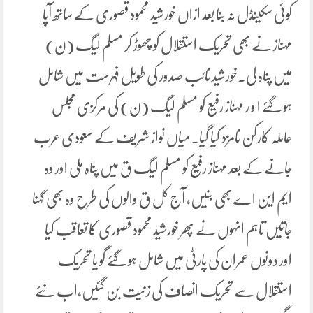
کوئی سکینڈل نہ بنا بعد ازاں خورشید محمود قصوری کے ساتھ آپا
مہناز نے بھی تحریک استقلال کو چھوڑ کر مسلم لیگ (ن)
میں پناہ لی۔خورشید نائب صدور کی طویل فہرست میں شامل
ہو گئے ا و ر مہناز رفیع کو مسلم لیگ (ن) کی مرکزی مجلس
عاملہ کارکن نامزد کیا گیا۔میاں نواز شریف کے سعودی عرب
جانے کے بعد مہناز رفیع کو مسلم لیگ ق میں پناہ ملی اور وہ
ایم این اے بھی بنیں، آج کل ق والوں کی طرح وہ بھی گہنا
جاتیں تاہم انہوں نے پھر خورشید محمود قصوری کا تعاقب کیا
اور دونوں عمران کی پارٹی میں شامل ہو گئے گو یا تحریک
استقلال سے تحریک انصاف کی زنیت بن گئیں،اب نئے