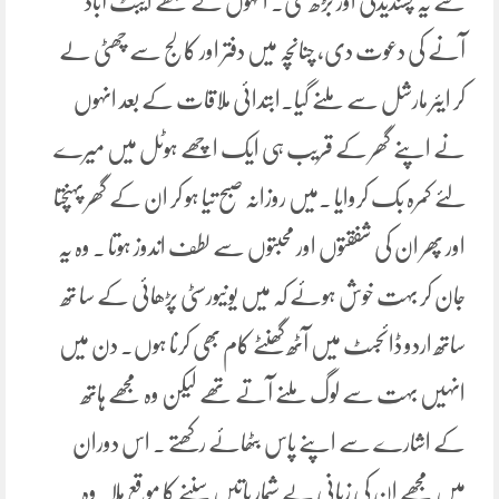
سے یہ پسندیدگی اور بڑھ گئی۔ انہوں نے مجھے ایبٹ آباد
آنے کی دعوت دی، چنانچہ میں دفتر اور کالج سے چھٹی لے
کر ایئر مارشل سے ملنے گیا۔ابتدائی ملاقات کے بعد انہوں
نے اپنے گھر کے قریب ہی ایک اچھے ہوٹل میں میرے
لئے کمرہ بک کروایا ۔میں روزانہ صبح تیا ہو کر ان کے گھر پہنچتا
اور پھر ان کی شفقتوں اور محبتوں سے لطف اندوز ہوتا ۔ وہ یہ
جان کر بہت خوش ہوئے کہ میں یونیورسٹی پڑھائی کے سا تھ
ساتھ اردو ڈائجسٹ میں آٹھ گھنٹے کام بھی کرنا ہوں۔ دن میں
انہیں بہت سے لوگ ملنے آتے تھے لیکن وہ مجھے ہاتھ
کے اشارے سے اپنے پاس بٹھائے رکھتے ۔ اس دوران
میں مجھے ان کی زبانی بے شمار باتیں سننے کا موقع ملا۔وہ