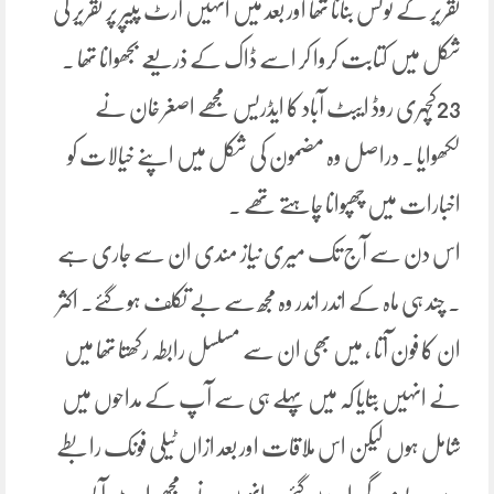
تقریر کے نوٹس بنانا تھا اور بعد میں انہیں آرٹ پیپر پر تقریر کی
شکل میں کتابت کروا کر اسے ڈاک کے ذریعے بجھوانا تھا ۔
23کچہری روڈ ایبٹ آباد کا ایڈریس مجھے اصغر خان نے
لکھوایا ۔ دراصل وہ مضمون کی شکل میں اپنے خیالات کو
اخبارات میں چھپوانا چاہتے تھے ۔
اس دن سے آج تک میری نیاز مندی ان سے جاری ہے
۔ چند ہی ماہ کے اندر اندر وہ مجھ سے بے تکلف ہو گئے۔ اکثر
ان کا فون آتا ، میں بھی ان سے مسلسل رابطہ رکھتا تھا میں
نے انہیں بتایا کہ میں پہلے ہی سے آپ کے مداحوں میں
شامل ہوں لیکن اس ملاقات اور بعد ازاں ٹیلی فونک رابطے