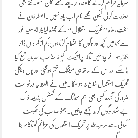
سرمایہ فراہم کرنے کا وعدہ کر چکے تھے لیکن انہو ںنے بھی
معذرت کر لی لیکن مجھے نام اب یاد نہیں۔اصغر خان نے
ہفت روزہ ’’تحریک استقلال ‘‘ کے مجوزہ ایڈیٹر ابو سعید انور
سے کہا میں کچھ اور لوگوں کا انتظام کرتا ہوں،کم از کم دس ڈائر
یکٹرز ہونے چاہئیں تا کہ پراجیکٹ کیلئے مناسب سرمایہ جمع کیا
جا سکے اور اس کے ساتھ ہی میٹنگ ختم ہو گئی اور یوں ویکلی
تحریک استقلال شائع نہ ہو سکا ۔میں نے البتہ یہ درخواست
ضرور کی آئندہ کسی بھی اہم میٹنگ کے کمنٹس بذریعہ ڈاک
بے شمار لوگوں کو نہ بھیجے جائیں۔بھٹو صاحب کی حکومت
آسانی سے ہر مرحلے پر تحریک استقلال کی عزائم کو ناکام بنا