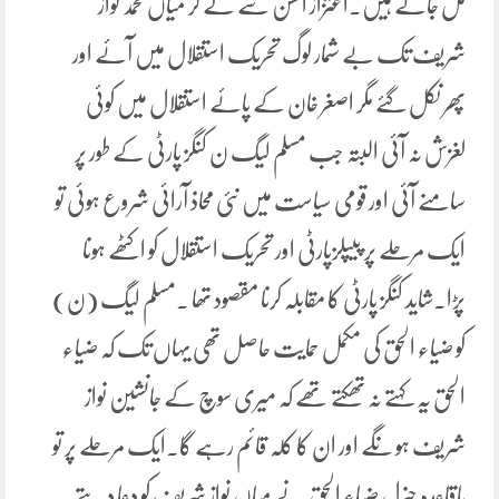
مل جاتے ہیں۔اعتزاز احسن سے لے کر میاں محمد نواز
شریف تک بے شمار لوگ تحریک استقلال میں آئے اور
پھر نکل گئے مگر اصغر خان کے پائے استقلال میں کوئی
لغزش نہ آئی البتہ جب مسلم لیگ ن کنگز پارٹی کے طور پر
سامنے آئی اور قومی سیاست میں نئی محاذ آرائی شروع ہوئی تو
ایک مرحلے پر پیپلزپارٹی اور تحریک استقلال کو اکٹھے ہونا
پڑا۔شاید کنگز پارٹی کا مقابلہ کرنا مقصود تھا ۔مسلم لیگ (ن)
کو ضیاء الحق کی مکمل حمایت حاصل تھی یہاں تک کہ ضیاء
الحق یہ کہتے نہ تھکتے تھے کہ میری سوچ کے جانشین نواز
شریف ہو نگے اور ان کا کلہ قائم رہے گا۔ایک مرحلے پر تو
باقاعدہ جنرل ضیاء الحق نے میاں نواز شریف کو دعا دیتے