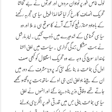
لوگ خاص طور پر نوجوان مردوں اور عورتوں نے بے تحاشا
تحریک انصاف کا رخ کر لیا تھا لہٰذا طویل سیاسی تجربہ رکھنے
کے باوجود مہناز رفیع کو آگے آنے کا موقع ہی نہ ملا اور وہ
سیاسی گمنامی کے اندھیرے میں ڈوب گئیں۔ایئر مارشل
نے بہت مشکل زندگی گزاری ۔سیاست میں اپنی انتہا
پسندانہ سوچ کی وجہ سے وہ تحریک استقلال کو کبھی صف
اول کی جماعت نہ بنا سکے حتیٰ کہ پرویز مشرف کے دور میں
ان کے بیٹے جو اپنی این جی او کے ساتھ بہت پروگیسو سمجھے
جاتے تھے وفاقی وزیر بنا دیئے گئے اور انہوں نے اپنی
سیاسی جماعت بنالی جس میں قدرتی طور پر انگریزی بولنے