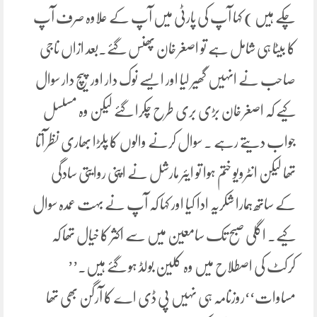
چکے ہیں ) کہا آپ کی پارٹی میں آپ کے علاوہ صرف آپ
کا بیٹا ہی شامل ہے تو اصغر خان پھنس گئے۔بعد ازاں ناجی
صاحب نے انہیں گھیر لیا اور ایسے نوک دار اور پیچ دار سوال
کیے کہ اصغر خان بڑی بری طرح چکرا گئے لیکن وہ مسلسل
جواب دیتے رہے ۔ سوال کرنے والوں کا پلڑا بھاری نظر آتا
تھا لیکن انٹرویو ختم ہوا تو ایئر مارشل نے اپنی روایتی سادگی
کے ساتھ ہمارا شکریہ ادا کیا اور کہا کہ آپ نے بہت عمدہ سوال
کیے۔ اگلی صبح تک سامعین میں سے اکثر کا خیال تھا کہ
کرکٹ کی اصطلاح میں وہ کلین بولڈ ہو گئے ہیں۔’’
مساوات‘‘روزنامہ ہی نہیں پی ڈی اے کا آرگن بھی تھا