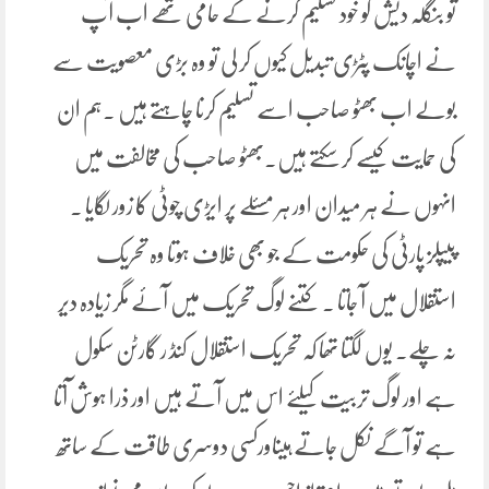
تو بنگلہ دیش کو خود تسلیم کرنے کے حامی تھے اب آپ
نے اچانک پٹڑی تبدیل کیوں کر لی تو وہ بڑی معصویت سے
بولے اب بھٹو صاحب اسے تسلیم کرنا چاہتے ہیں ۔ہم ان
کی حمایت کیسے کر سکتے ہیں۔بھٹو صاحب کی مخالفت میں
انہوں نے ہر میدان اور ہر مسئلے پر ایڑی چوٹی کا زور لگایا ۔
پیپلز پارٹی کی حکومت کے جو بھی خلاف ہوتا وہ تحریک
استقلال میں آ جاتا ۔ کتنے لوگ تحریک میں آئے مگر زیادہ دیر
نہ چلے۔ یوں لگتا تھا کہ تحریک استقلال کنڈ ر گارٹن سکول
ہے اور لوگ تربیت کیلئے اس میں آتے ہیں اور ذرا ہوش آتا
ہے تو آگے نکل جاتے ہیںاورکسی دوسری طاقت کے ساتھ