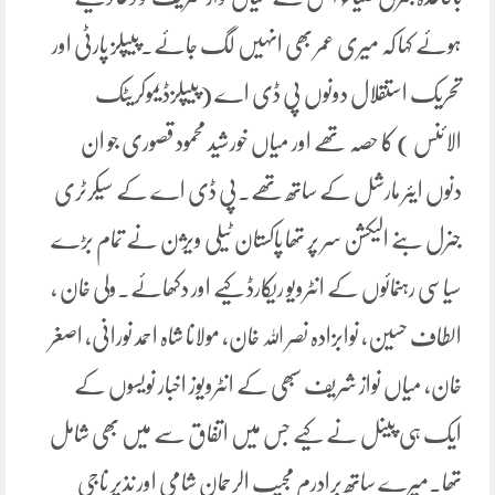
ہوئے کہا کہ میری عمر بھی انہیں لگ جائے۔پیپلز پارٹی اور
تحریک استقلال دونوں پی ڈی اے (پیپلزڈیموکریٹک
الائنس ) کا حصہ تھے اور میاں خورشید محمود قصوری جو ان
دنوں ایئر مارشل کے ساتھ تھے۔پی ڈی اے کے سیکرٹری
جنرل بنے الیکشن سر پر تھا پاکستان ٹیلی ویژن نے تمام بڑے
سیاسی رہنمائوں کے انٹرویو ریکارڈ کیے اور دکھائے۔ولی خان ،
الطاف حسین، نوابزادہ نصر اللہ خان، مولانا شاہ احمد نورانی، اصغر
خان، میاں نواز شریف سبھی کے انٹرویوز اخبار نویسوں کے
ایک ہی پینل نے کیے جس میں اتفاق سے میں بھی شامل
تھا۔میرے ساتھ برادرم مجیب الرحمان شامی اور نذیر ناجی