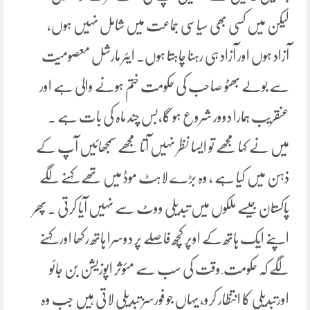
لیکن میں کسی بھی سیاسی جماعت میں شامل نہیں ہوں،
آزاد ہوں اور آزاد ہی رہنا چاہتا ہوں۔ ایئر مارشل معصومیت
سے بولے بھٹو صاحب کی حکومت ختم ہونے والی ہے اور
عنقریب ہمارا دوور شروع ہو گا،بس چند ماہ کی بات ہے ۔
میں نے کہا مجھے تو ایسا نظر نہیں آتا مجھے سمجھائیں آپ کے
ذہن میں کیا ہے ، وہ بڑے لاہٹ موڈ میں تھے کہنے لگے
پاکستان جیسے ملکوں میں تبدیلی ووٹ سے نہیں آیا کرتی ۔ پھر
اپنے ایک ہاتھ کے اوپر کچھ فاصلے پر دوسرا ہاتھ رکھا اور کہنے
لگے کہ حکومت ِ وقت کی سب سے مئوثر اپوزیشن بن جائو
اورتبدیلی کا انتظار کرو، یہاں جو فورسز تبدیلی لاتی ہیں جب وہ