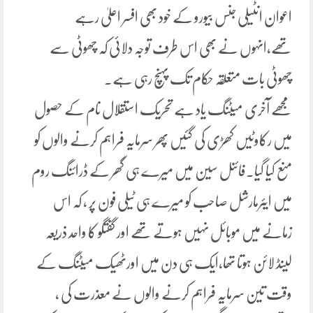
اعوان انٹیلی جنس بیورو کے خود بھی افسر اعلیٰ رہے
تھے،انہوں نے بھی اس طرف توجہ دلائی کہ چھوٹی سے
چھوٹی بات متعلقہ حکام تک پہنچ رہی ہے۔
مجھے آخری میٹنگ یاد ہے تحریک استقلال نام کے حصول
میں رکاوٹیں کھڑی کی گئیں پھر سرمایہ فراہم کرنے والوں کو
منع کیا گیا۔فائنل سین میں میرے ہی گھر کے ڈرائنگ روم
میں ایئرمارشل صاحب کو میرے ہی ٹیلی فون پر ، کہ اس
زمانے میں موبائل نہیں ہوتے تھے اور گفتگو کا واحد ذریعہ
لینڈ لائن ہوتا تھا،ایک ہی دن میں اورٹھیک میٹنگ کے
وقت تین سرمایہ فراہم کرنے والوں نے معذرت کی ،