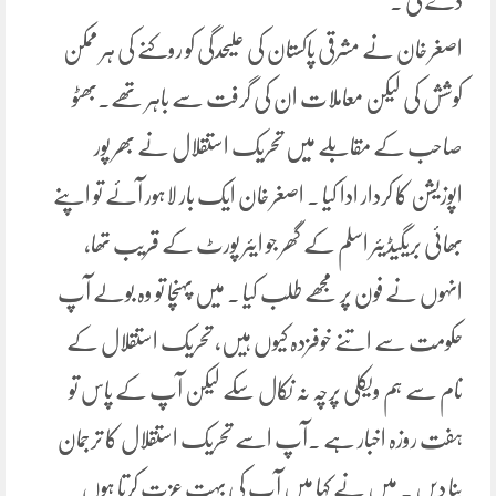
دے گی ۔
اصغر خان نے مشرقی پاکستان کی علیحدگی کو روکنے کی ہر ممکن
کوشش کی لیکن معاملات ان کی گرفت سے باہر تھے۔بھٹو
صاحب کے مقابلے میں تحریک استقلال نے بھر پور
اپوزیشن کا کردار ادا کیا ۔ اصغر خان ایک بار لاہور آئے تو اپنے
بھائی بریگیڈیئر اسلم کے گھر جو ایئر پورٹ کے قریب تھا،
انہوں نے فون پر مجھے طلب کیا ۔ میں پہنچا تو وہ بولے آپ
حکومت سے اتنے خوفزدہ کیوں ہیں، تحریک استقلال کے
نام سے ہم ویکلی پرچہ نہ نکال سکے لیکن آپ کے پاس تو
ہفت روزہ اخبار ہے ۔آپ اسے تحریک استقلال کا ترجمان
بنا دیں ۔ میں نے کہا میں آپ کی بہت عزت کرتا ہوں