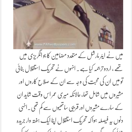
میں نے ایئر مارشل کے متعدد مضامین کا جو انگریزی میں
تھے ، اردو ترجمہ کیا ہے۔ انہوں نے تحریک استقلال بنائی
تو میں ان کی محبت کی وجہ سے ان کے صلاح کاروں اور
مشیروں میں شامل تھا، حالانکہ میری عمر اس وقت شاید ان
کے سارے مشیروں اور قریبی ساتھیوں سے کم تھی۔انہی
دنوں یہ فیصلہ ہوا کہ تحریک استقلال اپنا ایک ہفتہ وار جریدہ