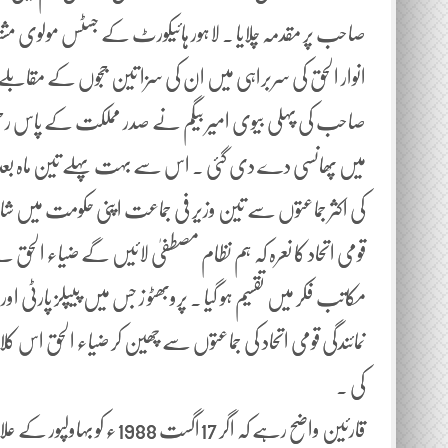
صاحب پر مقدمہ چلایا ۔ لاہور ہائیکورٹ کے جسٹس مولوی م
انوار الحق کی سربراہی میں ان کی سزا تین ججوں کے مقاب
صاحب کی پہلی بیوی امیر بیگم نے صدر مملکت کے پاس رحم کی
میں پھانسی دے دی گئی ۔ اس سے بہت پہلے تین ماہ بعد
کی اکثر جماعتوں سے تین وزیر فی جماعت اپنی حکومت میں 
قومی اتحاد کا نعرہ کہ ہم نظام مصطفیٰ لائیں گے ضیاء الحق 
مکاتب فکر میں تقسیم ہو گیا ۔ پروبھٹو ز جس میں پیپلز پار
کی ۔
قارئین واضح رہے کہ اگر 17اگ