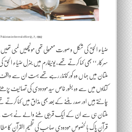
12/7/1982 President and Bill Clark meeting with President Mohammad Zia Ul Haq of Pakistan in the oval office
ضیاء الحق کی شکل و صورت معمولی تھی مونچھیں لمبی تھی
سرکار ‘‘ بھی کہا کرتے تھے، یونیفارم میں جنرل ضیاء الحق ک
ملتان میں جہا ں وہ کور کمانڈر رہے تھے بہت ان سے واقف ت
کتابوں میں سے وہ بطور خاص سید مودودی کی تصانیف پڑھتے تھے
چاٹتے ہیں اور صدر بننے کے بعد بھی مذاق میں کہا کرتے تھے 
ملتان ہی سے ان کے ایک قریبی ملنے والے نے بہت پہلے مجھے
قرآن پاک بالخصوص مودودی صاحب کی تفہیم القرآن کا مط