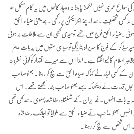
سوانح عمری نہیں لکھنا چاہتا نہ دوچار کالموں میں یہ کام مکمل ہو
ی نہ کسی شخصیت سے اپنے انٹرایکشن پر رکھی ہے یعنی ضیاء الحق
یت ہوئی۔ضیاء الحق فوج میں تھے تومیری کبھی ان سے ملاقات نہ ہوئی
یڈ کر کے فوج کا سربراہ بنا یاگیا تو سیاسی حلقوں میں یہ بات عام
بظاہر اسلام کا لیوا لگتا ہے۔ لہٰذا اس سے میرے اقتدار کو کوئی خطرہ نہ
سے ان کے کسی لیڈر نے کہا کہ ضیاء الحق سے بچ کر رہنا ۔ بھٹو صاحب
‘ یوں قدرت نے دیکھا کہ جسے بھٹو صاحب بندر سمجھتے تھے۔ اس
کہ یہ بات انہوں نے ایران کے شہنشاہ رضا شاہ پہلوی سے کہی تھی
 انہیں بھٹو صاحب نے ضیاء الحق سے ملوایا تو اچانک رضا شاہ
ہ اس شخص سے بچ کر رہنا ۔