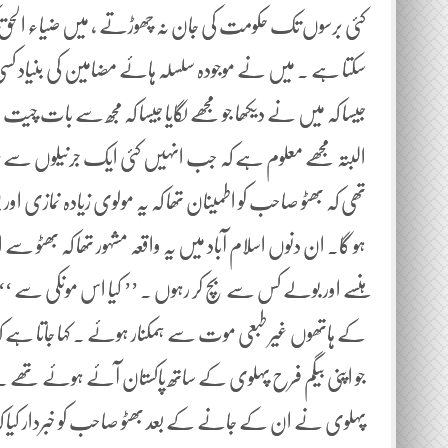
کئی برسوں تک حکومت کی جان نہ چھوڑتے ، میں ضیاء الحق کی 
سکتا ہے ۔ میں نے موجودہ سلسلہ ہائے مضامین کی بنیاد کس
جیسا کہ میں نے دیکھا جو مجھے لگایا جیسا کہ مجھ سے بات چ
البتہ مجھے معلوم ہے کہ جب انہیں کئی ایک جرنیلوں سے سپر س
تھی کہ بھٹو صاحب کو اطمینان تھا کہ یہ مولوی زیادہ نمازی اور 
ہو گا۔ ان دنوں اسلام آباد میں یہ واقعہ مشہور تھا کہ بھٹو 
ہنسے اور بولے کس سے بچ کر رہوں ۔ ’’ کیا اس مونکی سے ‘
کے ہاتھوں غیر طبعی موت سے ہمکنار ہوئے ۔ کہا جاتا ہے 
جو اپنی بیگم فرح پہلوی کے ساتھ پاکستان آئے ہوئے تھے ۔
پہلوی نے ان کے جانے کے بعد بھٹو صاحب کو خبردار کیا ک