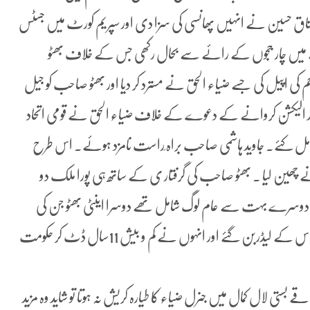
شتاق حسین نے انہیں پھانسی کی سزا دی اور سپریم کورٹ میں جسٹس
لے میں چار ججوں کے رائے سے بحال رکھی جس کے خلاف بھٹو
 اپیل کی جسے ضیاء الحق نے مسترد کر دیا اور بھٹو صاحب کو جیل
 الیکشن کروانے کے دعوے کے خلاف ضیاء الحق نے قومی اتحاد
شامل کئے۔ جاوید ہاشمی صاحب براہ ِراست نامزد ہوئے۔ اس طرح
نے چھین لیا ۔ بھٹو صاحب کی گرفتار ی کے ساتھ ہی پورا ملک دو
ٹی اور دوسرے بہت سے عام لوگ شامل تھے دوسرا اینٹی بھٹو جن کی
نمائندگی قومی اتحاد کی جماعتوں سے چھین کر ضیاء الحق اس کلاس کے لیڈربن گئے اور انہوں نے کم و بیش 11سال ڈٹ کر حکومت
ست 1988ء کو بہاولپور کے علاقے بستی لال کمال میں جنرل ضیاء کا طیارہ کریش نہ ہوتا تو شاید وہ مزید