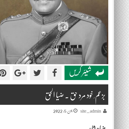
شیئر کریں
بزعم ِ خود مرد حق ۔ ضیا الحق
جون 5, 2022
site_admin
ضیاء شاہد