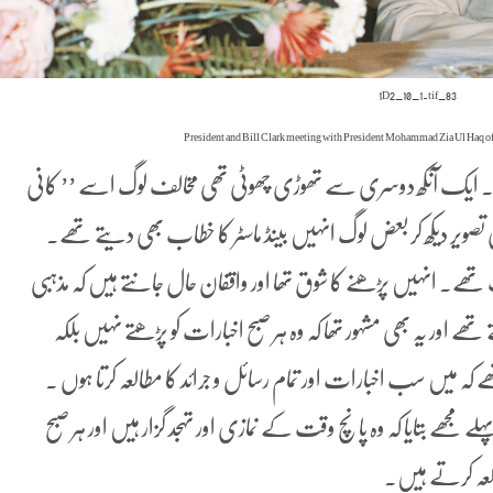
83_1D2_10_1.tif
ں۔ ایک آنکھ دوسری سے تھوڑی چھوٹی تھی مخالف لوگ اسے ’’ کانی
ی تصویر دیکھ کر بعض لوگ انہیں بینڈ ماسٹر کا خطاب بھی دیتے تھے۔
ھے۔ انہیں پڑھنے کا شوق تھا اور واقفان حال جانتے ہیں کہ مذہبی
 اور یہ بھی مشہور تھا کہ وہ ہر صبح اخبارات کو پڑھتے نہیں بلکہ
کہ میں سب اخبارات اور تمام رسائل و جرائد کا مطالعہ کرتا ہوں ۔
 بتایا کہ وہ پانچ وقت کے نمازی اور تہجد گزار ہیں اور ہر صبح
العہ کرتے ہیں۔