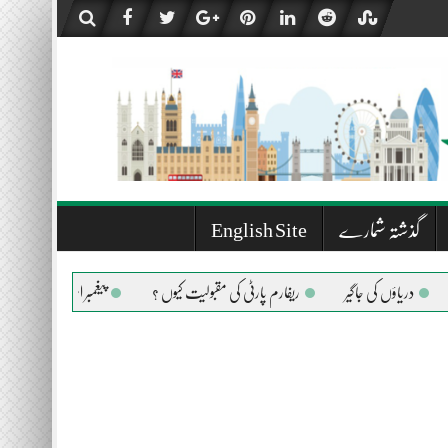
گذشتہ شمارے
English Site
ی جاگیر
ریفارم پارٹی کی مقبولیت کیوں ؟
پیغمبر اسلام صلی اللہ علیہ وسلم کی حی