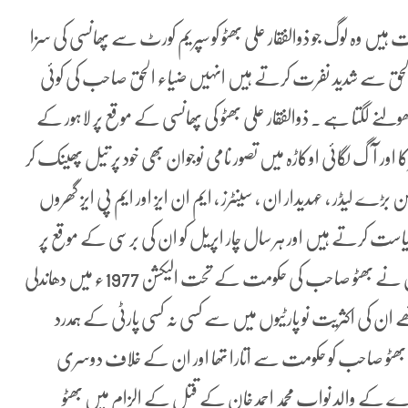
ت ہیں وہ لوگ جو ذوالفقار علی بھٹو کو سپریم کورٹ سے پھانسی کی سزا
ء الحق سے شدید نفرت کرتے ہیں انہیں ضیاء الحق صاحب کی کوئی
ولنے لگتا ہے ۔ ذوالفقار علی بھٹو کی پھانسی کے موقع پر لاہور کے
اور آگ لگائی اوکاڑہ میں تصور نامی نوجوان بھی خود پر تیل پھینک کر
ے لیڈر ، عہدیدار ان ، سینٹرز ، ایم ان ایز اور ایم پی ایز گھروں
است کرتے ہیں اور ہر سال چار اپریل کو ان کی برسی کے موقع پر
نوڈیرو ضلع لاڑکانہ ضرور جاتے ہیں ، دوسری طرف جن لوگوں نے بھٹو صاحب کی حکومت کے تحت الیکشن 1977ء میں دھاندلی
ن کی اکثریت نو پارٹیوں میں سے کسی نہ کسی پارٹی کے ہمدرد
نے بھٹو صاحب کو حکومت سے اتارا تھا اور ان کے خلاف دوسری
اے کے والد نواب محمد احمد خان کے قتل کے الزام میں بھٹو