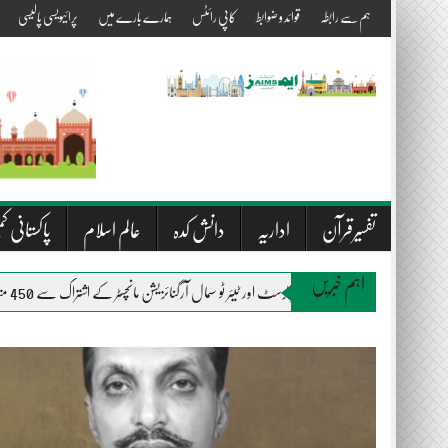
Skip
ہم سے رابطہ
قوائد و ضوابط
کاپی رائٹس
ہمارے بارے میں
پرائیویسی پالیسی
to
content
تفسیرقرآن
اداریہ
دانش کدہ
عالم اسلام
پاکستانی کم
اہم خبریں
المصطفیٰ ویلفیئر ٹرسٹ اور ٹیئر ٹو سمال آرگنائزیشن مانچسٹر کے اشتراک سے 450 متاثرین سیلاب میں راشن اور بستروں کی تقسیم