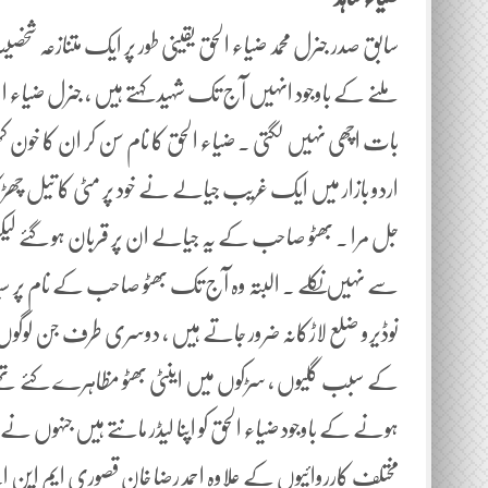
سابق صدر جنرل محمد ضیاء الحق یقینی طور پر ایک متنازعہ شخصی
ملنے کے باوجود انہیں آج تک شہید کہتے ہیں ، جنرل ضیا
بات اچھی نہیں لگتی ۔ ضیاء الحق کا نام سن کر ان کا خون کھ
اردو بازار میں ایک غریب جیالے نے خود پر مٹی کا تیل چھڑکا 
جل مرا ۔ بھٹو صاحب کے یہ جیالے ان پر قربان ہو گئے لیکن بڑ
سے نہیں نکلے ۔ البتہ وہ آج تک بھٹو صاحب کے نام پر سی
کے سبب گلیوں ، سڑکوں میں اینٹی بھٹو مظاہرے کئے تھے ا
ہونے کے باوجود ضیاء الحق کو اپنا لیڈر مانتے ہیں جنہوں 
مختلف کارروائیوں کے علاوہ احمد رضا خان قصوری ایم این 