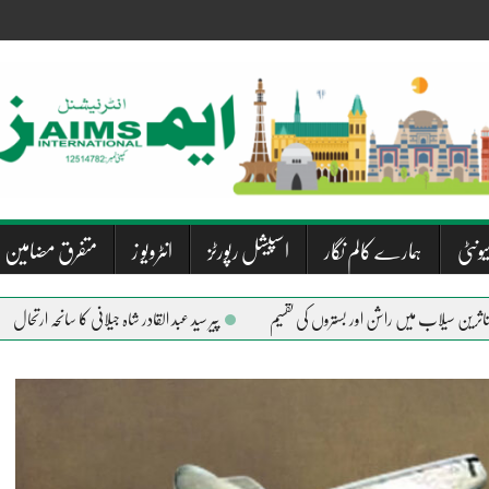
یونٹی
ہمارے کالم نگار
اسپیشل رپورٹز
انٹرویو ز
متفرق مضامین
پیر سید عبد القادر شاہ جیلانی کا سانحہ ارتحال
دریاؤں ک