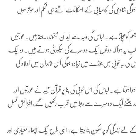
 ہوگی شادی کی کامیابی کے امکانات اتنے ہی محکم اور مؤثر ہوں
 کو بچاتا ہے ۔ لباس کی وجہ سے ابدان محفوظ رہتے ہیں۔ عورتیں
مطلب یہ ہوا کہ دونوں ایک دوسرے کی سیکورٹی ہوتے ہیں۔ وہ ایک
کی یہ خوبی جس جوڑے میں زیادہ ہوگی اُس خاندان میں اولاد کی
 ہوتا ہے۔ لباس کی اس خوبی کی بنا پر قرآن مجید نے عورتوں اور
خاوند جتنے ایک دوسرے سے ربط میں قرب رکھیں گے، افزائش نسل
لئے زندگی کو پر سکون بنا دیتا ہے، اسی طرح ایک اچھا ، معیاری اور