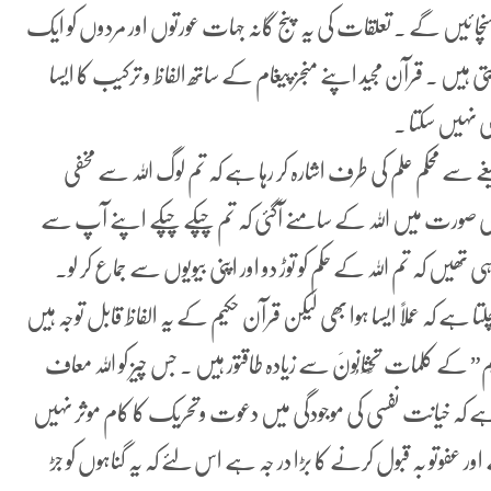
نچا ئیں گے ۔ تعلقات کی یہ پنج گانہ جہات عورتوں اور مردوں کو ایک
ہیں ۔ قرآن مجید اپنے منجز پیغام کے ساتھ الفاظ و ترکیب کا ایسا
ھی نہیں سکتا ۔
یغے سے محکم علم کی طرف اشارہ کر رہا ہے کہ تم لوگ اللہ سے مخفی
 کی صورت میں اللہ کے سامنے آگئی کہ تم چپکے چپکے اپنے آپ سے
یں کہ تم اللہ کے حکم کو توڑ دو اور اپنی بیویوں سے جماع کر لو۔
 کہ عملاً ایسا ہوا بھی لیکن قرآن حکیم کے یہ الفاظ قابل توجہ ہیں
” کے کلمات تَخْتَانُونَ سے زیادہ طاقتور ہیں ۔ جس چیز کو اللہ معاف
 کہ خیانت نفسی کی موجودگی میں دعوت وتحریک کا کام موثر نہیں
اور عفوتو بہ قبول کرنے کا بڑا در جہ ہے اس لئے کہ یہ گناہوں کو جڑ