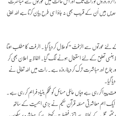
ورا کرو روزوں کو رات تک اور اس حالت میں عورتوں سے مباشرت
 حدیں ہیں اُن کے قریب بھی نہ جاؤ اسی طرح بیان کرتا ہے اللہ اپنی
ے عورتوں سے الرَّفتُ ” کو حلال کر دیا گیا ۔ الرفت کا مطلب ہوتا
جنسی تعلق کے لئے استعمال ہونے لگ گیا۔ الفاظ یہ اعلان بھی کر
 جماع اور مباشرت ترک کر دینا روزہ ہے۔ رات میں اللہ تعالیٰ نے
ا گیا۔
ت پیدا کر رہی ہے وہاں عائلی مسائل کو محکم بنیاد فراہم کر رہی ہے۔
لیکن ایک اہم معاشرتی مسئلہ قرآن حکیم نے بڑی اہمیت کے ساتھ
اورنتیجہ عمل کے لحاظ سے اتنی فضیلت رکھتا ہے کہ معاشرہ پر سکون ،