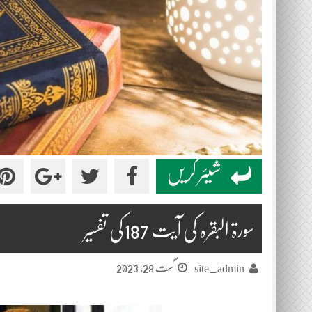
شیئر کریں
سورۃ البقرہ کی آیت 187کی تفسیر
اگست 29, 2023
site_admin