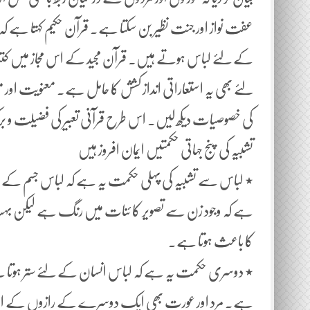
عفت نواز اور جنت نظیر بن سکتا ہے۔ قرآن حکیم کہتا ہے ک
کے لئے لباس ہوتے ہیں۔ قرآن مجید کے اس مجاز میں کتن
لئے بھی یہ استعاراتی انداز کشش کا حامل ہے۔ معنویت ا
کی خصوصیات دیکھ لیں۔ اس طرح قرآنی تعبیر کی فضیلت و برک
تشبیہ کی پنج جہاتی حکمتیں ایمان افروز ہیں
٭ لباس سے تشبیہ کی پہلی حکمت یہ ہے کہ لباس جسم کے ل
ہے کہ وجود زن سے تصویر کا ئنات میں رنگ ہے لیکن بہت 
کا باعث ہوتا ہے۔
٭ دوسری حکمت یہ ہے کہ لباس انسان کے لئے ستر ہوتا ہ
ہے۔ مرد اور عورت بھی ایک دوسرے کے رازوں کے امین