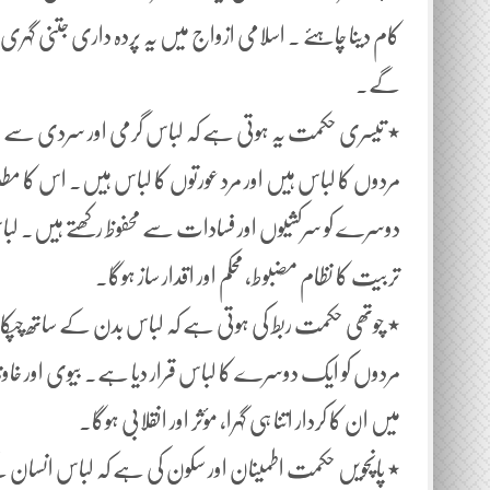
کام دینا چاہئے ۔ اسلامی ازواج میں یہ پردہ داری جتنی گہری
گے۔
٭ تیسری حکمت یہ ہوتی ہے کہ لباس گرمی اور سردی سے جسم
مردوں کا لباس ہیں اور مرد عورتوں کا لباس ہیں۔ اس کا 
دوسرے کو سرکشیوں اور فسادات سے محفوظ رکھتے ہیں۔ لباس 
تربیت کا نظام مضبوط، محکم اور اقدار ساز ہوگا۔
٭ چوتھی حکمت ربط کی ہوتی ہے کہ لباس بدن کے ساتھ چپکا ہوا
مردوں کو ایک دوسرے کا لباس قرار دیا ہے۔ بیوی اور 
میں ان کا کردار اتنا ہی گہرا، مؤثر اور انقلابی ہوگا۔
٭ پانچویں حکمت اطمینان اور سکون کی ہے کہ لباس انسان کے 