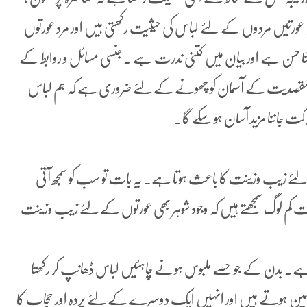
ہ عورتیں مردوں کے لئے لباس کی حیثیت رکھتی ہیں اور مرد عورتوں
ا حسن ہے اور بیان میں کتنی ندرت ہے ۔ جنسی مسائل و روابط کے
ور مقصدیت کے آسمان کو چھونے کے لئے ضروری ہے کہ ہم لباس
ت جاننا مزید آسان ہو سکے گا۔
ئے زیب وزینت کا باعث ہوتا ہے۔ یہ بات تو سب کو سمجھ آتی
کم لوگ سمجھتے ہیں کہ وجود شوہر بھی عورتوں کے لئے زیب وزینت
ے۔ بدن کے جو حصے ملبوس ہونے چاہئیں لباس ڈھانپ کر رکھتا
 ہوتے ہیں اور انہیں ایک دوسرے کے لئے پردہ اور حجاب کا