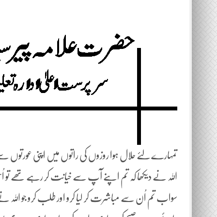
تمہارے لئے حلال ہوا روزوں کی راتوں میں اپنی عورتوں سے
اللہ نے دیکھا کہ تم اپنے آپ سے خیانت کر رہے تھے تو اُس ن
سواب تم اُن سے مباشرت کر لیا کرو اور طلب کرو جو اللہ نے تمہ