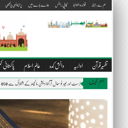
Skip
ہم سے رابطہ
قوائد و ضوابط
کاپی رائٹس
ہمارے بارے میں
پرائیویسی پالیسی
to
content
تفسیرقرآن
اداریہ
دانش کدہ
عالم اسلام
پاکستانی کم
اہم خبریں
المصطفیٰ ویلفیئر ٹرسٹ اور ٹیئر ٹو سمال آرگنائزیشن مانچسٹر کے اشتراک سے 450 متاثرین سیلاب میں راشن اور بستروں کی تقسیم