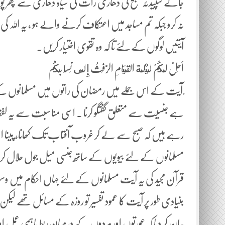
جائے سپیدئہ صبح کی دھاری رات کی سیاہ دھاری سے پھر پ
نہ کرو جبکہ تم مساجد میں اعتکاف کرنے والے ہو ، یہ اللہ کی
آیتیں لوگوں کے لئے تا کہ وہ تقوی اختیار کریں۔
أحِلَّ لَكُمْ لَيْلَةَ القِيَامِ الرَّفَثُ إِلَى نِسَا بِكُم
ْ آیت کے اس جملے میں رمضان کی راتوں میں مسلمانوں کے لئ
ہے جنسیت سے متعلق گفتگو کرنا ۔ اسی مناسبت سے یہ لفظ 
رہے ہیں کہ صبح سے لے کر غروب آفتاب تک کھانا، پینا اور
مسلمانوں کے لئے بیویوں کے ساتھ جنسی میل جول حلال کر دی
قرآن مجید کی یہ آیت مسلمانوں کے لئے جہاں احکام میں وسع
بنیادی طور پر آیت کا عمود تفسیر تو روزہ کے مسائل تھے 
بیان کر دیا کہ عورتوں اور مردوں کے درمیان ربط باہمی عمل 