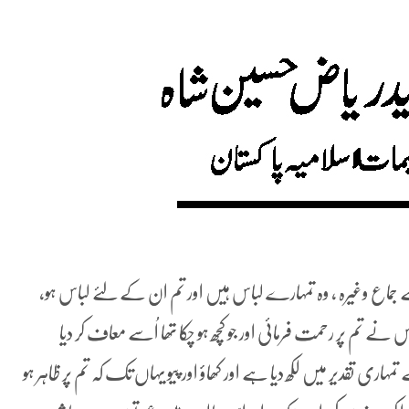
 جماع وغیرہ ، وہ تمہارے لباس ہیں اور تم ان کے لئے لباس ہو،
ے تم پر رحمت فرمائی اور جو کچھ ہو چکا تھا اُسے معاف کر دیا
اری تقدیر میں لکھ دیا ہے اور کھاؤ اور پیو یہاں تک کہ تم پر ظاہر ہو