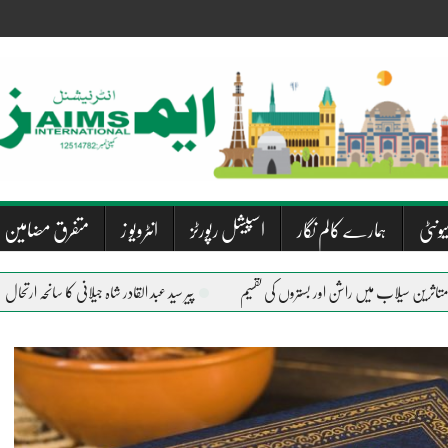
یونٹی
ہمارے کالم نگار
اسپیشل رپورٹز
انٹرویو ز
متفرق مضامین
پیر سید عبد القادر شاہ جیلانی کا سانحہ ارتحال
دریاو