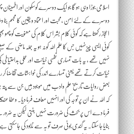
اسلامی جوڑا وہی ہو گا جو ایک دوسرے کوسکون اور اطمینان پہ
دوسرے کے لئے امن ،محبت اور اعتماد و یقین کا مجسم بنا دیتی 
اعجاز رکھتا ہے کہ کوئی کلام بشر اس کلام کی معنویت کو چھو ب
کوئی ایسی چیز نہیں جس کا علم اللہ کونہ ہو یہ جملہ ماضی کے ص
نہیں تھے ، یہ بات تمہاری نفسی خیانت اور عملی بداحتیاطی
خیانت کرتے تھے یعنی تمہارے اندر کی خواہشات تقاضا کر رہی تھ
بعض روایات تاریخ علم وادب میں موجود ہیں جن سے پتہ چلتا ہے
کہ اللہ نے ان پر توجہ کی اور انہیں معاف فرما دیا۔ وعفا عنكم
فرما دے اس پر بحث کی ضرورت نہیں بنتی لیکن یہ ضرور ہے
بنایا جا سکتا۔ یہ گندی بوٹی صرف تو بہ سے نابود کی جاسکتی ہے 