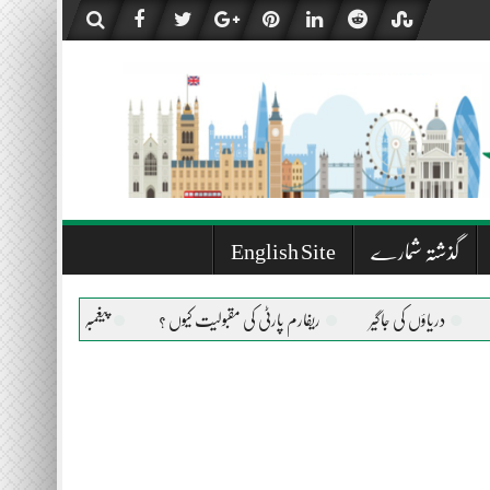
گذشتہ شمارے
English Site
ٔں کی جاگیر
ریفارم پارٹی کی مقبولیت کیوں ؟
پیغمبر اسلام صلی اللہ علیہ وسلم کی