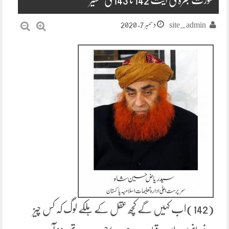
دسمبر 7, 2020
site_admin
(142)اب کہیں گے کچھ عقل کے ہلکے لوگ کہ کس چیز