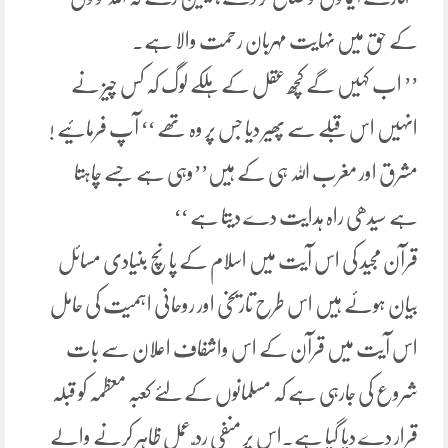
کے حق میں نہایت مہربان رحمت والا ہے۔
’’ اب کہیں گے کچھ عقل کے ہلکے لوگ کہ کس چیز نے
انہیں اس قبلے سے پھیر دیا جس پر وہ تھے ‘‘ آپ فرمائیے !
مشرق اور مغرب اللہ ہی کے ہیں’’وہی ہے جسے چاہتا
ہے سیدھی راہ ہدایت دے دیتا ہے ‘‘
قرآن مجید کی اس آیت میں اسلام کے پانچ بنیادی مسائل
بیان ہوئے ہیں اس طرح تاریخی اور روحانی اہمیت کی حامل
اس آیت میں قرآن کے اس واشفاف اعلان سے بات
شروع کی جارہی ہے کہ مسلمانوں کے لئے کعبہ معظمہ کو قبلہ
قرار دے دیا گیا ہے۔اس پر منفی رد ّ عمل ظاہر کرنے والے