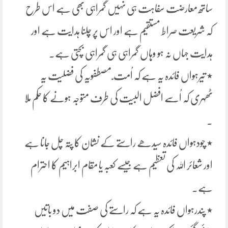
ساتھ معارضت سفاہت ہی نہیں گمراہی بھی ہے اس طرح
کہ شریعت صراط مستقیم ہے اور اس پر چلنا ہدایت ہے اور
ہدایت جہاں نہ ہو وہاں گمراہی ہی گمراہی بچتی ہے۔
٭ تیرہواں فائدہ یہ ہے کہ اُمت ّ مصطفویہ کی فضلیت یہ
ٹھہری کہ اُسے افضل البیت کی طرف متوجہ ہونے کا حکم ملا
۔
٭ چودہواں فائدہ سیدھے راستے کے نشان کا پتہ چل جانا ہے
اور شعائر اللہ کی تعظیم ہے جیسے کعبہ یا مقام ابراہیم کا احترام
ہے۔
٭ پندرہواں فائدہ یہ ہے کہ راستے کی صفت میں دو باتیں