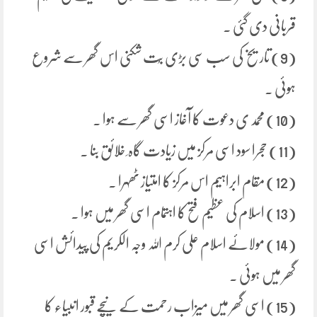
قربانی دی گئی ۔
(9) تاریخ کی سب سی بڑی بُت شکنی اس گھر سے شروع
ہوئی ۔
(10) محمد ی دعوت کا آغاز اسی گھر سے ہوا ۔
(11) حجرا سود اسی مرکز میں زیادت گاہ ِ خلائق بنا ۔
(12) مقام ابراہیم اس مرکز کا امتیاز ٹھہرا ۔
(13) اسلام کی عظیم فتح کا اہتمام اسی گھر میں ہوا ۔
(14) مولائے اسلام علی کرم اللہ وجہ الکریم کی پیدائش اسی
گھر میں ہوئی ۔
(15) اسی گھر میں میزاب رحمت کے نیچے قبور انبیاء کا