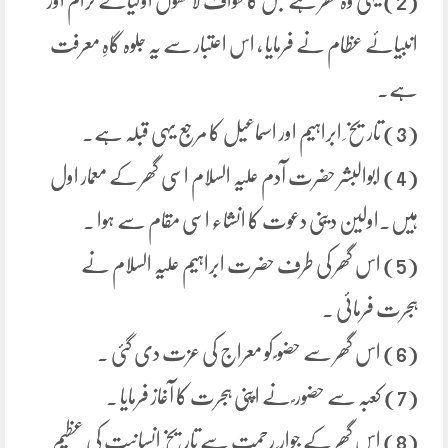
(2) یہی وہ گھر ہے جس کا طواف لاکھوں اولیائے کرام اور
انبیائے عظام نے فرمایا ، اس اعتبار سے یہ جلوہ گاہِ معرفت
ہے۔
(3) تاریخ ِ ابراہیم اور اسماعیل کا مرجع یہی قبلہ ہے۔
(4) ابوالبشر حضرت آدم علیہ السلام اسی گھر کے معمار اول
ہیں۔اولین دینی دعوت کا انشاء اسی مقام سے ہوا ۔
(5) اس گھر کی طرف حضرت ابراہیم علیہ السلام نے
ہجرت فرمائی ۔
(6) اس گھر سے حضو ؐ کو معراج کی عزت دی گئی ۔
(7) کعبہ سے حضور ؐ نے اپنی ہجرت کا آغاز فرمایا ۔
(8) اس گھر کے جوار ِ رحمت سے تاریخ انسانیت کی عظیم