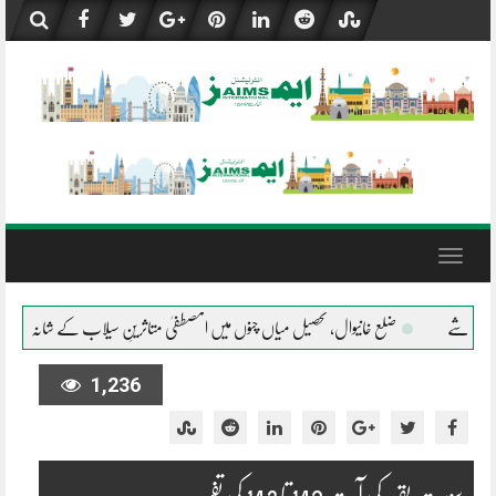
Skip
to
content
Toggle
navigation
تحصیل میاں چنوں میں المصطفیٰ متاثرینِ سیلاب کے شانہ بشانہ
جلال پور پیروالا المصطفی
1,236
سورت بقرہ کی آیت 142 تا 143 کی تفسیر