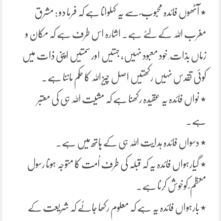
٭ آٹھوں فائدہ محبوب ؐ سے یہ کہلوانا ہے کہ فرما دو : مشرق
مغرب اللہ کے لئے ہے۔ اشارہ اس طرف ہے کہ مکان و
زماں بذات ِ خود معبود نہیں، جہتیں اور سمتیں اپنی ذات میں
کوئی تقدس نہیں رکھتیں اصل چیز اللہ کا حکم ماننا ہے۔
٭ نواں فائدہ یہ عقیدہ رکھنا ہے کہ مشیت اللہ ہی کی معتبر
ہے۔
٭ دسواں فائدہ ہدایت اللہ ہی کے ہاتھ میں ہے۔
٭ گیارہواں فائدہ یہ کہ قبلہ کی طرف اُمت کا متوجہ ہونا رسول
معظم ؐ کوخوش کرنا ہے۔
٭ بارہواں فائدہ یہ ہے کہ معلوم رکھا جائے کہ شریعت کے