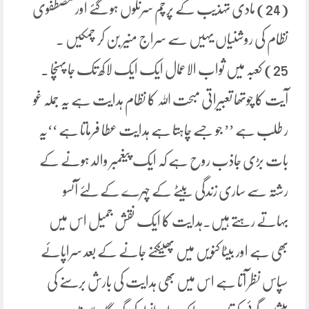
(24) مادی تہذیب کے پرچم سرنگوں ہو گئے اور مصطفوی
نظام کی روشنیاں یہیں سے سراج منیر بن کر چمکیں ۔
25) کعبہ میں ثواب الاعمال ایک ایک لاکھ تک جا پہنچا ۔
آیت کا چوتھا تعبیراتی مبحت اللہ کا نظام ہدایت ہے یہ جملہ غو
ر طلب ہے ’’ جو جسے چاہتا ہے ہدایت عطا فرماتا ہے ‘‘یہ
بات بڑی جاذب روح ہے کہ ایک پیغمبر والد ہونے کے
رشتہ سے ساری زندگی بیٹے کے چہرے کے لئے آنسو
بہاتے رہتے ہیں۔ہدایت کا ایک نقش جمیل اس میں
بھی ہے اور بیٹا کنویں میں پھینکنے جانے کے بعد سراپائے
سپاس نظر آتا ہے اس میں بھی ہدایت کی بارش برسنے کی