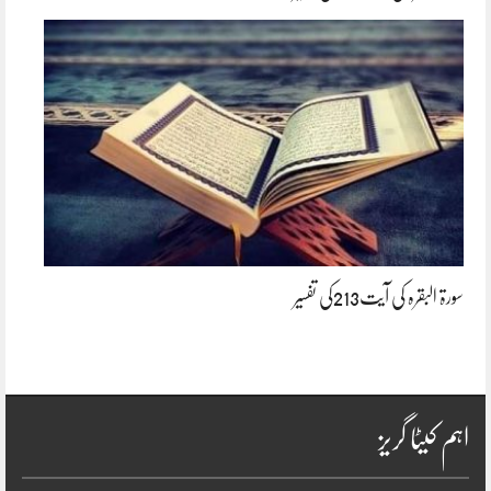
سورۃ البقرہ کی آیت213کی تفسیر
اہم کیٹا گریز