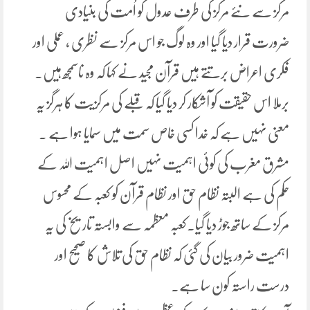
مرکز سے نئے مرکز کی طرف عدول کو اُمت کی بنیادی
ضرورت قرار دیا گیا اور وہ لوگ جو اس مرکز سے نظری ، عملی اور
فکری اعراض برتتے ہیں قرآن مجید نے کہا کہ وہ ناسمجھ ہیں۔
برملا اس حقیقت کو آشکار کر دیا گیا کہ قبلے کی مرکزیت کا ہرگز یہ
معنی نہیں ہے کہ خدا کسی خاص سمت میں سمایا ہوا ہے ۔
مشرق مغرب کی کوئی اہمیت نہیں اصل اہمیت اللہ کے
حکم کی ہے البتہ نظام حق اور نظام قرآن کو کعبہ کے محسوس
مرکز کے ساتھ جوڑ دیا گیا۔کعبہ معظمہ سے وابستہ تاریخ کی یہ
اہمیت ضرور بیان کی گئی کہ نظام حق کی تلاش کا صحیح اور
درست راستہ کون سا ہے۔