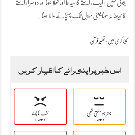
بتائی گئیں : ایک راستے کا سیدھا اور کھلا ہونا اور دوسرا راستے
کا ٹیڑھا نہ ہونا یعنی منزل تک پہنچانے والا ہونا ۔
کیٹاگری میں :
تفسیرقرآن
اس خبر پر اپنی رائے کا اظہار کریں
بہتر ہو سکتی تھی
سخت نا پسند
0 Votes
0 Votes