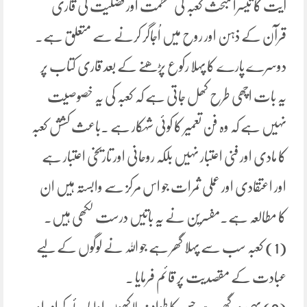
آیت کا تیسرا مبحث کعبہ کی عظمت اور فضلیت کی قاری
قرآن کے ذہن اور روح میں اُجاگر کرنے سے متعلق ہے۔
دوسرے پارے کا پہلا رکوع پڑھنے کے بعد قاری کتاب پر
یہ بات اچھی طرح کھل جاتی ہے کہ کعبہ کی یہ خصوصیت
نہیں ہے کہ وہ فن تعمیر کا کوئی شہکار ہے ۔باعث کشش کعبہ
کا مادی اور فنی اعتبار نہیں بلکہ روحانی اور تاریخی اعتبار ہے
اور اعتقادی اور عملی ثمرات جو اس مرکز سے وابستہ ہیں ان
کا مطالعہ ہے۔مفسرین نے یہ باتیں درست لکھی ہیں۔
(1) کعبہ سب سے پہلا گھر ہے جو اللہ نے لوگوں کے لیے
عبادت کے مقصدیت پر قائم فرمایا ۔