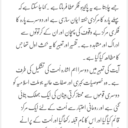
جسے چاہتا ہے یہ پاکیزہ فکرعطا فرماتا ہے ۔کہا جا سکتا ہے کہ
پہلے پارہ کا مرکزی نکتہ ایمان سازی ہے اور دوسرے پارہ کا
فکری مرکز بے وقوف کی پہچان اور ان کے کرتوتوں سے
ادراک اور مشاہد ہ ہے۔تفسیر اور تعبیر کا یہ بحث اول تھا جس
کا مطالعہ کیا گیا ہے۔
آیت کی تعبیر میں دوسرا اہم اشارہ اُمت کی تشکیل کی طرف
ہے۔وہ خصوصیات کبرٰی اور صفات عالیہ جو ملت اسلامیہ کو
دوسری قوموں سے ممتاز کرتی ہیںان کی ایک جھلک بتائی
گئی ہے اور روحانی اعتبار سے اُمت کے لئے ایک مرکز
قائم کیا گیا اور اس کا نام قبلہ رکھا گیا اور اُمت کے پرانے