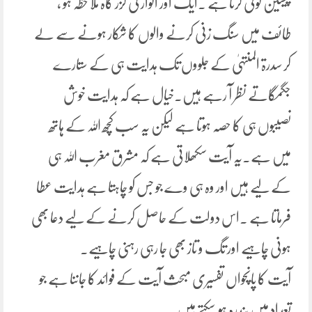
پیشین گوئی کرتا ہے ۔ایک اور انوار کی گزر گاہ ملا حظہ ہو ،
طائف میں سنگ زنی کرنے والوں کا شکار ہونے سے لے
کر سدرۃ المنتہیٰ کے جلووں تک ہدایت ہی کے ستارے
جگمگاتے نظر آ رہے ہیں۔خیال ہے کہ ہدایت خوش
نصیبوں ہی کا حصہ ہوتا ہے لیکن یہ سب کچھ اللہ کے ہاتھ
میں ہے۔یہ آیت سکھلاتی ہے کہ مشرق مغرب اللہ ہی
کے لیے ہیں اور وہ ہی وے جو جس کو چاہتا ہے ہدایت عطا
فرماتا ہے ۔اس دولت کے حاصل کرنے کے لیے دعا بھی
ہونی چاہیے اور تگ و تاز بھی جا رہی رہنی چاہیے۔
آیت کا پانچواں تفسیری مبحث آیت کے فوائد کا جاننا ہے جو
تعداد میں پندرہ ہو سکتے ہیں۔