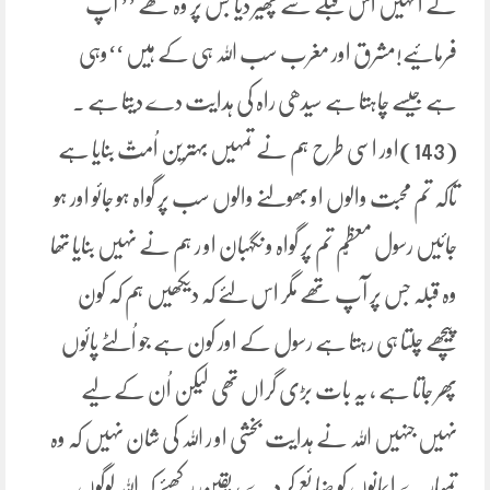
نے انہیں اس قبلے سے پھیر دیا جس پر وہ تھے ’’ آپ
فرمائیے!مشرق اور مغرب سب اللہ ہی کے ہیں ‘‘وہی
ہے جیسے چاہتا ہے سیدھی راہ کی ہدایت دے دیتا ہے ۔
(143)اور اسی طرح ہم نے تمہیں بہترین اُمتّ بنایا ہے
تاکہ تم محبت والوں او بھولنے والوں سب پر گواہ ہو جائو اور ہو
جائیں رسول معظّم تم پر گواہ و نگہبان او ر ہم نے نہیں بنایا تھا
وہ قبلہ جس پر آپ تھے مگر اس لئے کہ دیکھیں ہم کہ کون
پیچھے چلتا ہی رہتا ہے رسول کے اور کون ہے جو اُلٹے پائوں
پھر جاتا ہے ، یہ بات بڑی گراں تھی لیکن اُن کے لیے
نہیں جنہیں اللہ نے ہدایت بخشی او ر اللہ کی شان نہیں کہ وہ
تمہارے ایمانوں کو ضائع کر دے ، یقین رکھئے کہ اللہ لوگوں