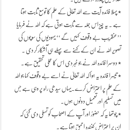
٭ پہلا فائدہ آیت سے اللہ تعالیٰ کے علم کا توسع ثابت ہوتا
ہے ۔ یہ چیز اس جملہ سے ثابت ہوتی ہے کہ اللہ نے فرمایا
’’عنقریب بے وقوف کہیں گے ‘‘ یہودیوں کی سوچوں کی
تصویر اللہ نے ان کے کہنے سے پہلے ہی آشکار کر دی ۔
٭ دوسرا فائدہ اللہ نے جو خبر دی اس کا عملی تحقیق ہے۔
٭ تیسرا فائدہ یہ ہوا کہ اللہ تعالیٰ نے اسے بے وقوف کہا جو اللہ
کے علم پر اعتراض کرے۔یہاں سیدھی راہ پر وہی ہے جس
میں تسلیم اور تعمیل دونوں ہوں۔
٭ چوتھا یہ کہ حضورؐ اور آپ کے اصحاب کو تسلی دی گئی کہ
ان پر اعتراض کنندہ احمق ہوتا ہے۔