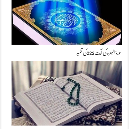
سورۃ البقرہ کی آیت222کی تفسیر