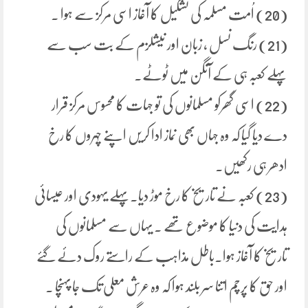
(20) اُمت مسلمہ کی تشکیل کا آغاز اسی مرکز سے ہوا ۔
(21) رنگ نسل ، زبان اور نیشلزم کے بت سب سے
پہلے کعبہ ہی کے آنگن میں ٹوٹے۔
(22) اسی گھرکو مسلمانوں کی تو جہات کا محسوس مرکز قرار
دے دیا گیا کہ وہ جہاں بھی نماز ادا کریں اپنے چہروں کا رخ
ادھر ہی رکھیں۔
(23) کعبہ نے تاریخ کا رخ موڑ دیا۔پہلے یہودی اور عیسائی
ہدایت کی دنیا کا موضوع تھے ۔ یہاں سے مسلمانوں کی
تاریخ کا آغاز ہوا۔باطل مذاہب کے راستے روک دئے گئے
اور حق کا پرچم اتنا سر بلند ہوا کہ وہ عرش معلی تک جا پہنچا ۔