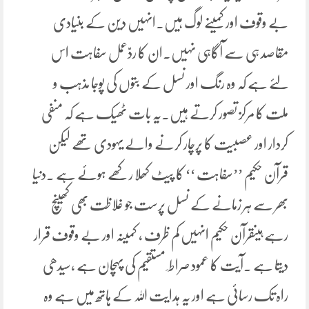
بے وقوف اور کمینے لوگ ہیں۔انہیں دین کے بنیادی
مقاصد ہی سے آگاہی نہیں۔ان کا ردّعمل سفاہت اس
لئے ہے کہ وہ رنگ اور نسل کے بتوں کی پوجا مذہب و
ملت کا مرکز تصور کرتے ہیں۔یہ بات ٹھیک ہے کہ منفی
کردار اور عصبیت کا پرچار کرنے والے یہودی تھے لیکن
قرآن حکیم ’’سفاہت ‘‘ کا پیٹ کھلا رکھے ہوئے ہے ۔دنیا
بھر سے ہر زمانے کے نسل پرست جو غلاظت بھی کھینچ
رہے ہیںقرآن حکیم انہیں کم ظرف ، کمینہ اور بے وقوف قرار
دیتا ہے ۔آیت کا عمود صراط ِ مستقیم کی پہچان ہے ،سیدھی
راہ تک رسائی ہے اور یہ ہدایت اللہ کے ہاتھ میں ہے وہ