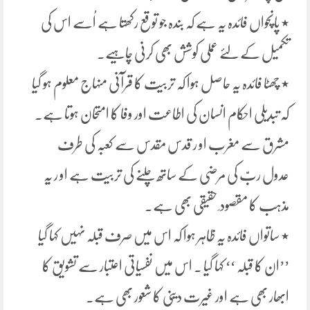
٭ پانچواں فائدہ یہ ہے کہ بندہ جو توقع رکھتا ہے اُسے اس کی
تکمیل کے لئے عملی کوشش بھی کرنی چاہیے۔
٭ چھٹا فائدہ یہ حاصل ہوا کہ تربیت کا قرآنی منہاج معلوم ہو گیا
کہ تبدیلی احکام انسان کی اطاعت اور وفا کا امتحان ہوتا ہے۔
مشرق سے مغرب او ر قدس مقدس سے کعبہ کی طرف
عدول ربّ کی مرضی کے ساتھ چلنے کی تربیت ہے او ر یہ
مذہب کا مقصود ِ حقیقی بھی ہے۔
٭ ساتواں فائدہ یہ ظاہر ہوا کہ اس میں صرف قبلہ نہیں کہا گیا
’’ان کا قبلہ ‘‘ کہا گیا ۔ اس میں نفسیاتی اعتبار سے تشویق کا
ابھار بھی ہے اور غیرت دینی کا شعور بھی ہے۔