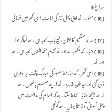
سراغ ملا۔
(16) حضور ؐ نے اپنی پہلی نماز کی امامت اسی گھر میں فرمائی
۔
(17) صراطِ مستقیم کا نشان رفیع باب کعبہ ہی سے اُجاگر ہوا ۔
(18) دنیا کے بکھرے ہوئے نظام متحد المنزل کعبہ ہی سے
ہوئے ۔
(19) اسی گھر کے سامنے حضور ؐ کی مبارک پشت پر اوجڑی
ڈالی گئی اور سید طبیہ طاہرہ نے اپنے معصوم ہاتھوں سے
اسے پیچھے ہٹایا ۔ کہا جا سکتا ہے کہ اسلام کی مدافعت میں
پہلی نسوانی آواز عملاً یہاں سے گونجی ۔