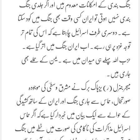
جنگ بندی کے امکانات معدوم ہیں اور اگر جلدی جنگ
بندی نہیں ہوتی تو ایران کسی وقت بھی جنگ میں کود سکتا
ہے۔ دوسری طرف اسرائیل چاہتا ہے کہ اس کی تمام تر
توجہ غزہ پر ہی رہے۔ اب ایران جنگ میں اتر گیا ہے۔
حزب اللہ پہلے ہی میدان میں ہے ۔ یمن کے حملے بھی
جاری ہیں۔
میجر جنرل (ر) یزہاک برک نے مشرق وسطیٰ کی موجودہ
صورتحال، حماس سے جاری جنگ اور ایران کے ساتھ کشیدگی
کے حوالے سے ایک بیان میں خبردار کیا ہےکہ اگر حماس
اسرائیل مذاکرات کی ناکامی کی صورت میں خطے میں جنگ