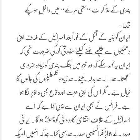
بندی کے مذاکرات ’’حتمی مرحلے‘‘ میں داخل ہو چکے
ہیں۔
ایران کو ہنیہ کے قتل کے فوراً بعد اسرائیل کے خلاف اپنی
دھمکیوں سے پیچھے ہٹنے کیلئے سفارتی کور کی ضرورت تھی کہ
ایران یہ کہہ سکے کہ وہ غزہ میں جنگ بندی کو زیادہ ضروری
سمجھتا ہے۔ اسے بدلہ لینے سے زیادہ فلسطینیوں کی جانوں کا
خیال ہے۔ مگر اس کی اپنی عزت اوردفاع بھی داؤ پر لگا ہوا
ہے۔فرانس نے بھی ایران سے یہی کہا ہے کہ اسے
اسرائیل کے خلاف انتقامی کارروائی کو چھوڑنا ہو گا۔ ایرانی
صدر نے جواباً فرانسیسی صدر سے یہی کہا ہے کہ انہیں امریکہ