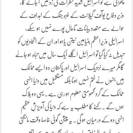
چھڑتی ہے تو اسرائیل شدید خطرات کی زد میں آ جائے گا،
وزیر دفاع یوآف گیلانت کے غزہ جنگ کے اہداف کے
حوالے سے متعدد بیانات تاحال پورے نہیں ہو سکے،
اسرائیلی وزیراعظم بنیامین نیتن یاہو اور ان کے اتحادیوں کو
تبدیل نہ کیا گیا تو اسرائیل اگلے ایک سال میں تباہ ہو جائے
گامگر میرے نزدیک اسرائیل اور پاکستان دو ایسےممالک
ہیں جنہوں نےختم نہیں ہونا بلکہ مستقبل میں دنیا انہی
ممالک کے گرد گھومتی معلوم ہو رہی ہے۔ یہی دو بلاک
ہوں گے ۔ کہنے کا مطلب یہ ہے کہ دنیا کی آویزشِ عظیم
انہی دو کے درمیان ہو گی۔ یہ پیشن گوئی خاصا وقت مانگتی
ہے۔ خیر عبدالرزاق ساجد سے اور بھی بہت سی باتیں