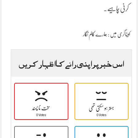
کرنی چاہیے۔
کیٹاگری میں :
ہمارے کالم نگار
اس خبر پر اپنی رائے کا اظہار کریں
بہتر ہو سکتی تھی
سخت نا پسند
0 Votes
0 Votes