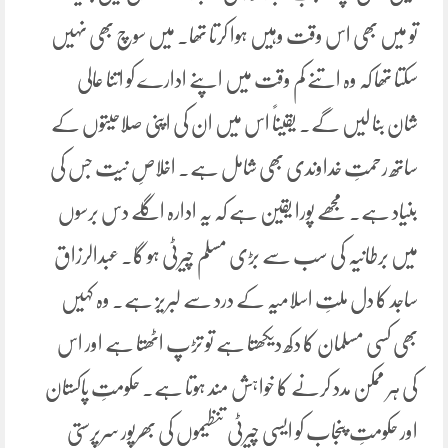
تو میں بھی اس وقت وہیں ہوا کرتا تھا۔ میں سوچ بھی نہیں
سکتا تھا کہ وہ اتنے کم وقت میں اپنے ادارے کو اتنا عالی
شان بنا لیں گے۔ یقیناً اس میں ان کی اپنی صلاحیتوں کے
ساتھ رحمتِ خداوندی بھی شامل ہے۔ اخلاصِ نیت جس کی
بنیاد ہے۔ مجھے پورا یقین ہے کہ یہ ادارہ اگلے دس برسوں
میں برطانیہ کی سب سے بڑی مسلم چیرٹی ہو گا۔ عبدالرزاق
ساجد کا دل ملتِ اسلامیہ کے درد سے لبریز ہے۔ وہ کہیں
بھی کسی مسلمان کا دکھ دیکھتا ہے تو تڑپ اٹھتا ہے اور اس
کی ہر ممکن مدد کرنے کا خواہش مند ہوتا ہے۔ حکومتِ پاکستان
اور حکومتِ پنجاب کو ایسی چیرٹی تنظیموں کی بھرپور سرپرستی