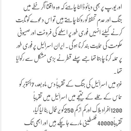
اور یورپ پر بھی دبائو ڈالنا چاہئے کہ وہ واقعتاً اگر خطے میں
جنگ اور عدم تحفظ کو روکنا چاہتے ہیں تو اس دعوے کو ثابت
کرنے کیلئے انہیں فوری طور پر اسلحے کی فروخت اور صہیونی
حکومت کی حمایت بند کرنا ہو گی۔ ایران اسرائیل پر فوری طور
پر حملہ کرنا چاہتا تھا جسے پہلے قطر نے بڑی مشکل سے رکوایا
تھا۔
غزہ میں اسرائیل کی جنگ کے تقریباً دس ماہ بعد، 7اکتوبر کو
حماس کے حملے کے نتیجے میں اسرائیل میں تقریباً
1200افراد ہلاک اور کم از کم 250کو یرغمال بنا لیا گیا،
تقریباً40000 فلسطینی مارے جا چکے ہیں اور ابھی تک