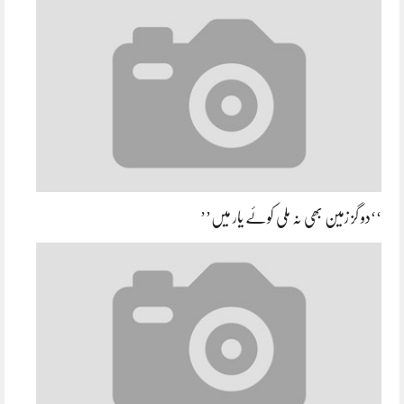
‘‘دو گز زمین بھی نہ ملی کوئے یار میں’’