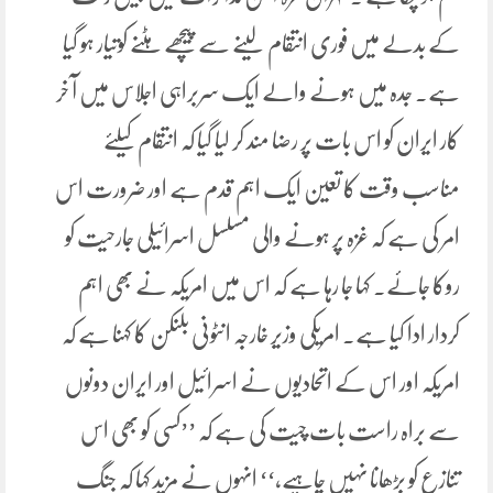
کے بدلے میں فوری انتقام لینے سے پیچھے ہٹنے کوتیار ہو گیا
ہے۔ جدہ میں ہونے والے ایک سربراہی اجلاس میں آ خر
کار ایران کو اس بات پر رضا مند کر لیا گیا کہ انتقام کیلئے
مناسب وقت کا تعین ایک اہم قدم ہے اور ضرورت اس
امر کی ہے کہ غزہ پر ہونے والی مسلسل اسرائیلی جارحیت کو
روکا جائے۔ کہا جا رہا ہے کہ اس میں امریکہ نے بھی اہم
کردار ادا کیا ہے۔ امریکی وزیر خارجہ انٹونی بلنکن کا کہنا ہے کہ
امریکہ اور اس کے اتحادیوں نے اسرائیل اور ایران دونوں
سے براہ راست بات چیت کی ہے کہ ’’کسی کو بھی اس
تنازع کو بڑھانا نہیں چاہیے،‘‘ انہوں نے مزید کہا کہ جنگ