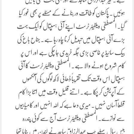
ہوئیں۔ پاکستان کو طاقت ور بنانے کے مسئلے پر بھی غور کیا
گیا۔ المصطفیٰ ویلفیئر ٹرسٹ اپنے آئی ہسپتال کو ایک بہت
بڑے آئی ہسپتال میں تبدیل کرنا چاہ رہا ہے۔ جناح باغ کی
بیک سائیڈ پر خاصی بڑی جگہ خریدی جا چکی ہے اور اس پر
کام شروع ہونے والا ہے۔ المصطفیٰ ویلفیئر ٹرسٹ کا آئی
ہسپتال اس وقت تک تقریباً ڈھائی لاکھ لوگوں کی آنکھوں
کے آپریشن کر چکا ہے۔ اتنے قلیل وقت میں اتنا بڑا کام
قطعاً آسان نہیں۔ میری دعا ہے کہ اللہ انہیں اور کامیابیوں
سے نوازے۔ المصطفیٰ ویلفیئر ٹرسٹ آج سے کوئی پندرہ
بیس سال پہلے جب عبدالرزاق ساجد نے لندن میں بنایا تھا