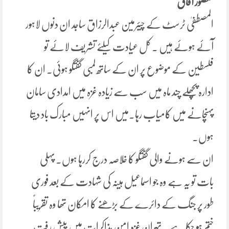
منصور آفاق
المصطفیٰ ٹرسٹ کے چیئرمین عبدالرزاق ساجد ان دنوں لاہور
آئے ہوئے ہیں ۔ کل عیادت کیلئے تشریف لائے تو
فلسطین کے موضوع پر ان کے ساتھ لمبی گفتگو ہوئی۔ ان کا
ادارہ پچھلے چند ماہ میں سب سے زیادہ غزہ میں امدادی سامان
پہنچانے میں کامیاب رہا۔میں اس پر انہیں مبارک باد دیتا
ہوں۔
ان سے ہونے والی گفتگو کا خلاصہ درج کررہا ہوں۔ پہلی
بات تو یہ ہے وہ جو اسماعیل ہینہ کی شہادت کے بعد فوری
طور پر جنگ کے دائرے کے بڑھنے کا امکان تھا وہ تقریباً
ختم ہو چکا ہے ۔ تہران غزہ امن مذاکرات میں پیش رفت