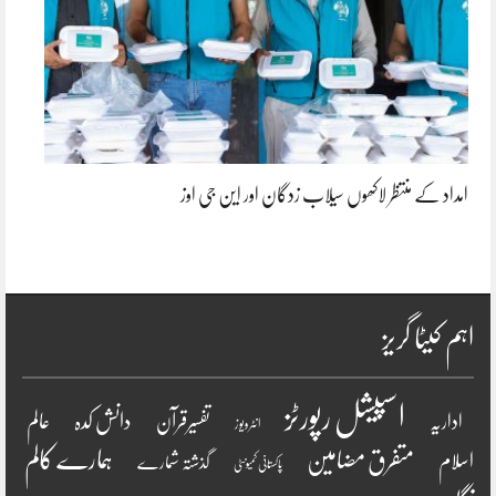
امداد کے منتظر لاکھوں سیلاب زدگان اور این جی اوز
اہم کیٹا گریز
اسپیشل رپورٹز
دانش کدہ
اداریہ
تفسیرقرآن
عالم
انٹرویو ز
ہمارے کالم
متفرق مضامین
اسلام
گذشتہ شمارے
پاکستانی کمیونٹی