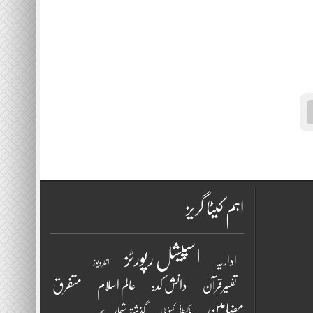
اہم کیٹا گریز
اسپیشل رپورٹز
اداریہ
انٹرویو ز
متفرق
دانش کدہ
تفسیرقرآن
عالم اسلام
مضامین
گذشتہ شمارے
پاکستانی کمیونٹی