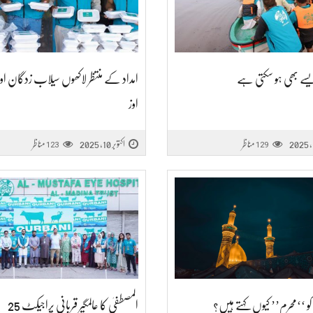
ے بھی ہو سکتی ہے
امداد کے منتظر لاکھوں سیلاب زدگان او
اوز
مناظر
اکتوبر 10, 2025
مناظر
123
129
و ‘‘محرم’’ کیوں کہتے ہیں؟
المصطفیٰ کا عالمگیر قربانی پراجیکٹ 25