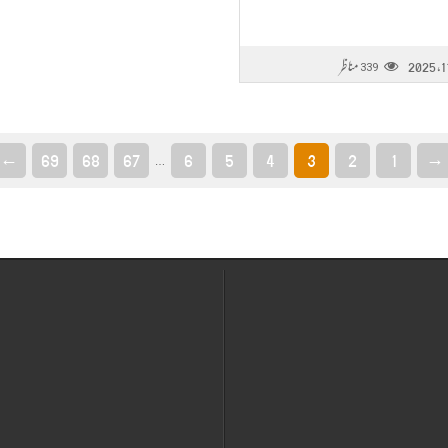
مناظر
339
←
69
68
67
6
5
4
3
2
1
→
…