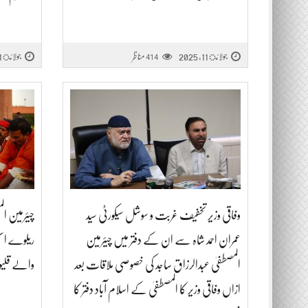
جولائ 11, 2025
مناظر
جولائ 11, 2025
414
وفاقی وزیر تخفیف غربت و سوشل سیکورٹی سید
چیئرمین ال
عمران احمد شاہ سے ان کے دفتر میں چیئرمین
ریلوے اسٹ
المصطفیٰ عبدالرزاق ساجد کی خصوصی ملاقات بعد
والے قلیو
ازاں وفاقی وزیر کا المصطفیٰ کے اسلام آباد دفتر کا