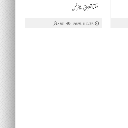
مہکتا تعزیتی ریفرنس
جولائ 11, 2025
مناظر
351