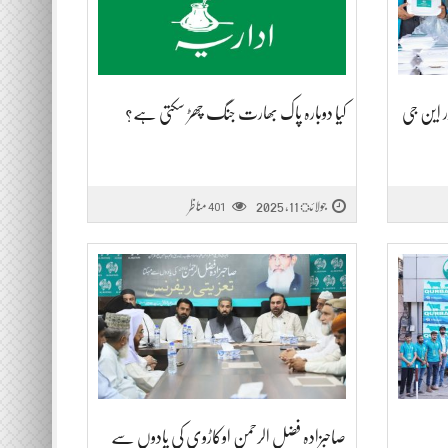
ر این جی
کیا دوبارہ پاک بھارت جنگ چھڑ سکتی ہے؟
جولائ 11, 2025
مناظر
401
صاحبزادہ فضل الرحمن اوکاڑوی کی یادوں سے