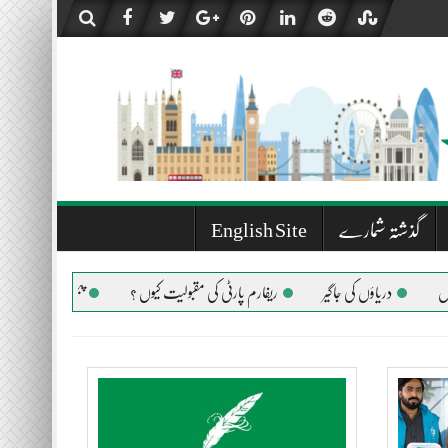
گذشتہ شمارے
English Site
دریاؤں کی جاگیر
ریفارم پارٹی کی مقبولیت کیوں ؟
پیغمبر اسلام صلی اللہ عل