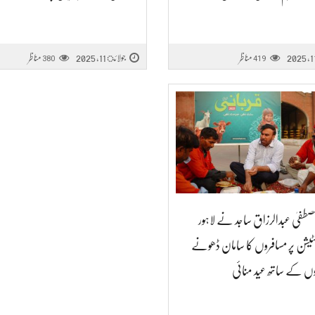
مناظر
جولائ 11, 2025
مناظر
380
419
مصطفیٰ عبدالرزاق ساجد نے لاہور
یشن پر مسافروں کا سامان ڈھونے
ں کے ساتھ عید منائی