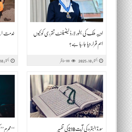
ادیبہ ملک کی بطور لارڈ لیفٹیننٹ تقرری کو کیوں
خدمت ایس
اہم قرار دیا جا رہا ہے؟
اکتوبر 10, 2025
مناظر
اکتوبر 10, 2025
88
سورۃ البقرہ کی آیت218کی تفسیر
‘‘محرم’’ ک