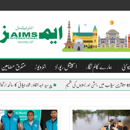
یونٹی
ہمارے کالم نگار
اسپیشل رپورٹز
انٹرویو ز
متفرق مضامین
پیر سید عبد القادر شاہ جیلانی کا سانحہ ارتحال